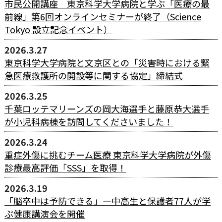
市民公開講座 東京科学大学病院と学ぶ「医療の最
前線」第6回オンラインセミナーが終了（Science
Tokyo 設立記念イベント）
2026.3.27
東京科学大学病院と文京区との「災害時における緊
急医療救護所の開設等に関する協定」締結式
2026.3.25
千葉ロッテマリーンズの岡大海選手と藤原恭大選手
が小児科病棟を訪問してくださいました！
2026.3.24
重症外傷に挑むチーム医療 東京科学大学病院が外傷
診療最高評価「SSS」を取得！
2026.3.19
「脳卒中は予防できる」―中高生と保護者77人が学
ぶ健康講演会を開催