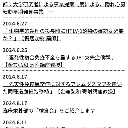
都：大学研究者による事業提案制度による、隠れ心房
細動早期発見事業 ―
2024.6.27
「 生物学的製剤の投与時にHTLV-1感染の確認は必要
か？ 」【鴨居功樹 講師】
2024.6.25
「 遅発性複合免疫不全を呈する18q欠失症候群 」
【金兼弘和 寄附講座教授】
2024.6.17
「 先天性免疫異常症に対するアレムツズマブを用い
た同種造血細胞移植 」【金兼弘和 寄附講座教授】
2024.6.17
臨床栄養部の「検食会」をご紹介します
2024.6.11