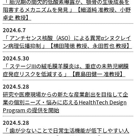
「 胎児期の間欠的低酸素曝露が、顎骨の生後成長を
阻害するメカニズムを発見 」【細道純 准教授、小野
卓史 教授】
2024.6.7
「 アンチセンス核酸（ASO）による異常αシヌクレイ
ン病理伝播抑制 」【横田隆徳 教授、永田哲也 教授】
2024.5.30
「 ステージIIIの絨毛膜羊膜炎は、重症の未熟児網膜
症発症リスクを低減する 」【鹿島田健一 准教授】
2024.5.28
研究や医療現場からの新たな産業創出を目指して企
業の個別ニーズ・悩みに応えるHealthTech Design
Program の提供を開始
2024.5.28
「 歯が少ないことで日常生活機能が低下しやすい人