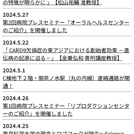
の特徴が明らかに 」【松山祐輔 准教授】
2024.5.27
第2回病院プレスセミナー「オーラルヘルスセンター
のご紹介」を開催しました
2024.5.22
「 CARD9欠損症の東アジアにおける創始者効果 －遺
伝病の起源に迫る－」【金兼弘和 寄附講座教授】
2024.5.1
C棟地下２階・御茶ノ水駅（丸の内線）連絡通路が開
通！
2024.4.26
第1回病院プレスセミナー「リプロダクションセンタ
ーのご紹介」を開催しました
2024.4.25
東京科学大学の理念とロゴマークが誕生～Science