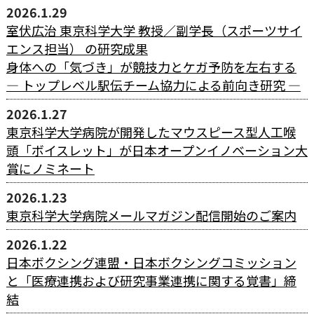
2026.1.29
室伏広治 東京科学大学 教授／副学長（スポーツサイ
エンス担当） の研究成果
身体への「気づき」が競技力とケガ予防を左右する
― トップレベル駅伝チーム協力による前向き研究 ―
2026.1.27
東京科学大学病院が開発したマウスピース型人工喉
頭「ボイスレット」が日本オープンイノベーション大
賞にノミネート
2026.1.23
東京科学大学病院メールマガジン配信開始のご案内
2026.1.22
日本ボクシング連盟・日本ボクシングコミッション
と「医療連携および研究事業連携に関する覚書」締
結