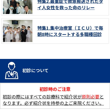
特集2.最重症で救急搬送されたタ
イ人女性を救った命のリレー
特集1.集中治療室（ＩＣＵ）で毎
朝8時にスタートする多職種回診
初診について
初診時のご注意
初診の際にはすべての診療科で紹介状が
原則必要
と
なります。必ず紹介状を持参の上ご来院ください。