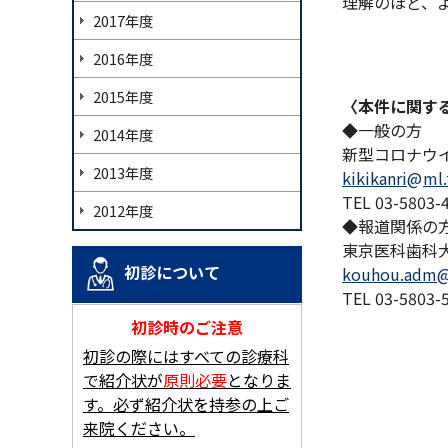
理解のほど、
2017年度
2016年度
2015年度
〈本件に関す
◆一般の方
2014年度
新型コロナウ
2013年度
kikikanri
ml.
TEL 03-5803
2012年度
◆報道関係の
東京医科歯科
初診について
kouhou.adm
TEL 03-5803
初診時のご注意
初診の際にはすべての診療科
で紹介状が
原則必要
となりま
す。必ず紹介状を持参の上ご
来院ください。