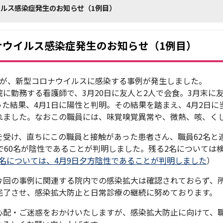
ルス感染症発生のお知らせ（1例目）
ナウイルス感染症発生のお知らせ（1例目）
名が、新型コロナウイルスに感染する事例が発生しました。
院に勤務する看護師で、3月20日に友人と2人で会食。3月末に
った結果、4月1日に陽性と判明。その結果を踏まえ、4月2日に
れました。なおこの職員には、味覚嗅覚異常や、微熱、咳、く
を受け、直ちにこの職員と接触があった患者さん、職員62名と連
点で60名が陰性であることが判明しました。残る2名について
2名については、4月9日夕方陰性であることが判明しました
）
今回の事例に関連する院内での感染拡大は確認されておらず、
完了させ、感染拡大防止と日常診療の継続に努めております。
心配・ご迷惑をおかけいたしますが、感染拡大防止に向けて、