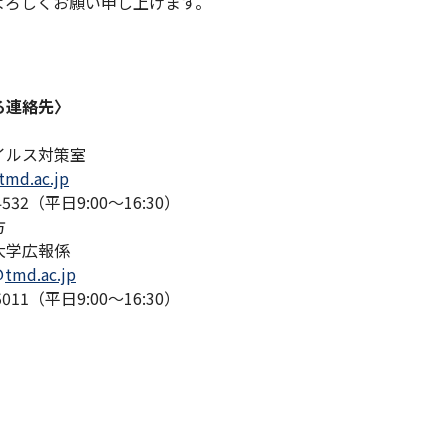
よろしくお願い申し上げます。
る連絡先〉
イルス対策室
tmd.ac.jp
-4532（平日9:00～16:30）
方
大学広報係
tmd.ac.jp
-5011（平日9:00～16:30）