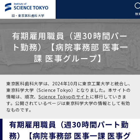
旧・東京医科歯科大学
大学案内
有期雇用職員（週30時間パー
ト勤務）【病院事務部 医事一
大学案内トップ
入学案内
課 医事グループ】
学長メッセージ
入学案内トップ
学生生活
基本理念・沿革
大学案内
学生生活トップ
教育研究組織等
東京医科歯科大学は、2024年10月に東京工業大学と統合し、
東京科学大学（Science Tokyo）となりました。本サイトの
情報は、順次、
Science Tokyoのサイト
に移行していきま
基本理念・沿革トップ
東京医科歯科大学の特色
学部受験生向け「大学案内」（冊子）
Science Tokyo SPRING (医歯学系)
教育研究組織等トップ
大学病院
す。公開されているページは東京科学大学の情報として有効
なものです。
理念
東京医科歯科大学の特色トップ
アクセス
学部入学案内
Science Tokyo SPRING (医歯学系) トップ
Science Tokyo BOOST (医歯学系)
教育理念
大学病院トップ
研究・連携
有期雇用職員（週30時間パート勤
務）【病院事務部 医事一課 医事グ
沿革
学問と教育の聖地 湯島に建つ東京医科歯科大学
アクセストップ
運営組織
学部入学案内トップ
大学院入学案内
今後の博士学生向け支援制度について
Science Tokyo BOOST (医歯学系)トップ
CS（クリニシャン・サイエンティスト）養成支援制度
教育理念トップ
医学部（医学科･保健衛生学科）
医科（医系診療部門）
研究・連携トップ
国際交流