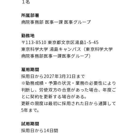
（Admission Fee Exemption&Admission Fee
１名
第２期 中期目標・中期計画等について
（第１期中期目標期間中）年度計画、年度評価等につ
令和７年度（２０２５年度）総合知と癒しの次世代フ
奨学金について
日本学生支援機構
博士課程 医歯学専攻
Deferment）
トランナー育成プログラム（医歯学系）「Science
博士課程 医歯学専攻
学長×医学部学生懇談
英語版広報誌「TMDU ANNUAL NEWS」
写真で綴る 東京医科歯科大学トップ
３．自己点検・評価
「大学院学生の教育研究交流」に関する実施細目
各複合領域コースの概要
学長選考・監察会議
クラウドファンディング実施プロジェクト一覧
4．指定国立大学法人構想に関する進捗状況について
医療管理政策学（MMA）コース（東京医科歯科大学）
法定公開情報
東京医科歯科大学ダイバーシティ＆インクルージョン
コンプライアンス・ハラスメントトップ
難治疾患研究所
アルバイトについて
歯学部サマープログラム
学費・入学金・奨学金についてトップ
大学院医歯学総合研究科生体検査科学講座
国民年金について
在学生向け
お茶の水祭
施設利用トップ
医歯学総合研究科修士課程履修要項（シラバス）
ボランティア
教育研究分野組織、指導教員研究内容
高等研究院
GAPファンド等の公募
各種実験手続き例(学内専用)
プレスリリース
オープンイノベーションセンター
剽窃チェックツール(学内専用)
所属部署
Tokyo SPRING (医歯学系)」（旧TMDU卓越大学院
第３期中期目標・中期計画等について
（第２期中期目標期間中）年度計画・年度評価等につ
宣言等
財団法人・地方公共団体等奨学金
博士課程 生命理工医療科学専攻
病院事務部 医事一課 医事グループ
度）対象学生（秋入学対象）の募集について
「修学支援に対する相談窓口」を設置しました。
博士課程 医歯学専攻トップ
博士課程 国際連携専攻（ジョイント・ディグリー・
学長×歯学部学生懇談
学内向け広報誌「TMDUニュース」
第1回『学びの地』
「複合領域コース｣｢編入学｣及び｢複数学士号｣に関す
編入学制度について（複数学士号）
関連リンク先
統計データ
ハラスメントへの対応について
国際交流サイト
学生寮について
オンライン個別進学相談
奨学金について
研究テーマ検索システム
在学生向けトップ
学生相談窓口
新型コロナウイルス感染症に伴うお知らせ
保健管理センター
教育研究分野組織、指導教員研究内容トップ
情報システム
履修要項（大学院シラバス）保健衛生学研究科
大学病院
研究に必要な講習会等
青い鳥広場(学内専用)
各種センター
安全保障輸出管理(学内専用)
勤務地
グラム：JDP）
（第３期中期目標期間中）年度計画・年度評価等につ
定書
東京医科歯科大学ダイバーシティ＆インクルージョン
ダイバーシティ・インクルージョン室
2025年度国立大学臨床検査学系博士後期課程優秀賞
〒113-8510 東京都文京区湯島1-5-45
Call for Applications to Science Tokyo
高等教育の修学支援制度
宣言等トップ
について
概要
東京医科歯科大学の歴史
医歯大ひろば
第2回『教育 講義・実習の軌跡』
土地・建物及び所在地／関係施設位置図
公益通報について
研究情報サイト
アパート等の紹介
地域特別枠推薦選抜説明会
入学料・授業料の免除・徴収猶予について
お問い合わせ
学校推薦・求人情報について
東京科学大学 湯島キャンパス（東京科学大学
ピアサポーター
卒業後の進路及び卒業者数
学生・女性支援センター
看護先進科学専攻
台風等の自然災害や交通機関運休による休講措置（湯
５大学災害看護コンソーシアム履修の手引き
大学病院トップ
スポーツサイエンス機構
SPRING（MD）Program for the 2024 Academic Ye
ES細胞/iPS細胞を使用する実験(学内専用)
高等研究院
利益相反
博士課程 生命理工医療科学専攻
「複合領域コース」の履修者に係る「編入学」及び「
病院事務部医事一課医事グループ）
わくわく保育園（学内保育施設）
区）Class Cancellation Measures due to Natural
by Eligible Students (*Autumn admission)
学士号」に関する実施細目
東京医科歯科大学ダイバーシティ＆インクルージョン
分野構成
Disasters, such as Typhoons, and Transportation
第3回『知と癒しの匠の創造者たち』
東京医科歯科大学規則集
研究テーマ検索システム
学生保険制度について
入試説明会
学内就職支援イベント
証明書関係
わくわく保育園
統合教育機構学務企画課
医科（医系診療部門）
M&Dデータ科学センター
各種委員会関係(学内専用)
臨床研究法における臨床研究の利益相反管理について
雇用期間
宣言／基本方針／アクション・プラン
博士課程 生命理工医療科学専攻トップ
Cancellation (for the Yushima area)
履修要項（大学院シラバス）
障がいのある学生のサポートについて
令和６年度（２０２４年度）総合知と癒しの次世代フ
採用日から2027年3月31日まで
医歯学総合研究科博士課程医歯学系専攻履修要項（シ
トランナー育成プログラム（医歯学系）「Science
※勤務成績・予算の状況・業務の必要性により
その他の情報公開
卒業後の進路データ
キャンパス見学 ※現在は受け付けておりません
証明書関係トップ
学外就職支援イベント
障がいのある学生サポート
フィットネスルーム・売店
設置計画履行状況報告書
歯科（歯系診療部門）
統合教育機構
特定認定再生医療等委員会
特定認定再生医療等委員会
女性活躍推進法による一般事業主行動計画
ス）
概要
新入学の大学院生へ To New Graduate Students
年報
判断し、労使双方の合意があった場合、年度ご
Tokyo SPRING (医歯学系)」（旧TMDU卓越大学院
とに契約を更新する場合がある。
度）対象学生（秋入学対象）の募集について
研究不正の防止
サークル紹介
ILA国府台 公開講座等のお知らせ
教養部在学生
障がいのある学生サポートトップ
インターンシップ
文部科学省からのお知らせ
国立美術館キャンパスメンバーズ
年報
統合教育機構トップ
統合研究機構・統合イノベーション機構
ヒトES細胞倫理審査委員会
更新の限度は最初に採用された日から通算して
次世代育成支援対策推進法による一般事業主行動計画
分野構成
年報トップ
統合教育機構学務企画課
5年まで。
Call for Applications to TMDU-SPRING Program
会計監査人候補者の決定について
大学祭
キャンパス紹介
医学部在学生
修学上の支援について
就職支援サイトリンク集
令和７年度（２０２５年度）新入生向けPC購入推奨
年報トップ
医学・歯学分野における数理・データサイエンス・AI
統合研究機構・統合イノベーション機構トップ
オープンイノベーションセンター
利益相反に関する説明会資料(ダウンロード)(学内専用
(formerly the TMDU WISE Program) for the 2024
女性の活躍推進に向けた取り組み
試用期間
医歯学総合研究科博士課程生命理工学系専攻履修要項
2024年（25.7MB）
セミナー・特別講義
書
開発事業
Academic Year
採用日から14日間
ラバス）
教育等の情報
留学について
歯学部在学生
学生相談支援室
就職支援ガイド
2024年（PDF：5.4MB）