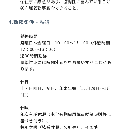
卒後3年大学評価アンケート
国立大学法人ガバナンス・コード報告書
2016年 （PDF：13.5MB）
核酸・ペプチド創薬治療研究センター
図書館講習会
ダイバーシティ・インクルージョン室
③仕事に熱意があり、協調性に富んでいること
2015年 （PDF：83.3MB）
2019年度
④守秘義務等厳守できること。
卒業時大学評価アンケート
役員会議事概要について
2015年 （PDF：2.3MB）
アクティブラーニング教室・情報検索室
4.勤務条件・待遇
2014年 （PDF：21.4MB）
2018年度
科目評価（旧 科目別アンケート）
企業活動と医療機関等の透明性ガイドライン
イマキク
勤務時間
2013年 （PDF：6.4MB）
2017年度
月曜日～金曜日 10：00～17：00（休憩時間
12：00～13：00）
教学IR 業績・活動
情報システムポータル
週30時間勤務
2016年度
※繁忙期には時間外勤務をお願いすることがあ
お茶の水医学雑誌
ります。
2015年度
休日
土・日曜日、祝日、年末年始（12月29日～1月
2014年度
3日）
2013年度
休暇
年次有給休暇（本学有期雇用職員就業規則等に
基づき付与）、
2012年度
特別休暇（結婚休暇、忌引等）、その他