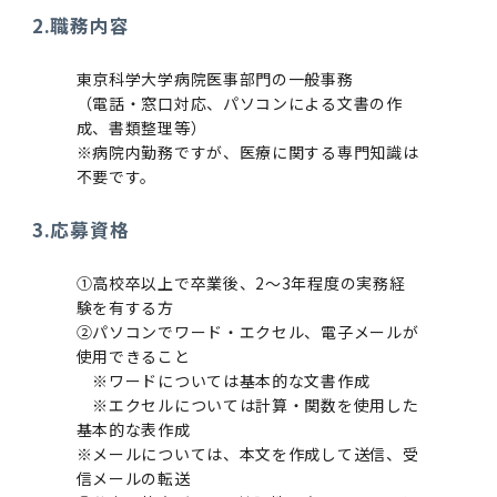
統合イノベーション機構
統合国際機構
研究大学強化促進事業に関する情報・評価
次世代認定マーク「くるみん」を取得しました（基準
2023年（49.5MB）
セミナー・特別講義トップ
設置計画履行状況報告書
令和６年度（２０２４年度）東京医科歯科大学「研究
2.職務内容
大学統合時の教育・学生生活について（受験生向
令和6年度（2024年度）東京医科歯科大学「TMDU-
一般事業主認定）
期育成コース」採用決定通知書授与式を行いました。
け） Regarding
動物実験等に関する情報
大学院在学生
障害を理由とする差別の解消の推進に関する対応要領
外国人留学生の就職情報について
SPRING」対象学生の募集について（※春入学対象）
2023年（PDF：4.5MB）
統合イノベーション機構トップ
若手研究者支援センター（統合研究機構）
統合情報機構（図書館部門・ITセキュリティ部門）
2022年（38.1 MB）
2026年度
education and student life after the
東京科学大学病院医事部門の一般事務
いて
（電話・窓口対応、パソコンによる文書の作
integration（For prospective students）
令和５年度（２０２３年度）東京医科歯科大学「研究
企業等からの資金提供状況の公表
附属学校在学生
バリアフリーマップ
就職活動体験談について
2022年（PDF：53.8 MB）
医療ビッグデータによるトータル・ヘルスケア イノ
研究基盤クラスター（統合研究機構）
統合情報機構（図書館部門・ITセキュリティ部門）ト
学生支援・保健管理機構
成、書類整理等）
期育成コース及び研究者養成コース」採用決定通知書
2021年（PDF：71.9 MB）
2025年度
Call for Application to TMDU WISE Programs (II) 
ション創出の基盤構築プロジェクト
※病院内勤務ですが、医療に関する専門知識は
式を行いました。
大学統合時の教育・学生生活について（在学生向
the 2023 Academic Year by Eligible Students
不要です。
女性活躍推進法による一般事業主行動計画
困りごと対策貸出グッズ
OB・OG情報について
2021年（PDF：4.5 MB）
研究基盤クラスター（統合研究機構）トップ
先端医歯工学創成クラスター（統合研究機構）
ITヘルプデスク（学内専用サイト）
学生支援・保健管理機構トップ
環境安全管理室
け） Regarding
(*Autumn admission)
2020年 （PDF：67.8MB）
2023年度
オープンイノベーションセンター
education and student life after the integration 
3.応募資格
令和４年度（２０２２年度）東京医科歯科大学「研究
次世代育成支援対策推進法による一般事業主行動計画
current students)
内定取り消しについて
2020年 （PDF：4.6MB）
リサーチコアセンター
先端医歯工学創成クラスター（統合研究機構）トップ
統合研究機構から他部局へ異動したセンター
ITセキュリティ部門（学内専用サイト）
保健管理センター
環境安全管理室トップ
広報部
期育成コース及び研究者養成コース」採用決定通知書
令和５年度（２０２３年度）東京医科歯科大学「卓越
2019年 （PDF：71.7MB）
2024年度
ヘルスサイエンスR&Dセンター
式を行いました。
①高校卒以上で卒業後、2～3年程度の実務経
院生制度（Ⅱ）」対象学生（秋入学対象）の募集につ
験を有する方
女性の活躍推進に向けた取り組み
教学IR関連公開情報
進路届の提出について
2019年 （PDF：5.2MB）
実験動物センター
再生医療研究センター
統合研究機構から他部局へ異動したセンタートップ
図書館部門
湯島学生支援センター
環境報告書
2018年 （PDF：83.3MB）
2022年度
②パソコンでワード・エクセル、電子メールが
令和３年度（２０２１年度）東京医科歯科大学「卓越
使用できること
院生制度（Ⅰ）」採用決定通知書授与式を行いました
教学IR関連公開情報トップ
目標とする教員の適正な年齢構成
その他 就職関連情報（推薦書等）
2018年 （PDF：18.7MB）
生命倫理研究センター
再生医療研究センター（微生物安全性グループ）
低侵襲医療センター（旧：低侵襲医歯学研究センター
図書館部門トップ
湯島学生支援センタートップ
デジタル変革推進事務室
※ワードについては基本的な文書作成
2017年 （PDF：75.1MB）
2021年度
※エクセルについては計算・関数を使用した
基本的な表作成
学位の申請
卒業生進路アンケート
キャンパスマスタープラン2016
2017年 （PDF：7.2MB）
疾患バイオリソースセンター
脳統合機能研究センター
図書館
学生相談支援室
連絡先一覧
※メールについては、本文を作成して送信、受
2016年 （PDF：73.0MB）
2020年度
信メールの転送