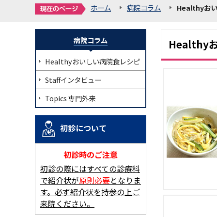
ホーム
病院コラム
Healthy
病院コラム
Healt
Healthyおいしい病院食レシピ
Staffインタビュー
Topics 専門外来
初診について
初診時のご注意
初診の際にはすべての診療科
で紹介状が
原則必要
となりま
す。必ず紹介状を持参の上ご
来院ください。