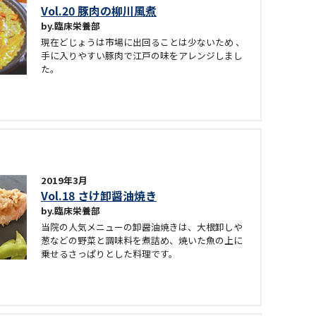
Vol.20 豚肉の柳川風煮
臨床栄養部
現在どじょうは市場に出回ることは少ないため 、
手に入りやすい豚肉で江戸の味をアレンジしまし
た。
2019年3月
Vol.18 さけ卸醤油焼き
臨床栄養部
当院の人気メニューの卸醤油焼きは、大根卸しや
葱などの野菜と調味料を煮詰め、焼いた魚の上に
乗せるさっぱりとした料理です。