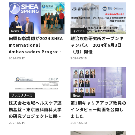
学
援制度
建物沿革
キャンパスマップ
運営組織トップ
広報誌・刊行物
アドミッション・ポリシー
大学院入学案内トップ
聴講生・科目等履修生および大学院研究生募集
令和8年度（2026年度）総合知と癒しの次世代
令和8年度（2026年度）トップレベルAI研究の
ポリシー
歯学部（歯学科･口腔保健学科）
歯科（歯系診療部門）
外部資金
大学基金
教育について
フロントランナー育成プログラム Science
ための共創型エキスパート人材育成プログラム
CS（クリニシャン・サイエンティスト）養成支
授業・カリキュラム
Tokyo Post-SPRING(医歯学系)春募集につい
対象学生（Science Tokyo BOOST（医歯学
援制度トップ
歴代校長及び学長
大学組織一覧
広報誌・刊行物トップ
大学の計画と評価
入試制度
募集要項
聴講生・科目等履修生および大学院研究生募集
入学に関するお問い合わせ窓口
ポリシートップ
医学部（医学科･保健衛生学科）
教養部
外部資金トップ
研究手続き
News
イベント
受験生
在学生
卒業生
て
系）生）の募集について
研究について
トップ
授業・カリキュラムトップ
入学料・授業料・奨学金
田頭保彰講師が2024 SHEA
難治疾患研究所オープンキ
企業・研究者・一般の方
令和８年度（2026年度）CS（クリニシャン・
International
ャンパス 2024年6月3日
学生歌
学長・役員
大学紹介動画
大学の計画と評価トップ
入試制度トップ
募集要項トップ
四大学連合
学部などについて
WEB出願
医学部（医学科･保健衛生学科）
医学部（医学科･保健衛生学科）トップ
歯学部（歯学科･口腔保健学科）
教養部トップ
大学院医歯学総合研究科
研究費獲得支援
研究手続きトップ
研究活動
病院をご利用の方
令和7年度（2025年度）「総合知と癒しの次世
令和7年度トップレベルAI研究のための共創型
サイエンティスト）養成支援制度の募集につい
Ambassadors Program
（月）開催
医療について
医学部
四大学連合･複合領域コース
入学料・授業料・奨学金トップ
留学情報
代フロントランナー育成プログラム Science
エキスパート人材育成プログラム対象学生（医
て
でInternational
2024.05.17
2024.05.15
大学紹介動画トップ
ブランド
副学長
大学概要（冊子）
大学評価の制度について
四大学連合トップ
学部入試の変更点（予告）
学部などについてトップ
医歯学総合研究科
情報公開・個人情報
学生生活などについて
アドミッション・ポリシー
歯学部（歯学科･口腔保健学科）
医学科
歯学部（歯学科･口腔保健学科）トップ
大学院医歯学総合研究科
公開講座・公開シンポジウム・講演会等のお知
大学院医歯学総合研究科トップ
大学院保健衛生学研究科
産学官連携
倫理審査申請システム
研究活動トップ
研究組織
Ambassadorの1人に選出
Tokyo SPRING(医歯学系)」対象学生の春募集
歯学系-BOOST生）の募集について
アクセス
学内サイト
EN
東京医科歯科大学の誓い
歯学部
教育要項（学部シラバス）
授業料・入学料・検定料
学生生活サポート
らせ
されました
について
Call for Applications for the Clinician
大学紹介動画
大学評価の制度についてトップ
理事･監事
統合報告書
1-1．第４期中期目標・中期計画等について【6
四大学連合憲章等
情報公開・個人情報トップ
入試データ
ILA国府台
学生生活などについてトップ
保健衛生学研究科
東京医科歯科大学ＳＤＧｓ推進宣言
イベント
過去の試験問題・入試データ
大学院医歯学総合研究科
保健衛生学科 【看護学専攻】
歯学科
大学院医歯学総合研究科トップ
大学院保健衛生学研究科
修士課程 医歯理工保健学専攻
大学院保健衛生学研究科トップ
寄附講座・寄附部門一覧
e-Rad 府省共通研究開発管理システム(外部サ
利益相反申告システム(学外利用時VPN必要)
研究情報データベース
研究組織トップ
取り組み・規制
令和６年度（2024年度）TMDUトップレベル
Scientist (CS) Training Support Program
世界大学ランキング
年間】
生体材料工学研究所
授業料・入学料・検定料トップ
履修要項（大学院シラバス）
入学料・授業料免除・徴収猶予について
学生生活サポートトップ
各種支援制度
ILA国府台担当教員一覧
イト)
Call for Applications to Science Tokyo
AI研究のための共創型エキスパート人材育成プ
for Academic Year 2026
(Admission & Tuition
プレスリリース
News
キャンパスライフ編
概説
四大学連合憲章等トップ
Post-SPRING（MD）Program for the 2026
ログラム 対象学生（TMDU-BOOST生）の募
役員会
広報誌
複合領域コース(四大学共通)
情報公開制度
これまでの学部入試変更点
医学部
授業料・入学料・検定料
イベントトップ
FAQ
男性職員の育児休業等取得推進宣言
資料請求
TOEFL-ITP試験結果（スコアレポート）の返
大学院保健衛生学研究科
保健衛生学科 【検査技術学専攻】
口腔保健学科【口腔保健衛生学専攻】
修士課程 医歯理工保健学専攻
大学院保健衛生学研究科トップ
修士課程 医歯理工保健学専攻トップ
修士課程 医歯理工保健学専攻【医療管理政策
研究科長挨拶
ジョイントリサーチ講座・ジョイントリサーチ
臨床研究審査委員会申請システム
機関リポジトリ
若手研究者支援センター（YISC）
取り組み・規制トップ
事務部
Exemption/Deferment)
株式会社地域ヘルスケア連
第3期キャリアアップ教員の
1-1．第４期中期目標・中期計画等について【6
Academic Year by Eligible Students
集について
1-2.年度計画・年度評価等について【第1期～
却について
難治疾患研究所
授業料・入学料・検定料
保健衛生学研究科科目等履修生について
アルバイトについて
就職・キャリア支援
学（MMA）コース】
部門一覧
科研費電子申請システム(外部サイト)
携基盤・東京医科歯科大学
インタビュー動画を公開し
年間】トップ
(*Spring admission)
第3期】
留学制度編
広報誌トップ
１．国立大学法人評価
四大学連合憲章
複合領域コース(四大学共通)トップ
経営協議会
大学案内 【受験生向け】（冊子）
複合領域コース（東京医科歯科大学）
個人情報保護制度
歯学部
奨学金について
オープンキャンパス
医歯学総合研究科博士課程 国際連携専攻（ジ
ダイバーシティ
合格発表
口腔保健学科【口腔保健工学専攻】
修士課程 医歯理工保健学専攻【医療管理政策
博士課程看護先進科学専攻
概要
概要
実験計画書のWeb申請システム(学外利用時
研究テーマ検索
重点研究領域
研究不正の防止
事務部トップ
の研究プロジェクトに関す
ました
入学料・授業料免除・徴収猶予について
奨学金について
ョイント・ディグリープログラム：JDP）
大学院入学希望者向け入試説明会
大学院研究生
入学料・授業料免除・徴収猶予について
アパート等の紹介
就職・キャリア支援トップ
学（MMA）コース】
サークル・学園祭
修士課程 医歯理工保健学専攻 グローバルヘル
生体材料工学研究所
るお知らせ
研究助成金
VPN必要)
2024.05.14
2024.05.10
(Admission & Tuition
第１期 中期目標・中期計画等について
1-2.年度計画・年度評価等について【第1期～
Call for Applications to Science Tokyo
2．認証評価
(Admission & Tuition
スリーダー養成 (MPH) コース
多職種連携教育編
広報誌「Bloom! 医科歯科大」
２．大学認証評価
「大学院学生の教育研究交流」に関する協定書
複合領域コースについて
教育研究評議会
写真で綴る 東京医科歯科大学
三大学連合（外部サイト）
統合報告書
ダイバーシティトップ
生体材料工学研究所
入学料・授業料の免除・徴収猶予について
医学部医学科サマープログラム
コンプライアンス・ハラスメント
試験問題及び解答例等の公表
博士課程共同災害看護学専攻
分野構成
組織
research map
統合研究機構・統合イノベーション推進機構
研究不正等の公表について
各種お問い合わせ先(事務部)
Exemption/Deferment)トップ