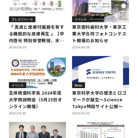
女性の活躍推進に向けた取り組み
（旧TMDU卓越大学院生制度）対象学生（秋入
2023年（49.5MB）
セミナー・特別講義トップ
設置計画履行状況報告書
歯学部在学生
学生相談支援室
就職支援ガイド
統合イノベーション機構
統合国際機構
学対象）の募集について
令和６年度（２０２４年度）東京医科歯科大学
大学統合時の教育・学生生活について（受験生
研究大学強化促進事業に関する情報・評価
動物実験等に関する情報
2023年（PDF：4.5MB）
次世代認定マーク「くるみん」を取得しました
プレスリリース
イベント
「研究者早期育成コース」採用決定通知書授与
2022年（38.1 MB）
2026年度
向け）
大学院在学生
障害を理由とする差別の解消の推進に関する対
外国人留学生の就職情報について
統合イノベーション機構トップ
若手研究者支援センター（統合研究機構）
統合情報機構（図書館部門・ITセキュリティ部
（基準適合一般事業主認定）
「 真皮と皮膚付属器を有す
東京医科歯科大学・東京工
Call for Applications to TMDU-SPRING
式を行いました。
Regarding education and student life after
応要領
門）
る機能的な皮膚再生 」【中
業大学合同フォトコンテス
企業等からの資金提供状況の公表
2022年（PDF：53.8 MB）
Program (formerly the TMDU WISE
the integration（For prospective
2021年（PDF：71.9 MB）
2025年度
内啓光 特別栄誉教授、水野
ト開催のお知らせ
附属学校在学生
就職活動体験談について
医療ビッグデータによるトータル・ヘルスケア
研究基盤クラスター（統合研究機構）
Program) for the 2024 Academic Year
students）
令和５年度（２０２３年度）東京医科歯科大学
直彬 助教】
2024.04.29
2024.04.26
バリアフリーマップ
イノベーション創出の基盤構築プロジェクト
統合情報機構（図書館部門・ITセキュリティ部
学生支援・保健管理機構
女性活躍推進法による一般事業主行動計画
2021年（PDF：4.5 MB）
「研究者早期育成コース及び研究者養成コー
2020年 （PDF：67.8MB）
2023年度
門）トップ
OB・OG情報について
研究基盤クラスター（統合研究機構）トップ
先端医歯工学創成クラスター（統合研究機構）
令和6年度（2024年度）東京医科歯科大学
ス」採用決定通知書授与式を行いました。
大学統合時の教育・学生生活について（在学生
困りごと対策貸出グッズ
オープンイノベーションセンター
学生支援・保健管理機構トップ
環境安全管理室
「TMDU-SPRING」対象学生の募集について
次世代育成支援対策推進法による一般事業主行
向け）
2020年 （PDF：4.6MB）
2019年 （PDF：71.7MB）
2024年度
ITヘルプデスク（学内専用サイト）
（※春入学対象）について
動計画
Regarding education and student life after
内定取り消しについて
リサーチコアセンター
先端医歯工学創成クラスター（統合研究機構）
統合研究機構から他部局へ異動したセンター
令和４年度（２０２２年度）東京医科歯科大学
the integration (For current students)
ヘルスサイエンスR&Dセンター
トップ
保健管理センター
環境安全管理室トップ
広報部
イベント
News
「研究者早期育成コース及び研究者養成コー
2019年 （PDF：5.2MB）
2018年 （PDF：83.3MB）
2022年度
ITセキュリティ部門（学内専用サイト）
生体検査科学系 2024年度
東京科学大学の理念とロゴ
Call for Application to TMDU WISE
ス」採用決定通知書授与式を行いました。
女性の活躍推進に向けた取り組み
進路届の提出について
実験動物センター
統合研究機構から他部局へ異動したセンタート
大学院説明会（5月25日オ
マークが誕生～Science
Programs (II) for the 2023 Academic Year
教学IR関連公開情報
再生医療研究センター
ップ
湯島学生支援センター
環境報告書
2018年 （PDF：18.7MB）
ンライン開催）
Tokyo特設サイト公開～
by Eligible Students (*Autumn admission)
2017年 （PDF：75.1MB）
2021年度
図書館部門
令和３年度（２０２１年度）東京医科歯科大学
目標とする教員の適正な年齢構成
その他 就職関連情報（推薦書等）
生命倫理研究センター
2024.04.26
2024.04.25
「卓越大学院生制度（Ⅰ）」採用決定通知書授
教学IR関連公開情報トップ
再生医療研究センター（微生物安全性グルー
低侵襲医療センター（旧：低侵襲医歯学研究セ
湯島学生支援センタートップ
2017年 （PDF：7.2MB）
令和５年度（２０２３年度）東京医科歯科大学
与式を行いました。
2016年 （PDF：73.0MB）
2020年度
プ）
ンター）
図書館部門トップ
デジタル変革推進事務室
キャンパスマスタープラン2016
疾患バイオリソースセンター
「卓越大学院生制度（Ⅱ）」対象学生（秋入学
卒業生進路アンケート
学生相談支援室