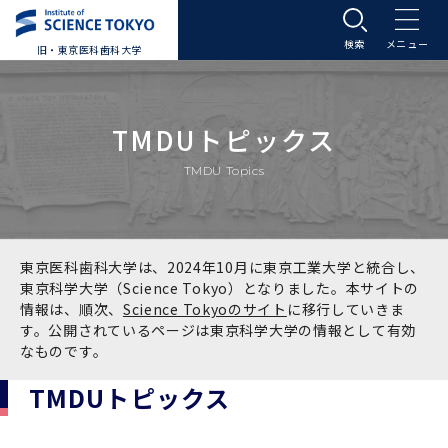
旧・東京医科歯科大学
大学案内
TMDUトピックス
大学案内トップ
入学案内
TMDU Topics
学長メッセージ
入学案内トップ
学生生活
基本理念・沿革
大学案内
学生生活トップ
教育研究組織等
東京医科歯科大学は、2024年10月に東京工業大学と統合し、
東京科学大学（Science Tokyo）となりました。本サイトの
情報は、順次、
Science Tokyoのサイト
に移行していきま
基本理念・沿革トップ
東京医科歯科大学の特色
学部受験生向け「大学案内」（冊子）
Science Tokyo SPRING (医歯学系)
教育研究組織等トップ
大学病院
す。公開されているページは東京科学大学の情報として有効
なものです。
理念
東京医科歯科大学の特色トップ
アクセス
学部入学案内
Science Tokyo SPRING (医歯学系) トップ
Science Tokyo BOOST (医歯学系)
教育理念
大学病院トップ
研究・連携
TMDUトピックス
沿革
学問と教育の聖地 湯島に建つ東京医科歯科大
アクセストップ
運営組織
学部入学案内トップ
大学院入学案内
今後の博士学生向け支援制度について
Science Tokyo BOOST (医歯学系)トップ
CS（クリニシャン・サイエンティスト）養成支
教育理念トップ
医学部（医学科･保健衛生学科）
医科（医系診療部門）
研究・連携トップ
国際交流