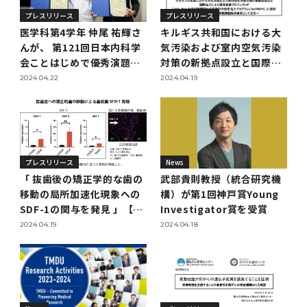
プレスリリース
プレスリリース
2011年度
医学科第4学年 仲尾 祐輝さ
キルギス共和国における大
んが、 第121回日本内科学
気汚染および室内空気汚染
会ことはじめで優秀演題賞
対策の新拠点設立と国際協
を受賞しました
力による環境改善プロジェ
2024.04.22
2024.04.19
クトが「JST-JICA地球規
模課題対応国際科学技術協
力プログラム
（SATREPS）」に採択
プレスリリース
News
「 抜歯後の矯正学的な歯の
武部貴則教授（統合研究機
移動の局所加速化現象への
構）が第1回神戸賞Young
SDF-1の関与を発見 」【石
Investigator賞を受賞
田雄之 助教】
2024.04.19
2024.04.18