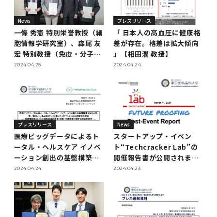
2016年 （PDF：13.5MB）
対象）の募集について
学位の申請
2015年 （PDF：83.3MB）
2019年度
脳統合機能研究センター
図書館
連絡先一覧
国立大学法人ガバナンス・コード報告書
News
プレスリリース
卒後3年大学評価アンケート
ダイバーシティ・インクルージョン室
2015年 （PDF：2.3MB）
一條 秀憲 特別栄誉教授（細
「 日本人の高血圧に健康格
2014年 （PDF：21.4MB）
2018年度
核酸・ペプチド創薬治療研究センター
図書館講習会
役員会議事概要について
胞情報学研究室）、森尾 友
差が存在。格差は拡大傾向
卒業時大学評価アンケート
宏 特別教授（免疫・分子医
」【相田潤 教授】
学研究室）、清水 重臣 特別
2013年 （PDF：6.4MB）
2017年度
アクティブラーニング教室・情報検索室
2024.04.25
2024.04.24
企業活動と医療機関等の透明性ガイドライン
教授（病態細胞生物学研究
科目評価（旧 科目別アンケート）
室）が高等研究院に着任し
2016年度
イマキク
ました
教学IR 業績・活動
2015年度
情報システムポータル
プレスリリース
News
医療ビッグデータによるト
スタートアップ・イベン
ータル・ヘルスケア イノベ
ト“Techcracker Lab”の
2014年度
お茶の水医学雑誌
ーション創出の基盤構築プ
開催報告書が公開されまし
ロジェクト第一弾として、
た
2024.04.24
2024.04.23
2013年度
株式会社ヘッジホッグ・メ
ドテックとの共同研究を開
始
2012年度