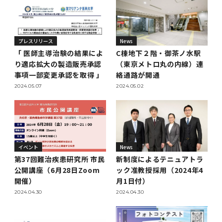
第3期】トップ
SPRING（MD）Program for the 2025
Exemption/Deferment)
奨学金についてトップ
日本学生支援機構
学費・入学金・奨学金について
大学院保健衛生学研究科
学生保険制度について
企業・官公庁・医療機関の皆様へ
サークル・学園祭トップ
博士課程 医歯学専攻
施設利用
難治疾患研究所
AMED研究費の年間公募スケジュール(学内専
倫理審査手続きについて
Academic Year by Eligible Students
第２期 中期目標・中期計画等について
3．自己点検・評価
博士課程 医歯学専攻
用)
学長×医学部学生懇談
英語版広報誌「TMDU ANNUAL NEWS」
写真で綴る 東京医科歯科大学トップ
３．自己点検・評価
「大学院学生の教育研究交流」に関する実施細
各複合領域コースの概要
学長選考・監察会議
クラウドファンディング実施プロジェクト一覧
医療管理政策学（MMA）コース（東京医科歯科
法定公開情報
東京医科歯科大学ダイバーシティ＆インクルー
コンプライアンス・ハラスメントトップ
難治疾患研究所
アルバイトについて
歯学部サマープログラム
医歯学総合研究科修士課程履修要項（シラバ
教育研究分野組織、指導教員研究内容
(*Autumn admission)
プレスリリース
オープンイノベーションセンター
剽窃チェックツール(学内専用)
【2026年4月入学者】入学料免除・徴収猶予申
（第１期中期目標期間中）年度計画、年度評価
奨学金について
日本学生支援機構
目
大学）
ジョン推進宣言等
学費・入学金・奨学金についてトップ
大学院医歯学総合研究科生体検査科学講座
国民年金について
在学生向け
お茶の水祭
施設利用トップ
博士課程 生命理工医療科学専攻
ス）
ボランティア
高等研究院
各種実験手続き例(学内専用)
請について（Admission Fee
等について
プレスリリース
News
第３期中期目標・中期計画等について
4．指定国立大学法人構想に関する進捗状況に
博士課程 医歯学専攻トップ
博士課程 国際連携専攻（ジョイント・ディグリ
GAPファンド等の公募
Exemption&Admission Fee Deferment）
学長×歯学部学生懇談
学内向け広報誌「TMDUニュース」
第1回『学びの地』
編入学制度について（複数学士号）
統計データ
ハラスメントへの対応について
国際交流サイト
学生寮について
オンライン個別進学相談
教育研究分野組織、指導教員研究内容トップ
履修要項（大学院シラバス）保健衛生学研究科
令和７年度（２０２５年度）総合知と癒しの次
青い鳥広場(学内専用)
各種センター
安全保障輸出管理(学内専用)
「 医師主導治験の結果によ
C棟地下２階・御茶ノ水駅
ついて
財団法人・地方公共団体等奨学金
ー・プログラム：JDP）
「複合領域コース｣｢編入学｣及び｢複数学士号｣
東京医科歯科大学ダイバーシティ＆インクルー
ダイバーシティ・インクルージョン室
奨学金について
研究テーマ検索システム
在学生向けトップ
学生相談窓口
新型コロナウイルス感染症に伴うお知らせ
保健管理センター
情報システム
り適応拡大の製造販売承認
（東京メトロ丸の内線）連
大学病院
世代フロントランナー育成プログラム（医歯学
研究に必要な講習会等
（第２期中期目標期間中）年度計画・年度評価
に関する協定書
ジョン推進宣言等トップ
事項一部変更承認を取得 」
絡通路が開通
概要
系）「Science Tokyo SPRING (医歯学系)」
「修学支援に対する相談窓口」を設置しまし
東京医科歯科大学の歴史
医歯大ひろば
第2回『教育 講義・実習の軌跡』
土地・建物及び所在地／関係施設位置図
公益通報について
研究情報サイト
アパート等の紹介
地域特別枠推薦選抜説明会
看護先進科学専攻
５大学災害看護コンソーシアム履修の手引き
等について
高等研究院
利益相反
関連リンク先
2025年度国立大学臨床検査学系博士後期課程
博士課程 生命理工医療科学専攻
2024.05.07
2024.05.02
（旧TMDU卓越大学院生制度）対象学生（秋入
た。
わくわく保育園（学内保育施設）
入学料・授業料の免除・徴収猶予について
お問い合わせ
学校推薦・求人情報について
ピアサポーター
卒業後の進路及び卒業者数
学生・女性支援センター
台風等の自然災害や交通機関運休による休講措
大学病院トップ
スポーツサイエンス機構
ES細胞/iPS細胞を使用する実験(学内専用)
優秀賞募集について
学対象）の募集について
「複合領域コース」の履修者に係る「編入学」
東京医科歯科大学ダイバーシティ＆インクルー
分野構成
置（湯島地区）Class Cancellation Measures
第3回『知と癒しの匠の創造者たち』
東京医科歯科大学規則集
研究テーマ検索システム
学生保険制度について
入試説明会
統合教育機構学務企画課
（第３期中期目標期間中）年度計画・年度評価
臨床研究法における臨床研究の利益相反管理に
及び「複数学士号」に関する実施細目
ジョン推進宣言／基本方針／アクション・プラ
博士課程 生命理工医療科学専攻トップ
due to Natural Disasters, such as
履修要項（大学院シラバス）
高等教育の修学支援制度
障がいのある学生のサポートについて
学内就職支援イベント
証明書関係
わくわく保育園
医科（医系診療部門）
M&Dデータ科学センター
等について
各種委員会関係(学内専用)
ついて
ン
Typhoons, and Transportation
Call for Applications to Science Tokyo
医歯学総合研究科博士課程医歯学系専攻履修要
その他の情報公開
卒業後の進路データ
キャンパス見学 ※現在は受け付けておりませ
設置計画履行状況報告書
Cancellation (for the Yushima area)
SPRING（MD）Program for the 2024
項（シラバス）
概要
年報
ん
証明書関係トップ
学外就職支援イベント
障がいのある学生サポート
フィットネスルーム・売店
イベント
News
歯科（歯系診療部門）
統合教育機構
特定認定再生医療等委員会
特定認定再生医療等委員会
Academic Year by Eligible Students
女性活躍推進法による一般事業主行動計画
第37回難治疾患研究所 市民
新制度によるテニュアトラ
研究不正の防止
サークル紹介
(*Autumn admission)
年報
新入学の大学院生へ To New Graduate
公開講座（6月28日Zoom
ック准教授採用（2024年4
分野構成
年報トップ
統合教育機構学務企画課
ILA国府台 公開講座等のお知らせ
教養部在学生
障がいのある学生サポートトップ
インターンシップ
文部科学省からのお知らせ
国立美術館キャンパスメンバーズ
統合教育機構トップ
統合研究機構・統合イノベーション機構
ヒトES細胞倫理審査委員会
Students
開催）
月1日付）
次世代育成支援対策推進法による一般事業主行
会計監査人候補者の決定について
大学祭
令和６年度（２０２４年度）総合知と癒しの次
年報トップ
2024.04.30
2024.04.30
動計画
医歯学総合研究科博士課程生命理工学系専攻履
2024年（25.7MB）
セミナー・特別講義
キャンパス紹介
医学部在学生
修学上の支援について
就職支援サイトリンク集
世代フロントランナー育成プログラム（医歯学
令和７年度（２０２５年度）新入生向けPC購
医学・歯学分野における数理・データサイエン
統合研究機構・統合イノベーション機構トップ
オープンイノベーションセンター
利益相反に関する説明会資料(ダウンロード)(学
修要項（シラバス）
系）「Science Tokyo SPRING (医歯学系)」
入推奨仕様書
ス・AI教育開発事業
内専用)
教育等の情報
留学について
2024年（PDF：5.4MB）