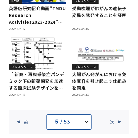
News
プレスリリース
英語版研究紹介動画“TMDU
受動喫煙が肺がんの遺伝子
Research
変異を誘発することを証明
Activities2023-2024”を
公開しました
2024.04.17
2024.04.16
プレスリリース
プレスリリース
「 新興・再興感染症パンデ
大腸がん発がんにおける免
ミック下の新薬開発を加速
疫寛容を引き起こす仕組み
する臨床試験デザインを特
を同定
定 」【平川晃弘 教授】
2024.04.16
2024.04.13
前
次
5
/ 53