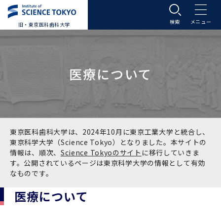
旧・東京医科歯科大学
大学案内
医療について
大学案内トップ
入学案内
学長メッセージ
入学案内トップ
学生生活
基本理念・沿革
大学案内
学生生活トップ
教育研究組織等
東京医科歯科大学は、2024年10月に東京工業大学と統合し、
東京科学大学（Science Tokyo）となりました。本サイトの
情報は、順次、
Science Tokyoのサイト
に移行していきま
基本理念・沿革トップ
東京医科歯科大学の特色
学部受験生向け「大学案内」（冊子）
Science Tokyo SPRING (医歯学系)
教育研究組織等トップ
大学病院
す。公開されているページは東京科学大学の情報として有効
なものです。
理念
東京医科歯科大学の特色トップ
アクセス
学部入学案内
Science Tokyo SPRING (医歯学系) トップ
Science Tokyo BOOST (医歯学系)
教育理念
大学病院トップ
研究・連携
医療について
沿革
学問と教育の聖地 湯島に建つ東京医科歯科大
アクセストップ
運営組織
学部入学案内トップ
大学院入学案内
今後の博士学生向け支援制度について
Science Tokyo BOOST (医歯学系)トップ
CS（クリニシャン・サイエンティスト）養成支
教育理念トップ
医学部（医学科･保健衛生学科）
医科（医系診療部門）
研究・連携トップ
国際交流