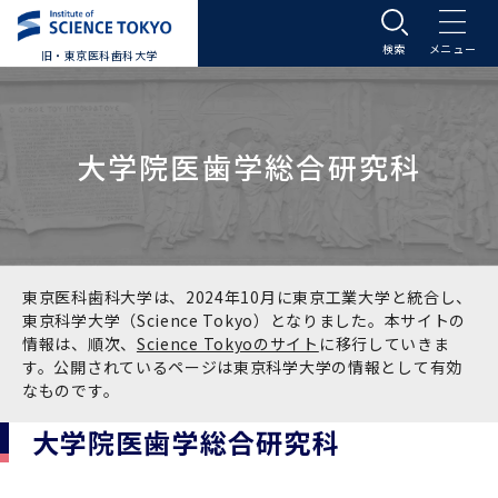
旧・東京医科歯科大学
大学案内
大学院医歯学総合研究科
大学案内トップ
入学案内
学長メッセージ
入学案内トップ
学生生活
基本理念・沿革
大学案内
学生生活トップ
教育研究組織等
東京医科歯科大学は、2024年10月に東京工業大学と統合し、
東京科学大学（Science Tokyo）となりました。本サイトの
情報は、順次、
Science Tokyoのサイト
に移行していきま
基本理念・沿革トップ
東京医科歯科大学の特色
学部受験生向け「大学案内」（冊子）
Science Tokyo SPRING (医歯学系)
教育研究組織等トップ
大学病院
す。公開されているページは東京科学大学の情報として有効
なものです。
理念
東京医科歯科大学の特色トップ
アクセス
学部入学案内
Science Tokyo SPRING (医歯学系) トップ
Science Tokyo BOOST (医歯学系)
教育理念
大学病院トップ
研究・連携
大学院医歯学総合研究科
沿革
学問と教育の聖地 湯島に建つ東京医科歯科大
アクセストップ
運営組織
学部入学案内トップ
大学院入学案内
今後の博士学生向け支援制度について
Science Tokyo BOOST (医歯学系)トップ
CS（クリニシャン・サイエンティスト）養成支
教育理念トップ
医学部（医学科･保健衛生学科）
医科（医系診療部門）
研究・連携トップ
国際交流