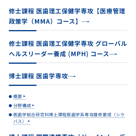
第3期】トップ
SPRING（MD）Program for the 2025
Exemption/Deferment)
奨学金についてトップ
日本学生支援機構
学費・入学金・奨学金について
大学院保健衛生学研究科
学生保険制度について
企業・官公庁・医療機関の皆様へ
サークル・学園祭トップ
博士課程 医歯学専攻
施設利用
難治疾患研究所
AMED研究費の年間公募スケジュール(学内専
倫理審査手続きについて
Academic Year by Eligible Students
修士課程 医歯理工保健学専攻【医療管理
第２期 中期目標・中期計画等について
3．自己点検・評価
博士課程 医歯学専攻
用)
学長×医学部学生懇談
英語版広報誌「TMDU ANNUAL NEWS」
写真で綴る 東京医科歯科大学トップ
３．自己点検・評価
「大学院学生の教育研究交流」に関する実施細
各複合領域コースの概要
学長選考・監察会議
クラウドファンディング実施プロジェクト一覧
医療管理政策学（MMA）コース（東京医科歯科
法定公開情報
東京医科歯科大学ダイバーシティ＆インクルー
コンプライアンス・ハラスメントトップ
難治疾患研究所
アルバイトについて
歯学部サマープログラム
医歯学総合研究科修士課程履修要項（シラバ
教育研究分野組織、指導教員研究内容
(*Autumn admission)
プレスリリース
オープンイノベーションセンター
剽窃チェックツール(学内専用)
【2026年4月入学者】入学料免除・徴収猶予申
（第１期中期目標期間中）年度計画、年度評価
奨学金について
日本学生支援機構
政策学（MMA）コース】
目
大学）
ジョン推進宣言等
学費・入学金・奨学金についてトップ
大学院医歯学総合研究科生体検査科学講座
国民年金について
在学生向け
お茶の水祭
施設利用トップ
博士課程 生命理工医療科学専攻
ス）
ボランティア
高等研究院
各種実験手続き例(学内専用)
請について（Admission Fee
等について
第３期中期目標・中期計画等について
4．指定国立大学法人構想に関する進捗状況に
博士課程 医歯学専攻トップ
博士課程 国際連携専攻（ジョイント・ディグリ
GAPファンド等の公募
Exemption&Admission Fee Deferment）
学長×歯学部学生懇談
学内向け広報誌「TMDUニュース」
第1回『学びの地』
編入学制度について（複数学士号）
統計データ
ハラスメントへの対応について
国際交流サイト
学生寮について
オンライン個別進学相談
教育研究分野組織、指導教員研究内容トップ
履修要項（大学院シラバス）保健衛生学研究科
令和７年度（２０２５年度）総合知と癒しの次
青い鳥広場(学内専用)
各種センター
安全保障輸出管理(学内専用)
ついて
財団法人・地方公共団体等奨学金
ー・プログラム：JDP）
「複合領域コース｣｢編入学｣及び｢複数学士号｣
東京医科歯科大学ダイバーシティ＆インクルー
ダイバーシティ・インクルージョン室
奨学金について
研究テーマ検索システム
在学生向けトップ
学生相談窓口
新型コロナウイルス感染症に伴うお知らせ
保健管理センター
情報システム
大学病院
世代フロントランナー育成プログラム（医歯学
研究に必要な講習会等
修士課程 医歯理工保健学専攻 グローバル
（第２期中期目標期間中）年度計画・年度評価
に関する協定書
ジョン推進宣言等トップ
概要
系）「Science Tokyo SPRING (医歯学系)」
「修学支援に対する相談窓口」を設置しまし
東京医科歯科大学の歴史
医歯大ひろば
第2回『教育 講義・実習の軌跡』
土地・建物及び所在地／関係施設位置図
公益通報について
研究情報サイト
アパート等の紹介
地域特別枠推薦選抜説明会
看護先進科学専攻
５大学災害看護コンソーシアム履修の手引き
等について
高等研究院
利益相反
ヘルスリーダー養成 (MPH) コース
関連リンク先
2025年度国立大学臨床検査学系博士後期課程
博士課程 生命理工医療科学専攻
（旧TMDU卓越大学院生制度）対象学生（秋入
た。
わくわく保育園（学内保育施設）
入学料・授業料の免除・徴収猶予について
お問い合わせ
学校推薦・求人情報について
ピアサポーター
卒業後の進路及び卒業者数
学生・女性支援センター
台風等の自然災害や交通機関運休による休講措
大学病院トップ
スポーツサイエンス機構
ES細胞/iPS細胞を使用する実験(学内専用)
優秀賞募集について
学対象）の募集について
「複合領域コース」の履修者に係る「編入学」
東京医科歯科大学ダイバーシティ＆インクルー
分野構成
置（湯島地区）Class Cancellation Measures
第3回『知と癒しの匠の創造者たち』
東京医科歯科大学規則集
研究テーマ検索システム
学生保険制度について
入試説明会
統合教育機構学務企画課
（第３期中期目標期間中）年度計画・年度評価
臨床研究法における臨床研究の利益相反管理に
及び「複数学士号」に関する実施細目
ジョン推進宣言／基本方針／アクション・プラ
博士課程 生命理工医療科学専攻トップ
due to Natural Disasters, such as
履修要項（大学院シラバス）
高等教育の修学支援制度
障がいのある学生のサポートについて
学内就職支援イベント
証明書関係
わくわく保育園
医科（医系診療部門）
M&Dデータ科学センター
等について
各種委員会関係(学内専用)
ついて
博士課程 医歯学専攻
ン
Typhoons, and Transportation
Call for Applications to Science Tokyo
医歯学総合研究科博士課程医歯学系専攻履修要
その他の情報公開
卒業後の進路データ
キャンパス見学 ※現在は受け付けておりませ
設置計画履行状況報告書
Cancellation (for the Yushima area)
SPRING（MD）Program for the 2024
項（シラバス）
概要
年報
ん
証明書関係トップ
学外就職支援イベント
障がいのある学生サポート
フィットネスルーム・売店
歯科（歯系診療部門）
統合教育機構
特定認定再生医療等委員会
特定認定再生医療等委員会
Academic Year by Eligible Students
女性活躍推進法による一般事業主行動計画
概要
研究不正の防止
サークル紹介
(*Autumn admission)
年報
新入学の大学院生へ To New Graduate
分野構成
年報トップ
統合教育機構学務企画課
分野構成
ILA国府台 公開講座等のお知らせ
教養部在学生
障がいのある学生サポートトップ
インターンシップ
文部科学省からのお知らせ
国立美術館キャンパスメンバーズ
統合教育機構トップ
統合研究機構・統合イノベーション機構
ヒトES細胞倫理審査委員会
Students
次世代育成支援対策推進法による一般事業主行
医歯学総合研究科博士課程医歯学系専攻履修要項（シラ
会計監査人候補者の決定について
大学祭
令和６年度（２０２４年度）総合知と癒しの次
年報トップ
動計画
バス）
医歯学総合研究科博士課程生命理工学系専攻履
2024年（25.7MB）
セミナー・特別講義
キャンパス紹介
医学部在学生
修学上の支援について
就職支援サイトリンク集
世代フロントランナー育成プログラム（医歯学
令和７年度（２０２５年度）新入生向けPC購
医学・歯学分野における数理・データサイエン
統合研究機構・統合イノベーション機構トップ
オープンイノベーションセンター
利益相反に関する説明会資料(ダウンロード)(学
修要項（シラバス）
系）「Science Tokyo SPRING (医歯学系)」
入推奨仕様書
ス・AI教育開発事業
内専用)
教育等の情報
留学について
2024年（PDF：5.4MB）