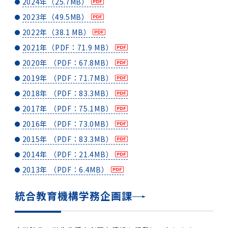
2024年（25.7MB）
2016年 （PDF：13.5MB）
対象）の募集について
学位の申請
2015年 （PDF：83.3MB）
2019年度
脳統合機能研究センター
図書館
連絡先一覧
国立大学法人ガバナンス・コード報告書
2023年（49.5MB）
卒後3年大学評価アンケート
ダイバーシティ・インクルージョン室
2015年 （PDF：2.3MB）
2022年（38.1 MB）
2014年 （PDF：21.4MB）
2018年度
核酸・ペプチド創薬治療研究センター
図書館講習会
役員会議事概要について
2021年（PDF：71.9 MB）
卒業時大学評価アンケート
2020年 （PDF：67.8MB）
2013年 （PDF：6.4MB）
2017年度
アクティブラーニング教室・情報検索室
企業活動と医療機関等の透明性ガイドライン
2019年 （PDF：71.7MB）
科目評価（旧 科目別アンケート）
2018年 （PDF：83.3MB）
2016年度
イマキク
2017年 （PDF：75.1MB）
教学IR 業績・活動
2016年 （PDF：73.0MB）
2015年度
情報システムポータル
2015年 （PDF：83.3MB）
2014年 （PDF：21.4MB）
2014年度
お茶の水医学雑誌
2013年 （PDF：6.4MB）
2013年度
統合教育機構学務企画課
2012年度