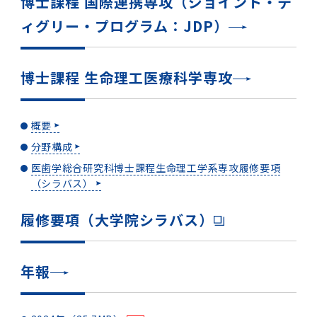
博士課程 国際連携専攻（ジョイント・デ
女性の活躍推進に向けた取り組み
（旧TMDU卓越大学院生制度）対象学生（秋入
2023年（49.5MB）
セミナー・特別講義トップ
設置計画履行状況報告書
歯学部在学生
学生相談支援室
就職支援ガイド
統合イノベーション機構
統合国際機構
ィグリー・プログラム：JDP）
学対象）の募集について
令和６年度（２０２４年度）東京医科歯科大学
大学統合時の教育・学生生活について（受験生
研究大学強化促進事業に関する情報・評価
動物実験等に関する情報
2023年（PDF：4.5MB）
次世代認定マーク「くるみん」を取得しました
「研究者早期育成コース」採用決定通知書授与
2022年（38.1 MB）
2026年度
向け）
大学院在学生
障害を理由とする差別の解消の推進に関する対
外国人留学生の就職情報について
統合イノベーション機構トップ
若手研究者支援センター（統合研究機構）
統合情報機構（図書館部門・ITセキュリティ部
（基準適合一般事業主認定）
Call for Applications to TMDU-SPRING
式を行いました。
Regarding education and student life after
応要領
門）
博士課程 生命理工医療科学専攻
企業等からの資金提供状況の公表
2022年（PDF：53.8 MB）
Program (formerly the TMDU WISE
the integration（For prospective
2021年（PDF：71.9 MB）
2025年度
附属学校在学生
就職活動体験談について
医療ビッグデータによるトータル・ヘルスケア
研究基盤クラスター（統合研究機構）
Program) for the 2024 Academic Year
students）
令和５年度（２０２３年度）東京医科歯科大学
バリアフリーマップ
イノベーション創出の基盤構築プロジェクト
統合情報機構（図書館部門・ITセキュリティ部
学生支援・保健管理機構
女性活躍推進法による一般事業主行動計画
2021年（PDF：4.5 MB）
「研究者早期育成コース及び研究者養成コー
概要
2020年 （PDF：67.8MB）
2023年度
門）トップ
OB・OG情報について
研究基盤クラスター（統合研究機構）トップ
先端医歯工学創成クラスター（統合研究機構）
令和6年度（2024年度）東京医科歯科大学
ス」採用決定通知書授与式を行いました。
大学統合時の教育・学生生活について（在学生
分野構成
困りごと対策貸出グッズ
オープンイノベーションセンター
学生支援・保健管理機構トップ
環境安全管理室
「TMDU-SPRING」対象学生の募集について
次世代育成支援対策推進法による一般事業主行
向け）
2020年 （PDF：4.6MB）
医歯学総合研究科博士課程生命理工学系専攻履修要項
2019年 （PDF：71.7MB）
2024年度
ITヘルプデスク（学内専用サイト）
（※春入学対象）について
動計画
Regarding education and student life after
内定取り消しについて
リサーチコアセンター
先端医歯工学創成クラスター（統合研究機構）
統合研究機構から他部局へ異動したセンター
令和４年度（２０２２年度）東京医科歯科大学
（シラバス）
the integration (For current students)
ヘルスサイエンスR&Dセンター
トップ
保健管理センター
環境安全管理室トップ
広報部
「研究者早期育成コース及び研究者養成コー
2019年 （PDF：5.2MB）
2018年 （PDF：83.3MB）
2022年度
ITセキュリティ部門（学内専用サイト）
Call for Application to TMDU WISE
ス」採用決定通知書授与式を行いました。
女性の活躍推進に向けた取り組み
進路届の提出について
実験動物センター
統合研究機構から他部局へ異動したセンタート
履修要項（大学院シラバス）
Programs (II) for the 2023 Academic Year
教学IR関連公開情報
再生医療研究センター
ップ
湯島学生支援センター
環境報告書
2018年 （PDF：18.7MB）
by Eligible Students (*Autumn admission)
2017年 （PDF：75.1MB）
2021年度
図書館部門
令和３年度（２０２１年度）東京医科歯科大学
目標とする教員の適正な年齢構成
その他 就職関連情報（推薦書等）
生命倫理研究センター
年報
「卓越大学院生制度（Ⅰ）」採用決定通知書授
教学IR関連公開情報トップ
再生医療研究センター（微生物安全性グルー
低侵襲医療センター（旧：低侵襲医歯学研究セ
湯島学生支援センタートップ
2017年 （PDF：7.2MB）
令和５年度（２０２３年度）東京医科歯科大学
与式を行いました。
2016年 （PDF：73.0MB）
2020年度
プ）
ンター）
図書館部門トップ
デジタル変革推進事務室
キャンパスマスタープラン2016
疾患バイオリソースセンター
「卓越大学院生制度（Ⅱ）」対象学生（秋入学
卒業生進路アンケート
学生相談支援室