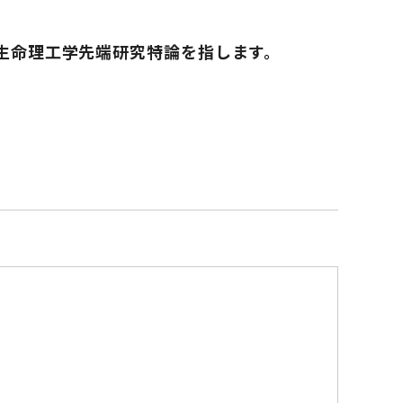
、
工学先端研究特論を指します。