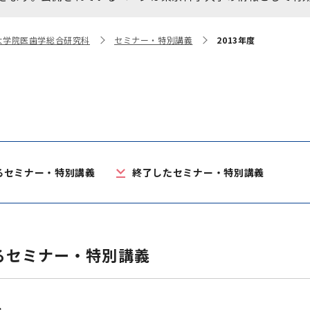
大学院保健衛生学研究科
博士課程 医歯学専攻
統合研究機構から他部局へ
写真で綴る 東京医科歯科大
大学院医歯学総合研究科
セミナー・特別講義
2013年度
異動したセンター
学
証明書関係
障がいのある学生サポート
教学IR関連公開情報
学費・入学金・奨学金につ
博士課程 生命理工医療科学
いて
専攻
るセミナー・特別講義
終了したセミナー・特別講義
年報
年報
るセミナー・特別講義