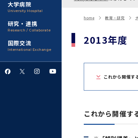
聴講生・科目等履修生およ
大学病院
び大学院研究生募集
大学院医歯学総合研究科
広報誌・刊行物
事務部
University Hospital
入学料・授業料・奨学金
home
教育・研究
研究・連携
大学院保健衛生学研究科
大学の計画と評価
Research / Collaborate
2013年度
国際交流
四大学連合
学生生活サポート
International Exchange
情報公開・個人情報
これから開催す
就職・キャリア支援
サークル・学園祭
これから開催す
施設利用
ダイバーシティ