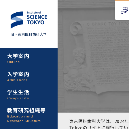
旧・東京医科歯科大学
大学案内
Science Tokyo SPRING
教育理念
外部資金
Outline
(医歯学系)
入学案内
基本理念・沿革
研究手続き
Science Tokyo BOOST (医
Admissions
歯学系)
東京医科歯科大学の特色
研究活動
学生生活
学部入学案内
Campus Life
CS（クリニシャン・サイエ
アクセス
研究組織
ンティスト）養成支援制度
教育研究組織等
大学院入学案内
Education and
教養部
東京医科歯科大学は、2024年
Research Structure
運営組織
取り組み・規制
授業・カリキュラム
Tokyoのサイト
に移行してい