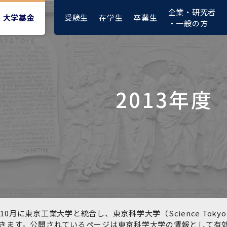
企業・研究者
受験生
在学生
卒業生
大学基金
・一般の方
2013年度
大学紹介動画
大学評価の制度について
四大学連合憲章等
東京医科歯科大学ダイバー
募集要項
授業料・入学料・検定料
ポリシー
修士課程 医歯理工保健学専
統合イノベーション機構
シティ＆インクルージョン
攻
推進宣言等
1-1．第４期中期目標・中期
複合領域コース(四大学共
入試制度
入学料・授業料免除・徴収
医学部（医学科･保健衛生学
湯島学生支援センター
計画等について【6年間】
通)
猶予について(Admission &
在学生向け
科）
Tuition
学部などについて
Exemption/Deferment)
1-2.年度計画・年度評価等
歯学部（歯学科･口腔保健学
研究基盤クラスター（統合
について【第1期～第3期】
科）
研究機構）
図書館部門
広報誌
学生生活などについて
教育研究分野組織、指導教
奨学金について
員研究内容
大学院医歯学総合研究科
先端医歯工学創成クラスタ
10月に東京工業大学と統合し、東京科学大学（Science To
イベント
ー（統合研究機構）
きます。公開されているページは東京科学大学の情報として有