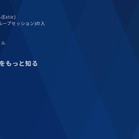
xtic)
ループセッション)の入
タル
をもっと知る