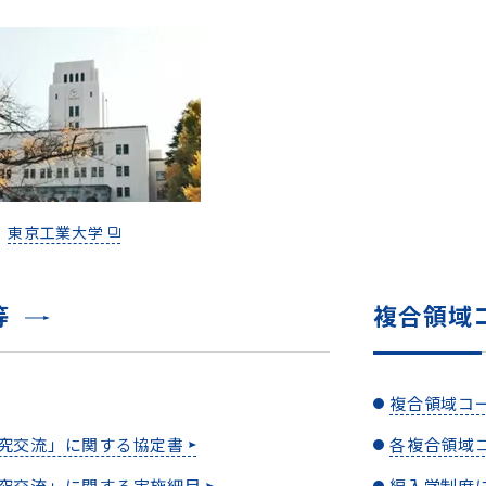
東京工業大学
等
複合領域
複合領域コ
究交流」に関する協定書
各複合領域
究交流」に関する実施細目
編入学制度