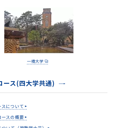
一橋大学
コース(四大学共通)
ースについて
コースの概要
について（複数学士号）