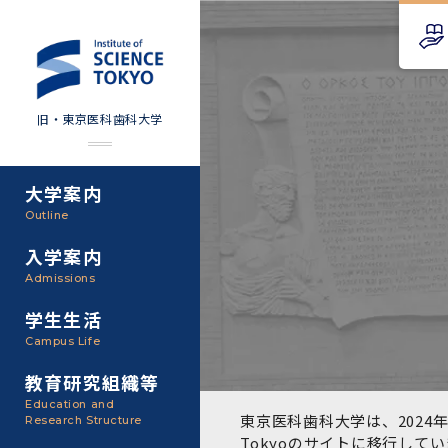
旧・東京医科歯科大学
大学案内
Science Tokyo SPRING
教育理念
外部資金
Outline
(医歯学系)
入学案内
基本理念・沿革
研究手続き
Science Tokyo BOOST (医
Admissions
歯学系)
東京医科歯科大学の特色
研究活動
学生生活
学部入学案内
Campus Life
CS（クリニシャン・サイエ
アクセス
研究組織
ンティスト）養成支援制度
教育研究組織等
大学院入学案内
Education and
教養部
東京医科歯科大学は、2024年
Research Structure
運営組織
取り組み・規制
授業・カリキュラム
Tokyoのサイト
に移行してい