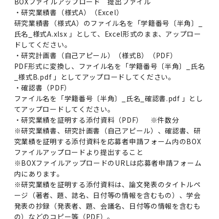
BOXファイルアップロード 提出ファイル
・研究業績書（様式A）（Excel）
研究業績書（様式A）のファイル名を「学籍番号〔半角〕_
氏名_様式A.xlsx 」として、Excel形式のまま、アップロー
ドしてください。
・研究計画書（自己アピール）（様式B）（PDF）
PDF形式に変換し、ファイル名を「学籍番号〔半角〕_氏名
_様式B.pdf 」としてアップロードしてください。
・確認書（PDF）
ファイル名を「学籍番号〔半角〕_氏名_確認書.pdf 」とし
てアップロードしてください。
・研究業績を証明する添付資料（PDF） ※件数分
※研究業績書、研究計画書（自己アピール）、確認書、研
究業績を証明する添付資料を応募者申請フォーム内のBOX
ファイルアップロードより提出すること
※BOXファイルアップロードのURLは応募者申請フォーム
内にあります。
※研究業績を証明する添付資料は、論文発表のタイトルペ
ージ（著者、題、誌名、日付等の情報を含むもの）、学会
発表の抄録（発表者、題、会議名、日付等の情報を含むも
の）などのコピー等（PDF）。