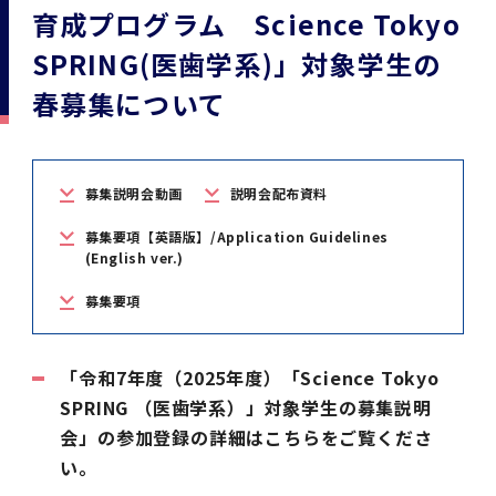
学
援制度
育成プログラム Science Tokyo
建物沿革
キャンパスマップ
運営組織トップ
広報誌・刊行物
アドミッション・ポリシー
大学院入学案内トップ
聴講生・科目等履修生および大学院研究生募集
令和8年度（2026年度）総合知と癒しの次世代
令和8年度（2026年度）トップレベルAI研究の
ポリシー
歯学部（歯学科･口腔保健学科）
歯科（歯系診療部門）
外部資金
大学基金
SPRING(医歯学系)」対象学生の
教育について
フロントランナー育成プログラム Science
ための共創型エキスパート人材育成プログラム
CS（クリニシャン・サイエンティスト）養成支
授業・カリキュラム
Tokyo Post-SPRING(医歯学系)春募集につい
対象学生（Science Tokyo BOOST（医歯学
援制度トップ
春募集について
歴代校長及び学長
大学組織一覧
広報誌・刊行物トップ
大学の計画と評価
入試制度
募集要項
聴講生・科目等履修生および大学院研究生募集
入学に関するお問い合わせ窓口
ポリシートップ
医学部（医学科･保健衛生学科）
教養部
外部資金トップ
研究手続き
受験生
在学生
卒業生
て
系）生）の募集について
研究について
トップ
授業・カリキュラムトップ
入学料・授業料・奨学金
企業・研究者・一般の方
令和８年度（2026年度）CS（クリニシャン・
学生歌
学長・役員
大学紹介動画
大学の計画と評価トップ
入試制度トップ
募集要項トップ
四大学連合
学部などについて
WEB出願
医学部（医学科･保健衛生学科）
医学部（医学科･保健衛生学科）トップ
歯学部（歯学科･口腔保健学科）
教養部トップ
大学院医歯学総合研究科
研究費獲得支援
研究手続きトップ
研究活動
病院をご利用の方
令和7年度（2025年度）「総合知と癒しの次世
令和7年度トップレベルAI研究のための共創型
サイエンティスト）養成支援制度の募集につい
医療について
医学部
四大学連合･複合領域コース
入学料・授業料・奨学金トップ
募集説明会動画
説明会配布資料
留学情報
代フロントランナー育成プログラム Science
エキスパート人材育成プログラム対象学生（医
て
大学紹介動画トップ
ブランド
副学長
大学概要（冊子）
大学評価の制度について
四大学連合トップ
学部入試の変更点（予告）
学部などについてトップ
医歯学総合研究科
情報公開・個人情報
学生生活などについて
アドミッション・ポリシー
歯学部（歯学科･口腔保健学科）
医学科
歯学部（歯学科･口腔保健学科）トップ
大学院医歯学総合研究科
公開講座・公開シンポジウム・講演会等のお知
大学院医歯学総合研究科トップ
大学院保健衛生学研究科
産学官連携
倫理審査申請システム
研究活動トップ
研究組織
Tokyo SPRING(医歯学系)」対象学生の春募集
歯学系-BOOST生）の募集について
募集要項【英語版】/Application Guidelines
アクセス
学内サイト
EN
東京医科歯科大学の誓い
歯学部
教育要項（学部シラバス）
授業料・入学料・検定料
学生生活サポート
らせ
(English ver.)
について
Call for Applications for the Clinician
大学紹介動画
大学評価の制度についてトップ
理事･監事
統合報告書
1-1．第４期中期目標・中期計画等について【6
四大学連合憲章等
情報公開・個人情報トップ
入試データ
ILA国府台
学生生活などについてトップ
保健衛生学研究科
東京医科歯科大学ＳＤＧｓ推進宣言
イベント
過去の試験問題・入試データ
大学院医歯学総合研究科
保健衛生学科 【看護学専攻】
歯学科
大学院医歯学総合研究科トップ
大学院保健衛生学研究科
修士課程 医歯理工保健学専攻
大学院保健衛生学研究科トップ
寄附講座・寄附部門一覧
e-Rad 府省共通研究開発管理システム(外部サ
利益相反申告システム(学外利用時VPN必要)
研究情報データベース
研究組織トップ
取り組み・規制
令和６年度（2024年度）TMDUトップレベル
Scientist (CS) Training Support Program
募集要項
世界大学ランキング
年間】
生体材料工学研究所
授業料・入学料・検定料トップ
履修要項（大学院シラバス）
入学料・授業料免除・徴収猶予について
学生生活サポートトップ
各種支援制度
ILA国府台担当教員一覧
イト)
Call for Applications to Science Tokyo
AI研究のための共創型エキスパート人材育成プ
for Academic Year 2026
(Admission & Tuition
キャンパスライフ編
概説
四大学連合憲章等トップ
Post-SPRING（MD）Program for the 2026
ログラム 対象学生（TMDU-BOOST生）の募
役員会
広報誌
複合領域コース(四大学共通)
情報公開制度
これまでの学部入試変更点
医学部
授業料・入学料・検定料
イベントトップ
FAQ
男性職員の育児休業等取得推進宣言
資料請求
TOEFL-ITP試験結果（スコアレポート）の返
大学院保健衛生学研究科
保健衛生学科 【検査技術学専攻】
口腔保健学科【口腔保健衛生学専攻】
修士課程 医歯理工保健学専攻
大学院保健衛生学研究科トップ
修士課程 医歯理工保健学専攻トップ
修士課程 医歯理工保健学専攻【医療管理政策
研究科長挨拶
ジョイントリサーチ講座・ジョイントリサーチ
臨床研究審査委員会申請システム
機関リポジトリ
若手研究者支援センター（YISC）
取り組み・規制トップ
事務部
Exemption/Deferment)
「令和7年度（2025年度）「Science Tokyo
1-1．第４期中期目標・中期計画等について【6
Academic Year by Eligible Students
集について
1-2.年度計画・年度評価等について【第1期～
却について
難治疾患研究所
授業料・入学料・検定料
保健衛生学研究科科目等履修生について
アルバイトについて
就職・キャリア支援
学（MMA）コース】
部門一覧
科研費電子申請システム(外部サイト)
SPRING （医歯学系）」対象学生の募集説明
年間】トップ
(*Spring admission)
第3期】
留学制度編
広報誌トップ
１．国立大学法人評価
四大学連合憲章
複合領域コース(四大学共通)トップ
経営協議会
大学案内 【受験生向け】（冊子）
複合領域コース（東京医科歯科大学）
個人情報保護制度
歯学部
奨学金について
オープンキャンパス
医歯学総合研究科博士課程 国際連携専攻（ジ
ダイバーシティ
合格発表
口腔保健学科【口腔保健工学専攻】
修士課程 医歯理工保健学専攻【医療管理政策
博士課程看護先進科学専攻
概要
概要
実験計画書のWeb申請システム(学外利用時
研究テーマ検索
重点研究領域
研究不正の防止
事務部トップ
会」の参加登録の詳細はこちらをご覧くださ
入学料・授業料免除・徴収猶予について
奨学金について
ョイント・ディグリープログラム：JDP）
大学院入学希望者向け入試説明会
大学院研究生
入学料・授業料免除・徴収猶予について
アパート等の紹介
就職・キャリア支援トップ
学（MMA）コース】
サークル・学園祭
修士課程 医歯理工保健学専攻 グローバルヘル
生体材料工学研究所
研究助成金
VPN必要)
(Admission & Tuition
い。
第１期 中期目標・中期計画等について
1-2.年度計画・年度評価等について【第1期～
Call for Applications to Science Tokyo
2．認証評価
(Admission & Tuition
スリーダー養成 (MPH) コース
多職種連携教育編
広報誌「Bloom! 医科歯科大」
２．大学認証評価
「大学院学生の教育研究交流」に関する協定書
複合領域コースについて
教育研究評議会
写真で綴る 東京医科歯科大学
三大学連合（外部サイト）
統合報告書
ダイバーシティトップ
生体材料工学研究所
入学料・授業料の免除・徴収猶予について
医学部医学科サマープログラム
コンプライアンス・ハラスメント
試験問題及び解答例等の公表
博士課程共同災害看護学専攻
分野構成
組織
research map
統合研究機構・統合イノベーション推進機構
研究不正等の公表について
各種お問い合わせ先(事務部)
Exemption/Deferment)トップ