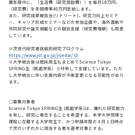
業年限中に、〔生活費（研究奨励費）〕を毎月18万円、
〔研究費〕を年間標準40万円支給します。
また、研究成果報告会(リトリート)、研究力向上セミナ
ー、キャリア形成セミナーなどの参加企画や、海外渡航や
共同研究や論文掲載などの個別支援（研究費増額）も用意
しています。
※次世代研究者挑戦的研究プログラム
https://www.jst.go.jp/jisedai/
※大学統合後は既採用生もまとめてScience Tokyo
SPRING生（医歯学系）と呼称して支援しています。ただ
し大学統合に伴い支援内容が今後変更となる可能性があり
ます。
○募集対象者
Science Tokyo SPRING生 (医歯学系)は、優れた研究能力
を有し、研究に専念することを希望する、本学大学院博士
課程に在籍する大学院生で、かつ申請年度の４月１日時点
で次のいずれかに該当する者を選考対象とする。