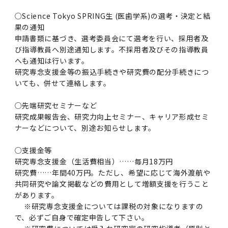
○Science Tokyo SPRING生 (医歯学系)の選考・決定と結
果の通知
申請書類に基づき、選考委員会にて選考を行い、採用者及
び指導教員へ別途通知します。不採用者及びその指導教員
へも通知は行います。
研究専念支援金等の振込手続きや研究費の配分手続きにつ
いても、併せて連絡します。
○先端研究セミナーなど
研究成果報告会、研究力向上セミナー、キャリア形成セミ
ナーなどについて、別途お知らせします。
○支援金等
研究専念支援金（生活費相当）……毎月18万円
研究費……年間40万円。ただし、希望に応じて海外渡航や
共同研究や論文掲載などの費用として増額支援を行うこと
があります。
※研究専念支援金については課税の対象になりますの
で、必ずご自身で確定申告して下さい。