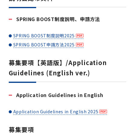
女性の活躍推進に向けた取り組み
（旧TMDU卓越大学院生制度）対象学生（秋入
2023年（49.5MB）
セミナー・特別講義トップ
設置計画履行状況報告書
歯学部在学生
学生相談支援室
就職支援ガイド
統合イノベーション機構
統合国際機構
学対象）の募集について
令和６年度（２０２４年度）東京医科歯科大学
大学統合時の教育・学生生活について（受験生
研究大学強化促進事業に関する情報・評価
動物実験等に関する情報
2023年（PDF：4.5MB）
次世代認定マーク「くるみん」を取得しました
SPRING BOOST制度説明、申請方法
「研究者早期育成コース」採用決定通知書授与
2022年（38.1 MB）
2026年度
向け）
大学院在学生
障害を理由とする差別の解消の推進に関する対
外国人留学生の就職情報について
統合イノベーション機構トップ
若手研究者支援センター（統合研究機構）
統合情報機構（図書館部門・ITセキュリティ部
（基準適合一般事業主認定）
Call for Applications to TMDU-SPRING
式を行いました。
Regarding education and student life after
応要領
門）
企業等からの資金提供状況の公表
2022年（PDF：53.8 MB）
Program (formerly the TMDU WISE
SPRING BOOST制度説明2025
the integration（For prospective
2021年（PDF：71.9 MB）
2025年度
附属学校在学生
就職活動体験談について
医療ビッグデータによるトータル・ヘルスケア
研究基盤クラスター（統合研究機構）
Program) for the 2024 Academic Year
students）
SPRING BOOST申請方法2025
令和５年度（２０２３年度）東京医科歯科大学
バリアフリーマップ
イノベーション創出の基盤構築プロジェクト
統合情報機構（図書館部門・ITセキュリティ部
学生支援・保健管理機構
女性活躍推進法による一般事業主行動計画
2021年（PDF：4.5 MB）
「研究者早期育成コース及び研究者養成コー
2020年 （PDF：67.8MB）
2023年度
門）トップ
OB・OG情報について
研究基盤クラスター（統合研究機構）トップ
先端医歯工学創成クラスター（統合研究機構）
令和6年度（2024年度）東京医科歯科大学
ス」採用決定通知書授与式を行いました。
大学統合時の教育・学生生活について（在学生
募集要項【英語版】/Application
困りごと対策貸出グッズ
オープンイノベーションセンター
学生支援・保健管理機構トップ
環境安全管理室
「TMDU-SPRING」対象学生の募集について
次世代育成支援対策推進法による一般事業主行
向け）
2020年 （PDF：4.6MB）
Guidelines (English ver.)
2019年 （PDF：71.7MB）
2024年度
ITヘルプデスク（学内専用サイト）
（※春入学対象）について
動計画
Regarding education and student life after
内定取り消しについて
リサーチコアセンター
先端医歯工学創成クラスター（統合研究機構）
統合研究機構から他部局へ異動したセンター
令和４年度（２０２２年度）東京医科歯科大学
the integration (For current students)
ヘルスサイエンスR&Dセンター
トップ
保健管理センター
環境安全管理室トップ
広報部
「研究者早期育成コース及び研究者養成コー
2019年 （PDF：5.2MB）
2018年 （PDF：83.3MB）
2022年度
ITセキュリティ部門（学内専用サイト）
Call for Application to TMDU WISE
ス」採用決定通知書授与式を行いました。
女性の活躍推進に向けた取り組み
進路届の提出について
実験動物センター
統合研究機構から他部局へ異動したセンタート
Application Guidelines in English
Programs (II) for the 2023 Academic Year
教学IR関連公開情報
再生医療研究センター
ップ
湯島学生支援センター
環境報告書
2018年 （PDF：18.7MB）
by Eligible Students (*Autumn admission)
2017年 （PDF：75.1MB）
2021年度
図書館部門
令和３年度（２０２１年度）東京医科歯科大学
目標とする教員の適正な年齢構成
その他 就職関連情報（推薦書等）
生命倫理研究センター
Application Guidelines in English 2025
「卓越大学院生制度（Ⅰ）」採用決定通知書授
教学IR関連公開情報トップ
再生医療研究センター（微生物安全性グルー
低侵襲医療センター（旧：低侵襲医歯学研究セ
湯島学生支援センタートップ
2017年 （PDF：7.2MB）
令和５年度（２０２３年度）東京医科歯科大学
与式を行いました。
2016年 （PDF：73.0MB）
2020年度
プ）
ンター）
図書館部門トップ
デジタル変革推進事務室
キャンパスマスタープラン2016
疾患バイオリソースセンター
募集要項
「卓越大学院生制度（Ⅱ）」対象学生（秋入学
卒業生進路アンケート
学生相談支援室