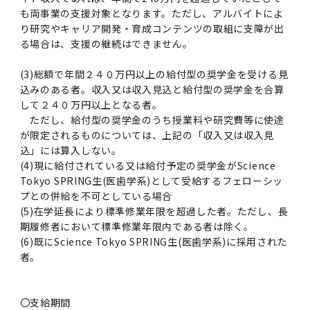
も両事業の支援対象となります。ただし、アルバイトによ
り研究やキャリア開発・育成コンテンツの取組に支障が出
る場合は、支援の継続はできません。
(3)総額で年間２４０万円以上の給付型の奨学金を受ける見
込みのある者。収入又は収入見込と給付型の奨学金を合算
して２４０万円以上となる者。
ただし、給付型の奨学金のうち授業料や研究費等に使途
が限定されるものについては、上記の「収入又は収入見
込」には算入しない。
(4)現に給付されている又は給付予定の奨学金がScience
Tokyo SPRING生(医歯学系)として受給するフェローシッ
プとの併給を不可としている場合
(5)在学延長により標準修業年限を超過した者。ただし、長
期履修者において標準修業年限内である者は除く。
(6)既にScience Tokyo SPRING生(医歯学系)に採用された
者。
〇支給期間