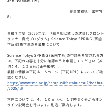
SPRING (医歯学系)
2011年度
副事業統括 礒村宜
和
令和７年度（2025年度）「総合知と癒しの次世代フロント
ランナー育成プログラム」Science Tokyo SPRING (医歯
学系)対象学生の春募集について
Science Tokyo SPRING (医歯学系)の申請を希望される方
は、下記の内容を十分に確認のうえ申請してください（〆
切：４月２２日(火)正午厳守）。
最新の情報は下記ホームページ（下記URL）においてご確
認ください。
https://www.tmd.ac.jp/campuslife/takuetsu2/boshuu
/2025/
本件については、４月１０日（木）１７時３０分からオン
ライン説明会を行います。別途ご案内します。