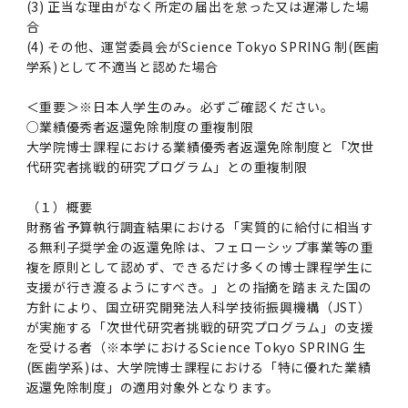
(3) 正当な理由がなく所定の届出を怠った又は遅滞した場
合
(4) その他、運営委員会がScience Tokyo SPRING 制(医歯
学系)として不適当と認めた場合
＜重要＞※日本人学生のみ。必ずご確認ください。
○業績優秀者返還免除制度の重複制限
大学院博士課程における業績優秀者返還免除制度と「次世
代研究者挑戦的研究プログラム」との重複制限
（１）概要
財務省予算執行調査結果における「実質的に給付に相当す
る無利子奨学金の返還免除は、フェローシップ事業等の重
複を原則として認めず、できるだけ多くの博士課程学生に
支援が行き渡るようにすべき。」との指摘を踏まえた国の
方針により、国立研究開発法人科学技術振興機構（JST）
が実施する「次世代研究者挑戦的研究プログラム」の支援
を受ける者（※本学におけるScience Tokyo SPRING 生
(医歯学系)は、大学院博士課程における「特に優れた業績
返還免除制度」の適用対象外となります。