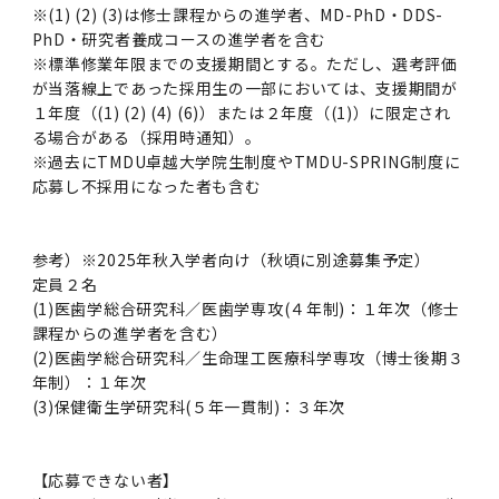
※(1) (2) (3)は修士課程からの進学者、MD-PhD・DDS-
PhD・研究者養成コースの進学者を含む
※標準修業年限までの支援期間とする。ただし、選考評価
が当落線上であった採用生の一部においては、支援期間が
１年度（(1) (2) (4) (6)）または２年度（(1)）に限定され
る場合がある（採用時通知）。
※過去にTMDU卓越大学院生制度やTMDU-SPRING制度に
応募し不採用になった者も含む
参考）※2025年秋入学者向け（秋頃に別途募集予定）
定員２名
(1)医歯学総合研究科／医歯学専攻(４年制)：１年次（修士
課程からの進学者を含む）
(2)医歯学総合研究科／生命理工医療科学専攻（博士後期３
年制）：１年次
(3)保健衛生学研究科(５年一貫制)：３年次
【応募できない者】