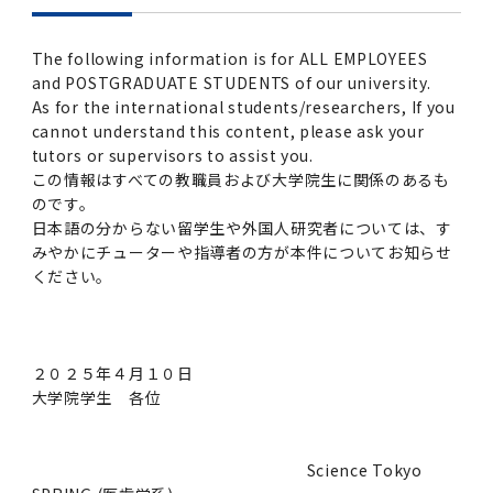
2016年 （PDF：13.5MB）
対象）の募集について
学位の申請
2015年 （PDF：83.3MB）
2019年度
脳統合機能研究センター
図書館
連絡先一覧
国立大学法人ガバナンス・コード報告書
卒後3年大学評価アンケート
The following information is for ALL EMPLOYEES
ダイバーシティ・インクルージョン室
2015年 （PDF：2.3MB）
and POSTGRADUATE STUDENTS of our university.
2014年 （PDF：21.4MB）
2018年度
核酸・ペプチド創薬治療研究センター
図書館講習会
役員会議事概要について
As for the international students/researchers, If you
卒業時大学評価アンケート
cannot understand this content, please ask your
2013年 （PDF：6.4MB）
2017年度
アクティブラーニング教室・情報検索室
tutors or supervisors to assist you.
企業活動と医療機関等の透明性ガイドライン
この情報はすべての教職員および大学院生に関係のあるも
科目評価（旧 科目別アンケート）
のです。
2016年度
イマキク
日本語の分からない留学生や外国人研究者については、す
教学IR 業績・活動
みやかにチューターや指導者の方が本件についてお知らせ
2015年度
情報システムポータル
ください。
2014年度
お茶の水医学雑誌
２０２５年４月１０日
大学院学生 各位
2013年度
2012年度
Science Tokyo