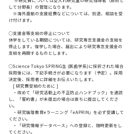
※研究費については受入れ研究室の研究指導者（原則と
して分野長）の管理になります。
※海外渡航の支援経費などについては、別途、相談を受
け付けます。
○支援金等支給の停止について
休学をしている期間については、研究専念支援金の支給を
停止します。復学した場合、届出により研究専念支援金の
支給を再開するものとします。
○Science Tokyo SPRING生 (医歯学系)に採択された場合
採用後には、下記手続きが必要になります（予定）。採用
決定後、採用者に詳細をお伝えいたします。
[ 研究費受給のために ]
・改めて「研究活動上の不正防止ハンドブック」を通読
し、「誓約書」が未提出の場合は直ちに提出してくださ
い。
・研究倫理教育eラーニング「eAPRIN」を必ず受講して
ください。
・「研究情報データベース」への登録と、随時更新をし
てください。