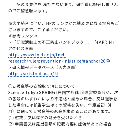
上記の３要件を 満たさない限り、研究費は配分しません
のでご留意願います。
※大学統合に伴い、HPのリンクが急遽変更になる場合もご
ざいますので、ご了承ください。
≪参考リンク≫
・「研究活動上の不正防止ハンドブック」、「eAPRIN」
アクセス画面
https://www.tmd.ac.jp/tmd-
research/rule/prevention-injustice/#anchor20
・研究情報データベース（入力画面）
https://aris.tmd.ac.jp/
○支援金等の支給取り消しについて
Science Tokyo SPRING (医歯学系)制度運営委員会が、次
の各号のいずれかにより不適格と認めた場合、又は退学を
した場合には該当学生はその資格を失い、年度当初（4
月）に遡って支援金等の返金を求めることがあります。
(1) 懲戒、又は停学の処分を受けたとき
(2) 申請書又は提出書類の記載内容に虚偽があった場合