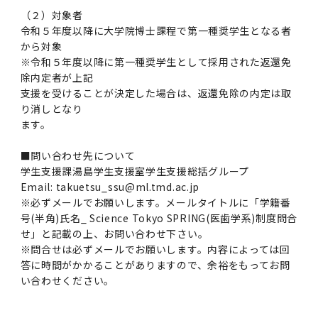
（２）対象者
令和５年度以降に大学院博士課程で第一種奨学生となる者
から対象
※令和５年度以降に第一種奨学生として採用された返還免
除内定者が上記
支援を受けることが決定した場合は、返還免除の内定は取
り消しとなり
ます。
■問い合わせ先について
学生支援課湯島学生支援室学生支援総括グループ
Email: takuetsu_ssu@ml.tmd.ac.jp
※必ずメールでお願いします。メールタイトルに「学籍番
号(半角)氏名_ Science Tokyo SPRING(医歯学系)制度問合
せ」と記載の上、お問い合わせ下さい。
※問合せは必ずメールでお願いします。内容によっては回
答に時間がかかることがありますので、余裕をもってお問
い合わせください。