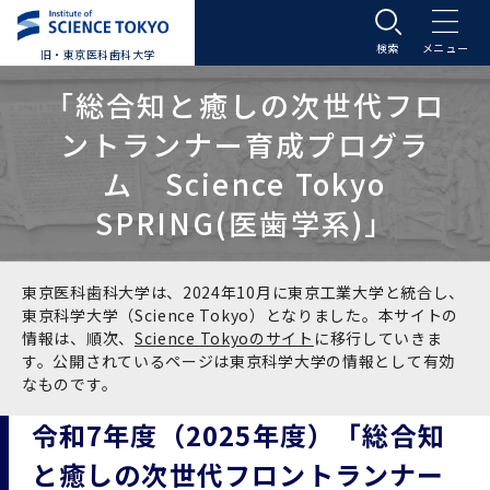
旧・東京医科歯科大学
大学案内
「総合知と癒しの次世代フロ
ントランナー育成プログラ
大学案内トップ
入学案内
ム Science Tokyo
SPRING(医歯学系)」
学長メッセージ
入学案内トップ
学生生活
基本理念・沿革
大学案内
学生生活トップ
教育研究組織等
東京医科歯科大学は、2024年10月に東京工業大学と統合し、
東京科学大学（Science Tokyo）となりました。本サイトの
情報は、順次、
Science Tokyoのサイト
に移行していきま
基本理念・沿革トップ
東京医科歯科大学の特色
学部受験生向け「大学案内」（冊子）
Science Tokyo SPRING (医歯学系)
教育研究組織等トップ
大学病院
す。公開されているページは東京科学大学の情報として有効
なものです。
理念
東京医科歯科大学の特色トップ
アクセス
学部入学案内
Science Tokyo SPRING (医歯学系) トップ
Science Tokyo BOOST (医歯学系)
教育理念
大学病院トップ
研究・連携
令和7年度（2025年度）「総合知
と癒しの次世代フロントランナー
沿革
学問と教育の聖地 湯島に建つ東京医科歯科大
アクセストップ
運営組織
学部入学案内トップ
大学院入学案内
今後の博士学生向け支援制度について
Science Tokyo BOOST (医歯学系)トップ
CS（クリニシャン・サイエンティスト）養成支
教育理念トップ
医学部（医学科･保健衛生学科）
医科（医系診療部門）
研究・連携トップ
国際交流