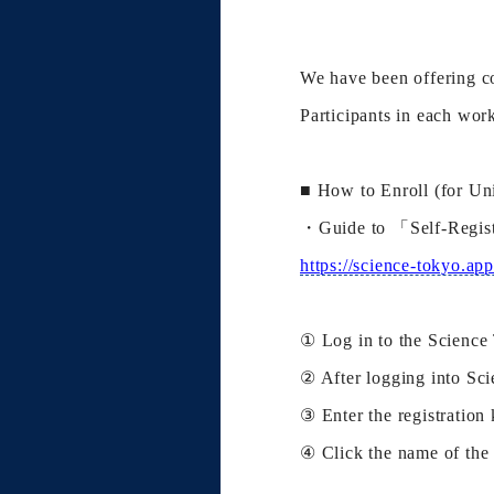
We have been offering c
Participants in each wo
■
How to Enroll (for Un
・Guide to 「Self-Regist
https://science-tokyo.a
① Log in to the Science
② After logging into Sci
③ Enter the registration 
④ Click the name of the