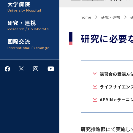
聴講生・科目等履修生およ
大学病院
び大学院研究生募集
大学院医歯学総合研究科
広報誌・刊行物
事務部
University Hospital
入学料・授業料・奨学金
home
研究・連携
研究・連携
大学院保健衛生学研究科
大学の計画と評価
Research / Collaborate
研究に必要
国際交流
四大学連合
学生生活サポート
International Exchange
情報公開・個人情報
講習会の受講方
就職・キャリア支援
ライフサイエン
サークル・学園祭
APRIN eラー
施設利用
ダイバーシティ
研究推進部にて実施し