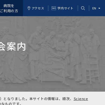
病院を
アクセス
学内サイト
EN
ご利用の方
会案内
kyo）となりました。本サイトの情報は、順次、
Science
効なものです。