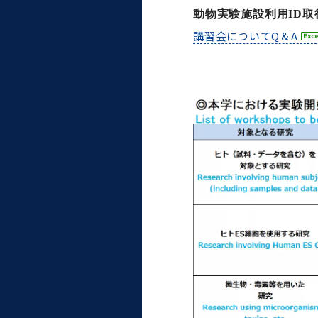
大学病院
動物実験施設利用ID
コンプライアンス・ハラス
講習会についてQ＆A
メント
統合教育機構
統合研究機構・統合イノベ
ーション機構