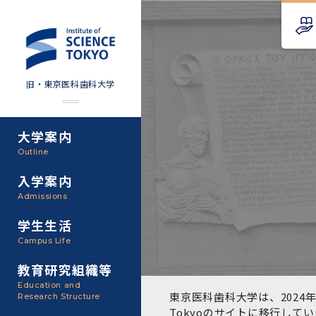
旧・東京医科歯科大学
大学案内
Science Tokyo SPRING
教育理念
外部資金
Outline
(医歯学系)
入学案内
基本理念・沿革
研究手続き
Science Tokyo BOOST (医
Admissions
歯学系)
東京医科歯科大学の特色
研究活動
学生生活
学部入学案内
Campus Life
CS（クリニシャン・サイエ
アクセス
研究組織
ンティスト）養成支援制度
教育研究組織等
大学院入学案内
Education and
教養部
東京医科歯科大学は、2024年
Research Structure
運営組織
取り組み・規制
授業・カリキュラム
Tokyoのサイト
に移行してい