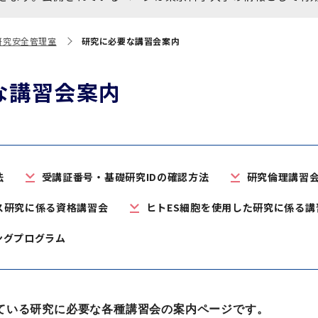
大学院保健衛生学研究科
博士課程 医歯学専攻
統合研究機構から他部局へ
写真で綴る 東京医科歯科大
研究安全管理室
研究に必要な講習会案内
異動したセンター
学
証明書関係
な講習会案内
障がいのある学生サポート
教学IR関連公開情報
学費・入学金・奨学金につ
博士課程 生命理工医療科学
いて
専攻
法
受講証番号・基礎研究IDの確認方法
研究倫理講習
年報
ス研究に係る資格講習会
ヒトES細胞を使用した研究に係る講
ニングプログラム
年報
ている研究に必要な各種講習会の案内ページです。