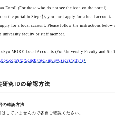
 Enroll (For those who do not see the icon on the portal)
n on the portal in Step
①, you must apply for a local account.
apply for a local account. Please follow the instructions below
a university faculty or staff member.
okyo MORE Local Accounts (For University Faculty and Staf
pp.box.com/s/z75dgcb7rgci7jp6ijy6zacyj7xtfy4r
研究IDの確認方法
番号の確認方法
知はしていませんので各自ご確認ください。