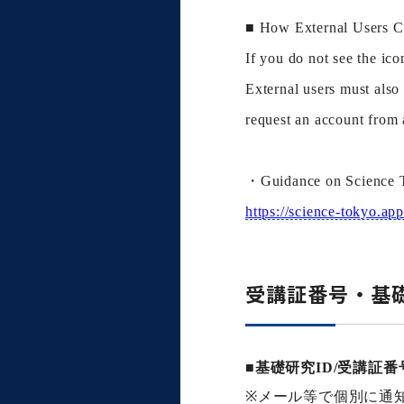
■ How External Users Can
If you do not see the ico
External users must also 
request an account from 
・Guidance on Science T
https://science-tokyo.a
受講証番号・基礎
■
基礎研究ID/受講証
※
メール等で個別に通