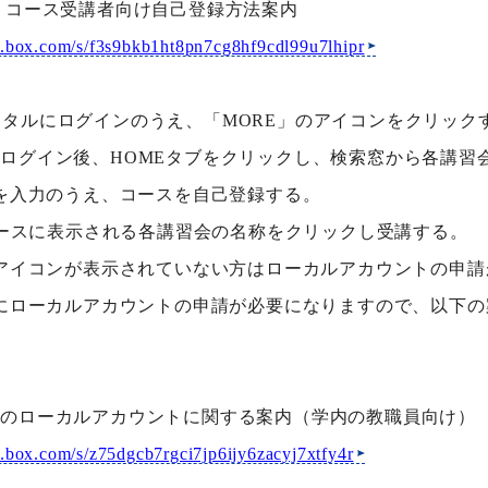
 MORE コース受講者向け自己登録方法案内
pp.box.com/s/f3s9bkb1ht8pn7cg8hf9cdl99u7lhipr
yo IDポータルにログインのうえ、「MORE」のアイコンをクリッ
yo MOREログイン後、HOMEタブをクリックし、検索窓から各
を入力のうえ、コースを自己登録する。
コースに表示される各講習会の名称をクリックし受講する。
アイコンが表示されていない方はローカルアカウントの申請
にローカルアカウントの申請が必要になりますので、以下の
yo MOREのローカルアカウントに関する案内（学内の教職員向け）
pp.box.com/s/z75dgcb7rgci7jp6ijy6zacyj7xtfy4r