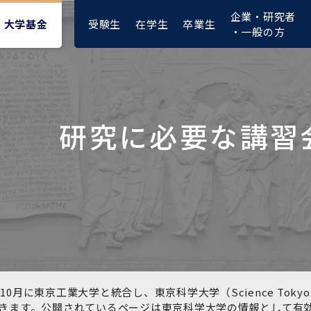
企業・研究者
受験生
在学生
卒業生
大学基金
・一般の方
研究に必要な講習
大学紹介動画
大学評価の制度について
四大学連合憲章等
東京医科歯科大学ダイバー
募集要項
授業料・入学料・検定料
ポリシー
修士課程 医歯理工保健学専
統合イノベーション機構
シティ＆インクルージョン
攻
推進宣言等
1-1．第４期中期目標・中期
複合領域コース(四大学共
入試制度
入学料・授業料免除・徴収
医学部（医学科･保健衛生学
湯島学生支援センター
計画等について【6年間】
通)
猶予について(Admission &
在学生向け
科）
Tuition
学部などについて
Exemption/Deferment)
1-2.年度計画・年度評価等
歯学部（歯学科･口腔保健学
研究基盤クラスター（統合
について【第1期～第3期】
科）
研究機構）
図書館部門
広報誌
学生生活などについて
教育研究分野組織、指導教
奨学金について
員研究内容
大学院医歯学総合研究科
先端医歯工学創成クラスタ
10月に東京工業大学と統合し、東京科学大学（Science To
イベント
ー（統合研究機構）
きます。公開されているページは東京科学大学の情報として有