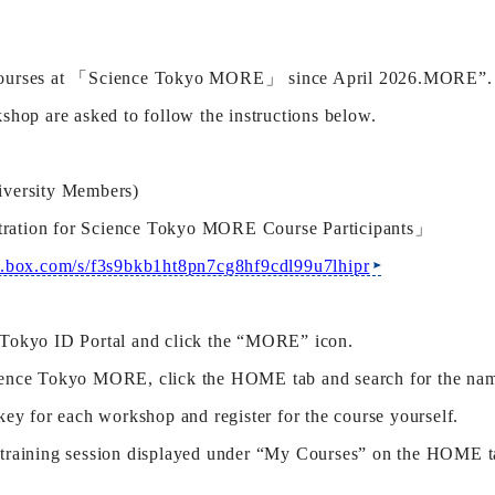
ourses at
「Science Tokyo MORE」 since April 2026.MORE”.
rkshop are asked
to follow the instructions
below.
iversity Members)
ration for Science Tokyo MORE Course Participants」
pp.box.com/s/f3s9bkb1ht8pn7cg8hf9cdl99u7lhipr
 Tokyo ID Portal and click the “MORE” icon.
ence Tokyo MORE, click the HOME tab and search for the name o
key for each workshop and register for the course yourself.
 training session displayed under “My Courses” on the HOME ta