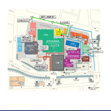
第3期】トップ
SPRING（MD）Program for the 2025
Exemption/Deferment)
奨学金についてトップ
日本学生支援機構
学費・入学金・奨学金について
大学院保健衛生学研究科
学生保険制度について
企業・官公庁・医療機関の皆様へ
サークル・学園祭トップ
博士課程 医歯学専攻
施設利用
難治疾患研究所
AMED研究費の年間公募スケジュール(学内専
倫理審査手続きについて
Academic Year by Eligible Students
第２期 中期目標・中期計画等について
3．自己点検・評価
博士課程 医歯学専攻
用)
学長×医学部学生懇談
英語版広報誌「TMDU ANNUAL NEWS」
写真で綴る 東京医科歯科大学トップ
３．自己点検・評価
「大学院学生の教育研究交流」に関する実施細
各複合領域コースの概要
学長選考・監察会議
クラウドファンディング実施プロジェクト一覧
医療管理政策学（MMA）コース（東京医科歯科
法定公開情報
東京医科歯科大学ダイバーシティ＆インクルー
コンプライアンス・ハラスメントトップ
難治疾患研究所
アルバイトについて
歯学部サマープログラム
医歯学総合研究科修士課程履修要項（シラバ
教育研究分野組織、指導教員研究内容
(*Autumn admission)
プレスリリース
オープンイノベーションセンター
剽窃チェックツール(学内専用)
【2026年4月入学者】入学料免除・徴収猶予申
（第１期中期目標期間中）年度計画、年度評価
奨学金について
日本学生支援機構
目
大学）
ジョン推進宣言等
学費・入学金・奨学金についてトップ
大学院医歯学総合研究科生体検査科学講座
国民年金について
在学生向け
お茶の水祭
施設利用トップ
博士課程 生命理工医療科学専攻
ス）
ボランティア
高等研究院
各種実験手続き例(学内専用)
請について（Admission Fee
等について
第３期中期目標・中期計画等について
4．指定国立大学法人構想に関する進捗状況に
博士課程 医歯学専攻トップ
博士課程 国際連携専攻（ジョイント・ディグリ
GAPファンド等の公募
Exemption&Admission Fee Deferment）
学長×歯学部学生懇談
学内向け広報誌「TMDUニュース」
第1回『学びの地』
編入学制度について（複数学士号）
統計データ
ハラスメントへの対応について
国際交流サイト
学生寮について
オンライン個別進学相談
教育研究分野組織、指導教員研究内容トップ
履修要項（大学院シラバス）保健衛生学研究科
令和７年度（２０２５年度）総合知と癒しの次
青い鳥広場(学内専用)
各種センター
安全保障輸出管理(学内専用)
ついて
財団法人・地方公共団体等奨学金
ー・プログラム：JDP）
「複合領域コース｣｢編入学｣及び｢複数学士号｣
東京医科歯科大学ダイバーシティ＆インクルー
ダイバーシティ・インクルージョン室
奨学金について
研究テーマ検索システム
在学生向けトップ
学生相談窓口
新型コロナウイルス感染症に伴うお知らせ
保健管理センター
情報システム
大学病院
世代フロントランナー育成プログラム（医歯学
研究に必要な講習会等
（第２期中期目標期間中）年度計画・年度評価
に関する協定書
ジョン推進宣言等トップ
概要
系）「Science Tokyo SPRING (医歯学系)」
「修学支援に対する相談窓口」を設置しまし
東京医科歯科大学の歴史
医歯大ひろば
第2回『教育 講義・実習の軌跡』
土地・建物及び所在地／関係施設位置図
公益通報について
研究情報サイト
アパート等の紹介
地域特別枠推薦選抜説明会
看護先進科学専攻
５大学災害看護コンソーシアム履修の手引き
等について
高等研究院
利益相反
関連リンク先
2025年度国立大学臨床検査学系博士後期課程
博士課程 生命理工医療科学専攻
（旧TMDU卓越大学院生制度）対象学生（秋入
た。
わくわく保育園（学内保育施設）
入学料・授業料の免除・徴収猶予について
お問い合わせ
学校推薦・求人情報について
ピアサポーター
卒業後の進路及び卒業者数
学生・女性支援センター
台風等の自然災害や交通機関運休による休講措
大学病院トップ
スポーツサイエンス機構
ES細胞/iPS細胞を使用する実験(学内専用)
優秀賞募集について
学対象）の募集について
「複合領域コース」の履修者に係る「編入学」
東京医科歯科大学ダイバーシティ＆インクルー
分野構成
置（湯島地区）Class Cancellation Measures
第3回『知と癒しの匠の創造者たち』
東京医科歯科大学規則集
研究テーマ検索システム
学生保険制度について
入試説明会
統合教育機構学務企画課
（第３期中期目標期間中）年度計画・年度評価
臨床研究法における臨床研究の利益相反管理に
及び「複数学士号」に関する実施細目
ジョン推進宣言／基本方針／アクション・プラ
博士課程 生命理工医療科学専攻トップ
due to Natural Disasters, such as
履修要項（大学院シラバス）
高等教育の修学支援制度
障がいのある学生のサポートについて
学内就職支援イベント
証明書関係
わくわく保育園
医科（医系診療部門）
M&Dデータ科学センター
等について
各種委員会関係(学内専用)
ついて
ン
Typhoons, and Transportation
Call for Applications to Science Tokyo
医歯学総合研究科博士課程医歯学系専攻履修要
その他の情報公開
卒業後の進路データ
キャンパス見学 ※現在は受け付けておりませ
設置計画履行状況報告書
Cancellation (for the Yushima area)
SPRING（MD）Program for the 2024
項（シラバス）
概要
年報
ん
証明書関係トップ
学外就職支援イベント
障がいのある学生サポート
フィットネスルーム・売店
歯科（歯系診療部門）
統合教育機構
特定認定再生医療等委員会
特定認定再生医療等委員会
Academic Year by Eligible Students
女性活躍推進法による一般事業主行動計画
研究不正の防止
サークル紹介
(*Autumn admission)
年報
新入学の大学院生へ To New Graduate
分野構成
年報トップ
統合教育機構学務企画課
ILA国府台 公開講座等のお知らせ
教養部在学生
障がいのある学生サポートトップ
インターンシップ
文部科学省からのお知らせ
国立美術館キャンパスメンバーズ
統合教育機構トップ
統合研究機構・統合イノベーション機構
ヒトES細胞倫理審査委員会
Students
次世代育成支援対策推進法による一般事業主行
会計監査人候補者の決定について
大学祭
令和６年度（２０２４年度）総合知と癒しの次
年報トップ
動計画
医歯学総合研究科博士課程生命理工学系専攻履
2024年（25.7MB）
セミナー・特別講義
キャンパス紹介
医学部在学生
修学上の支援について
就職支援サイトリンク集
世代フロントランナー育成プログラム（医歯学
令和７年度（２０２５年度）新入生向けPC購
医学・歯学分野における数理・データサイエン
統合研究機構・統合イノベーション機構トップ
オープンイノベーションセンター
利益相反に関する説明会資料(ダウンロード)(学
修要項（シラバス）
系）「Science Tokyo SPRING (医歯学系)」
入推奨仕様書
ス・AI教育開発事業
内専用)
教育等の情報
留学について
2024年（PDF：5.4MB）