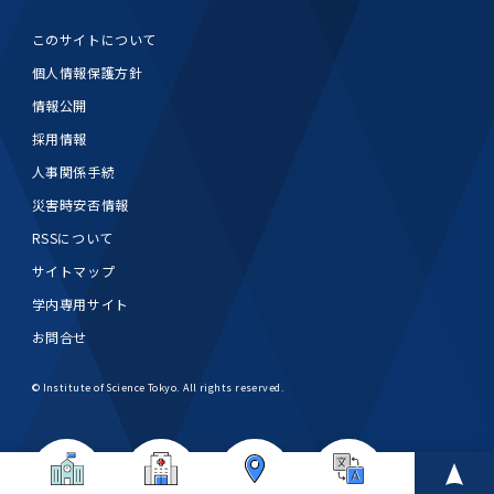
女性の活躍推進に向けた取り組み
（旧TMDU卓越大学院生制度）対象学生（秋入
2023年（49.5MB）
セミナー・特別講義トップ
設置計画履行状況報告書
歯学部在学生
学生相談支援室
就職支援ガイド
統合イノベーション機構
統合国際機構
学対象）の募集について
このサイトについて
令和６年度（２０２４年度）東京医科歯科大学
大学統合時の教育・学生生活について（受験生
研究大学強化促進事業に関する情報・評価
動物実験等に関する情報
2023年（PDF：4.5MB）
次世代認定マーク「くるみん」を取得しました
個人情報保護方針
「研究者早期育成コース」採用決定通知書授与
2022年（38.1 MB）
2026年度
向け）
大学院在学生
障害を理由とする差別の解消の推進に関する対
外国人留学生の就職情報について
統合イノベーション機構トップ
若手研究者支援センター（統合研究機構）
統合情報機構（図書館部門・ITセキュリティ部
（基準適合一般事業主認定）
Call for Applications to TMDU-SPRING
式を行いました。
Regarding education and student life after
情報公開
応要領
門）
企業等からの資金提供状況の公表
2022年（PDF：53.8 MB）
Program (formerly the TMDU WISE
the integration（For prospective
2021年（PDF：71.9 MB）
2025年度
採用情報
附属学校在学生
就職活動体験談について
医療ビッグデータによるトータル・ヘルスケア
研究基盤クラスター（統合研究機構）
Program) for the 2024 Academic Year
students）
令和５年度（２０２３年度）東京医科歯科大学
人事関係手続
バリアフリーマップ
イノベーション創出の基盤構築プロジェクト
統合情報機構（図書館部門・ITセキュリティ部
学生支援・保健管理機構
女性活躍推進法による一般事業主行動計画
2021年（PDF：4.5 MB）
「研究者早期育成コース及び研究者養成コー
2020年 （PDF：67.8MB）
2023年度
門）トップ
災害時安否情報
OB・OG情報について
研究基盤クラスター（統合研究機構）トップ
先端医歯工学創成クラスター（統合研究機構）
令和6年度（2024年度）東京医科歯科大学
ス」採用決定通知書授与式を行いました。
大学統合時の教育・学生生活について（在学生
困りごと対策貸出グッズ
オープンイノベーションセンター
学生支援・保健管理機構トップ
RSSについて
環境安全管理室
「TMDU-SPRING」対象学生の募集について
次世代育成支援対策推進法による一般事業主行
向け）
2020年 （PDF：4.6MB）
2019年 （PDF：71.7MB）
2024年度
ITヘルプデスク（学内専用サイト）
（※春入学対象）について
動計画
Regarding education and student life after
サイトマップ
内定取り消しについて
リサーチコアセンター
先端医歯工学創成クラスター（統合研究機構）
統合研究機構から他部局へ異動したセンター
令和４年度（２０２２年度）東京医科歯科大学
the integration (For current students)
ヘルスサイエンスR&Dセンター
トップ
保健管理センター
環境安全管理室トップ
広報部
学内専用サイト
「研究者早期育成コース及び研究者養成コー
2019年 （PDF：5.2MB）
2018年 （PDF：83.3MB）
2022年度
ITセキュリティ部門（学内専用サイト）
Call for Application to TMDU WISE
ス」採用決定通知書授与式を行いました。
女性の活躍推進に向けた取り組み
進路届の提出について
実験動物センター
統合研究機構から他部局へ異動したセンタート
お問合せ
Programs (II) for the 2023 Academic Year
教学IR関連公開情報
再生医療研究センター
ップ
湯島学生支援センター
環境報告書
2018年 （PDF：18.7MB）
by Eligible Students (*Autumn admission)
2017年 （PDF：75.1MB）
2021年度
図書館部門
© Institute of Science Tokyo. All rights reserved.
令和３年度（２０２１年度）東京医科歯科大学
目標とする教員の適正な年齢構成
その他 就職関連情報（推薦書等）
生命倫理研究センター
「卓越大学院生制度（Ⅰ）」採用決定通知書授
教学IR関連公開情報トップ
再生医療研究センター（微生物安全性グルー
低侵襲医療センター（旧：低侵襲医歯学研究セ
湯島学生支援センタートップ
2017年 （PDF：7.2MB）
令和５年度（２０２３年度）東京医科歯科大学
与式を行いました。
2016年 （PDF：73.0MB）
2020年度
プ）
ンター）
図書館部門トップ
デジタル変革推進事務室
キャンパスマスタープラン2016
疾患バイオリソースセンター
「卓越大学院生制度（Ⅱ）」対象学生（秋入学
卒業生進路アンケート
学生相談支援室