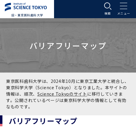
旧・東京医科歯科大学
大学案内
バリアフリーマップ
大学案内トップ
入学案内
学長メッセージ
入学案内トップ
学生生活
基本理念・沿革
大学案内
学生生活トップ
教育研究組織等
東京医科歯科大学は、2024年10月に東京工業大学と統合し、
東京科学大学（Science Tokyo）となりました。本サイトの
情報は、順次、
Science Tokyoのサイト
に移行していきま
基本理念・沿革トップ
東京医科歯科大学の特色
学部受験生向け「大学案内」（冊子）
Science Tokyo SPRING (医歯学系)
教育研究組織等トップ
大学病院
す。公開されているページは東京科学大学の情報として有効
なものです。
理念
東京医科歯科大学の特色トップ
アクセス
学部入学案内
Science Tokyo SPRING (医歯学系) トップ
Science Tokyo BOOST (医歯学系)
教育理念
大学病院トップ
研究・連携
バリアフリーマップ
沿革
学問と教育の聖地 湯島に建つ東京医科歯科大
アクセストップ
運営組織
学部入学案内トップ
大学院入学案内
今後の博士学生向け支援制度について
Science Tokyo BOOST (医歯学系)トップ
CS（クリニシャン・サイエンティスト）養成支
教育理念トップ
医学部（医学科･保健衛生学科）
医科（医系診療部門）
研究・連携トップ
国際交流