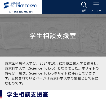
旧・東京医科歯科大学
大学案内
学生相談支援室
大学案内トップ
入学案内
学長メッセージ
入学案内トップ
学生生活
基本理念・沿革
大学案内
学生生活トップ
教育研究組織等
東京医科歯科大学は、2024年10月に東京工業大学と統合し、
東京科学大学（Science Tokyo）となりました。本サイトの
情報は、順次、
Science Tokyoのサイト
に移行していきま
基本理念・沿革トップ
東京医科歯科大学の特色
学部受験生向け「大学案内」（冊子）
Science Tokyo SPRING (医歯学系)
教育研究組織等トップ
大学病院
す。公開されているページは東京科学大学の情報として有効
なものです。
理念
東京医科歯科大学の特色トップ
アクセス
学部入学案内
Science Tokyo SPRING (医歯学系) トップ
Science Tokyo BOOST (医歯学系)
教育理念
大学病院トップ
研究・連携
学生相談支援室
沿革
学問と教育の聖地 湯島に建つ東京医科歯科大
アクセストップ
運営組織
学部入学案内トップ
大学院入学案内
今後の博士学生向け支援制度について
Science Tokyo BOOST (医歯学系)トップ
CS（クリニシャン・サイエンティスト）養成支
教育理念トップ
医学部（医学科･保健衛生学科）
医科（医系診療部門）
研究・連携トップ
国際交流