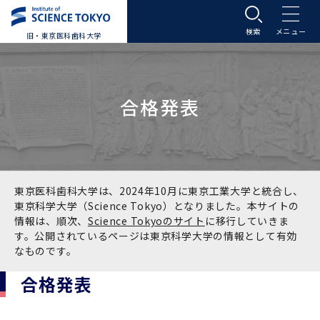
旧・東京医科歯科大学
大学案内
合格発表
大学案内トップ
入学案内
学長メッセージ
入学案内トップ
学生生活
基本理念・沿革
大学案内
学生生活トップ
教育研究組織等
東京医科歯科大学は、2024年10月に東京工業大学と統合し、
東京科学大学（Science Tokyo）となりました。本サイトの
情報は、順次、
Science Tokyoのサイト
に移行していきま
基本理念・沿革トップ
東京医科歯科大学の特色
学部受験生向け「大学案内」（冊子）
Science Tokyo SPRING (医歯学系)
教育研究組織等トップ
大学病院
す。公開されているページは東京科学大学の情報として有効
なものです。
理念
東京医科歯科大学の特色トップ
アクセス
学部入学案内
Science Tokyo SPRING (医歯学系) トップ
Science Tokyo BOOST (医歯学系)
教育理念
大学病院トップ
研究・連携
合格発表
沿革
学問と教育の聖地 湯島に建つ東京医科歯科大
アクセストップ
運営組織
学部入学案内トップ
大学院入学案内
今後の博士学生向け支援制度について
Science Tokyo BOOST (医歯学系)トップ
CS（クリニシャン・サイエンティスト）養成支
教育理念トップ
医学部（医学科･保健衛生学科）
医科（医系診療部門）
研究・連携トップ
国際交流