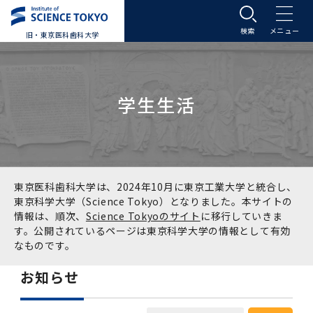
旧・東京医科歯科大学
大学案内
学生生活
大学案内トップ
入学案内
学長メッセージ
入学案内トップ
学生生活
基本理念・沿革
大学案内
学生生活トップ
教育研究組織等
東京医科歯科大学は、2024年10月に東京工業大学と統合し、
東京科学大学（Science Tokyo）となりました。本サイトの
情報は、順次、
Science Tokyoのサイト
に移行していきま
基本理念・沿革トップ
東京医科歯科大学の特色
学部受験生向け「大学案内」（冊子）
Science Tokyo SPRING (医歯学系)
教育研究組織等トップ
大学病院
す。公開されているページは東京科学大学の情報として有効
なものです。
理念
東京医科歯科大学の特色トップ
アクセス
学部入学案内
Science Tokyo SPRING (医歯学系) トップ
Science Tokyo BOOST (医歯学系)
教育理念
大学病院トップ
研究・連携
お知らせ
沿革
学問と教育の聖地 湯島に建つ東京医科歯科大
アクセストップ
運営組織
学部入学案内トップ
大学院入学案内
今後の博士学生向け支援制度について
Science Tokyo BOOST (医歯学系)トップ
CS（クリニシャン・サイエンティスト）養成支
教育理念トップ
医学部（医学科･保健衛生学科）
医科（医系診療部門）
研究・連携トップ
国際交流