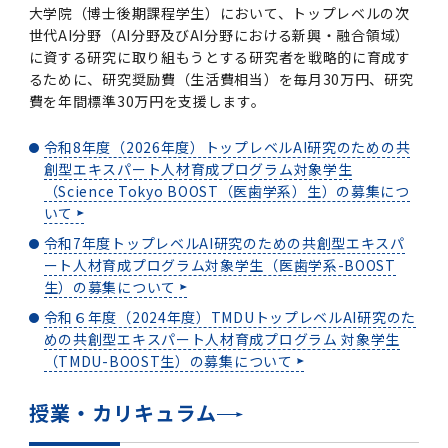
大学院（博士後期課程学生）において、トップレベルの次
2011年度
世代AI分野（AI分野及びAI分野における新興・融合領域）
に資する研究に取り組もうとする研究者を戦略的に育成す
るために、研究奨励費（生活費相当）を毎月30万円、研究
費を年間標準30万円を支援します。
令和8年度（2026年度）トップレベルAI研究のための共
創型エキスパート人材育成プログラム対象学生
（Science Tokyo BOOST（医歯学系）生）の募集につ
いて
令和7年度トップレベルAI研究のための共創型エキスパ
ート人材育成プログラム対象学生（医歯学系-BOOST
生）の募集について
令和６年度（2024年度）TMDUトップレベルAI研究のた
めの共創型エキスパート人材育成プログラム 対象学生
（TMDU-BOOST生）の募集について
授業・カリキュラム