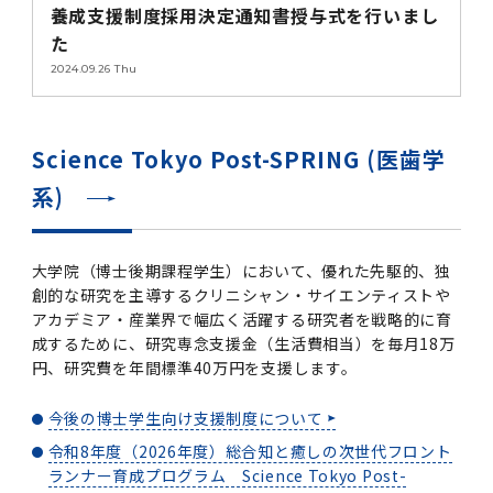
第3期】トップ
SPRING（MD）Program for the 2025
Exemption/Deferment)
奨学金についてトップ
日本学生支援機構
学費・入学金・奨学金について
大学院保健衛生学研究科
養成支援制度採用決定通知書授与式を行いまし
学生保険制度について
企業・官公庁・医療機関の皆様へ
サークル・学園祭トップ
博士課程 医歯学専攻
施設利用
難治疾患研究所
AMED研究費の年間公募スケジュール(学内専
倫理審査手続きについて
Academic Year by Eligible Students
第２期 中期目標・中期計画等について
3．自己点検・評価
た
博士課程 医歯学専攻
用)
学長×医学部学生懇談
英語版広報誌「TMDU ANNUAL NEWS」
写真で綴る 東京医科歯科大学トップ
３．自己点検・評価
「大学院学生の教育研究交流」に関する実施細
各複合領域コースの概要
学長選考・監察会議
クラウドファンディング実施プロジェクト一覧
医療管理政策学（MMA）コース（東京医科歯科
法定公開情報
東京医科歯科大学ダイバーシティ＆インクルー
コンプライアンス・ハラスメントトップ
難治疾患研究所
アルバイトについて
歯学部サマープログラム
医歯学総合研究科修士課程履修要項（シラバ
教育研究分野組織、指導教員研究内容
(*Autumn admission)
プレスリリース
オープンイノベーションセンター
剽窃チェックツール(学内専用)
【2026年4月入学者】入学料免除・徴収猶予申
（第１期中期目標期間中）年度計画、年度評価
奨学金について
日本学生支援機構
2024.09.26
Thu
目
大学）
ジョン推進宣言等
学費・入学金・奨学金についてトップ
大学院医歯学総合研究科生体検査科学講座
国民年金について
在学生向け
お茶の水祭
施設利用トップ
博士課程 生命理工医療科学専攻
ス）
ボランティア
高等研究院
各種実験手続き例(学内専用)
請について（Admission Fee
等について
第３期中期目標・中期計画等について
4．指定国立大学法人構想に関する進捗状況に
博士課程 医歯学専攻トップ
博士課程 国際連携専攻（ジョイント・ディグリ
GAPファンド等の公募
Exemption&Admission Fee Deferment）
学長×歯学部学生懇談
学内向け広報誌「TMDUニュース」
第1回『学びの地』
編入学制度について（複数学士号）
統計データ
ハラスメントへの対応について
国際交流サイト
学生寮について
オンライン個別進学相談
教育研究分野組織、指導教員研究内容トップ
履修要項（大学院シラバス）保健衛生学研究科
令和７年度（２０２５年度）総合知と癒しの次
青い鳥広場(学内専用)
各種センター
安全保障輸出管理(学内専用)
ついて
財団法人・地方公共団体等奨学金
ー・プログラム：JDP）
「複合領域コース｣｢編入学｣及び｢複数学士号｣
東京医科歯科大学ダイバーシティ＆インクルー
ダイバーシティ・インクルージョン室
奨学金について
研究テーマ検索システム
在学生向けトップ
学生相談窓口
新型コロナウイルス感染症に伴うお知らせ
保健管理センター
情報システム
大学病院
世代フロントランナー育成プログラム（医歯学
研究に必要な講習会等
（第２期中期目標期間中）年度計画・年度評価
Science Tokyo Post-SPRING (医歯学
に関する協定書
ジョン推進宣言等トップ
概要
系）「Science Tokyo SPRING (医歯学系)」
「修学支援に対する相談窓口」を設置しまし
東京医科歯科大学の歴史
医歯大ひろば
第2回『教育 講義・実習の軌跡』
土地・建物及び所在地／関係施設位置図
公益通報について
研究情報サイト
アパート等の紹介
地域特別枠推薦選抜説明会
看護先進科学専攻
５大学災害看護コンソーシアム履修の手引き
等について
高等研究院
利益相反
関連リンク先
2025年度国立大学臨床検査学系博士後期課程
系)
博士課程 生命理工医療科学専攻
（旧TMDU卓越大学院生制度）対象学生（秋入
た。
わくわく保育園（学内保育施設）
入学料・授業料の免除・徴収猶予について
お問い合わせ
学校推薦・求人情報について
ピアサポーター
卒業後の進路及び卒業者数
学生・女性支援センター
台風等の自然災害や交通機関運休による休講措
大学病院トップ
スポーツサイエンス機構
ES細胞/iPS細胞を使用する実験(学内専用)
優秀賞募集について
学対象）の募集について
「複合領域コース」の履修者に係る「編入学」
東京医科歯科大学ダイバーシティ＆インクルー
分野構成
置（湯島地区）Class Cancellation Measures
第3回『知と癒しの匠の創造者たち』
東京医科歯科大学規則集
研究テーマ検索システム
学生保険制度について
入試説明会
統合教育機構学務企画課
（第３期中期目標期間中）年度計画・年度評価
臨床研究法における臨床研究の利益相反管理に
及び「複数学士号」に関する実施細目
ジョン推進宣言／基本方針／アクション・プラ
博士課程 生命理工医療科学専攻トップ
due to Natural Disasters, such as
履修要項（大学院シラバス）
高等教育の修学支援制度
障がいのある学生のサポートについて
学内就職支援イベント
証明書関係
わくわく保育園
医科（医系診療部門）
M&Dデータ科学センター
等について
各種委員会関係(学内専用)
ついて
大学院（博士後期課程学生）において、優れた先駆的、独
ン
Typhoons, and Transportation
Call for Applications to Science Tokyo
医歯学総合研究科博士課程医歯学系専攻履修要
創的な研究を主導するクリニシャン・サイエンティストや
その他の情報公開
卒業後の進路データ
キャンパス見学 ※現在は受け付けておりませ
設置計画履行状況報告書
Cancellation (for the Yushima area)
SPRING（MD）Program for the 2024
項（シラバス）
概要
年報
アカデミア・産業界で幅広く活躍する研究者を戦略的に育
ん
証明書関係トップ
学外就職支援イベント
障がいのある学生サポート
フィットネスルーム・売店
歯科（歯系診療部門）
統合教育機構
特定認定再生医療等委員会
特定認定再生医療等委員会
Academic Year by Eligible Students
女性活躍推進法による一般事業主行動計画
成するために、研究専念支援金（生活費相当）を毎月18万
研究不正の防止
サークル紹介
(*Autumn admission)
年報
円、研究費を年間標準40万円を支援します。
新入学の大学院生へ To New Graduate
分野構成
年報トップ
統合教育機構学務企画課
ILA国府台 公開講座等のお知らせ
教養部在学生
障がいのある学生サポートトップ
インターンシップ
文部科学省からのお知らせ
国立美術館キャンパスメンバーズ
統合教育機構トップ
統合研究機構・統合イノベーション機構
ヒトES細胞倫理審査委員会
Students
次世代育成支援対策推進法による一般事業主行
今後の博士学生向け支援制度について
会計監査人候補者の決定について
大学祭
令和６年度（２０２４年度）総合知と癒しの次
年報トップ
動計画
医歯学総合研究科博士課程生命理工学系専攻履
2024年（25.7MB）
セミナー・特別講義
キャンパス紹介
令和8年度（2026年度）総合知と癒しの次世代フロント
医学部在学生
修学上の支援について
就職支援サイトリンク集
世代フロントランナー育成プログラム（医歯学
令和７年度（２０２５年度）新入生向けPC購
医学・歯学分野における数理・データサイエン
統合研究機構・統合イノベーション機構トップ
オープンイノベーションセンター
利益相反に関する説明会資料(ダウンロード)(学
修要項（シラバス）
ランナー育成プログラム Science Tokyo Post-
系）「Science Tokyo SPRING (医歯学系)」
入推奨仕様書
ス・AI教育開発事業
内専用)
教育等の情報
留学について
2024年（PDF：5.4MB）