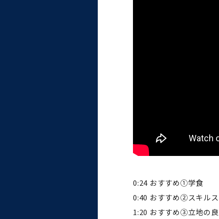
大学病院
コンプライアンス・ハラス
メント
統合教育機構
統合研究機構・統合イノベ
ーション機構
0:24 おすすめ①学食
0:40 おすすめ②スキル
1:20 おすすめ③立地