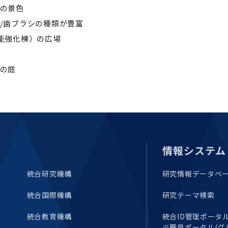
らの景色
生協/歯ブラシの種類が豊富
機能強化棟）の広場
しの庭
情報システム
統合研究機構
研究情報データベ
統合国際機構
研究テーマ検索
統合教育機構
統合ID管理ポータル(E
※職員ポータル(グ