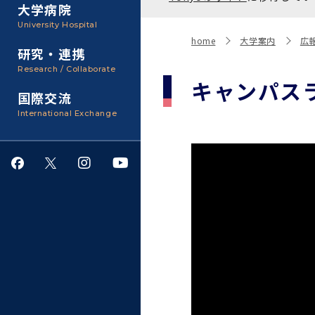
聴講生・科目等履修生およ
大学病院
び大学院研究生募集
大学院医歯学総合研究科
広報誌・刊行物
事務部
University Hospital
入学料・授業料・奨学金
home
大学案内
広
研究・連携
大学院保健衛生学研究科
大学の計画と評価
Research / Collaborate
キャンパス
国際交流
四大学連合
学生生活サポート
International Exchange
情報公開・個人情報
就職・キャリア支援
サークル・学園祭
施設利用
ダイバーシティ