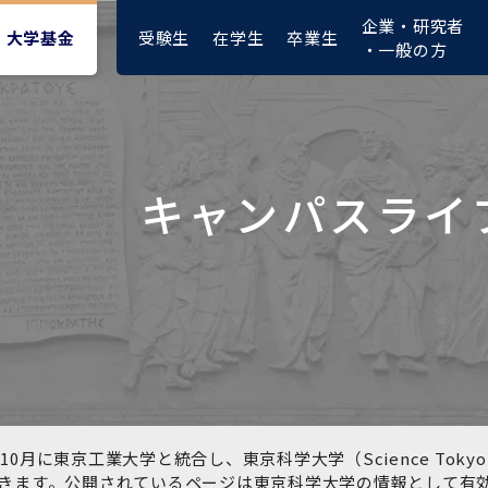
企業・研究者
受験生
在学生
卒業生
大学基金
・一般の方
キャンパスライ
大学紹介動画
大学評価の制度について
四大学連合憲章等
東京医科歯科大学ダイバー
募集要項
授業料・入学料・検定料
ポリシー
修士課程 医歯理工保健学専
統合イノベーション機構
シティ＆インクルージョン
攻
推進宣言等
1-1．第４期中期目標・中期
複合領域コース(四大学共
入試制度
入学料・授業料免除・徴収
医学部（医学科･保健衛生学
湯島学生支援センター
計画等について【6年間】
通)
猶予について(Admission &
在学生向け
科）
Tuition
学部などについて
Exemption/Deferment)
1-2.年度計画・年度評価等
歯学部（歯学科･口腔保健学
研究基盤クラスター（統合
について【第1期～第3期】
科）
研究機構）
図書館部門
広報誌
学生生活などについて
教育研究分野組織、指導教
奨学金について
員研究内容
大学院医歯学総合研究科
先端医歯工学創成クラスタ
10月に東京工業大学と統合し、東京科学大学（Science To
イベント
ー（統合研究機構）
きます。公開されているページは東京科学大学の情報として有