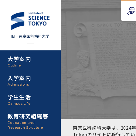
旧・東京医科歯科大学
大学案内
Science Tokyo SPRING
教育理念
外部資金
Outline
(医歯学系)
入学案内
基本理念・沿革
研究手続き
Science Tokyo BOOST (医
Admissions
歯学系)
東京医科歯科大学の特色
研究活動
学生生活
学部入学案内
Campus Life
CS（クリニシャン・サイエ
アクセス
研究組織
ンティスト）養成支援制度
教育研究組織等
大学院入学案内
Education and
教養部
東京医科歯科大学は、2024年
Research Structure
運営組織
取り組み・規制
授業・カリキュラム
Tokyoのサイト
に移行してい