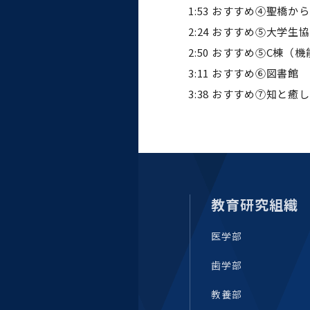
統合情報機構（図書館部
1:53 おすすめ④聖橋か
門・ITセキュリティ部門）
2:24 おすすめ⑤大学
2:50 おすすめ⑤C棟（
学生支援・保健管理機構
3:11 おすすめ⑥図書館
3:38 おすすめ⑦知と癒
環境安全管理室
教育研究組織
医学部
歯学部
教養部