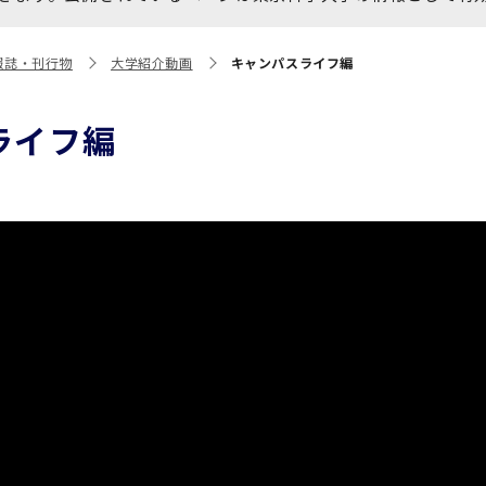
大学院保健衛生学研究科
博士課程 医歯学専攻
統合研究機構から他部局へ
写真で綴る 東京医科歯科大
報誌・刊行物
大学紹介動画
キャンパスライフ編
異動したセンター
学
証明書関係
ライフ編
障がいのある学生サポート
教学IR関連公開情報
学費・入学金・奨学金につ
博士課程 生命理工医療科学
いて
専攻
年報
年報