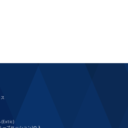
ース
xtic)
ループセッション)の入