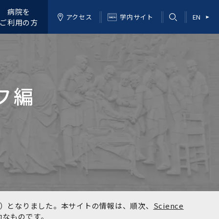
病院を
アクセス
学内サイト
EN
ご利用の方
フ編
kyo）となりました。本サイトの情報は、順次、
Science
効なものです。