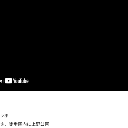
セミナー・特別講義
スラボ
の良さ、徒歩圏内に上野公園