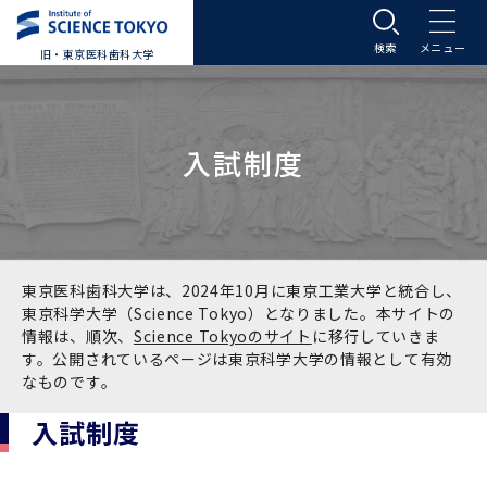
旧・東京医科歯科大学
大学案内
入試制度
大学案内トップ
入学案内
学長メッセージ
入学案内トップ
学生生活
基本理念・沿革
大学案内
学生生活トップ
教育研究組織等
東京医科歯科大学は、2024年10月に東京工業大学と統合し、
東京科学大学（Science Tokyo）となりました。本サイトの
情報は、順次、
Science Tokyoのサイト
に移行していきま
基本理念・沿革トップ
東京医科歯科大学の特色
学部受験生向け「大学案内」（冊子）
Science Tokyo SPRING (医歯学系)
教育研究組織等トップ
大学病院
す。公開されているページは東京科学大学の情報として有効
なものです。
理念
東京医科歯科大学の特色トップ
アクセス
学部入学案内
Science Tokyo SPRING (医歯学系) トップ
Science Tokyo BOOST (医歯学系)
教育理念
大学病院トップ
研究・連携
入試制度
沿革
学問と教育の聖地 湯島に建つ東京医科歯科大
アクセストップ
運営組織
学部入学案内トップ
大学院入学案内
今後の博士学生向け支援制度について
Science Tokyo BOOST (医歯学系)トップ
CS（クリニシャン・サイエンティスト）養成支
教育理念トップ
医学部（医学科･保健衛生学科）
医科（医系診療部門）
研究・連携トップ
国際交流