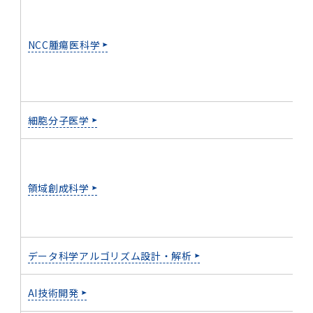
2011年度
NCC腫瘍医科学
細胞分子医学
領域創成科学
データ科学アルゴリズム設計・解析
AI技術開発
（