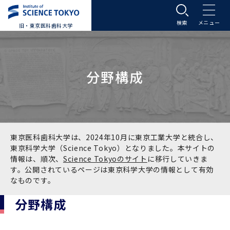
旧・東京医科歯科大学
大学案内
分野構成
大学案内トップ
入学案内
学長メッセージ
入学案内トップ
学生生活
基本理念・沿革
大学案内
学生生活トップ
教育研究組織等
東京医科歯科大学は、2024年10月に東京工業大学と統合し、
東京科学大学（Science Tokyo）となりました。本サイトの
情報は、順次、
Science Tokyoのサイト
に移行していきま
基本理念・沿革トップ
東京医科歯科大学の特色
学部受験生向け「大学案内」（冊子）
Science Tokyo SPRING (医歯学系)
教育研究組織等トップ
大学病院
す。公開されているページは東京科学大学の情報として有効
なものです。
理念
東京医科歯科大学の特色トップ
アクセス
学部入学案内
Science Tokyo SPRING (医歯学系) トップ
Science Tokyo BOOST (医歯学系)
教育理念
大学病院トップ
研究・連携
分野構成
沿革
学問と教育の聖地 湯島に建つ東京医科歯科大
アクセストップ
運営組織
学部入学案内トップ
大学院入学案内
今後の博士学生向け支援制度について
Science Tokyo BOOST (医歯学系)トップ
CS（クリニシャン・サイエンティスト）養成支
教育理念トップ
医学部（医学科･保健衛生学科）
医科（医系診療部門）
研究・連携トップ
国際交流