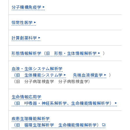
分子機構免疫学
恒常性医学
計算創薬科学
石
形態情報解析学（旧 形態・生体情報解析学
）
血液・生体システム解析学
（旧 生体機能システム学
先端血液検査学
）
（旧 分子病理検査学 分子病態検査学）
生命情報応用学
（旧 呼吸器・神経系解析学、生命機能情報解析学）
疾患生理機能解析学
（旧 循環生理解析学 生命機能情報解析学）