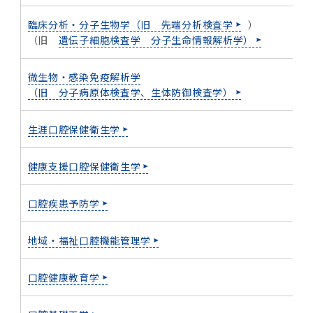
臨床分析・分子生物学（旧 先端分析検査学
）
（旧
遺伝子細胞検査学 分子生命情報解析学）
微生物・感染免疫解析学
（旧 分子病原体検査学、生体防御検査学）
生涯口腔保健衛生学
(
健康支援口腔保健衛生学
口腔疾患予防学
(
地域・福祉口腔機能管理学
口腔健康教育学