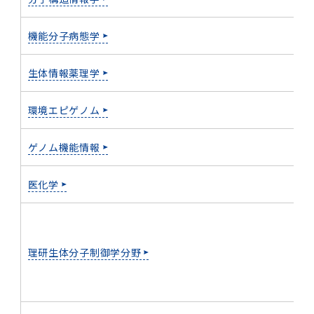
2016年 （PDF：13.5MB）
対象）の募集について
学位の申請
2015年 （PDF：83.3MB）
2019年度
脳統合機能研究センター
図書館
連絡先一覧
国立大学法人ガバナンス・コード報告書
卒後3年大学評価アンケート
機能分子病態学
ダイバーシティ・インクルージョン室
2015年 （PDF：2.3MB）
2014年 （PDF：21.4MB）
2018年度
核酸・ペプチド創薬治療研究センター
図書館講習会
役員会議事概要について
生体情報薬理学
卒業時大学評価アンケート
2013年 （PDF：6.4MB）
2017年度
アクティブラーニング教室・情報検索室
企業活動と医療機関等の透明性ガイドライン
環境エピゲノム
科目評価（旧 科目別アンケート）
2016年度
イマキク
ゲノム機能情報
教学IR 業績・活動
2015年度
情報システムポータル
医化学
2014年度
お茶の水医学雑誌
理研生体分子制御学分野
2013年度
2012年度