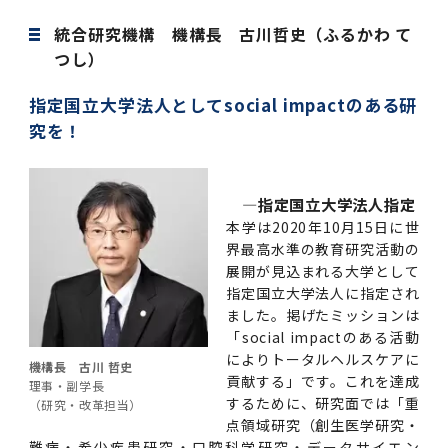
第3期】トップ
SPRING（MD）Program for the 2025
Exemption/Deferment)
奨学金についてトップ
日本学生支援機構
学費・入学金・奨学金について
大学院保健衛生学研究科
学生保険制度について
企業・官公庁・医療機関の皆様へ
サークル・学園祭トップ
博士課程 医歯学専攻
施設利用
難治疾患研究所
AMED研究費の年間公募スケジュール(学内専
倫理審査手続きについて
Academic Year by Eligible Students
統合研究機構 機構長 古川哲史（ふるかわ て
第２期 中期目標・中期計画等について
3．自己点検・評価
博士課程 医歯学専攻
用)
学長×医学部学生懇談
英語版広報誌「TMDU ANNUAL NEWS」
写真で綴る 東京医科歯科大学トップ
３．自己点検・評価
「大学院学生の教育研究交流」に関する実施細
各複合領域コースの概要
学長選考・監察会議
クラウドファンディング実施プロジェクト一覧
医療管理政策学（MMA）コース（東京医科歯科
法定公開情報
東京医科歯科大学ダイバーシティ＆インクルー
コンプライアンス・ハラスメントトップ
難治疾患研究所
アルバイトについて
歯学部サマープログラム
医歯学総合研究科修士課程履修要項（シラバ
教育研究分野組織、指導教員研究内容
(*Autumn admission)
プレスリリース
オープンイノベーションセンター
剽窃チェックツール(学内専用)
【2026年4月入学者】入学料免除・徴収猶予申
つし）
（第１期中期目標期間中）年度計画、年度評価
奨学金について
日本学生支援機構
目
大学）
ジョン推進宣言等
学費・入学金・奨学金についてトップ
大学院医歯学総合研究科生体検査科学講座
国民年金について
在学生向け
お茶の水祭
施設利用トップ
博士課程 生命理工医療科学専攻
ス）
ボランティア
高等研究院
各種実験手続き例(学内専用)
請について（Admission Fee
等について
第３期中期目標・中期計画等について
4．指定国立大学法人構想に関する進捗状況に
博士課程 医歯学専攻トップ
博士課程 国際連携専攻（ジョイント・ディグリ
GAPファンド等の公募
Exemption&Admission Fee Deferment）
学長×歯学部学生懇談
学内向け広報誌「TMDUニュース」
第1回『学びの地』
編入学制度について（複数学士号）
統計データ
ハラスメントへの対応について
国際交流サイト
学生寮について
オンライン個別進学相談
教育研究分野組織、指導教員研究内容トップ
指定国立大学法人としてsocial impactのある研
履修要項（大学院シラバス）保健衛生学研究科
令和７年度（２０２５年度）総合知と癒しの次
青い鳥広場(学内専用)
各種センター
安全保障輸出管理(学内専用)
ついて
財団法人・地方公共団体等奨学金
ー・プログラム：JDP）
「複合領域コース｣｢編入学｣及び｢複数学士号｣
東京医科歯科大学ダイバーシティ＆インクルー
ダイバーシティ・インクルージョン室
奨学金について
研究テーマ検索システム
在学生向けトップ
学生相談窓口
新型コロナウイルス感染症に伴うお知らせ
保健管理センター
情報システム
大学病院
究を！
世代フロントランナー育成プログラム（医歯学
研究に必要な講習会等
（第２期中期目標期間中）年度計画・年度評価
に関する協定書
ジョン推進宣言等トップ
概要
系）「Science Tokyo SPRING (医歯学系)」
「修学支援に対する相談窓口」を設置しまし
東京医科歯科大学の歴史
医歯大ひろば
第2回『教育 講義・実習の軌跡』
土地・建物及び所在地／関係施設位置図
公益通報について
研究情報サイト
アパート等の紹介
地域特別枠推薦選抜説明会
看護先進科学専攻
５大学災害看護コンソーシアム履修の手引き
等について
高等研究院
利益相反
関連リンク先
2025年度国立大学臨床検査学系博士後期課程
博士課程 生命理工医療科学専攻
（旧TMDU卓越大学院生制度）対象学生（秋入
た。
わくわく保育園（学内保育施設）
入学料・授業料の免除・徴収猶予について
お問い合わせ
学校推薦・求人情報について
ピアサポーター
卒業後の進路及び卒業者数
学生・女性支援センター
台風等の自然災害や交通機関運休による休講措
大学病院トップ
スポーツサイエンス機構
ES細胞/iPS細胞を使用する実験(学内専用)
優秀賞募集について
学対象）の募集について
―指定国立大学法人指定
「複合領域コース」の履修者に係る「編入学」
東京医科歯科大学ダイバーシティ＆インクルー
分野構成
置（湯島地区）Class Cancellation Measures
第3回『知と癒しの匠の創造者たち』
東京医科歯科大学規則集
研究テーマ検索システム
学生保険制度について
入試説明会
統合教育機構学務企画課
（第３期中期目標期間中）年度計画・年度評価
臨床研究法における臨床研究の利益相反管理に
本学は2020年10月15日に世
及び「複数学士号」に関する実施細目
ジョン推進宣言／基本方針／アクション・プラ
博士課程 生命理工医療科学専攻トップ
due to Natural Disasters, such as
履修要項（大学院シラバス）
高等教育の修学支援制度
障がいのある学生のサポートについて
学内就職支援イベント
証明書関係
わくわく保育園
医科（医系診療部門）
M&Dデータ科学センター
等について
各種委員会関係(学内専用)
ついて
界最高水準の教育研究活動の
ン
Typhoons, and Transportation
Call for Applications to Science Tokyo
医歯学総合研究科博士課程医歯学系専攻履修要
展開が見込まれる大学として
その他の情報公開
卒業後の進路データ
キャンパス見学 ※現在は受け付けておりませ
設置計画履行状況報告書
Cancellation (for the Yushima area)
SPRING（MD）Program for the 2024
項（シラバス）
概要
年報
指定国立大学法人に指定され
ん
証明書関係トップ
学外就職支援イベント
障がいのある学生サポート
フィットネスルーム・売店
歯科（歯系診療部門）
統合教育機構
特定認定再生医療等委員会
特定認定再生医療等委員会
Academic Year by Eligible Students
女性活躍推進法による一般事業主行動計画
ました。掲げたミッションは
研究不正の防止
サークル紹介
(*Autumn admission)
年報
「social impactのある活動
新入学の大学院生へ To New Graduate
分野構成
年報トップ
統合教育機構学務企画課
ILA国府台 公開講座等のお知らせ
教養部在学生
障がいのある学生サポートトップ
インターンシップ
文部科学省からのお知らせ
国立美術館キャンパスメンバーズ
統合教育機構トップ
統合研究機構・統合イノベーション機構
ヒトES細胞倫理審査委員会
によりトータルヘルスケアに
Students
次世代育成支援対策推進法による一般事業主行
機構長 古川 哲史
貢献する」です。これを達成
会計監査人候補者の決定について
大学祭
理事・副学長
令和６年度（２０２４年度）総合知と癒しの次
年報トップ
動計画
医歯学総合研究科博士課程生命理工学系専攻履
2024年（25.7MB）
するために、研究面では「重
セミナー・特別講義
（研究・改革担当）
キャンパス紹介
医学部在学生
修学上の支援について
就職支援サイトリンク集
世代フロントランナー育成プログラム（医歯学
令和７年度（２０２５年度）新入生向けPC購
医学・歯学分野における数理・データサイエン
統合研究機構・統合イノベーション機構トップ
オープンイノベーションセンター
利益相反に関する説明会資料(ダウンロード)(学
点領域研究（創生医学研究・
修要項（シラバス）
系）「Science Tokyo SPRING (医歯学系)」
入推奨仕様書
ス・AI教育開発事業
内専用)
教育等の情報
留学について
2024年（PDF：5.4MB）
難病・希少疾患研究・口腔科学研究・データサイエン