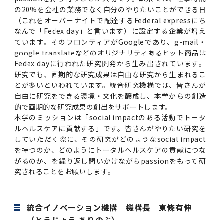
2016年 （PDF：13.5MB）
対象）の募集について
学位の申請
の20%を会社の業務でなく自分のやりたいことができる日
2015年 （PDF：83.3MB）
2019年度
脳統合機能研究センター
図書館
連絡先一覧
国立大学法人ガバナンス・コード報告書
（これをオーバーナイトで配達するFederal expressにち
卒後3年大学評価アンケート
ダイバーシティ・インクルージョン室
2015年 （PDF：2.3MB）
なんで「Fedex day」と言います）に設定する企業が増え
2014年 （PDF：21.4MB）
2018年度
核酸・ペプチド創薬治療研究センター
図書館講習会
役員会議事概要について
ています。そのフロンティアがGoogleであり、g-mail・
卒業時大学評価アンケート
google translateなどのオリジナリティあるヒット商品は
Fedex dayに行われた研究開発から生み出されています。
2013年 （PDF：6.4MB）
2017年度
アクティブラーニング教室・情報検索室
企業活動と医療機関等の透明性ガイドライン
研究でも、画期的な研究成果は自由な研究から生まれるこ
科目評価（旧 科目別アンケート）
とが多いといわれています。統合研究機構では、皆さんが
2016年度
イマキク
自由に研究をできる環境・文化を醸成し、本学からの創造
的で画期的な研究成果の創出をサポートします。
教学IR 業績・活動
本学のミッションは「social impactのある活動でトータ
2015年度
情報システムポータル
ルヘルスケアに貢献する」です。皆さんがやりたい研究を
していただく際に、その研究がどのようなsocial impact
2014年度
お茶の水医学雑誌
を持つのか、どのようにトータルヘルスケアの貢献につな
がるのか、を繰り返し問いかけながらpassionをもって研
究されることをお願いします。
2013年度
2012年度
統合イノベーション機構 機構長 東條有伸
（とうじょう ありのぶ）