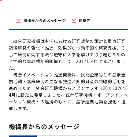
学
援制度
建物沿革
キャンパスマップ
運営組織トップ
広報誌・刊行物
アドミッション・ポリシー
大学院入学案内トップ
聴講生・科目等履修生および大学院研究生募集
令和8年度（2026年度）総合知と癒しの次世代
令和8年度（2026年度）トップレベルAI研究の
ポリシー
歯学部（歯学科･口腔保健学科）
歯科（歯系診療部門）
外部資金
大学基金
教育について
フロントランナー育成プログラム Science
ための共創型エキスパート人材育成プログラム
CS（クリニシャン・サイエンティスト）養成支
授業・カリキュラム
機構長からのメッセージ
組織図
Tokyo Post-SPRING(医歯学系)春募集につい
対象学生（Science Tokyo BOOST（医歯学
援制度トップ
歴代校長及び学長
大学組織一覧
広報誌・刊行物トップ
大学の計画と評価
入試制度
募集要項
聴講生・科目等履修生および大学院研究生募集
入学に関するお問い合わせ窓口
ポリシートップ
医学部（医学科･保健衛生学科）
教養部
外部資金トップ
研究手続き
受験生
在学生
卒業生
て
系）生）の募集について
研究について
トップ
授業・カリキュラムトップ
入学料・授業料・奨学金
統合研究機構は本学における研究戦略の策定と重点研究
企業・研究者・一般の方
令和８年度（2026年度）CS（クリニシャン・
学生歌
学長・役員
大学紹介動画
大学の計画と評価トップ
入試制度トップ
募集要項トップ
四大学連合
学部などについて
WEB出願
医学部（医学科･保健衛生学科）
医学部（医学科･保健衛生学科）トップ
歯学部（歯学科･口腔保健学科）
教養部トップ
大学院医歯学総合研究科
研究費獲得支援
研究手続きトップ
研究活動
領域研究の強化・推進、効果的かつ効率的な研究⽀援、そ
病院をご利用の方
令和7年度（2025年度）「総合知と癒しの次世
令和7年度トップレベルAI研究のための共創型
サイエンティスト）養成支援制度の募集につい
医療について
医学部
四大学連合･複合領域コース
入学料・授業料・奨学金トップ
留学情報
して研究に関する法令遵守に⼤学を挙げて取り組むための
代フロントランナー育成プログラム Science
エキスパート人材育成プログラム対象学生（医
て
全学的な部局横断的組織として、2017年4⽉に発⾜しまし
大学紹介動画トップ
ブランド
副学長
大学概要（冊子）
大学評価の制度について
四大学連合トップ
学部入試の変更点（予告）
学部などについてトップ
医歯学総合研究科
情報公開・個人情報
学生生活などについて
アドミッション・ポリシー
歯学部（歯学科･口腔保健学科）
医学科
歯学部（歯学科･口腔保健学科）トップ
大学院医歯学総合研究科
公開講座・公開シンポジウム・講演会等のお知
大学院医歯学総合研究科トップ
大学院保健衛生学研究科
産学官連携
倫理審査申請システム
研究活動トップ
研究組織
Tokyo SPRING(医歯学系)」対象学生の春募集
歯学系-BOOST生）の募集について
た。
アクセス
学内サイト
EN
東京医科歯科大学の誓い
歯学部
教育要項（学部シラバス）
授業料・入学料・検定料
学生生活サポート
らせ
について
統合イノベーション推進機構は、⺠間企業等との産学連
Call for Applications for the Clinician
大学紹介動画
大学評価の制度についてトップ
理事･監事
統合報告書
1-1．第４期中期目標・中期計画等について【6
四大学連合憲章等
情報公開・個人情報トップ
入試データ
ILA国府台
学生生活などについてトップ
保健衛生学研究科
東京医科歯科大学ＳＤＧｓ推進宣言
イベント
過去の試験問題・入試データ
大学院医歯学総合研究科
保健衛生学科 【看護学専攻】
歯学科
大学院医歯学総合研究科トップ
携活動・臨床研究の更なる推進と知的財産の戦略的活⽤を
大学院保健衛生学研究科
修士課程 医歯理工保健学専攻
大学院保健衛生学研究科トップ
寄附講座・寄附部門一覧
e-Rad 府省共通研究開発管理システム(外部サ
利益相反申告システム(学外利用時VPN必要)
研究情報データベース
研究組織トップ
取り組み・規制
令和６年度（2024年度）TMDUトップレベル
Scientist (CS) Training Support Program
世界大学ランキング
年間】
進めるため、統合研究機構からスピンオフする形で2020年
生体材料工学研究所
授業料・入学料・検定料トップ
履修要項（大学院シラバス）
入学料・授業料免除・徴収猶予について
学生生活サポートトップ
各種支援制度
ILA国府台担当教員一覧
イト)
Call for Applications to Science Tokyo
AI研究のための共創型エキスパート人材育成プ
for Academic Year 2026
4⽉に新たに発⾜しました。統合研究機構・オープンイノベ
(Admission & Tuition
キャンパスライフ編
概説
四大学連合憲章等トップ
Post-SPRING（MD）Program for the 2026
ログラム 対象学生（TMDU-BOOST生）の募
役員会
広報誌
複合領域コース(四大学共通)
情報公開制度
これまでの学部入試変更点
医学部
授業料・入学料・検定料
イベントトップ
FAQ
男性職員の育児休業等取得推進宣言
資料請求
TOEFL-ITP試験結果（スコアレポート）の返
大学院保健衛生学研究科
保健衛生学科 【検査技術学専攻】
口腔保健学科【口腔保健衛生学専攻】
修士課程 医歯理工保健学専攻
大学院保健衛生学研究科トップ
修士課程 医歯理工保健学専攻トップ
修士課程 医歯理工保健学専攻【医療管理政策
研究科長挨拶
ジョイントリサーチ講座・ジョイントリサーチ
臨床研究審査委員会申請システム
機関リポジトリ
若手研究者支援センター（YISC）
取り組み・規制トップ
事務部
ーション機構との連携のもとに、産学連携活動を強化・推
Exemption/Deferment)
1-1．第４期中期目標・中期計画等について【6
Academic Year by Eligible Students
集について
1-2.年度計画・年度評価等について【第1期～
却について
難治疾患研究所
授業料・入学料・検定料
保健衛生学研究科科目等履修生について
アルバイトについて
就職・キャリア支援
学（MMA）コース】
部門一覧
科研費電子申請システム(外部サイト)
進します。
年間】トップ
(*Spring admission)
第3期】
留学制度編
広報誌トップ
１．国立大学法人評価
四大学連合憲章
複合領域コース(四大学共通)トップ
経営協議会
大学案内 【受験生向け】（冊子）
複合領域コース（東京医科歯科大学）
個人情報保護制度
歯学部
奨学金について
オープンキャンパス
医歯学総合研究科博士課程 国際連携専攻（ジ
ダイバーシティ
合格発表
口腔保健学科【口腔保健工学専攻】
修士課程 医歯理工保健学専攻【医療管理政策
博士課程看護先進科学専攻
概要
概要
実験計画書のWeb申請システム(学外利用時
研究テーマ検索
重点研究領域
研究不正の防止
事務部トップ
入学料・授業料免除・徴収猶予について
奨学金について
ョイント・ディグリープログラム：JDP）
大学院入学希望者向け入試説明会
大学院研究生
入学料・授業料免除・徴収猶予について
アパート等の紹介
就職・キャリア支援トップ
学（MMA）コース】
サークル・学園祭
修士課程 医歯理工保健学専攻 グローバルヘル
生体材料工学研究所
研究助成金
VPN必要)
機構長からのメッセージ
(Admission & Tuition
第１期 中期目標・中期計画等について
1-2.年度計画・年度評価等について【第1期～
Call for Applications to Science Tokyo
2．認証評価
(Admission & Tuition
スリーダー養成 (MPH) コース
多職種連携教育編
広報誌「Bloom! 医科歯科大」
２．大学認証評価
「大学院学生の教育研究交流」に関する協定書
複合領域コースについて
教育研究評議会
写真で綴る 東京医科歯科大学
三大学連合（外部サイト）
統合報告書
ダイバーシティトップ
生体材料工学研究所
入学料・授業料の免除・徴収猶予について
医学部医学科サマープログラム
コンプライアンス・ハラスメント
試験問題及び解答例等の公表
博士課程共同災害看護学専攻
分野構成
組織
research map
統合研究機構・統合イノベーション推進機構
研究不正等の公表について
各種お問い合わせ先(事務部)
Exemption/Deferment)トップ