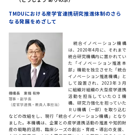
2011年度
TMDUにおける産学官連携研究推進体制のさら
なる発展をめざして
統合イノベーション機構
は、2020年4月に、それまで
統合研究機構内に置かれてい
た「イノベーション推進本
部」機能を独立させた「統合
イノベーション推進機構」と
して設置され、2023年３月
に組織対組織の大型産学連携
機構長 東條 有伸
活動を担当していたＯＩ機
理事・副学長
構、研究力強化を担っていた
（産官学連携・教員人事担当）
ＲＵ機構（一部）を取り込む
などの改組をし、現行「統合イノベーション機構」となり
ました。本機構は、企業との産学連携活動の推進や知的財
産の戦略的活用、臨床シーズの創出・育成・導出の支援、