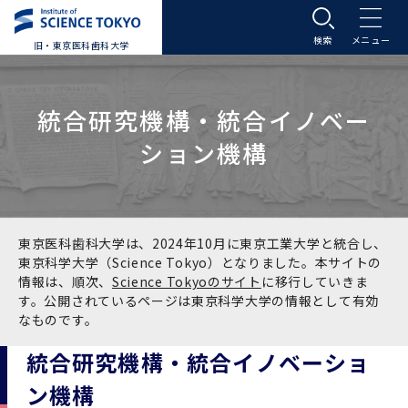
旧・東京医科歯科大学
大学案内
統合研究機構・統合イノベー
大学案内トップ
入学案内
ション機構
学長メッセージ
入学案内トップ
学生生活
基本理念・沿革
大学案内
学生生活トップ
教育研究組織等
東京医科歯科大学は、2024年10月に東京工業大学と統合し、
東京科学大学（Science Tokyo）となりました。本サイトの
情報は、順次、
Science Tokyoのサイト
に移行していきま
基本理念・沿革トップ
東京医科歯科大学の特色
学部受験生向け「大学案内」（冊子）
Science Tokyo SPRING (医歯学系)
教育研究組織等トップ
大学病院
す。公開されているページは東京科学大学の情報として有効
なものです。
理念
東京医科歯科大学の特色トップ
アクセス
学部入学案内
Science Tokyo SPRING (医歯学系) トップ
Science Tokyo BOOST (医歯学系)
教育理念
大学病院トップ
研究・連携
統合研究機構・統合イノベーショ
ン機構
沿革
学問と教育の聖地 湯島に建つ東京医科歯科大
アクセストップ
運営組織
学部入学案内トップ
大学院入学案内
今後の博士学生向け支援制度について
Science Tokyo BOOST (医歯学系)トップ
CS（クリニシャン・サイエンティスト）養成支
教育理念トップ
医学部（医学科･保健衛生学科）
医科（医系診療部門）
研究・連携トップ
国際交流