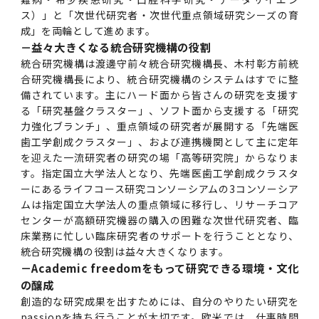
女性の活躍推進に向けた取り組み
（旧TMDU卓越大学院生制度）対象学生（秋入
2023年（49.5MB）
セミナー・特別講義トップ
設置計画履行状況報告書
歯学部在学生
学生相談支援室
就職支援ガイド
ス）」と「次世代研究者・次世代重点領域研究シーズの育
統合イノベーション機構
統合国際機構
学対象）の募集について
成」を両輪として進めます。
令和６年度（２０２４年度）東京医科歯科大学
大学統合時の教育・学生生活について（受験生
研究大学強化促進事業に関する情報・評価
動物実験等に関する情報
2023年（PDF：4.5MB）
次世代認定マーク「くるみん」を取得しました
－益々大きくなる統合研究機構の役割
「研究者早期育成コース」採用決定通知書授与
2022年（38.1 MB）
2026年度
向け）
大学院在学生
障害を理由とする差別の解消の推進に関する対
外国人留学生の就職情報について
統合イノベーション機構トップ
若手研究者支援センター（統合研究機構）
統合情報機構（図書館部門・ITセキュリティ部
（基準適合一般事業主認定）
統合研究機構は渡邊守前々統合研究機構長、木村彰方前統
Call for Applications to TMDU-SPRING
式を行いました。
Regarding education and student life after
応要領
門）
企業等からの資金提供状況の公表
2022年（PDF：53.8 MB）
合研究機構長により、統合研究機構のシステムはすでに整
Program (formerly the TMDU WISE
the integration（For prospective
2021年（PDF：71.9 MB）
2025年度
備されています。主にハード面から皆さんの研究を支援す
附属学校在学生
就職活動体験談について
医療ビッグデータによるトータル・ヘルスケア
研究基盤クラスター（統合研究機構）
Program) for the 2024 Academic Year
students）
令和５年度（２０２３年度）東京医科歯科大学
る「研究基盤クラスター」、ソフト面から支援する「研究
バリアフリーマップ
イノベーション創出の基盤構築プロジェクト
統合情報機構（図書館部門・ITセキュリティ部
学生支援・保健管理機構
女性活躍推進法による一般事業主行動計画
2021年（PDF：4.5 MB）
「研究者早期育成コース及び研究者養成コー
力強化ブランチ」、重点領域の研究者が展開する「先端医
2020年 （PDF：67.8MB）
2023年度
門）トップ
OB・OG情報について
研究基盤クラスター（統合研究機構）トップ
先端医歯工学創成クラスター（統合研究機構）
令和6年度（2024年度）東京医科歯科大学
ス」採用決定通知書授与式を行いました。
大学統合時の教育・学生生活について（在学生
歯工学創成クラスター」、および連携機関として主に定年
困りごと対策貸出グッズ
オープンイノベーションセンター
学生支援・保健管理機構トップ
環境安全管理室
を迎えた一流研究者の研究の場「高等研究院」からなりま
「TMDU-SPRING」対象学生の募集について
次世代育成支援対策推進法による一般事業主行
向け）
2020年 （PDF：4.6MB）
2019年 （PDF：71.7MB）
2024年度
ITヘルプデスク（学内専用サイト）
す。指定国立大学法人となり、先端医歯工学創成クラスタ
（※春入学対象）について
動計画
Regarding education and student life after
内定取り消しについて
リサーチコアセンター
先端医歯工学創成クラスター（統合研究機構）
統合研究機構から他部局へ異動したセンター
令和４年度（２０２２年度）東京医科歯科大学
ーにあるライフコース研究コンソーシアムの3コンソーシア
the integration (For current students)
ヘルスサイエンスR&Dセンター
トップ
保健管理センター
環境安全管理室トップ
広報部
「研究者早期育成コース及び研究者養成コー
2019年 （PDF：5.2MB）
ムは指定国立大学法人の重点領域に移行し、リサーチコア
2018年 （PDF：83.3MB）
2022年度
ITセキュリティ部門（学内専用サイト）
Call for Application to TMDU WISE
ス」採用決定通知書授与式を行いました。
女性の活躍推進に向けた取り組み
進路届の提出について
実験動物センター
統合研究機構から他部局へ異動したセンタート
センターが高額研究機器の購入の困難な次世代研究者、臨
Programs (II) for the 2023 Academic Year
教学IR関連公開情報
再生医療研究センター
ップ
湯島学生支援センター
環境報告書
床業務に忙しい臨床研究者のサポートを行うこととなり、
2018年 （PDF：18.7MB）
by Eligible Students (*Autumn admission)
統合研究機構の役割は益々大きくなります。
2017年 （PDF：75.1MB）
2021年度
図書館部門
令和３年度（２０２１年度）東京医科歯科大学
目標とする教員の適正な年齢構成
その他 就職関連情報（推薦書等）
生命倫理研究センター
－Academic freedomをもって研究できる環境・文化
「卓越大学院生制度（Ⅰ）」採用決定通知書授
教学IR関連公開情報トップ
再生医療研究センター（微生物安全性グルー
低侵襲医療センター（旧：低侵襲医歯学研究セ
湯島学生支援センタートップ
2017年 （PDF：7.2MB）
の醸成
令和５年度（２０２３年度）東京医科歯科大学
与式を行いました。
2016年 （PDF：73.0MB）
2020年度
プ）
ンター）
図書館部門トップ
デジタル変革推進事務室
キャンパスマスタープラン2016
疾患バイオリソースセンター
創造的な研究成果を出すためには、自分のやりたい研究を
「卓越大学院生制度（Ⅱ）」対象学生（秋入学
卒業生進路アンケート
学生相談支援室
passionを持ち行うことが大切です。欧米では、仕事時間