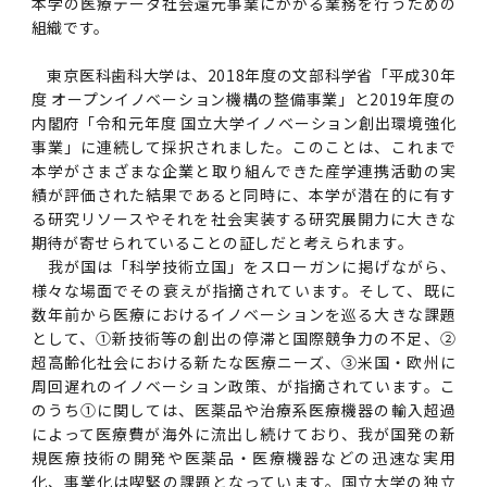
本学の医療データ社会還元事業にかかる業務を行うための
組織です。
東京医科歯科大学は、2018年度の文部科学省「平成30年
度 オープンイノベーション機構の整備事業」と2019年度の
内閣府「令和元年度 国立大学イノベーション創出環境強化
事業」に連続して採択されました。このことは、これまで
本学がさまざまな企業と取り組んできた産学連携活動の実
績が評価された結果であると同時に、本学が潜在的に有す
る研究リソースやそれを社会実装する研究展開力に大きな
期待が寄せられていることの証しだと考えられます。
我が国は「科学技術立国」をスローガンに掲げながら、
様々な場面でその衰えが指摘されています。そして、既に
数年前から医療におけるイノベーションを巡る大きな課題
として、①新技術等の創出の停滞と国際競争力の不足、②
超高齢化社会における新たな医療ニーズ、③米国・欧州に
周回遅れのイノベーション政策、が指摘されています。こ
のうち①に関しては、医薬品や治療系医療機器の輸入超過
によって医療費が海外に流出し続けており、我が国発の新
規医療技術の開発や医薬品・医療機器などの迅速な実用
化、事業化は喫緊の課題となっています。国立大学の独立