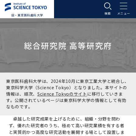
旧・東京医科歯科大学
大学案内
総合研究院 高等研究府
大学案内トップ
入学案内
学長メッセージ
入学案内トップ
学生生活
基本理念・沿革
大学案内
学生生活トップ
教育研究組織等
東京医科歯科大学は、2024年10月に東京工業大学と統合し、
東京科学大学（Science Tokyo）となりました。本サイトの
情報は、順次、
Science Tokyoのサイト
に移行していきま
基本理念・沿革トップ
東京医科歯科大学の特色
学部受験生向け「大学案内」（冊子）
Science Tokyo SPRING (医歯学系)
教育研究組織等トップ
大学病院
す。公開されているページは東京科学大学の情報として有効
なものです。
理念
東京医科歯科大学の特色トップ
アクセス
学部入学案内
Science Tokyo SPRING (医歯学系) トップ
Science Tokyo BOOST (医歯学系)
教育理念
大学病院トップ
研究・連携
卓越した研究成果を上げるために、組織・分野を問わ
ず、優れた研究者のうち、極めて高い研究業績を有する者
沿革
学問と教育の聖地 湯島に建つ東京医科歯科大
アクセストップ
運営組織
学部入学案内トップ
大学院入学案内
今後の博士学生向け支援制度について
Science Tokyo BOOST (医歯学系)トップ
CS（クリニシャン・サイエンティスト）養成支
教育理念トップ
医学部（医学科･保健衛生学科）
医科（医系診療部門）
研究・連携トップ
国際交流
と実質的かつ高度な研究活動を展開する場として設置しま