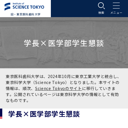
旧・東京医科歯科大学
大学案内
学長×医学部学生懇談
大学案内トップ
入学案内
学長メッセージ
入学案内トップ
学生生活
基本理念・沿革
大学案内
学生生活トップ
教育研究組織等
東京医科歯科大学は、2024年10月に東京工業大学と統合し、
東京科学大学（Science Tokyo）となりました。本サイトの
情報は、順次、
Science Tokyoのサイト
に移行していきま
基本理念・沿革トップ
東京医科歯科大学の特色
学部受験生向け「大学案内」（冊子）
Science Tokyo SPRING (医歯学系)
教育研究組織等トップ
大学病院
す。公開されているページは東京科学大学の情報として有効
なものです。
理念
東京医科歯科大学の特色トップ
アクセス
学部入学案内
Science Tokyo SPRING (医歯学系) トップ
Science Tokyo BOOST (医歯学系)
教育理念
大学病院トップ
研究・連携
学長×医学部学生懇談
沿革
学問と教育の聖地 湯島に建つ東京医科歯科大
アクセストップ
運営組織
学部入学案内トップ
大学院入学案内
今後の博士学生向け支援制度について
Science Tokyo BOOST (医歯学系)トップ
CS（クリニシャン・サイエンティスト）養成支
教育理念トップ
医学部（医学科･保健衛生学科）
医科（医系診療部門）
研究・連携トップ
国際交流