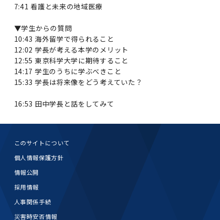
第3期】トップ
SPRING（MD）Program for the 2025
Exemption/Deferment)
奨学金についてトップ
日本学生支援機構
学費・入学金・奨学金について
大学院保健衛生学研究科
7:41 看護と未来の地域医療
学生保険制度について
企業・官公庁・医療機関の皆様へ
サークル・学園祭トップ
博士課程 医歯学専攻
施設利用
難治疾患研究所
AMED研究費の年間公募スケジュール(学内専
倫理審査手続きについて
Academic Year by Eligible Students
第２期 中期目標・中期計画等について
3．自己点検・評価
博士課程 医歯学専攻
用)
学長×医学部学生懇談
英語版広報誌「TMDU ANNUAL NEWS」
写真で綴る 東京医科歯科大学トップ
３．自己点検・評価
「大学院学生の教育研究交流」に関する実施細
各複合領域コースの概要
学長選考・監察会議
クラウドファンディング実施プロジェクト一覧
医療管理政策学（MMA）コース（東京医科歯科
法定公開情報
東京医科歯科大学ダイバーシティ＆インクルー
コンプライアンス・ハラスメントトップ
難治疾患研究所
アルバイトについて
歯学部サマープログラム
医歯学総合研究科修士課程履修要項（シラバ
教育研究分野組織、指導教員研究内容
(*Autumn admission)
プレスリリース
オープンイノベーションセンター
剽窃チェックツール(学内専用)
【2026年4月入学者】入学料免除・徴収猶予申
▼学生からの質問
（第１期中期目標期間中）年度計画、年度評価
奨学金について
日本学生支援機構
目
大学）
ジョン推進宣言等
学費・入学金・奨学金についてトップ
大学院医歯学総合研究科生体検査科学講座
国民年金について
在学生向け
お茶の水祭
施設利用トップ
博士課程 生命理工医療科学専攻
ス）
ボランティア
高等研究院
各種実験手続き例(学内専用)
請について（Admission Fee
10:43 海外留学で得られること
等について
第３期中期目標・中期計画等について
4．指定国立大学法人構想に関する進捗状況に
博士課程 医歯学専攻トップ
博士課程 国際連携専攻（ジョイント・ディグリ
GAPファンド等の公募
Exemption&Admission Fee Deferment）
学長×歯学部学生懇談
学内向け広報誌「TMDUニュース」
第1回『学びの地』
編入学制度について（複数学士号）
12:02 学長が考える本学のメリット
統計データ
ハラスメントへの対応について
国際交流サイト
学生寮について
オンライン個別進学相談
教育研究分野組織、指導教員研究内容トップ
履修要項（大学院シラバス）保健衛生学研究科
令和７年度（２０２５年度）総合知と癒しの次
青い鳥広場(学内専用)
各種センター
安全保障輸出管理(学内専用)
ついて
財団法人・地方公共団体等奨学金
ー・プログラム：JDP）
12:55 東京科学大学に期待すること
「複合領域コース｣｢編入学｣及び｢複数学士号｣
東京医科歯科大学ダイバーシティ＆インクルー
ダイバーシティ・インクルージョン室
奨学金について
研究テーマ検索システム
在学生向けトップ
学生相談窓口
新型コロナウイルス感染症に伴うお知らせ
保健管理センター
情報システム
大学病院
世代フロントランナー育成プログラム（医歯学
研究に必要な講習会等
（第２期中期目標期間中）年度計画・年度評価
14:17 学生のうちに学ぶべきこと
に関する協定書
ジョン推進宣言等トップ
概要
系）「Science Tokyo SPRING (医歯学系)」
「修学支援に対する相談窓口」を設置しまし
東京医科歯科大学の歴史
医歯大ひろば
第2回『教育 講義・実習の軌跡』
土地・建物及び所在地／関係施設位置図
公益通報について
研究情報サイト
アパート等の紹介
地域特別枠推薦選抜説明会
看護先進科学専攻
５大学災害看護コンソーシアム履修の手引き
等について
高等研究院
利益相反
15:33 学長は将来像をどう考えていた？
関連リンク先
2025年度国立大学臨床検査学系博士後期課程
博士課程 生命理工医療科学専攻
（旧TMDU卓越大学院生制度）対象学生（秋入
た。
わくわく保育園（学内保育施設）
入学料・授業料の免除・徴収猶予について
お問い合わせ
学校推薦・求人情報について
ピアサポーター
卒業後の進路及び卒業者数
学生・女性支援センター
台風等の自然災害や交通機関運休による休講措
大学病院トップ
スポーツサイエンス機構
ES細胞/iPS細胞を使用する実験(学内専用)
優秀賞募集について
学対象）の募集について
「複合領域コース」の履修者に係る「編入学」
東京医科歯科大学ダイバーシティ＆インクルー
分野構成
置（湯島地区）Class Cancellation Measures
16:53 田中学長と話をしてみて
第3回『知と癒しの匠の創造者たち』
東京医科歯科大学規則集
研究テーマ検索システム
学生保険制度について
入試説明会
統合教育機構学務企画課
（第３期中期目標期間中）年度計画・年度評価
臨床研究法における臨床研究の利益相反管理に
及び「複数学士号」に関する実施細目
ジョン推進宣言／基本方針／アクション・プラ
博士課程 生命理工医療科学専攻トップ
due to Natural Disasters, such as
履修要項（大学院シラバス）
高等教育の修学支援制度
障がいのある学生のサポートについて
学内就職支援イベント
証明書関係
わくわく保育園
医科（医系診療部門）
M&Dデータ科学センター
等について
各種委員会関係(学内専用)
ついて
ン
Typhoons, and Transportation
Call for Applications to Science Tokyo
医歯学総合研究科博士課程医歯学系専攻履修要
その他の情報公開
卒業後の進路データ
キャンパス見学 ※現在は受け付けておりませ
設置計画履行状況報告書
Cancellation (for the Yushima area)
SPRING（MD）Program for the 2024
項（シラバス）
概要
年報
このサイトについて
ん
証明書関係トップ
学外就職支援イベント
障がいのある学生サポート
フィットネスルーム・売店
歯科（歯系診療部門）
統合教育機構
特定認定再生医療等委員会
特定認定再生医療等委員会
Academic Year by Eligible Students
女性活躍推進法による一般事業主行動計画
個人情報保護方針
研究不正の防止
サークル紹介
(*Autumn admission)
年報
新入学の大学院生へ To New Graduate
分野構成
年報トップ
統合教育機構学務企画課
情報公開
ILA国府台 公開講座等のお知らせ
教養部在学生
障がいのある学生サポートトップ
インターンシップ
文部科学省からのお知らせ
国立美術館キャンパスメンバーズ
統合教育機構トップ
統合研究機構・統合イノベーション機構
ヒトES細胞倫理審査委員会
Students
次世代育成支援対策推進法による一般事業主行
採用情報
会計監査人候補者の決定について
大学祭
令和６年度（２０２４年度）総合知と癒しの次
年報トップ
動計画
医歯学総合研究科博士課程生命理工学系専攻履
2024年（25.7MB）
セミナー・特別講義
キャンパス紹介
医学部在学生
修学上の支援について
就職支援サイトリンク集
人事関係手続
世代フロントランナー育成プログラム（医歯学
令和７年度（２０２５年度）新入生向けPC購
医学・歯学分野における数理・データサイエン
統合研究機構・統合イノベーション機構トップ
オープンイノベーションセンター
利益相反に関する説明会資料(ダウンロード)(学
修要項（シラバス）
系）「Science Tokyo SPRING (医歯学系)」
入推奨仕様書
ス・AI教育開発事業
内専用)
災害時安否情報
教育等の情報
留学について
2024年（PDF：5.4MB）