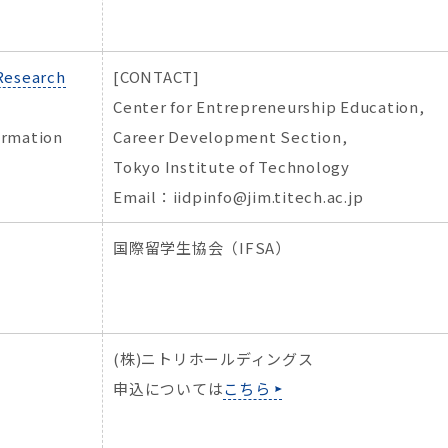
Research
[CONTACT]
Center for Entrepreneurship Education,
ormation
Career Development Section,
Tokyo Institute of Technology
Email：iidpinfo@jim.titech.ac.jp
国際留学生協会（IFSA）
(株)ニトリホールディングス
申込については
こちら