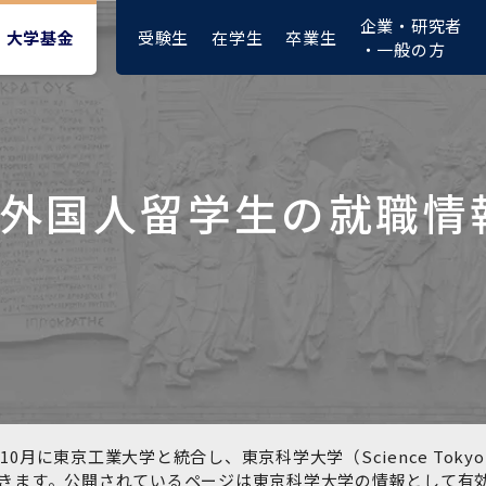
企業・研究者
受験生
在学生
卒業生
大学基金
・一般の方
外国人留学生の就職情
大学紹介動画
大学評価の制度について
四大学連合憲章等
東京医科歯科大学ダイバー
募集要項
授業料・入学料・検定料
ポリシー
修士課程 医歯理工保健学専
統合イノベーション機構
シティ＆インクルージョン
攻
推進宣言等
1-1．第４期中期目標・中期
複合領域コース(四大学共
入試制度
入学料・授業料免除・徴収
医学部（医学科･保健衛生学
湯島学生支援センター
計画等について【6年間】
通)
猶予について(Admission &
在学生向け
科）
Tuition
学部などについて
Exemption/Deferment)
1-2.年度計画・年度評価等
歯学部（歯学科･口腔保健学
研究基盤クラスター（統合
について【第1期～第3期】
科）
研究機構）
図書館部門
広報誌
学生生活などについて
教育研究分野組織、指導教
奨学金について
員研究内容
大学院医歯学総合研究科
先端医歯工学創成クラスタ
10月に東京工業大学と統合し、東京科学大学（Science To
イベント
ー（統合研究機構）
きます。公開されているページは東京科学大学の情報として有