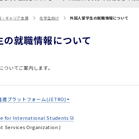
大学院保健衛生学研究科
博士課程 医歯学専攻
統合研究機構から他部局へ
写真で綴る 東京医科歯科大
職・キャリア支援
在学生向け
外国人留学生の就職情報について
異動したセンター
学
証明書関係
生の就職情報について
障がいのある学生サポート
教学IR関連公開情報
学費・入学金・奨学金につ
博士課程 生命理工医療科学
いて
専攻
についてご案内します。
年報
進プラットフォーム(JETRO)
年報
e for International Students
t Services Organization )