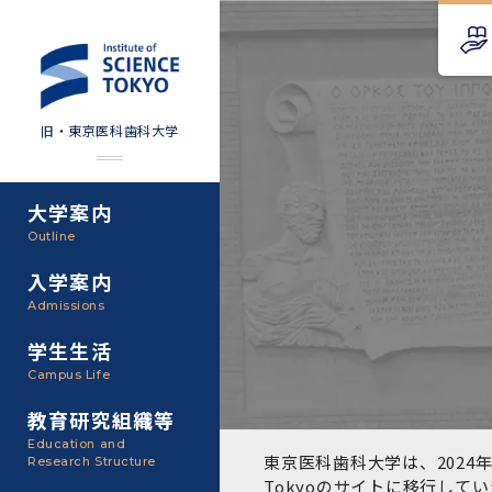
旧・東京医科歯科大学
大学案内
Science Tokyo SPRING
教育理念
外部資金
Outline
(医歯学系)
入学案内
基本理念・沿革
研究手続き
Science Tokyo BOOST (医
Admissions
歯学系)
東京医科歯科大学の特色
研究活動
学生生活
学部入学案内
Campus Life
CS（クリニシャン・サイエ
アクセス
研究組織
ンティスト）養成支援制度
教育研究組織等
大学院入学案内
Education and
教養部
東京医科歯科大学は、2024年
Research Structure
運営組織
取り組み・規制
授業・カリキュラム
Tokyoのサイト
に移行してい