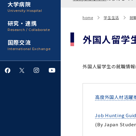
聴講生・科目等履修生およ
大学病院
び大学院研究生募集
大学院医歯学総合研究科
広報誌・刊行物
事務部
University Hospital
入学料・授業料・奨学金
home
学生生活
就
研究・連携
大学院保健衛生学研究科
大学の計画と評価
Research / Collaborate
外国人留学
国際交流
四大学連合
学生生活サポート
International Exchange
情報公開・個人情報
外国人留学生の就職情報
就職・キャリア支援
高度外国人材活躍推
サークル・学園祭
Job Hunting Guid
施設利用
(By Japan Studen
ダイバーシティ