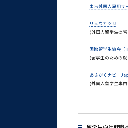
大学病院
東京外国人雇用サービスセン
コンプライアンス・ハラス
メント
リュウカツ
(外国人留学生の
国際留学生協会（I
統合教育機構
(留学生のための就
統合研究機構・統合イノベ
あさがくナビ Japa
ーション機構
(外国人留学生専門
留学生向け就職