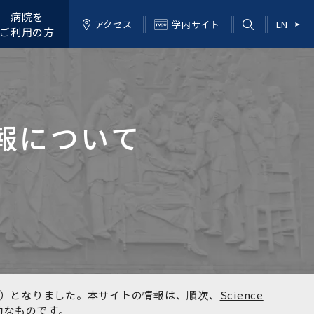
病院を
アクセス
学内サイト
EN
ご利用の方
報について
kyo）となりました。本サイトの情報は、順次、
Science
効なものです。