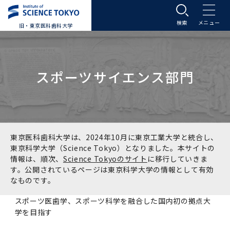
旧・東京医科歯科大学
大学案内
スポーツサイエンス部門
大学案内トップ
入学案内
学長メッセージ
入学案内トップ
学生生活
基本理念・沿革
大学案内
学生生活トップ
教育研究組織等
東京医科歯科大学は、2024年10月に東京工業大学と統合し、
東京科学大学（Science Tokyo）となりました。本サイトの
情報は、順次、
Science Tokyoのサイト
に移行していきま
基本理念・沿革トップ
東京医科歯科大学の特色
学部受験生向け「大学案内」（冊子）
Science Tokyo SPRING (医歯学系)
教育研究組織等トップ
大学病院
す。公開されているページは東京科学大学の情報として有効
なものです。
理念
東京医科歯科大学の特色トップ
アクセス
学部入学案内
Science Tokyo SPRING (医歯学系) トップ
Science Tokyo BOOST (医歯学系)
教育理念
大学病院トップ
研究・連携
スポーツ医歯学、スポーツ科学を融合した国内初の拠点大
学を目指す
沿革
学問と教育の聖地 湯島に建つ東京医科歯科大
アクセストップ
運営組織
学部入学案内トップ
大学院入学案内
今後の博士学生向け支援制度について
Science Tokyo BOOST (医歯学系)トップ
CS（クリニシャン・サイエンティスト）養成支
教育理念トップ
医学部（医学科･保健衛生学科）
医科（医系診療部門）
研究・連携トップ
国際交流