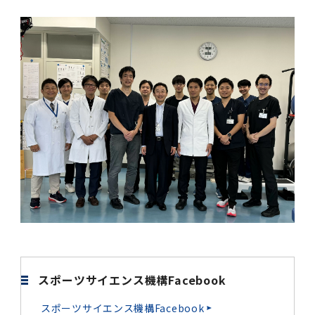
学
援制度
建物沿革
キャンパスマップ
運営組織トップ
広報誌・刊行物
アドミッション・ポリシー
大学院入学案内トップ
聴講生・科目等履修生および大学院研究生募集
令和8年度（2026年度）総合知と癒しの次世代
令和8年度（2026年度）トップレベルAI研究の
ポリシー
歯学部（歯学科･口腔保健学科）
歯科（歯系診療部門）
外部資金
大学基金
教育について
フロントランナー育成プログラム Science
ための共創型エキスパート人材育成プログラム
CS（クリニシャン・サイエンティスト）養成支
授業・カリキュラム
Tokyo Post-SPRING(医歯学系)春募集につい
対象学生（Science Tokyo BOOST（医歯学
援制度トップ
歴代校長及び学長
大学組織一覧
広報誌・刊行物トップ
大学の計画と評価
入試制度
募集要項
聴講生・科目等履修生および大学院研究生募集
入学に関するお問い合わせ窓口
ポリシートップ
医学部（医学科･保健衛生学科）
教養部
外部資金トップ
研究手続き
受験生
在学生
卒業生
て
系）生）の募集について
研究について
トップ
授業・カリキュラムトップ
入学料・授業料・奨学金
企業・研究者・一般の方
令和８年度（2026年度）CS（クリニシャン・
学生歌
学長・役員
大学紹介動画
大学の計画と評価トップ
入試制度トップ
募集要項トップ
四大学連合
学部などについて
WEB出願
医学部（医学科･保健衛生学科）
医学部（医学科･保健衛生学科）トップ
歯学部（歯学科･口腔保健学科）
教養部トップ
大学院医歯学総合研究科
研究費獲得支援
研究手続きトップ
研究活動
病院をご利用の方
令和7年度（2025年度）「総合知と癒しの次世
令和7年度トップレベルAI研究のための共創型
サイエンティスト）養成支援制度の募集につい
医療について
医学部
四大学連合･複合領域コース
入学料・授業料・奨学金トップ
留学情報
代フロントランナー育成プログラム Science
エキスパート人材育成プログラム対象学生（医
て
大学紹介動画トップ
ブランド
副学長
大学概要（冊子）
大学評価の制度について
四大学連合トップ
学部入試の変更点（予告）
学部などについてトップ
医歯学総合研究科
情報公開・個人情報
学生生活などについて
アドミッション・ポリシー
歯学部（歯学科･口腔保健学科）
医学科
歯学部（歯学科･口腔保健学科）トップ
大学院医歯学総合研究科
公開講座・公開シンポジウム・講演会等のお知
大学院医歯学総合研究科トップ
大学院保健衛生学研究科
産学官連携
倫理審査申請システム
研究活動トップ
研究組織
Tokyo SPRING(医歯学系)」対象学生の春募集
歯学系-BOOST生）の募集について
アクセス
学内サイト
EN
東京医科歯科大学の誓い
歯学部
教育要項（学部シラバス）
授業料・入学料・検定料
学生生活サポート
らせ
について
Call for Applications for the Clinician
大学紹介動画
大学評価の制度についてトップ
理事･監事
統合報告書
1-1．第４期中期目標・中期計画等について【6
四大学連合憲章等
情報公開・個人情報トップ
入試データ
ILA国府台
学生生活などについてトップ
保健衛生学研究科
東京医科歯科大学ＳＤＧｓ推進宣言
イベント
過去の試験問題・入試データ
大学院医歯学総合研究科
保健衛生学科 【看護学専攻】
歯学科
大学院医歯学総合研究科トップ
大学院保健衛生学研究科
修士課程 医歯理工保健学専攻
大学院保健衛生学研究科トップ
寄附講座・寄附部門一覧
e-Rad 府省共通研究開発管理システム(外部サ
利益相反申告システム(学外利用時VPN必要)
研究情報データベース
研究組織トップ
取り組み・規制
令和６年度（2024年度）TMDUトップレベル
Scientist (CS) Training Support Program
世界大学ランキング
年間】
生体材料工学研究所
授業料・入学料・検定料トップ
履修要項（大学院シラバス）
入学料・授業料免除・徴収猶予について
学生生活サポートトップ
各種支援制度
ILA国府台担当教員一覧
イト)
Call for Applications to Science Tokyo
AI研究のための共創型エキスパート人材育成プ
for Academic Year 2026
(Admission & Tuition
キャンパスライフ編
概説
四大学連合憲章等トップ
Post-SPRING（MD）Program for the 2026
ログラム 対象学生（TMDU-BOOST生）の募
役員会
広報誌
複合領域コース(四大学共通)
情報公開制度
これまでの学部入試変更点
医学部
授業料・入学料・検定料
イベントトップ
FAQ
男性職員の育児休業等取得推進宣言
資料請求
TOEFL-ITP試験結果（スコアレポート）の返
大学院保健衛生学研究科
保健衛生学科 【検査技術学専攻】
口腔保健学科【口腔保健衛生学専攻】
修士課程 医歯理工保健学専攻
大学院保健衛生学研究科トップ
修士課程 医歯理工保健学専攻トップ
修士課程 医歯理工保健学専攻【医療管理政策
研究科長挨拶
ジョイントリサーチ講座・ジョイントリサーチ
臨床研究審査委員会申請システム
機関リポジトリ
若手研究者支援センター（YISC）
取り組み・規制トップ
事務部
Exemption/Deferment)
1-1．第４期中期目標・中期計画等について【6
Academic Year by Eligible Students
集について
1-2.年度計画・年度評価等について【第1期～
却について
難治疾患研究所
授業料・入学料・検定料
保健衛生学研究科科目等履修生について
アルバイトについて
就職・キャリア支援
学（MMA）コース】
部門一覧
科研費電子申請システム(外部サイト)
年間】トップ
(*Spring admission)
第3期】
留学制度編
広報誌トップ
１．国立大学法人評価
四大学連合憲章
複合領域コース(四大学共通)トップ
経営協議会
大学案内 【受験生向け】（冊子）
複合領域コース（東京医科歯科大学）
個人情報保護制度
歯学部
奨学金について
オープンキャンパス
医歯学総合研究科博士課程 国際連携専攻（ジ
ダイバーシティ
合格発表
口腔保健学科【口腔保健工学専攻】
修士課程 医歯理工保健学専攻【医療管理政策
博士課程看護先進科学専攻
概要
概要
実験計画書のWeb申請システム(学外利用時
研究テーマ検索
重点研究領域
研究不正の防止
事務部トップ
入学料・授業料免除・徴収猶予について
奨学金について
スポーツサイエンス機構Facebook
ョイント・ディグリープログラム：JDP）
大学院入学希望者向け入試説明会
大学院研究生
入学料・授業料免除・徴収猶予について
アパート等の紹介
就職・キャリア支援トップ
学（MMA）コース】
サークル・学園祭
修士課程 医歯理工保健学専攻 グローバルヘル
生体材料工学研究所
研究助成金
VPN必要)
(Admission & Tuition
第１期 中期目標・中期計画等について
1-2.年度計画・年度評価等について【第1期～
Call for Applications to Science Tokyo
2．認証評価
(Admission & Tuition
スリーダー養成 (MPH) コース
多職種連携教育編
広報誌「Bloom! 医科歯科大」
２．大学認証評価
「大学院学生の教育研究交流」に関する協定書
複合領域コースについて
教育研究評議会
写真で綴る 東京医科歯科大学
三大学連合（外部サイト）
統合報告書
ダイバーシティトップ
生体材料工学研究所
入学料・授業料の免除・徴収猶予について
医学部医学科サマープログラム
コンプライアンス・ハラスメント
試験問題及び解答例等の公表
博士課程共同災害看護学専攻
分野構成
組織
スポーツサイエンス機構Facebook
research map
統合研究機構・統合イノベーション推進機構
研究不正等の公表について
各種お問い合わせ先(事務部)
Exemption/Deferment)トップ