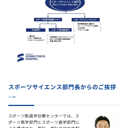
女性の活躍推進に向けた取り組み
（旧TMDU卓越大学院生制度）対象学生（秋入
2023年（49.5MB）
セミナー・特別講義トップ
設置計画履行状況報告書
歯学部在学生
学生相談支援室
就職支援ガイド
統合イノベーション機構
統合国際機構
学対象）の募集について
令和６年度（２０２４年度）東京医科歯科大学
大学統合時の教育・学生生活について（受験生
研究大学強化促進事業に関する情報・評価
動物実験等に関する情報
2023年（PDF：4.5MB）
次世代認定マーク「くるみん」を取得しました
「研究者早期育成コース」採用決定通知書授与
2022年（38.1 MB）
2026年度
向け）
大学院在学生
障害を理由とする差別の解消の推進に関する対
外国人留学生の就職情報について
統合イノベーション機構トップ
若手研究者支援センター（統合研究機構）
統合情報機構（図書館部門・ITセキュリティ部
（基準適合一般事業主認定）
Call for Applications to TMDU-SPRING
式を行いました。
Regarding education and student life after
応要領
門）
企業等からの資金提供状況の公表
2022年（PDF：53.8 MB）
Program (formerly the TMDU WISE
the integration（For prospective
2021年（PDF：71.9 MB）
2025年度
附属学校在学生
就職活動体験談について
医療ビッグデータによるトータル・ヘルスケア
研究基盤クラスター（統合研究機構）
Program) for the 2024 Academic Year
students）
令和５年度（２０２３年度）東京医科歯科大学
バリアフリーマップ
イノベーション創出の基盤構築プロジェクト
統合情報機構（図書館部門・ITセキュリティ部
学生支援・保健管理機構
女性活躍推進法による一般事業主行動計画
2021年（PDF：4.5 MB）
「研究者早期育成コース及び研究者養成コー
2020年 （PDF：67.8MB）
2023年度
門）トップ
OB・OG情報について
研究基盤クラスター（統合研究機構）トップ
先端医歯工学創成クラスター（統合研究機構）
令和6年度（2024年度）東京医科歯科大学
ス」採用決定通知書授与式を行いました。
大学統合時の教育・学生生活について（在学生
困りごと対策貸出グッズ
オープンイノベーションセンター
学生支援・保健管理機構トップ
環境安全管理室
「TMDU-SPRING」対象学生の募集について
次世代育成支援対策推進法による一般事業主行
向け）
2020年 （PDF：4.6MB）
2019年 （PDF：71.7MB）
2024年度
ITヘルプデスク（学内専用サイト）
（※春入学対象）について
動計画
Regarding education and student life after
内定取り消しについて
リサーチコアセンター
先端医歯工学創成クラスター（統合研究機構）
統合研究機構から他部局へ異動したセンター
令和４年度（２０２２年度）東京医科歯科大学
the integration (For current students)
ヘルスサイエンスR&Dセンター
トップ
保健管理センター
環境安全管理室トップ
広報部
「研究者早期育成コース及び研究者養成コー
2019年 （PDF：5.2MB）
2018年 （PDF：83.3MB）
2022年度
ITセキュリティ部門（学内専用サイト）
スポーツサイエンス部門長からのご挨拶
Call for Application to TMDU WISE
ス」採用決定通知書授与式を行いました。
女性の活躍推進に向けた取り組み
進路届の提出について
実験動物センター
統合研究機構から他部局へ異動したセンタート
Programs (II) for the 2023 Academic Year
教学IR関連公開情報
再生医療研究センター
ップ
湯島学生支援センター
環境報告書
2018年 （PDF：18.7MB）
by Eligible Students (*Autumn admission)
2017年 （PDF：75.1MB）
2021年度
図書館部門
令和３年度（２０２１年度）東京医科歯科大学
目標とする教員の適正な年齢構成
その他 就職関連情報（推薦書等）
生命倫理研究センター
「卓越大学院生制度（Ⅰ）」採用決定通知書授
教学IR関連公開情報トップ
再生医療研究センター（微生物安全性グルー
低侵襲医療センター（旧：低侵襲医歯学研究セ
湯島学生支援センタートップ
2017年 （PDF：7.2MB）
スポーツ医歯学診療センターでは、ス
令和５年度（２０２３年度）東京医科歯科大学
与式を行いました。
2016年 （PDF：73.0MB）
2020年度
プ）
ンター）
図書館部門トップ
デジタル変革推進事務室
キャンパスマスタープラン2016
疾患バイオリソースセンター
ポーツ医学部門とスポーツ歯学部門に
「卓越大学院生制度（Ⅱ）」対象学生（秋入学
卒業生進路アンケート
学生相談支援室