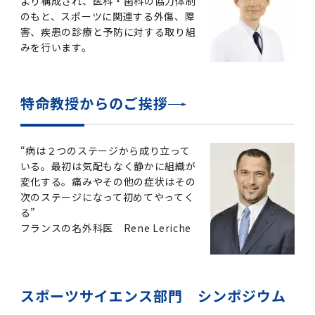
より構成され、医科・歯科の協力体制
2016年 （PDF：13.5MB）
対象）の募集について
学位の申請
2015年 （PDF：83.3MB）
2019年度
脳統合機能研究センター
図書館
連絡先一覧
のもと、スポーツに関連する外傷、障
国立大学法人ガバナンス・コード報告書
害、疾患の診療と予防に対する取り組
卒後3年大学評価アンケート
ダイバーシティ・インクルージョン室
2015年 （PDF：2.3MB）
みを行います。
2014年 （PDF：21.4MB）
2018年度
核酸・ペプチド創薬治療研究センター
図書館講習会
役員会議事概要について
卒業時大学評価アンケート
2013年 （PDF：6.4MB）
2017年度
アクティブラーニング教室・情報検索室
企業活動と医療機関等の透明性ガイドライン
特命教授からのご挨拶
科目評価（旧 科目別アンケート）
2016年度
イマキク
“病は２つのステージから成り立って
教学IR 業績・活動
いる。最初は気配もなく静かに組織が
2015年度
情報システムポータル
変化する。痛みやその他の症状はその
次のステージになって初めてやってく
る”
2014年度
お茶の水医学雑誌
フランスの名外科医 Rene Leriche
2013年度
スポーツサイエンス部門 シンポジウム
2012年度