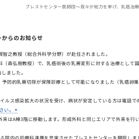
ブレストセンター医師団～我々が総力を挙げ、乳癌治
ーからのお知らせ
に有賀智之教授（総合外科学分野）が赴任されました。
美容外科（森弘樹教授）で、乳癌術後の乳房変形に対する治療とし
始しました。
Cの方の、予防的乳房切除が保険診療として可能になりました（乳癌
コロナウイルス感染拡大の状況を受け、病状が安定している方は電話
さい。
腺外科外来はA棟3階に移動します。形成外科と同じエリアで外来
における院内の診療科連携を充実させたブレストセンターを開設しま