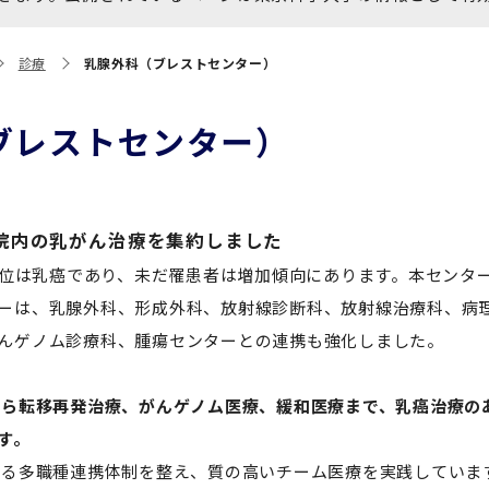
大学院保健衛生学研究科
博士課程 医歯学専攻
統合研究機構から他部局へ
写真で綴る 東京医科歯科大
診療
乳腺外科（ブレストセンター）
異動したセンター
学
証明書関係
ブレストセンター）
障がいのある学生サポート
教学IR関連公開情報
学費・入学金・奨学金につ
博士課程 生命理工医療科学
いて
専攻
院内の乳がん治療を集約しました
位は乳癌であり、未だ罹患者は増加傾向にあります。本センタ
年報
ーは、乳腺外科、形成外科、放射線診断科、放射線治療科、病
んゲノム診療科、腫瘍センターとの連携も強化しました。
年報
から転移再発治療、がんゲノム医療、緩和医療まで、乳癌治療の
す。
る多職種連携体制を整え、質の高いチーム医療を実践していま