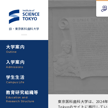
旧・東京医科歯科大学
大学案内
Science Tokyo SPRING
教育理念
外部資金
Outline
(医歯学系)
入学案内
基本理念・沿革
研究手続き
Science Tokyo BOOST (医
Admissions
歯学系)
東京医科歯科大学の特色
研究活動
学生生活
学部入学案内
Campus Life
CS（クリニシャン・サイエ
アクセス
研究組織
ンティスト）養成支援制度
教育研究組織等
大学院入学案内
Education and
教養部
東京医科歯科大学は、2024年
Research Structure
運営組織
取り組み・規制
授業・カリキュラム
Tokyoのサイト
に移行してい