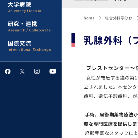
聴講生・科目等履修生およ
大学病院
び大学院研究生募集
大学院医歯学総合研究科
広報誌・刊行物
事務部
University Hospital
入学料・授業料・奨学金
home
総合外科学分野
研究・連携
大学院保健衛生学研究科
大学の計画と評価
Research / Collaborate
乳腺外科（
国際交流
四大学連合
学生生活サポート
International Exchange
情報公開・個人情報
ブレストセンター～
女性が罹患する癌の第1
就職・キャリア支援
立されました。本センタ
療科、遺伝子診療科、が
サークル・学園祭
手術、周術期薬物療法
施設利用
度な専門医療を提供しま
ダイバーシティ
経験豊富なスタッフによ