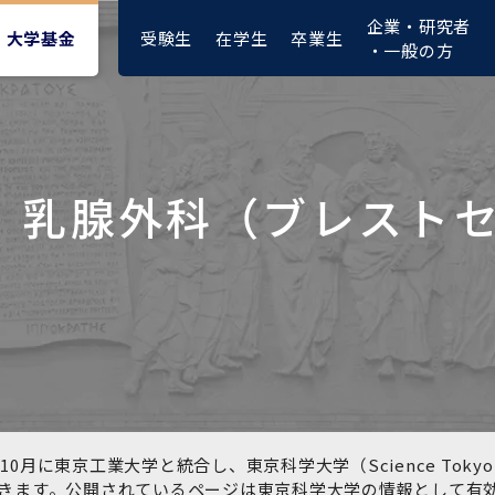
企業・研究者
受験生
在学生
卒業生
大学基金
・一般の方
乳腺外科（ブレスト
大学紹介動画
大学評価の制度について
四大学連合憲章等
東京医科歯科大学ダイバー
募集要項
授業料・入学料・検定料
ポリシー
修士課程 医歯理工保健学専
統合イノベーション機構
シティ＆インクルージョン
攻
推進宣言等
1-1．第４期中期目標・中期
複合領域コース(四大学共
入試制度
入学料・授業料免除・徴収
医学部（医学科･保健衛生学
湯島学生支援センター
計画等について【6年間】
通)
猶予について(Admission &
在学生向け
科）
Tuition
学部などについて
Exemption/Deferment)
1-2.年度計画・年度評価等
歯学部（歯学科･口腔保健学
研究基盤クラスター（統合
について【第1期～第3期】
科）
研究機構）
図書館部門
広報誌
学生生活などについて
教育研究分野組織、指導教
奨学金について
員研究内容
大学院医歯学総合研究科
先端医歯工学創成クラスタ
10月に東京工業大学と統合し、東京科学大学（Science To
イベント
ー（統合研究機構）
きます。公開されているページは東京科学大学の情報として有