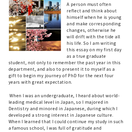
A person must often
reflect and think about
himself when he is young
and make corresponding
changes, otherwise he
will drift with the tide all
his life. So I am writing
this essay on my first day
as a true graduate
student, not only to remember the past year in this
department, and also to present it to myself as a
gift to begin my journey of PhD for the next four
years with great expectation.
When I was an undergraduate, I heard about world-
leading medical level in Japan, so I majored in
Dentistry and minored in Japanese, during which I
developed a strong interest in Japanese culture.
When I learned that I could continue my study in such
a famous school, I was full of gratitude and