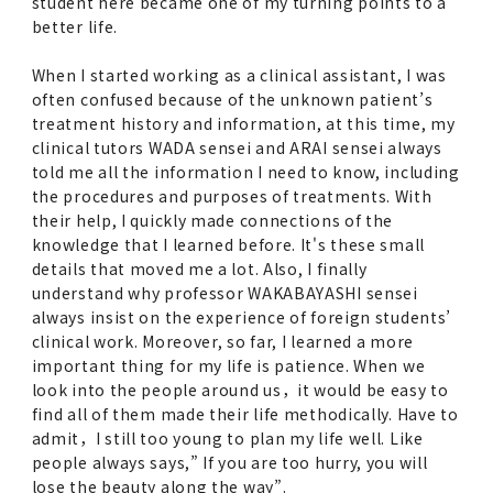
student here became one of my turning points to a
better life.
When I started working as a clinical assistant, I was
often confused because of the unknown patient’s
treatment history and information, at this time, my
clinical tutors WADA sensei and ARAI sensei always
told me all the information I need to know, including
the procedures and purposes of treatments. With
their help, I quickly made connections of the
knowledge that I learned before. It's these small
details that moved me a lot. Also, I finally
understand why professor WAKABAYASHI sensei
always insist on the experience of foreign students’
clinical work. Moreover, so far, I learned a more
important thing for my life is patience. When we
look into the people around us，it would be easy to
find all of them made their life methodically. Have to
admit，I still too young to plan my life well. Like
people always says,” If you are too hurry, you will
lose the beauty along the way”.