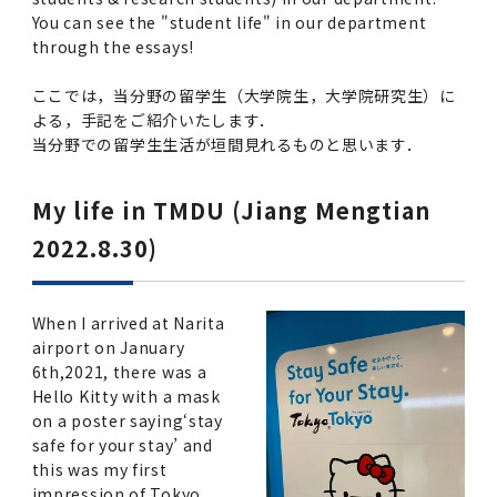
女性の活躍推進に向けた取り組み
（旧TMDU卓越大学院生制度）対象学生（秋入
2023年（49.5MB）
セミナー・特別講義トップ
設置計画履行状況報告書
歯学部在学生
学生相談支援室
就職支援ガイド
You can see the "student life" in our department
統合イノベーション機構
統合国際機構
学対象）の募集について
through the essays!
令和６年度（２０２４年度）東京医科歯科大学
大学統合時の教育・学生生活について（受験生
研究大学強化促進事業に関する情報・評価
動物実験等に関する情報
2023年（PDF：4.5MB）
次世代認定マーク「くるみん」を取得しました
「研究者早期育成コース」採用決定通知書授与
2022年（38.1 MB）
2026年度
向け）
大学院在学生
障害を理由とする差別の解消の推進に関する対
外国人留学生の就職情報について
統合イノベーション機構トップ
若手研究者支援センター（統合研究機構）
統合情報機構（図書館部門・ITセキュリティ部
（基準適合一般事業主認定）
ここでは，当分野の留学生（大学院生，大学院研究生）に
Call for Applications to TMDU-SPRING
式を行いました。
Regarding education and student life after
応要領
門）
よる，手記をご紹介いたします．
企業等からの資金提供状況の公表
2022年（PDF：53.8 MB）
Program (formerly the TMDU WISE
the integration（For prospective
2021年（PDF：71.9 MB）
2025年度
当分野での留学生生活が垣間見れるものと思います．
附属学校在学生
就職活動体験談について
医療ビッグデータによるトータル・ヘルスケア
研究基盤クラスター（統合研究機構）
Program) for the 2024 Academic Year
students）
令和５年度（２０２３年度）東京医科歯科大学
バリアフリーマップ
イノベーション創出の基盤構築プロジェクト
統合情報機構（図書館部門・ITセキュリティ部
学生支援・保健管理機構
女性活躍推進法による一般事業主行動計画
2021年（PDF：4.5 MB）
「研究者早期育成コース及び研究者養成コー
2020年 （PDF：67.8MB）
2023年度
門）トップ
My life in TMDU (Jiang Mengtian
OB・OG情報について
研究基盤クラスター（統合研究機構）トップ
先端医歯工学創成クラスター（統合研究機構）
令和6年度（2024年度）東京医科歯科大学
ス」採用決定通知書授与式を行いました。
大学統合時の教育・学生生活について（在学生
困りごと対策貸出グッズ
オープンイノベーションセンター
学生支援・保健管理機構トップ
環境安全管理室
2022.8.30)
「TMDU-SPRING」対象学生の募集について
次世代育成支援対策推進法による一般事業主行
向け）
2020年 （PDF：4.6MB）
2019年 （PDF：71.7MB）
2024年度
ITヘルプデスク（学内専用サイト）
（※春入学対象）について
動計画
Regarding education and student life after
内定取り消しについて
リサーチコアセンター
先端医歯工学創成クラスター（統合研究機構）
統合研究機構から他部局へ異動したセンター
令和４年度（２０２２年度）東京医科歯科大学
the integration (For current students)
ヘルスサイエンスR&Dセンター
トップ
保健管理センター
環境安全管理室トップ
広報部
「研究者早期育成コース及び研究者養成コー
2019年 （PDF：5.2MB）
When I arrived at Narita
2018年 （PDF：83.3MB）
2022年度
ITセキュリティ部門（学内専用サイト）
Call for Application to TMDU WISE
ス」採用決定通知書授与式を行いました。
女性の活躍推進に向けた取り組み
進路届の提出について
実験動物センター
統合研究機構から他部局へ異動したセンタート
airport on January
Programs (II) for the 2023 Academic Year
教学IR関連公開情報
再生医療研究センター
ップ
湯島学生支援センター
環境報告書
6th,2021, there was a
2018年 （PDF：18.7MB）
by Eligible Students (*Autumn admission)
2017年 （PDF：75.1MB）
2021年度
図書館部門
Hello Kitty with a mask
令和３年度（２０２１年度）東京医科歯科大学
目標とする教員の適正な年齢構成
その他 就職関連情報（推薦書等）
生命倫理研究センター
on a poster saying‘stay
「卓越大学院生制度（Ⅰ）」採用決定通知書授
教学IR関連公開情報トップ
再生医療研究センター（微生物安全性グルー
低侵襲医療センター（旧：低侵襲医歯学研究セ
湯島学生支援センタートップ
2017年 （PDF：7.2MB）
safe for your stay’ and
令和５年度（２０２３年度）東京医科歯科大学
与式を行いました。
2016年 （PDF：73.0MB）
2020年度
プ）
ンター）
図書館部門トップ
デジタル変革推進事務室
キャンパスマスタープラン2016
疾患バイオリソースセンター
this was my first
「卓越大学院生制度（Ⅱ）」対象学生（秋入学
卒業生進路アンケート
学生相談支援室
impression of Tokyo,