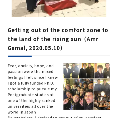
Getting out of the comfort zone to
the land of the rising sun（Amr
Gamal, 2020.05.10）
Fear, anxiety, hope, and
passion were the mixed
feelings I felt since I knew
I got a fully funded Ph.D.
scholarship to pursue my
Postgraduate studies at
one of the highly ranked
universities all over the
world in Japan.
Nevertheless, I decided to get out of my comfort