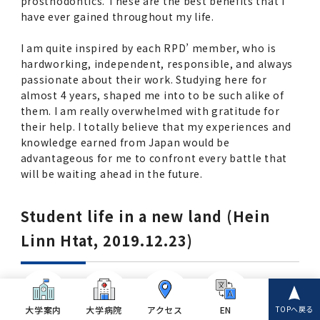
prosthodontics. These are the best benefits that I
have ever gained throughout my life.
I am quite inspired by each RPD’ member, who is
hardworking, independent, responsible, and always
passionate about their work. Studying here for
almost 4 years, shaped me into to be such alike of
them. I am really overwhelmed with gratitude for
their help. I totally believe that my experiences and
knowledge earned from Japan would be
advantageous for me to confront every battle that
will be waiting ahead in the future.
Student life in a new land (Hein
Linn Htat, 2019.12.23)
Being a student in a
foreign country is one of
大学案内
大学病院
アクセス
EN
TOPへ戻る
the most beneficial