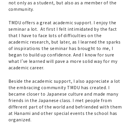
not only as a student, but also as a member of the
community.
TMDU offers a great academic support. I enjoy the
seminar a lot. At first I felt intimidated by the fact
that I have to face lots of difficulties on the
academic research, but later, as I learned the sparks
of inspirations the seminar has brought to me, I
began to build up confidence. And I know for sure
what I’ve learned will pave a more solid way for my
academic career.
Beside the academic support, I also appreciate a lot
the embracing community TMDU has created. I
became closer to Japanese culture and made many
friends in the Japanese class. I met people from
different part of the world and befriended with them
at Hanami and other special events the school has
organized.