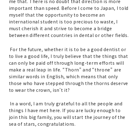
me that. There is no doubt that direction is more
important than speed. Before l come to Japan, I told
myself that the opportunity to become an
international student is too precious to waste, I
must cherish it and strive to become a bridge
between different countries in dental or other fields.
For the future, whether it is to be a good dentist or
to live a good life, I truly believe that the things that
can only be paid off through long-term efforts will
make a real leap in life. “Thorn” and “throne” are
similar words in English, which means that only
those who have stepped through the thorns deserve
to wear the crown, isn't it?
In a word, I am truly grateful to all the people and
things I have met here. If you are lucky enough to
join this big family, you will start the journey of the
sea of stars, congratulations.