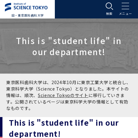
旧・東京医科歯科大学
大学案内
This is "student life" in
大学案内トップ
入学案内
our department!
学長メッセージ
入学案内トップ
学生生活
基本理念・沿革
大学案内
学生生活トップ
教育研究組織等
東京医科歯科大学は、2024年10月に東京工業大学と統合し、
東京科学大学（Science Tokyo）となりました。本サイトの
情報は、順次、
Science Tokyoのサイト
に移行していきま
基本理念・沿革トップ
東京医科歯科大学の特色
学部受験生向け「大学案内」（冊子）
Science Tokyo SPRING (医歯学系)
教育研究組織等トップ
大学病院
す。公開されているページは東京科学大学の情報として有効
なものです。
理念
東京医科歯科大学の特色トップ
アクセス
学部入学案内
Science Tokyo SPRING (医歯学系) トップ
Science Tokyo BOOST (医歯学系)
教育理念
大学病院トップ
研究・連携
This is "student life" in our
department!
沿革
学問と教育の聖地 湯島に建つ東京医科歯科大
アクセストップ
運営組織
学部入学案内トップ
大学院入学案内
今後の博士学生向け支援制度について
Science Tokyo BOOST (医歯学系)トップ
CS（クリニシャン・サイエンティスト）養成支
教育理念トップ
医学部（医学科･保健衛生学科）
医科（医系診療部門）
研究・連携トップ
国際交流