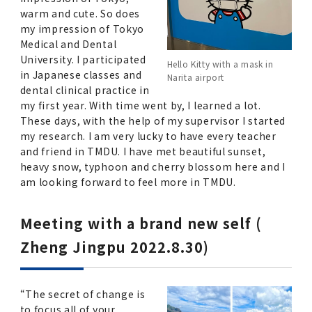
2016年 （PDF：13.5MB）
対象）の募集について
学位の申請
warm and cute. So does
2015年 （PDF：83.3MB）
2019年度
脳統合機能研究センター
図書館
連絡先一覧
国立大学法人ガバナンス・コード報告書
my impression of Tokyo
卒後3年大学評価アンケート
ダイバーシティ・インクルージョン室
2015年 （PDF：2.3MB）
Medical and Dental
2014年 （PDF：21.4MB）
2018年度
核酸・ペプチド創薬治療研究センター
図書館講習会
役員会議事概要について
University. I participated
Hello Kitty with a mask in
卒業時大学評価アンケート
in Japanese classes and
Narita airport
dental clinical practice in
2013年 （PDF：6.4MB）
2017年度
アクティブラーニング教室・情報検索室
企業活動と医療機関等の透明性ガイドライン
my first year. With time went by, I learned a lot.
科目評価（旧 科目別アンケート）
These days, with the help of my supervisor I started
2016年度
イマキク
my research. I am very lucky to have every teacher
and friend in TMDU. I have met beautiful sunset,
教学IR 業績・活動
heavy snow, typhoon and cherry blossom here and I
2015年度
情報システムポータル
am looking forward to feel more in TMDU.
2014年度
お茶の水医学雑誌
Meeting with a brand new self (
Zheng Jingpu 2022.8.30)
2013年度
2012年度
“The secret of change is
to focus all of your