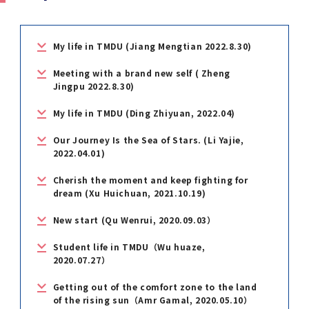
学
援制度
建物沿革
キャンパスマップ
運営組織トップ
広報誌・刊行物
アドミッション・ポリシー
大学院入学案内トップ
聴講生・科目等履修生および大学院研究生募集
令和8年度（2026年度）総合知と癒しの次世代
令和8年度（2026年度）トップレベルAI研究の
ポリシー
歯学部（歯学科･口腔保健学科）
歯科（歯系診療部門）
外部資金
大学基金
教育について
フロントランナー育成プログラム Science
ための共創型エキスパート人材育成プログラム
CS（クリニシャン・サイエンティスト）養成支
授業・カリキュラム
My life in TMDU (Jiang Mengtian 2022.8.30)
Tokyo Post-SPRING(医歯学系)春募集につい
対象学生（Science Tokyo BOOST（医歯学
援制度トップ
歴代校長及び学長
大学組織一覧
広報誌・刊行物トップ
大学の計画と評価
入試制度
募集要項
聴講生・科目等履修生および大学院研究生募集
入学に関するお問い合わせ窓口
ポリシートップ
医学部（医学科･保健衛生学科）
教養部
外部資金トップ
研究手続き
受験生
在学生
卒業生
Meeting with a brand new self ( Zheng
て
系）生）の募集について
研究について
トップ
授業・カリキュラムトップ
入学料・授業料・奨学金
Jingpu 2022.8.30)
企業・研究者・一般の方
令和８年度（2026年度）CS（クリニシャン・
学生歌
学長・役員
大学紹介動画
大学の計画と評価トップ
入試制度トップ
募集要項トップ
四大学連合
学部などについて
WEB出願
医学部（医学科･保健衛生学科）
医学部（医学科･保健衛生学科）トップ
歯学部（歯学科･口腔保健学科）
教養部トップ
大学院医歯学総合研究科
研究費獲得支援
研究手続きトップ
研究活動
病院をご利用の方
My life in TMDU (Ding Zhiyuan, 2022.04)
令和7年度（2025年度）「総合知と癒しの次世
令和7年度トップレベルAI研究のための共創型
サイエンティスト）養成支援制度の募集につい
医療について
医学部
四大学連合･複合領域コース
入学料・授業料・奨学金トップ
留学情報
代フロントランナー育成プログラム Science
エキスパート人材育成プログラム対象学生（医
て
Our Journey Is the Sea of Stars. (Li Yajie,
大学紹介動画トップ
ブランド
副学長
大学概要（冊子）
大学評価の制度について
四大学連合トップ
学部入試の変更点（予告）
学部などについてトップ
医歯学総合研究科
情報公開・個人情報
学生生活などについて
アドミッション・ポリシー
歯学部（歯学科･口腔保健学科）
医学科
歯学部（歯学科･口腔保健学科）トップ
大学院医歯学総合研究科
公開講座・公開シンポジウム・講演会等のお知
大学院医歯学総合研究科トップ
大学院保健衛生学研究科
産学官連携
倫理審査申請システム
研究活動トップ
研究組織
Tokyo SPRING(医歯学系)」対象学生の春募集
歯学系-BOOST生）の募集について
アクセス
学内サイト
EN
2022.04.01)
東京医科歯科大学の誓い
歯学部
教育要項（学部シラバス）
授業料・入学料・検定料
学生生活サポート
らせ
について
Call for Applications for the Clinician
Cherish the moment and keep fighting for
大学紹介動画
大学評価の制度についてトップ
理事･監事
統合報告書
1-1．第４期中期目標・中期計画等について【6
四大学連合憲章等
情報公開・個人情報トップ
入試データ
ILA国府台
学生生活などについてトップ
保健衛生学研究科
東京医科歯科大学ＳＤＧｓ推進宣言
イベント
過去の試験問題・入試データ
大学院医歯学総合研究科
保健衛生学科 【看護学専攻】
歯学科
大学院医歯学総合研究科トップ
大学院保健衛生学研究科
修士課程 医歯理工保健学専攻
大学院保健衛生学研究科トップ
寄附講座・寄附部門一覧
e-Rad 府省共通研究開発管理システム(外部サ
利益相反申告システム(学外利用時VPN必要)
研究情報データベース
研究組織トップ
取り組み・規制
令和６年度（2024年度）TMDUトップレベル
Scientist (CS) Training Support Program
dream (Xu Huichuan, 2021.10.19)
世界大学ランキング
年間】
生体材料工学研究所
授業料・入学料・検定料トップ
履修要項（大学院シラバス）
入学料・授業料免除・徴収猶予について
学生生活サポートトップ
各種支援制度
ILA国府台担当教員一覧
イト)
Call for Applications to Science Tokyo
AI研究のための共創型エキスパート人材育成プ
for Academic Year 2026
(Admission & Tuition
キャンパスライフ編
概説
四大学連合憲章等トップ
Post-SPRING（MD）Program for the 2026
ログラム 対象学生（TMDU-BOOST生）の募
New start (Qu Wenrui, 2020.09.03）
役員会
広報誌
複合領域コース(四大学共通)
情報公開制度
これまでの学部入試変更点
医学部
授業料・入学料・検定料
イベントトップ
FAQ
男性職員の育児休業等取得推進宣言
資料請求
TOEFL-ITP試験結果（スコアレポート）の返
大学院保健衛生学研究科
保健衛生学科 【検査技術学専攻】
口腔保健学科【口腔保健衛生学専攻】
修士課程 医歯理工保健学専攻
大学院保健衛生学研究科トップ
修士課程 医歯理工保健学専攻トップ
修士課程 医歯理工保健学専攻【医療管理政策
研究科長挨拶
ジョイントリサーチ講座・ジョイントリサーチ
臨床研究審査委員会申請システム
機関リポジトリ
若手研究者支援センター（YISC）
取り組み・規制トップ
事務部
Exemption/Deferment)
1-1．第４期中期目標・中期計画等について【6
Academic Year by Eligible Students
集について
1-2.年度計画・年度評価等について【第1期～
却について
難治疾患研究所
授業料・入学料・検定料
保健衛生学研究科科目等履修生について
アルバイトについて
就職・キャリア支援
学（MMA）コース】
部門一覧
科研費電子申請システム(外部サイト)
Student life in TMDU（Wu huaze,
年間】トップ
(*Spring admission)
第3期】
留学制度編
広報誌トップ
１．国立大学法人評価
四大学連合憲章
複合領域コース(四大学共通)トップ
経営協議会
大学案内 【受験生向け】（冊子）
複合領域コース（東京医科歯科大学）
個人情報保護制度
歯学部
奨学金について
オープンキャンパス
医歯学総合研究科博士課程 国際連携専攻（ジ
2020.07.27）
ダイバーシティ
合格発表
口腔保健学科【口腔保健工学専攻】
修士課程 医歯理工保健学専攻【医療管理政策
博士課程看護先進科学専攻
概要
概要
実験計画書のWeb申請システム(学外利用時
研究テーマ検索
重点研究領域
研究不正の防止
事務部トップ
入学料・授業料免除・徴収猶予について
奨学金について
ョイント・ディグリープログラム：JDP）
大学院入学希望者向け入試説明会
大学院研究生
入学料・授業料免除・徴収猶予について
アパート等の紹介
就職・キャリア支援トップ
学（MMA）コース】
サークル・学園祭
修士課程 医歯理工保健学専攻 グローバルヘル
生体材料工学研究所
研究助成金
VPN必要)
Getting out of the comfort zone to the land
(Admission & Tuition
第１期 中期目標・中期計画等について
1-2.年度計画・年度評価等について【第1期～
Call for Applications to Science Tokyo
2．認証評価
(Admission & Tuition
スリーダー養成 (MPH) コース
多職種連携教育編
広報誌「Bloom! 医科歯科大」
２．大学認証評価
「大学院学生の教育研究交流」に関する協定書
複合領域コースについて
教育研究評議会
写真で綴る 東京医科歯科大学
三大学連合（外部サイト）
統合報告書
ダイバーシティトップ
生体材料工学研究所
入学料・授業料の免除・徴収猶予について
医学部医学科サマープログラム
コンプライアンス・ハラスメント
試験問題及び解答例等の公表
of the rising sun（Amr Gamal, 2020.05.10）
博士課程共同災害看護学専攻
分野構成
組織
research map
統合研究機構・統合イノベーション推進機構
研究不正等の公表について
各種お問い合わせ先(事務部)
Exemption/Deferment)トップ