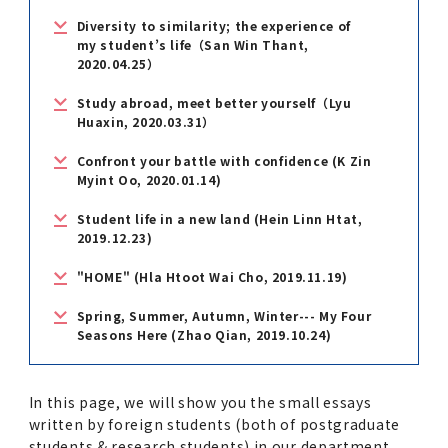
第3期】トップ
SPRING（MD）Program for the 2025
Exemption/Deferment)
奨学金についてトップ
日本学生支援機構
学費・入学金・奨学金について
大学院保健衛生学研究科
学生保険制度について
企業・官公庁・医療機関の皆様へ
サークル・学園祭トップ
博士課程 医歯学専攻
施設利用
難治疾患研究所
AMED研究費の年間公募スケジュール(学内専
倫理審査手続きについて
Academic Year by Eligible Students
Diversity to similarity; the experience of
第２期 中期目標・中期計画等について
3．自己点検・評価
博士課程 医歯学専攻
用)
学長×医学部学生懇談
英語版広報誌「TMDU ANNUAL NEWS」
写真で綴る 東京医科歯科大学トップ
３．自己点検・評価
「大学院学生の教育研究交流」に関する実施細
各複合領域コースの概要
学長選考・監察会議
クラウドファンディング実施プロジェクト一覧
医療管理政策学（MMA）コース（東京医科歯科
法定公開情報
東京医科歯科大学ダイバーシティ＆インクルー
コンプライアンス・ハラスメントトップ
難治疾患研究所
アルバイトについて
歯学部サマープログラム
医歯学総合研究科修士課程履修要項（シラバ
my student’s life（San Win Thant,
教育研究分野組織、指導教員研究内容
(*Autumn admission)
プレスリリース
オープンイノベーションセンター
剽窃チェックツール(学内専用)
【2026年4月入学者】入学料免除・徴収猶予申
（第１期中期目標期間中）年度計画、年度評価
奨学金について
日本学生支援機構
2020.04.25）
目
大学）
ジョン推進宣言等
学費・入学金・奨学金についてトップ
大学院医歯学総合研究科生体検査科学講座
国民年金について
在学生向け
お茶の水祭
施設利用トップ
博士課程 生命理工医療科学専攻
ス）
ボランティア
高等研究院
各種実験手続き例(学内専用)
請について（Admission Fee
等について
第３期中期目標・中期計画等について
4．指定国立大学法人構想に関する進捗状況に
博士課程 医歯学専攻トップ
博士課程 国際連携専攻（ジョイント・ディグリ
GAPファンド等の公募
Exemption&Admission Fee Deferment）
学長×歯学部学生懇談
学内向け広報誌「TMDUニュース」
第1回『学びの地』
編入学制度について（複数学士号）
統計データ
ハラスメントへの対応について
国際交流サイト
学生寮について
オンライン個別進学相談
教育研究分野組織、指導教員研究内容トップ
履修要項（大学院シラバス）保健衛生学研究科
Study abroad, meet better yourself（Lyu
令和７年度（２０２５年度）総合知と癒しの次
青い鳥広場(学内専用)
各種センター
安全保障輸出管理(学内専用)
ついて
財団法人・地方公共団体等奨学金
ー・プログラム：JDP）
Huaxin, 2020.03.31）
「複合領域コース｣｢編入学｣及び｢複数学士号｣
東京医科歯科大学ダイバーシティ＆インクルー
ダイバーシティ・インクルージョン室
奨学金について
研究テーマ検索システム
在学生向けトップ
学生相談窓口
新型コロナウイルス感染症に伴うお知らせ
保健管理センター
情報システム
大学病院
世代フロントランナー育成プログラム（医歯学
研究に必要な講習会等
（第２期中期目標期間中）年度計画・年度評価
に関する協定書
ジョン推進宣言等トップ
概要
系）「Science Tokyo SPRING (医歯学系)」
「修学支援に対する相談窓口」を設置しまし
東京医科歯科大学の歴史
医歯大ひろば
第2回『教育 講義・実習の軌跡』
土地・建物及び所在地／関係施設位置図
公益通報について
研究情報サイト
アパート等の紹介
地域特別枠推薦選抜説明会
看護先進科学専攻
５大学災害看護コンソーシアム履修の手引き
Confront your battle with confidence (K Zin
等について
高等研究院
利益相反
関連リンク先
2025年度国立大学臨床検査学系博士後期課程
博士課程 生命理工医療科学専攻
（旧TMDU卓越大学院生制度）対象学生（秋入
た。
Myint Oo, 2020.01.14)
わくわく保育園（学内保育施設）
入学料・授業料の免除・徴収猶予について
お問い合わせ
学校推薦・求人情報について
ピアサポーター
卒業後の進路及び卒業者数
学生・女性支援センター
台風等の自然災害や交通機関運休による休講措
大学病院トップ
スポーツサイエンス機構
ES細胞/iPS細胞を使用する実験(学内専用)
優秀賞募集について
学対象）の募集について
「複合領域コース」の履修者に係る「編入学」
東京医科歯科大学ダイバーシティ＆インクルー
分野構成
置（湯島地区）Class Cancellation Measures
第3回『知と癒しの匠の創造者たち』
東京医科歯科大学規則集
研究テーマ検索システム
学生保険制度について
入試説明会
統合教育機構学務企画課
（第３期中期目標期間中）年度計画・年度評価
臨床研究法における臨床研究の利益相反管理に
Student life in a new land (Hein Linn Htat,
及び「複数学士号」に関する実施細目
ジョン推進宣言／基本方針／アクション・プラ
博士課程 生命理工医療科学専攻トップ
due to Natural Disasters, such as
履修要項（大学院シラバス）
高等教育の修学支援制度
障がいのある学生のサポートについて
2019.12.23)
学内就職支援イベント
証明書関係
わくわく保育園
医科（医系診療部門）
M&Dデータ科学センター
等について
各種委員会関係(学内専用)
ついて
ン
Typhoons, and Transportation
Call for Applications to Science Tokyo
医歯学総合研究科博士課程医歯学系専攻履修要
その他の情報公開
卒業後の進路データ
キャンパス見学 ※現在は受け付けておりませ
設置計画履行状況報告書
"HOME" (Hla Htoot Wai Cho, 2019.11.19)
Cancellation (for the Yushima area)
SPRING（MD）Program for the 2024
項（シラバス）
概要
年報
ん
証明書関係トップ
学外就職支援イベント
障がいのある学生サポート
フィットネスルーム・売店
歯科（歯系診療部門）
統合教育機構
特定認定再生医療等委員会
特定認定再生医療等委員会
Academic Year by Eligible Students
女性活躍推進法による一般事業主行動計画
Spring, Summer, Autumn, Winter--- My Four
研究不正の防止
サークル紹介
(*Autumn admission)
年報
Seasons Here (Zhao Qian, 2019.10.24)
新入学の大学院生へ To New Graduate
分野構成
年報トップ
統合教育機構学務企画課
ILA国府台 公開講座等のお知らせ
教養部在学生
障がいのある学生サポートトップ
インターンシップ
文部科学省からのお知らせ
国立美術館キャンパスメンバーズ
統合教育機構トップ
統合研究機構・統合イノベーション機構
ヒトES細胞倫理審査委員会
Students
次世代育成支援対策推進法による一般事業主行
会計監査人候補者の決定について
大学祭
令和６年度（２０２４年度）総合知と癒しの次
年報トップ
動計画
In this page, we will show you the small essays
医歯学総合研究科博士課程生命理工学系専攻履
2024年（25.7MB）
セミナー・特別講義
キャンパス紹介
医学部在学生
修学上の支援について
就職支援サイトリンク集
世代フロントランナー育成プログラム（医歯学
令和７年度（２０２５年度）新入生向けPC購
医学・歯学分野における数理・データサイエン
統合研究機構・統合イノベーション機構トップ
オープンイノベーションセンター
利益相反に関する説明会資料(ダウンロード)(学
written by foreign students (both of postgraduate
修要項（シラバス）
系）「Science Tokyo SPRING (医歯学系)」
入推奨仕様書
ス・AI教育開発事業
内専用)
教育等の情報
留学について
2024年（PDF：5.4MB）
students & research students) in our department.