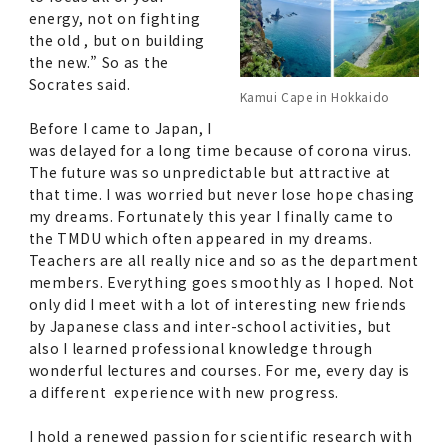
energy, not on fighting
2011年度
the old , but on building
the new.” So as the
Socrates said.
Kamui Cape in Hokkaido
Before I came to Japan, I
was delayed for a long time because of corona virus.
The future was so unpredictable but attractive at
that time. I was worried but never lose hope chasing
my dreams. Fortunately this year I finally came to
the TMDU which often appeared in my dreams.
Teachers are all really nice and so as the department
members. Everything goes smoothly as I hoped. Not
only did I meet with a lot of interesting new friends
by Japanese class and inter-school activities, but
also I learned professional knowledge through
wonderful lectures and courses. For me, every day is
a different experience with new progress.
I hold a renewed passion for scientific research with