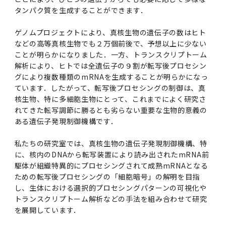
第3期】トップ
SPRING（MD）Program for the 2025
Exemption/Deferment)
奨学金についてトップ
日本学生支援機構
学費・入学金・奨学金について
大学院保健衛生学研究科
学生保険制度について
企業・官公庁・医療機関の皆様へ
サークル・学園祭トップ
博士課程 医歯学専攻
施設利用
難治疾患研究所
AMED研究費の年間公募スケジュール(学内専
倫理審査手続きについて
タンパク質を生成することができます．
Academic Year by Eligible Students
第２期 中期目標・中期計画等について
3．自己点検・評価
博士課程 医歯学専攻
用)
学長×医学部学生懇談
英語版広報誌「TMDU ANNUAL NEWS」
写真で綴る 東京医科歯科大学トップ
３．自己点検・評価
「大学院学生の教育研究交流」に関する実施細
各複合領域コースの概要
学長選考・監察会議
クラウドファンディング実施プロジェクト一覧
医療管理政策学（MMA）コース（東京医科歯科
法定公開情報
東京医科歯科大学ダイバーシティ＆インクルー
コンプライアンス・ハラスメントトップ
難治疾患研究所
アルバイトについて
歯学部サマープログラム
医歯学総合研究科修士課程履修要項（シラバ
教育研究分野組織、指導教員研究内容
(*Autumn admission)
プレスリリース
オープンイノベーションセンター
剽窃チェックツール(学内専用)
【2026年4月入学者】入学料免除・徴収猶予申
（第１期中期目標期間中）年度計画、年度評価
奨学金について
日本学生支援機構
ゲノムプロジェクトにより、真核生物の遺伝子の数はヒト
目
大学）
ジョン推進宣言等
学費・入学金・奨学金についてトップ
大学院医歯学総合研究科生体検査科学講座
国民年金について
在学生向け
お茶の水祭
施設利用トップ
博士課程 生命理工医療科学専攻
ス）
ボランティア
高等研究院
各種実験手続き例(学内専用)
請について（Admission Fee
等について
などの高等真核生物でも２万個前後で、予想以上に少ない
第３期中期目標・中期計画等について
4．指定国立大学法人構想に関する進捗状況に
博士課程 医歯学専攻トップ
博士課程 国際連携専攻（ジョイント・ディグリ
GAPファンド等の公募
Exemption&Admission Fee Deferment）
学長×歯学部学生懇談
学内向け広報誌「TMDUニュース」
第1回『学びの地』
編入学制度について（複数学士号）
統計データ
ハラスメントへの対応について
国際交流サイト
学生寮について
オンライン個別進学相談
教育研究分野組織、指導教員研究内容トップ
履修要項（大学院シラバス）保健衛生学研究科
令和７年度（２０２５年度）総合知と癒しの次
青い鳥広場(学内専用)
各種センター
安全保障輸出管理(学内専用)
ことが明らかになりました．一方、トランスクリプトーム
ついて
財団法人・地方公共団体等奨学金
ー・プログラム：JDP）
「複合領域コース｣｢編入学｣及び｢複数学士号｣
東京医科歯科大学ダイバーシティ＆インクルー
ダイバーシティ・インクルージョン室
奨学金について
研究テーマ検索システム
在学生向けトップ
学生相談窓口
新型コロナウイルス感染症に伴うお知らせ
保健管理センター
情報システム
大学病院
世代フロントランナー育成プログラム（医歯学
研究に必要な講習会等
解析により、ヒトでは全遺伝子の９割が転写後プロセシン
（第２期中期目標期間中）年度計画・年度評価
に関する協定書
ジョン推進宣言等トップ
概要
グにより複数種類のmRNAを生成することが明らかになっ
系）「Science Tokyo SPRING (医歯学系)」
「修学支援に対する相談窓口」を設置しまし
東京医科歯科大学の歴史
医歯大ひろば
第2回『教育 講義・実習の軌跡』
土地・建物及び所在地／関係施設位置図
公益通報について
研究情報サイト
アパート等の紹介
地域特別枠推薦選抜説明会
看護先進科学専攻
５大学災害看護コンソーシアム履修の手引き
等について
高等研究院
利益相反
関連リンク先
2025年度国立大学臨床検査学系博士後期課程
ています．したがって、転写後プロセシングの制御は、真
博士課程 生命理工医療科学専攻
（旧TMDU卓越大学院生制度）対象学生（秋入
た。
わくわく保育園（学内保育施設）
入学料・授業料の免除・徴収猶予について
お問い合わせ
学校推薦・求人情報について
ピアサポーター
卒業後の進路及び卒業者数
学生・女性支援センター
台風等の自然災害や交通機関運休による休講措
大学病院トップ
スポーツサイエンス機構
ES細胞/iPS細胞を使用する実験(学内専用)
核生物、特に多細胞生物にとって、これまでによく研究さ
優秀賞募集について
学対象）の募集について
「複合領域コース」の履修者に係る「編入学」
東京医科歯科大学ダイバーシティ＆インクルー
分野構成
置（湯島地区）Class Cancellation Measures
第3回『知と癒しの匠の創造者たち』
東京医科歯科大学規則集
研究テーマ検索システム
学生保険制度について
入試説明会
統合教育機構学務企画課
れてきた転写調節に勝るとも劣らない重要な生物的意義の
（第３期中期目標期間中）年度計画・年度評価
臨床研究法における臨床研究の利益相反管理に
及び「複数学士号」に関する実施細目
ジョン推進宣言／基本方針／アクション・プラ
博士課程 生命理工医療科学専攻トップ
due to Natural Disasters, such as
履修要項（大学院シラバス）
高等教育の修学支援制度
障がいのある学生のサポートについて
学内就職支援イベント
ある遺伝子発現制御機構です．
証明書関係
わくわく保育園
医科（医系診療部門）
M&Dデータ科学センター
等について
各種委員会関係(学内専用)
ついて
ン
Typhoons, and Transportation
Call for Applications to Science Tokyo
医歯学総合研究科博士課程医歯学系専攻履修要
その他の情報公開
卒業後の進路データ
キャンパス見学 ※現在は受け付けておりませ
設置計画履行状況報告書
Cancellation (for the Yushima area)
SPRING（MD）Program for the 2024
私たちの研究室では、真核生物の遺伝子発現制御機構、特
項（シラバス）
概要
年報
ん
証明書関係トップ
学外就職支援イベント
障がいのある学生サポート
フィットネスルーム・売店
歯科（歯系診療部門）
統合教育機構
特定認定再生医療等委員会
特定認定再生医療等委員会
に、核内のDNAから転写装置により読み出されたmRNA前
Academic Year by Eligible Students
女性活躍推進法による一般事業主行動計画
駆体が組織特異的にプロセシングされて成熟mRNAとなる
研究不正の防止
サークル紹介
(*Autumn admission)
年報
新入学の大学院生へ To New Graduate
分野構成
年報トップ
統合教育機構学務企画課
ための転写後プロセシングの「細胞暗号」の解明を目指
ILA国府台 公開講座等のお知らせ
教養部在学生
障がいのある学生サポートトップ
インターンシップ
文部科学省からのお知らせ
国立美術館キャンパスメンバーズ
統合教育機構トップ
統合研究機構・統合イノベーション機構
ヒトES細胞倫理審査委員会
Students
次世代育成支援対策推進法による一般事業主行
し、生体における選択的プロセシングパターンの可視化や
会計監査人候補者の決定について
大学祭
令和６年度（２０２４年度）総合知と癒しの次
年報トップ
動計画
トランスクリプトーム解析などの手法を組み合わせて研究
医歯学総合研究科博士課程生命理工学系専攻履
2024年（25.7MB）
セミナー・特別講義
キャンパス紹介
医学部在学生
修学上の支援について
就職支援サイトリンク集
世代フロントランナー育成プログラム（医歯学
令和７年度（２０２５年度）新入生向けPC購
医学・歯学分野における数理・データサイエン
統合研究機構・統合イノベーション機構トップ
オープンイノベーションセンター
利益相反に関する説明会資料(ダウンロード)(学
を展開しています．
修要項（シラバス）
系）「Science Tokyo SPRING (医歯学系)」
入推奨仕様書
ス・AI教育開発事業
内専用)
教育等の情報
留学について
2024年（PDF：5.4MB）