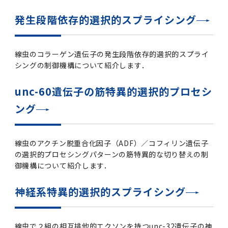
2016年 （PDF：13.5MB）
対象）の募集について
学位の申請
2015年 （PDF：83.3MB）
2019年度
脳統合機能研究センター
図書館
連絡先一覧
国立大学法人ガバナンス・コード報告書
発生段階依存的選択的スプライシング
卒後3年大学評価アンケート
ダイバーシティ・インクルージョン室
2015年 （PDF：2.3MB）
2014年 （PDF：21.4MB）
2018年度
核酸・ペプチド創薬治療研究センター
図書館講習会
役員会議事概要について
線虫のコラーゲン遺伝子の発生段階依存的選択的スプライ
卒業時大学評価アンケート
シングの制御機構について紹介します．
2013年 （PDF：6.4MB）
2017年度
アクティブラーニング教室・情報検索室
企業活動と医療機関等の透明性ガイドライン
科目評価（旧 科目別アンケート）
unc-60遺伝子の筋特異的選択的プロセシ
2016年度
イマキク
ング
教学IR 業績・活動
2015年度
情報システムポータル
線虫のアクチン脱重合化因子（ADF）／コフィリン遺伝子
の選択的プロセシングパターンの筋特異的な切り替えの制
2014年度
お茶の水医学雑誌
御機構について紹介します．
2013年度
神経系特異的選択的スプライシング
2012年度
線虫で２組の相互排他的エクソンを持つunc-32遺伝子の神