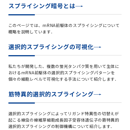
女性の活躍推進に向けた取り組み
（旧TMDU卓越大学院生制度）対象学生（秋入
2023年（49.5MB）
セミナー・特別講義トップ
設置計画履行状況報告書
スプライシング暗号とは
歯学部在学生
学生相談支援室
就職支援ガイド
統合イノベーション機構
統合国際機構
学対象）の募集について
令和６年度（２０２４年度）東京医科歯科大学
大学統合時の教育・学生生活について（受験生
研究大学強化促進事業に関する情報・評価
動物実験等に関する情報
2023年（PDF：4.5MB）
次世代認定マーク「くるみん」を取得しました
「研究者早期育成コース」採用決定通知書授与
2022年（38.1 MB）
2026年度
向け）
大学院在学生
障害を理由とする差別の解消の推進に関する対
外国人留学生の就職情報について
統合イノベーション機構トップ
若手研究者支援センター（統合研究機構）
統合情報機構（図書館部門・ITセキュリティ部
（基準適合一般事業主認定）
このページでは、mRNA前駆体のスプライシングについて
Call for Applications to TMDU-SPRING
式を行いました。
Regarding education and student life after
応要領
門）
企業等からの資金提供状況の公表
概略を説明しています．
2022年（PDF：53.8 MB）
Program (formerly the TMDU WISE
the integration（For prospective
2021年（PDF：71.9 MB）
2025年度
附属学校在学生
就職活動体験談について
医療ビッグデータによるトータル・ヘルスケア
研究基盤クラスター（統合研究機構）
Program) for the 2024 Academic Year
students）
令和５年度（２０２３年度）東京医科歯科大学
選択的スプライシングの可視化
バリアフリーマップ
イノベーション創出の基盤構築プロジェクト
統合情報機構（図書館部門・ITセキュリティ部
学生支援・保健管理機構
女性活躍推進法による一般事業主行動計画
2021年（PDF：4.5 MB）
「研究者早期育成コース及び研究者養成コー
2020年 （PDF：67.8MB）
2023年度
門）トップ
OB・OG情報について
研究基盤クラスター（統合研究機構）トップ
先端医歯工学創成クラスター（統合研究機構）
令和6年度（2024年度）東京医科歯科大学
ス」採用決定通知書授与式を行いました。
大学統合時の教育・学生生活について（在学生
困りごと対策貸出グッズ
オープンイノベーションセンター
学生支援・保健管理機構トップ
環境安全管理室
「TMDU-SPRING」対象学生の募集について
次世代育成支援対策推進法による一般事業主行
向け）
2020年 （PDF：4.6MB）
私たちが開発した、複数の蛍光タンパク質を用いて生体に
2019年 （PDF：71.7MB）
2024年度
ITヘルプデスク（学内専用サイト）
（※春入学対象）について
動計画
Regarding education and student life after
内定取り消しについて
リサーチコアセンター
先端医歯工学創成クラスター（統合研究機構）
統合研究機構から他部局へ異動したセンター
おけるmRNA前駆体の選択的スプライシングパターンを
令和４年度（２０２２年度）東京医科歯科大学
the integration (For current students)
個々の細胞レベルで可視化する手法について紹介します．
ヘルスサイエンスR&Dセンター
トップ
保健管理センター
環境安全管理室トップ
広報部
「研究者早期育成コース及び研究者養成コー
2019年 （PDF：5.2MB）
2018年 （PDF：83.3MB）
2022年度
ITセキュリティ部門（学内専用サイト）
Call for Application to TMDU WISE
ス」採用決定通知書授与式を行いました。
女性の活躍推進に向けた取り組み
進路届の提出について
実験動物センター
統合研究機構から他部局へ異動したセンタート
筋特異的選択的スプライシング
Programs (II) for the 2023 Academic Year
教学IR関連公開情報
再生医療研究センター
ップ
湯島学生支援センター
環境報告書
2018年 （PDF：18.7MB）
by Eligible Students (*Autumn admission)
2017年 （PDF：75.1MB）
2021年度
図書館部門
令和３年度（２０２１年度）東京医科歯科大学
目標とする教員の適正な年齢構成
その他 就職関連情報（推薦書等）
生命倫理研究センター
「卓越大学院生制度（Ⅰ）」採用決定通知書授
教学IR関連公開情報トップ
再生医療研究センター（微生物安全性グルー
低侵襲医療センター（旧：低侵襲医歯学研究セ
湯島学生支援センタートップ
選択的スプライシングによってリガンド特異性の切替えが
2017年 （PDF：7.2MB）
令和５年度（２０２３年度）東京医科歯科大学
与式を行いました。
2016年 （PDF：73.0MB）
2020年度
プ）
ンター）
図書館部門トップ
デジタル変革推進事務室
起こる線虫の線維芽細胞成長因子受容体遺伝子の筋特異的
キャンパスマスタープラン2016
疾患バイオリソースセンター
「卓越大学院生制度（Ⅱ）」対象学生（秋入学
選択的スプライシングの制御機構について紹介します．
卒業生進路アンケート
学生相談支援室