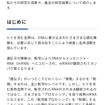
学
援制度
私たちの研究の背景や、最近の研究成果について紹介しま
す．
建物沿革
キャンパスマップ
運営組織トップ
広報誌・刊行物
アドミッション・ポリシー
大学院入学案内トップ
聴講生・科目等履修生および大学院研究生募集
令和8年度（2026年度）総合知と癒しの次世代
令和8年度（2026年度）トップレベルAI研究の
ポリシー
歯学部（歯学科･口腔保健学科）
歯科（歯系診療部門）
外部資金
大学基金
教育について
フロントランナー育成プログラム Science
ための共創型エキスパート人材育成プログラム
CS（クリニシャン・サイエンティスト）養成支
授業・カリキュラム
Tokyo Post-SPRING(医歯学系)春募集につい
対象学生（Science Tokyo BOOST（医歯学
援制度トップ
はじめに
歴代校長及び学長
大学組織一覧
広報誌・刊行物トップ
大学の計画と評価
入試制度
募集要項
聴講生・科目等履修生および大学院研究生募集
入学に関するお問い合わせ窓口
ポリシートップ
医学部（医学科･保健衛生学科）
教養部
外部資金トップ
研究手続き
受験生
在学生
卒業生
て
系）生）の募集について
研究について
トップ
授業・カリキュラムトップ
入学料・授業料・奨学金
企業・研究者・一般の方
令和８年度（2026年度）CS（クリニシャン・
学生歌
学長・役員
大学紹介動画
大学の計画と評価トップ
入試制度トップ
募集要項トップ
四大学連合
学部などについて
WEB出願
医学部（医学科･保健衛生学科）
医学部（医学科･保健衛生学科）トップ
歯学部（歯学科･口腔保健学科）
教養部トップ
大学院医歯学総合研究科
研究費獲得支援
研究手続きトップ
研究活動
ヒトを含む生物は、DNAに書き込まれたさまざまな遺伝情
病院をご利用の方
令和7年度（2025年度）「総合知と癒しの次世
令和7年度トップレベルAI研究のための共創型
サイエンティスト）養成支援制度の募集につい
医療について
医学部
四大学連合･複合領域コース
入学料・授業料・奨学金トップ
留学情報
報を、必要に応じて読み出すことにより成長し生命活動を
代フロントランナー育成プログラム Science
エキスパート人材育成プログラム対象学生（医
て
営んでいます．
大学紹介動画トップ
ブランド
副学長
大学概要（冊子）
大学評価の制度について
四大学連合トップ
学部入試の変更点（予告）
学部などについてトップ
医歯学総合研究科
情報公開・個人情報
学生生活などについて
アドミッション・ポリシー
歯学部（歯学科･口腔保健学科）
医学科
歯学部（歯学科･口腔保健学科）トップ
大学院医歯学総合研究科
公開講座・公開シンポジウム・講演会等のお知
大学院医歯学総合研究科トップ
大学院保健衛生学研究科
産学官連携
倫理審査申請システム
研究活動トップ
研究組織
Tokyo SPRING(医歯学系)」対象学生の春募集
歯学系-BOOST生）の募集について
アクセス
学内サイト
EN
東京医科歯科大学の誓い
歯学部
教育要項（学部シラバス）
授業料・入学料・検定料
学生生活サポート
らせ
について
Call for Applications for the Clinician
遺伝子の情報は、転写によりDNAからメッセンジャー
大学紹介動画
大学評価の制度についてトップ
理事･監事
統合報告書
1-1．第４期中期目標・中期計画等について【6
四大学連合憲章等
情報公開・個人情報トップ
入試データ
ILA国府台
学生生活などについてトップ
保健衛生学研究科
東京医科歯科大学ＳＤＧｓ推進宣言
イベント
過去の試験問題・入試データ
大学院医歯学総合研究科
保健衛生学科 【看護学専攻】
歯学科
大学院医歯学総合研究科トップ
大学院保健衛生学研究科
修士課程 医歯理工保健学専攻
大学院保健衛生学研究科トップ
寄附講座・寄附部門一覧
e-Rad 府省共通研究開発管理システム(外部サ
利益相反申告システム(学外利用時VPN必要)
研究情報データベース
研究組織トップ
取り組み・規制
RNA（mRNA）へとコピーされ、mRNAが翻訳されてタン
令和６年度（2024年度）TMDUトップレベル
Scientist (CS) Training Support Program
世界大学ランキング
年間】
生体材料工学研究所
授業料・入学料・検定料トップ
履修要項（大学院シラバス）
入学料・授業料免除・徴収猶予について
学生生活サポートトップ
各種支援制度
ILA国府台担当教員一覧
パク質となります．
イト)
Call for Applications to Science Tokyo
AI研究のための共創型エキスパート人材育成プ
for Academic Year 2026
(Admission & Tuition
キャンパスライフ編
概説
四大学連合憲章等トップ
Post-SPRING（MD）Program for the 2026
ログラム 対象学生（TMDU-BOOST生）の募
役員会
広報誌
複合領域コース(四大学共通)
情報公開制度
これまでの学部入試変更点
医学部
授業料・入学料・検定料
イベントトップ
FAQ
男性職員の育児休業等取得推進宣言
資料請求
TOEFL-ITP試験結果（スコアレポート）の返
大学院保健衛生学研究科
保健衛生学科 【検査技術学専攻】
口腔保健学科【口腔保健衛生学専攻】
修士課程 医歯理工保健学専攻
大学院保健衛生学研究科トップ
修士課程 医歯理工保健学専攻トップ
修士課程 医歯理工保健学専攻【医療管理政策
研究科長挨拶
ジョイントリサーチ講座・ジョイントリサーチ
臨床研究審査委員会申請システム
機関リポジトリ
若手研究者支援センター（YISC）
取り組み・規制トップ
事務部
「遺伝子」がいつどこでどれくらい「発現」するかを「制
Exemption/Deferment)
1-1．第４期中期目標・中期計画等について【6
Academic Year by Eligible Students
集について
1-2.年度計画・年度評価等について【第1期～
却について
難治疾患研究所
授業料・入学料・検定料
保健衛生学研究科科目等履修生について
アルバイトについて
就職・キャリア支援
学（MMA）コース】
部門一覧
科研費電子申請システム(外部サイト)
御」するのは、主に転写のレベルです。しかし、ヒトを含
年間】トップ
(*Spring admission)
第3期】
留学制度編
広報誌トップ
１．国立大学法人評価
四大学連合憲章
複合領域コース(四大学共通)トップ
経営協議会
大学案内 【受験生向け】（冊子）
複合領域コース（東京医科歯科大学）
個人情報保護制度
歯学部
奨学金について
オープンキャンパス
医歯学総合研究科博士課程 国際連携専攻（ジ
ダイバーシティ
合格発表
口腔保健学科【口腔保健工学専攻】
修士課程 医歯理工保健学専攻【医療管理政策
博士課程看護先進科学専攻
概要
む真核生物では、転写されたRNAがそのまま翻訳されるの
概要
実験計画書のWeb申請システム(学外利用時
研究テーマ検索
重点研究領域
研究不正の防止
事務部トップ
入学料・授業料免除・徴収猶予について
奨学金について
ョイント・ディグリープログラム：JDP）
ではなく、さまざまな「プロセシング」を経て成熟mRNA
大学院入学希望者向け入試説明会
大学院研究生
入学料・授業料免除・徴収猶予について
アパート等の紹介
就職・キャリア支援トップ
学（MMA）コース】
サークル・学園祭
修士課程 医歯理工保健学専攻 グローバルヘル
生体材料工学研究所
研究助成金
VPN必要)
(Admission & Tuition
となります。この「転写後プロセシング」を「制御」する
第１期 中期目標・中期計画等について
1-2.年度計画・年度評価等について【第1期～
Call for Applications to Science Tokyo
2．認証評価
(Admission & Tuition
スリーダー養成 (MPH) コース
多職種連携教育編
広報誌「Bloom! 医科歯科大」
２．大学認証評価
「大学院学生の教育研究交流」に関する協定書
複合領域コースについて
教育研究評議会
写真で綴る 東京医科歯科大学
三大学連合（外部サイト）
統合報告書
ダイバーシティトップ
生体材料工学研究所
入学料・授業料の免除・徴収猶予について
医学部医学科サマープログラム
コンプライアンス・ハラスメント
試験問題及び解答例等の公表
博士課程共同災害看護学専攻
分野構成
組織
research map
統合研究機構・統合イノベーション推進機構
研究不正等の公表について
各種お問い合わせ先(事務部)
Exemption/Deferment)トップ
ことにより、ひとつの遺伝子からでも必要に応じて多様な