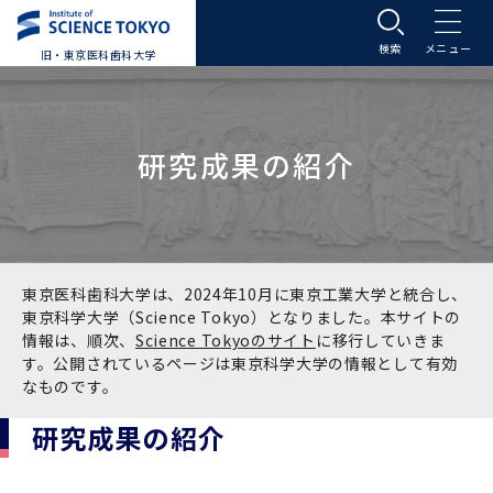
旧・東京医科歯科大学
大学案内
研究成果の紹介
大学案内トップ
入学案内
学長メッセージ
入学案内トップ
学生生活
基本理念・沿革
大学案内
学生生活トップ
教育研究組織等
東京医科歯科大学は、2024年10月に東京工業大学と統合し、
東京科学大学（Science Tokyo）となりました。本サイトの
情報は、順次、
Science Tokyoのサイト
に移行していきま
基本理念・沿革トップ
東京医科歯科大学の特色
学部受験生向け「大学案内」（冊子）
Science Tokyo SPRING (医歯学系)
教育研究組織等トップ
大学病院
す。公開されているページは東京科学大学の情報として有効
なものです。
理念
東京医科歯科大学の特色トップ
アクセス
学部入学案内
Science Tokyo SPRING (医歯学系) トップ
Science Tokyo BOOST (医歯学系)
教育理念
大学病院トップ
研究・連携
研究成果の紹介
沿革
学問と教育の聖地 湯島に建つ東京医科歯科大
アクセストップ
運営組織
学部入学案内トップ
大学院入学案内
今後の博士学生向け支援制度について
Science Tokyo BOOST (医歯学系)トップ
CS（クリニシャン・サイエンティスト）養成支
教育理念トップ
医学部（医学科･保健衛生学科）
医科（医系診療部門）
研究・連携トップ
国際交流