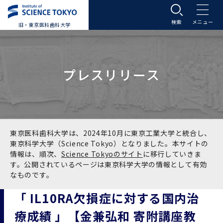
旧・東京医科歯科大学
大学案内
プレスリリース
大学案内トップ
入学案内
学長メッセージ
入学案内トップ
学生生活
基本理念・沿革
大学案内
学生生活トップ
教育研究組織等
東京医科歯科大学は、2024年10月に東京工業大学と統合し、
東京科学大学（Science Tokyo）となりました。本サイトの
情報は、順次、
Science Tokyoのサイト
に移行していきま
基本理念・沿革トップ
東京医科歯科大学の特色
学部受験生向け「大学案内」（冊子）
Science Tokyo SPRING (医歯学系)
教育研究組織等トップ
大学病院
す。公開されているページは東京科学大学の情報として有効
なものです。
理念
東京医科歯科大学の特色トップ
アクセス
学部入学案内
Science Tokyo SPRING (医歯学系) トップ
Science Tokyo BOOST (医歯学系)
教育理念
大学病院トップ
研究・連携
「 IL10RA欠損症に対する国内治
療成績 」【金兼弘和 寄附講座教
沿革
学問と教育の聖地 湯島に建つ東京医科歯科大
アクセストップ
運営組織
学部入学案内トップ
大学院入学案内
今後の博士学生向け支援制度について
Science Tokyo BOOST (医歯学系)トップ
CS（クリニシャン・サイエンティスト）養成支
教育理念トップ
医学部（医学科･保健衛生学科）
医科（医系診療部門）
研究・連携トップ
国際交流