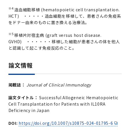
※4
造血細胞移植 (hematopoietic cell transplantation.
HCT) ・・・・・造血細胞を移植して、患者さんの免疫系
をドナー由来のものに置き換える治療法。
※5
移植片対宿主病 (graft versus host disease.
GVHD) ・・・・・・移植した細胞が患者さんの体を他人
と認識して起こす免疫反応のこと。
論文情報
掲載誌：
Journal of Clinical Immunology
論文タイトル：
Successful Allogeneic Hematopoietic
Cell Transplantation for Patients with IL10RA
Deficiency in Japan
DOI:
https://doi.org/10.1007/s10875-024-01795-6