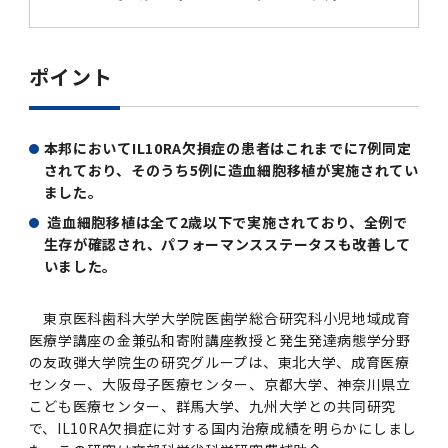
第3期】トップ
SPRING（MD）Program for the 2025
Exemption/Deferment)
奨学金についてトップ
日本学生支援機構
学費・入学金・奨学金について
大学院保健衛生学研究科
学生保険制度について
企業・官公庁・医療機関の皆様へ
サークル・学園祭トップ
博士課程 医歯学専攻
施設利用
難治疾患研究所
AMED研究費の年間公募スケジュール(学内専
倫理審査手続きについて
Academic Year by Eligible Students
第２期 中期目標・中期計画等について
3．自己点検・評価
博士課程 医歯学専攻
用)
学長×医学部学生懇談
英語版広報誌「TMDU ANNUAL NEWS」
写真で綴る 東京医科歯科大学トップ
３．自己点検・評価
「大学院学生の教育研究交流」に関する実施細
各複合領域コースの概要
学長選考・監察会議
クラウドファンディング実施プロジェクト一覧
医療管理政策学（MMA）コース（東京医科歯科
法定公開情報
東京医科歯科大学ダイバーシティ＆インクルー
コンプライアンス・ハラスメントトップ
難治疾患研究所
アルバイトについて
歯学部サマープログラム
医歯学総合研究科修士課程履修要項（シラバ
教育研究分野組織、指導教員研究内容
(*Autumn admission)
プレスリリース
オープンイノベーションセンター
剽窃チェックツール(学内専用)
【2026年4月入学者】入学料免除・徴収猶予申
（第１期中期目標期間中）年度計画、年度評価
奨学金について
日本学生支援機構
目
大学）
ジョン推進宣言等
学費・入学金・奨学金についてトップ
大学院医歯学総合研究科生体検査科学講座
国民年金について
在学生向け
お茶の水祭
施設利用トップ
博士課程 生命理工医療科学専攻
ス）
ボランティア
高等研究院
ポイント
各種実験手続き例(学内専用)
請について（Admission Fee
等について
第３期中期目標・中期計画等について
4．指定国立大学法人構想に関する進捗状況に
博士課程 医歯学専攻トップ
博士課程 国際連携専攻（ジョイント・ディグリ
GAPファンド等の公募
Exemption&Admission Fee Deferment）
学長×歯学部学生懇談
学内向け広報誌「TMDUニュース」
第1回『学びの地』
編入学制度について（複数学士号）
統計データ
ハラスメントへの対応について
国際交流サイト
学生寮について
オンライン個別進学相談
教育研究分野組織、指導教員研究内容トップ
履修要項（大学院シラバス）保健衛生学研究科
令和７年度（２０２５年度）総合知と癒しの次
青い鳥広場(学内専用)
各種センター
安全保障輸出管理(学内専用)
ついて
財団法人・地方公共団体等奨学金
ー・プログラム：JDP）
「複合領域コース｣｢編入学｣及び｢複数学士号｣
東京医科歯科大学ダイバーシティ＆インクルー
ダイバーシティ・インクルージョン室
奨学金について
研究テーマ検索システム
在学生向けトップ
学生相談窓口
新型コロナウイルス感染症に伴うお知らせ
保健管理センター
情報システム
大学病院
世代フロントランナー育成プログラム（医歯学
研究に必要な講習会等
（第２期中期目標期間中）年度計画・年度評価
に関する協定書
ジョン推進宣言等トップ
本邦においてIL10RA欠損症の患者はこれまでに7例同定
概要
系）「Science Tokyo SPRING (医歯学系)」
「修学支援に対する相談窓口」を設置しまし
東京医科歯科大学の歴史
医歯大ひろば
第2回『教育 講義・実習の軌跡』
土地・建物及び所在地／関係施設位置図
公益通報について
研究情報サイト
アパート等の紹介
地域特別枠推薦選抜説明会
看護先進科学専攻
５大学災害看護コンソーシアム履修の手引き
等について
高等研究院
利益相反
されており、そのうち5例に造血細胞移植が実施されてい
関連リンク先
2025年度国立大学臨床検査学系博士後期課程
博士課程 生命理工医療科学専攻
（旧TMDU卓越大学院生制度）対象学生（秋入
た。
わくわく保育園（学内保育施設）
入学料・授業料の免除・徴収猶予について
お問い合わせ
学校推薦・求人情報について
ピアサポーター
卒業後の進路及び卒業者数
学生・女性支援センター
台風等の自然災害や交通機関運休による休講措
大学病院トップ
スポーツサイエンス機構
ES細胞/iPS細胞を使用する実験(学内専用)
ました。
優秀賞募集について
学対象）の募集について
「複合領域コース」の履修者に係る「編入学」
東京医科歯科大学ダイバーシティ＆インクルー
分野構成
置（湯島地区）Class Cancellation Measures
第3回『知と癒しの匠の創造者たち』
東京医科歯科大学規則集
研究テーマ検索システム
学生保険制度について
入試説明会
統合教育機構学務企画課
（第３期中期目標期間中）年度計画・年度評価
臨床研究法における臨床研究の利益相反管理に
造血細胞移植は全て2歳以下で実施されており、全例で
及び「複数学士号」に関する実施細目
ジョン推進宣言／基本方針／アクション・プラ
博士課程 生命理工医療科学専攻トップ
due to Natural Disasters, such as
履修要項（大学院シラバス）
高等教育の修学支援制度
障がいのある学生のサポートについて
学内就職支援イベント
証明書関係
わくわく保育園
医科（医系診療部門）
M&Dデータ科学センター
等について
各種委員会関係(学内専用)
ついて
生存が確認され、パフォーマンスステータスも改善して
ン
Typhoons, and Transportation
Call for Applications to Science Tokyo
医歯学総合研究科博士課程医歯学系専攻履修要
いました。
その他の情報公開
卒業後の進路データ
キャンパス見学 ※現在は受け付けておりませ
設置計画履行状況報告書
Cancellation (for the Yushima area)
SPRING（MD）Program for the 2024
項（シラバス）
概要
年報
ん
証明書関係トップ
学外就職支援イベント
障がいのある学生サポート
フィットネスルーム・売店
歯科（歯系診療部門）
統合教育機構
特定認定再生医療等委員会
特定認定再生医療等委員会
Academic Year by Eligible Students
女性活躍推進法による一般事業主行動計画
東京医科歯科大学大学院医歯学総合研究科小児地域成育
研究不正の防止
サークル紹介
(*Autumn admission)
年報
新入学の大学院生へ To New Graduate
医療学講座の金兼弘和寄附講座教授と発生発達病態学分野
分野構成
年報トップ
統合教育機構学務企画課
ILA国府台 公開講座等のお知らせ
教養部在学生
障がいのある学生サポートトップ
インターンシップ
文部科学省からのお知らせ
国立美術館キャンパスメンバーズ
統合教育機構トップ
統合研究機構・統合イノベーション機構
ヒトES細胞倫理審査委員会
Students
の友政弾大学院生の研究グループは、東北大学、成育医療
次世代育成支援対策推進法による一般事業主行
センター、大阪母子医療センター、京都大学、神奈川県立
会計監査人候補者の決定について
大学祭
令和６年度（２０２４年度）総合知と癒しの次
年報トップ
動計画
医歯学総合研究科博士課程生命理工学系専攻履
2024年（25.7MB）
セミナー・特別講義
こども医療センター、群馬大学、九州大学との共同研究
キャンパス紹介
医学部在学生
修学上の支援について
就職支援サイトリンク集
世代フロントランナー育成プログラム（医歯学
令和７年度（２０２５年度）新入生向けPC購
医学・歯学分野における数理・データサイエン
統合研究機構・統合イノベーション機構トップ
オープンイノベーションセンター
利益相反に関する説明会資料(ダウンロード)(学
修要項（シラバス）
で、IL10RA欠損症に対する国内治療成績を明らかにしまし
系）「Science Tokyo SPRING (医歯学系)」
入推奨仕様書
ス・AI教育開発事業
内専用)
教育等の情報
留学について
2024年（PDF：5.4MB）