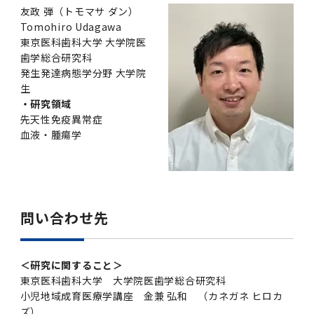
友政 弾（トモマサ ダン）
Tomohiro Udagawa
東京医科歯科大学 大学院医
歯学総合研究科
発生発達病態学分野 大学院
生
・研究領域
先天性免疫異常症
血液・腫瘍学
問い合わせ先
＜研究に関すること＞
東京医科歯科大学 大学院医歯学総合研究科
小児地域成育医療学講座 金兼 弘和 （カネガネ ヒロカ
ズ）