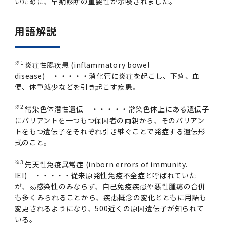
いために、早期診断の重要性が示唆されました。
用語解説
※1
炎症性腸疾患 (inflammatory bowel
disease) ・・・・・消化管に炎症を起こし、下痢、血
便、体重減少などを引き起こす疾患。
※2
常染色体潜性遺伝 ・・・・・常染色体上にある遺伝子
にバリアントを一つもつ保因者の両親から、そのバリアン
トをもつ遺伝子をそれぞれ引き継ぐことで発症する遺伝形
式のこと。
※3
先天性免疫異常症 (inborn errors of immunity.
IEI) ・・・・・従来原発性免疫不全症と呼ばれていた
が、易感染性のみならず、自己免疫疾患や悪性腫瘍の合併
も多くみられることから、疾患概念の変化とともに用語も
変更されるようになり、500近くの原因遺伝子が知られて
いる。