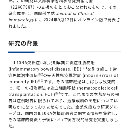
女性の活躍推進に向けた取り組み
た。この研究は文部科学省科学研究費補助金
（旧TMDU卓越大学院生制度）対象学生（秋入
2023年（49.5MB）
セミナー・特別講義トップ
設置計画履行状況報告書
歯学部在学生
学生相談支援室
就職支援ガイド
統合イノベーション機構
統合国際機構
（22K07887）の支援のもとでおこなわれたもので、その
学対象）の募集について
令和６年度（２０２４年度）東京医科歯科大学
大学統合時の教育・学生生活について（受験生
研究成果は、国際科学誌
Journal of Clinical
研究大学強化促進事業に関する情報・評価
動物実験等に関する情報
2023年（PDF：4.5MB）
次世代認定マーク「くるみん」を取得しました
Immunology
に、2024年9月12日にオンライン版で発表さ
「研究者早期育成コース」採用決定通知書授与
2022年（38.1 MB）
2026年度
向け）
大学院在学生
障害を理由とする差別の解消の推進に関する対
外国人留学生の就職情報について
統合イノベーション機構トップ
若手研究者支援センター（統合研究機構）
統合情報機構（図書館部門・ITセキュリティ部
（基準適合一般事業主認定）
れました。
Call for Applications to TMDU-SPRING
式を行いました。
Regarding education and student life after
応要領
門）
企業等からの資金提供状況の公表
2022年（PDF：53.8 MB）
Program (formerly the TMDU WISE
the integration（For prospective
2021年（PDF：71.9 MB）
2025年度
附属学校在学生
就職活動体験談について
医療ビッグデータによるトータル・ヘルスケア
研究基盤クラスター（統合研究機構）
Program) for the 2024 Academic Year
students）
研究の背景
令和５年度（２０２３年度）東京医科歯科大学
バリアフリーマップ
イノベーション創出の基盤構築プロジェクト
統合情報機構（図書館部門・ITセキュリティ部
学生支援・保健管理機構
女性活躍推進法による一般事業主行動計画
2021年（PDF：4.5 MB）
「研究者早期育成コース及び研究者養成コー
2020年 （PDF：67.8MB）
2023年度
門）トップ
OB・OG情報について
研究基盤クラスター（統合研究機構）トップ
先端医歯工学創成クラスター（統合研究機構）
令和6年度（2024年度）東京医科歯科大学
ス」採用決定通知書授与式を行いました。
大学統合時の教育・学生生活について（在学生
困りごと対策貸出グッズ
オープンイノベーションセンター
学生支援・保健管理機構トップ
IL10RA欠損症は乳児期早期に炎症性腸疾患
環境安全管理室
「TMDU-SPRING」対象学生の募集について
次世代育成支援対策推進法による一般事業主行
向け）
2020年 （PDF：4.6MB）
※1
(inflammatory bowel disease. IBD)
を引き起こす常
2019年 （PDF：71.7MB）
2024年度
ITヘルプデスク（学内専用サイト）
（※春入学対象）について
動計画
Regarding education and student life after
内定取り消しについて
リサーチコアセンター
先端医歯工学創成クラスター（統合研究機構）
統合研究機構から他部局へ異動したセンター
令和４年度（２０２２年度）東京医科歯科大学
※2
染色体潜性遺伝
の先天性免疫異常症 (inborn errors of
the integration (For current students)
ヘルスサイエンスR&Dセンター
トップ
保健管理センター
環境安全管理室トップ
広報部
「研究者早期育成コース及び研究者養成コー
※3
2019年 （PDF：5.2MB）
immunity. IEI)
です。その臨床経過はしばしば致死的
2018年 （PDF：83.3MB）
2022年度
ITセキュリティ部門（学内専用サイト）
Call for Application to TMDU WISE
ス」採用決定通知書授与式を行いました。
女性の活躍推進に向けた取り組み
進路届の提出について
で、唯一の根治療法は造血細胞移植 (hematopoietic cell
実験動物センター
統合研究機構から他部局へ異動したセンタート
※4
Programs (II) for the 2023 Academic Year
transplantation. HCT)
です。これまでの本邦からの報
教学IR関連公開情報
再生医療研究センター
ップ
湯島学生支援センター
環境報告書
2018年 （PDF：18.7MB）
告は症例報告に限られており、治療成績の実態については
by Eligible Students (*Autumn admission)
2017年 （PDF：75.1MB）
2021年度
図書館部門
令和３年度（２０２１年度）東京医科歯科大学
目標とする教員の適正な年齢構成
その他 就職関連情報（推薦書等）
生命倫理研究センター
明らかになっておりませんでした。金兼教授らの研究グル
「卓越大学院生制度（Ⅰ）」採用決定通知書授
教学IR関連公開情報トップ
再生医療研究センター（微生物安全性グルー
低侵襲医療センター（旧：低侵襲医歯学研究セ
湯島学生支援センタートップ
ープは、国内のIL10RA欠損症患者に関する情報を集約し、
2017年 （PDF：7.2MB）
令和５年度（２０２３年度）東京医科歯科大学
与式を行いました。
2016年 （PDF：73.0MB）
2020年度
プ）
ンター）
図書館部門トップ
デジタル変革推進事務室
その臨床的特徴と予後について後方視的研究を実施しまし
キャンパスマスタープラン2016
疾患バイオリソースセンター
「卓越大学院生制度（Ⅱ）」対象学生（秋入学
た。
卒業生進路アンケート
学生相談支援室