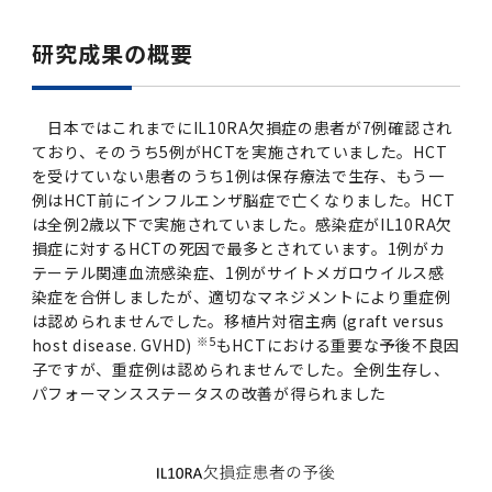
2016年 （PDF：13.5MB）
対象）の募集について
学位の申請
2015年 （PDF：83.3MB）
2019年度
脳統合機能研究センター
図書館
連絡先一覧
国立大学法人ガバナンス・コード報告書
研究成果の概要
卒後3年大学評価アンケート
ダイバーシティ・インクルージョン室
2015年 （PDF：2.3MB）
2014年 （PDF：21.4MB）
2018年度
核酸・ペプチド創薬治療研究センター
図書館講習会
役員会議事概要について
卒業時大学評価アンケート
日本ではこれまでにIL10RA欠損症の患者が7例確認され
2013年 （PDF：6.4MB）
2017年度
アクティブラーニング教室・情報検索室
ており、そのうち5例がHCTを実施されていました。HCT
企業活動と医療機関等の透明性ガイドライン
を受けていない患者のうち1例は保存療法で生存、もう一
科目評価（旧 科目別アンケート）
例はHCT前にインフルエンザ脳症で亡くなりました。HCT
2016年度
イマキク
は全例2歳以下で実施されていました。感染症がIL10RA欠
教学IR 業績・活動
損症に対するHCTの死因で最多とされています。1例がカ
2015年度
情報システムポータル
テーテル関連血流感染症、1例がサイトメガロウイルス感
染症を合併しましたが、適切なマネジメントにより重症例
は認められませんでした。移植片対宿主病 (graft versus
2014年度
お茶の水医学雑誌
※5
host disease. GVHD)
もHCTにおける重要な予後不良因
子ですが、重症例は認められませんでした。全例生存し、
パフォーマンスステータスの改善が得られました
2013年度
2012年度