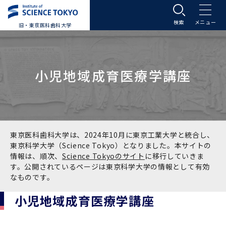
旧・東京医科歯科大学
大学案内
小児地域成育医療学講座
大学案内トップ
入学案内
学長メッセージ
入学案内トップ
学生生活
基本理念・沿革
大学案内
学生生活トップ
教育研究組織等
東京医科歯科大学は、2024年10月に東京工業大学と統合し、
東京科学大学（Science Tokyo）となりました。本サイトの
情報は、順次、
Science Tokyoのサイト
に移行していきま
基本理念・沿革トップ
東京医科歯科大学の特色
学部受験生向け「大学案内」（冊子）
Science Tokyo SPRING (医歯学系)
教育研究組織等トップ
大学病院
す。公開されているページは東京科学大学の情報として有効
なものです。
理念
東京医科歯科大学の特色トップ
アクセス
学部入学案内
Science Tokyo SPRING (医歯学系) トップ
Science Tokyo BOOST (医歯学系)
教育理念
大学病院トップ
研究・連携
小児地域成育医療学講座
沿革
学問と教育の聖地 湯島に建つ東京医科歯科大
アクセストップ
運営組織
学部入学案内トップ
大学院入学案内
今後の博士学生向け支援制度について
Science Tokyo BOOST (医歯学系)トップ
CS（クリニシャン・サイエンティスト）養成支
教育理念トップ
医学部（医学科･保健衛生学科）
医科（医系診療部門）
研究・連携トップ
国際交流