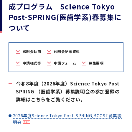
学
援制度
成プログラム Science Tokyo
建物沿革
キャンパスマップ
運営組織トップ
広報誌・刊行物
アドミッション・ポリシー
大学院入学案内トップ
聴講生・科目等履修生および大学院研究生募集
令和8年度（2026年度）総合知と癒しの次世代
令和8年度（2026年度）トップレベルAI研究の
ポリシー
歯学部（歯学科･口腔保健学科）
歯科（歯系診療部門）
外部資金
大学基金
Post-SPRING(医歯学系)春募集に
教育について
フロントランナー育成プログラム Science
ための共創型エキスパート人材育成プログラム
CS（クリニシャン・サイエンティスト）養成支
授業・カリキュラム
Tokyo Post-SPRING(医歯学系)春募集につい
対象学生（Science Tokyo BOOST（医歯学
援制度トップ
ついて
歴代校長及び学長
大学組織一覧
広報誌・刊行物トップ
大学の計画と評価
入試制度
募集要項
聴講生・科目等履修生および大学院研究生募集
入学に関するお問い合わせ窓口
ポリシートップ
医学部（医学科･保健衛生学科）
教養部
外部資金トップ
研究手続き
受験生
在学生
卒業生
て
系）生）の募集について
研究について
トップ
授業・カリキュラムトップ
入学料・授業料・奨学金
企業・研究者・一般の方
令和８年度（2026年度）CS（クリニシャン・
学生歌
学長・役員
大学紹介動画
大学の計画と評価トップ
入試制度トップ
募集要項トップ
四大学連合
学部などについて
WEB出願
医学部（医学科･保健衛生学科）
医学部（医学科･保健衛生学科）トップ
歯学部（歯学科･口腔保健学科）
教養部トップ
大学院医歯学総合研究科
研究費獲得支援
研究手続きトップ
研究活動
病院をご利用の方
令和7年度（2025年度）「総合知と癒しの次世
令和7年度トップレベルAI研究のための共創型
サイエンティスト）養成支援制度の募集につい
医療について
医学部
四大学連合･複合領域コース
入学料・授業料・奨学金トップ
説明会動画
説明会配布資料
留学情報
代フロントランナー育成プログラム Science
エキスパート人材育成プログラム対象学生（医
て
大学紹介動画トップ
ブランド
副学長
大学概要（冊子）
大学評価の制度について
四大学連合トップ
学部入試の変更点（予告）
学部などについてトップ
医歯学総合研究科
情報公開・個人情報
学生生活などについて
アドミッション・ポリシー
歯学部（歯学科･口腔保健学科）
医学科
歯学部（歯学科･口腔保健学科）トップ
大学院医歯学総合研究科
公開講座・公開シンポジウム・講演会等のお知
大学院医歯学総合研究科トップ
大学院保健衛生学研究科
産学官連携
倫理審査申請システム
研究活動トップ
研究組織
Tokyo SPRING(医歯学系)」対象学生の春募集
歯学系-BOOST生）の募集について
申請様式等
申請フォーム
募集要項
アクセス
学内サイト
EN
東京医科歯科大学の誓い
歯学部
教育要項（学部シラバス）
授業料・入学料・検定料
学生生活サポート
らせ
について
Call for Applications for the Clinician
大学紹介動画
大学評価の制度についてトップ
理事･監事
統合報告書
1-1．第４期中期目標・中期計画等について【6
四大学連合憲章等
情報公開・個人情報トップ
入試データ
ILA国府台
学生生活などについてトップ
保健衛生学研究科
東京医科歯科大学ＳＤＧｓ推進宣言
イベント
過去の試験問題・入試データ
大学院医歯学総合研究科
保健衛生学科 【看護学専攻】
歯学科
大学院医歯学総合研究科トップ
大学院保健衛生学研究科
修士課程 医歯理工保健学専攻
大学院保健衛生学研究科トップ
寄附講座・寄附部門一覧
e-Rad 府省共通研究開発管理システム(外部サ
利益相反申告システム(学外利用時VPN必要)
研究情報データベース
研究組織トップ
取り組み・規制
令和６年度（2024年度）TMDUトップレベル
Scientist (CS) Training Support Program
令和8年度（2026年度）Science Tokyo Post-
世界大学ランキング
年間】
生体材料工学研究所
授業料・入学料・検定料トップ
履修要項（大学院シラバス）
入学料・授業料免除・徴収猶予について
学生生活サポートトップ
各種支援制度
ILA国府台担当教員一覧
イト)
Call for Applications to Science Tokyo
AI研究のための共創型エキスパート人材育成プ
for Academic Year 2026
SPRING （医歯学系）募集説明会の参加登録の
(Admission & Tuition
キャンパスライフ編
概説
四大学連合憲章等トップ
Post-SPRING（MD）Program for the 2026
ログラム 対象学生（TMDU-BOOST生）の募
役員会
広報誌
複合領域コース(四大学共通)
情報公開制度
これまでの学部入試変更点
医学部
授業料・入学料・検定料
イベントトップ
FAQ
男性職員の育児休業等取得推進宣言
資料請求
TOEFL-ITP試験結果（スコアレポート）の返
大学院保健衛生学研究科
保健衛生学科 【検査技術学専攻】
口腔保健学科【口腔保健衛生学専攻】
修士課程 医歯理工保健学専攻
大学院保健衛生学研究科トップ
修士課程 医歯理工保健学専攻トップ
修士課程 医歯理工保健学専攻【医療管理政策
研究科長挨拶
ジョイントリサーチ講座・ジョイントリサーチ
臨床研究審査委員会申請システム
機関リポジトリ
若手研究者支援センター（YISC）
取り組み・規制トップ
事務部
詳細はこちらをご覧ください。
Exemption/Deferment)
1-1．第４期中期目標・中期計画等について【6
Academic Year by Eligible Students
集について
1-2.年度計画・年度評価等について【第1期～
却について
難治疾患研究所
授業料・入学料・検定料
保健衛生学研究科科目等履修生について
アルバイトについて
就職・キャリア支援
学（MMA）コース】
部門一覧
科研費電子申請システム(外部サイト)
年間】トップ
(*Spring admission)
第3期】
留学制度編
広報誌トップ
１．国立大学法人評価
四大学連合憲章
複合領域コース(四大学共通)トップ
経営協議会
大学案内 【受験生向け】（冊子）
複合領域コース（東京医科歯科大学）
個人情報保護制度
歯学部
奨学金について
オープンキャンパス
医歯学総合研究科博士課程 国際連携専攻（ジ
ダイバーシティ
合格発表
口腔保健学科【口腔保健工学専攻】
修士課程 医歯理工保健学専攻【医療管理政策
博士課程看護先進科学専攻
概要
概要
実験計画書のWeb申請システム(学外利用時
研究テーマ検索
重点研究領域
研究不正の防止
事務部トップ
2026年度Science Tokyo Post-SPRING,BOOST募集説
入学料・授業料免除・徴収猶予について
奨学金について
ョイント・ディグリープログラム：JDP）
大学院入学希望者向け入試説明会
大学院研究生
入学料・授業料免除・徴収猶予について
アパート等の紹介
就職・キャリア支援トップ
学（MMA）コース】
サークル・学園祭
修士課程 医歯理工保健学専攻 グローバルヘル
生体材料工学研究所
研究助成金
VPN必要)
明会
(Admission & Tuition
第１期 中期目標・中期計画等について
1-2.年度計画・年度評価等について【第1期～
Call for Applications to Science Tokyo
2．認証評価
(Admission & Tuition
スリーダー養成 (MPH) コース
多職種連携教育編
広報誌「Bloom! 医科歯科大」
２．大学認証評価
「大学院学生の教育研究交流」に関する協定書
複合領域コースについて
教育研究評議会
写真で綴る 東京医科歯科大学
三大学連合（外部サイト）
統合報告書
ダイバーシティトップ
生体材料工学研究所
入学料・授業料の免除・徴収猶予について
医学部医学科サマープログラム
コンプライアンス・ハラスメント
試験問題及び解答例等の公表
博士課程共同災害看護学専攻
分野構成
組織
research map
統合研究機構・統合イノベーション推進機構
研究不正等の公表について
各種お問い合わせ先(事務部)
Exemption/Deferment)トップ