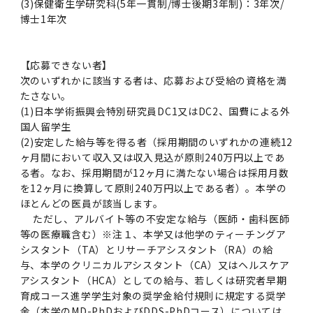
(3)保健衛生学研究科(5年一貫制/博士後期3年制)：3年次/
博士1年次
【応募できない者】
次のいずれかに該当する者は、応募および受給の資格を満
たさない。
(1)日本学術振興会特別研究員DC1又はDC2、国費による外
国人留学生
(2)安定した給与等を得る者（採用期間のいずれかの連続12
ヶ月間において収入又は収入見込が原則240万円以上であ
る者。なお、採用期間が12ヶ月に満たない場合は採用月数
を12ヶ月に換算して原則240万円以上である者）。本学の
ほとんどの医員が該当します。
ただし、アルバイト等の不安定な給与（医師・歯科医師
等の医療職含む）※注１、本学又は他学のティーチングア
シスタント（TA）とリサーチアシスタント（RA）の給
与、本学のクリニカルアシスタント（CA）又はヘルスケア
アシスタント（HCA）としての給与、若しくは研究者早期
育成コース進学学生対象の奨学金給付規則に規定する奨学
金（本学のMD-PhDおよびDDS-PhDコース）については、