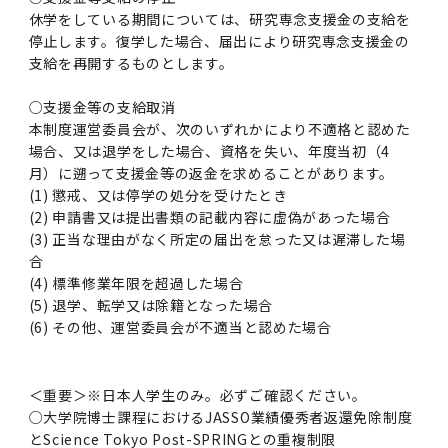
休学をしている期間については、研究専念支援金の支給を
停止します。復学した場合、届出により研究専念支援金の
支給を再開するものとします。
○支援金等の支給取消
本制度運営委員会が、次のいずれかにより不適格と認めた
場合、又は退学をした場合、資格を失い、年度当初（4
月）に遡って支援金等の返金を求めることがあります。
(1) 懲戒、又は停学の処分を受けたとき
(2) 申請書又は提出書類の記載内容に虚偽があった場合
(3) 正当な理由がなく所定の届出を怠った又は遅滞した場
合
(4) 標準修業年限を超過した場合
(5) 退学、転学又は除籍となった場合
(6) その他、運営委員会が不適当と認めた場合
＜重要＞※日本人学生のみ。必ずご確認ください。
○大学院博士課程におけるJASSO業績優秀者返還免除制度
とScience Tokyo Post-SPRINGとの重複制限