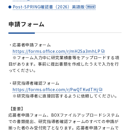
2016年 （PDF：13.5MB）
対象）の募集について
学位の申請
2015年 （PDF：83.3MB）
2019年度
脳統合機能研究センター
図書館
連絡先一覧
Post-SPRING確認書（2026）英語版
国立大学法人ガバナンス・コード報告書
卒後3年大学評価アンケート
ダイバーシティ・インクルージョン室
2015年 （PDF：2.3MB）
2014年 （PDF：21.4MB）
2018年度
核酸・ペプチド創薬治療研究センター
図書館講習会
申請フォーム
役員会議事概要について
卒業時大学評価アンケート
2013年 （PDF：6.4MB）
2017年度
アクティブラーニング教室・情報検索室
企業活動と医療機関等の透明性ガイドライン
・応募者申請フォーム
科目評価（旧 科目別アンケート）
https://forms.office.com/r/mH2Sa3mhLP
2016年度
イマキク
※フォーム入力中に研究業績書等をアップロードする項
目があります。事前に提出書類を作成したうえで入力を行
教学IR 業績・活動
ってください。
2015年度
情報システムポータル
・研究指導者確認フォーム
2014年度
お茶の水医学雑誌
https://forms.office.com/r/PwQTKvdTHj
※研究指導者に直接回答するように依頼してください。
2013年度
【重要】
応募者申請フォーム、BOXファイルアップロードシステム
での書類提出、研究指導者確認フォームのすべての申請が
2012年度
揃った者のみ受付完了となります。応募者申請フォームで