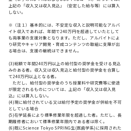
上記の「収入又は収入見込」（安定した給与等）には算入
しない。
※（注１）基本的には、不安定な収入と説明可能なアルバ
イト収入であれば、年間で240万円を超過していたとして
も両事業の支援対象となります。ただし、アルバイトによ
り研究やキャリア開発・育成コンテンツの取組に支障が出
る場合は、支援の継続はできません。
(3)総額で年間240万円以上の給付型の奨学金を受ける見込
みのある者。収入又は収入見込と給付型の奨学金を合算し
て240万円以上となる者。
ただし、給付型の奨学金のうち授業料や研究費等に使途
が限定されるものについては、上記の「収入又は収入見
込」には算入しない。
(4)現に給付されている又は給付予定の奨学金が併給を不可
としている場合
(5)在学延長により標準修業年限を超過した者。ただし、長
期履修者において標準修業年限内である者は除く。
(6)既にScience Tokyo SPRING生(医歯学系)に採用された