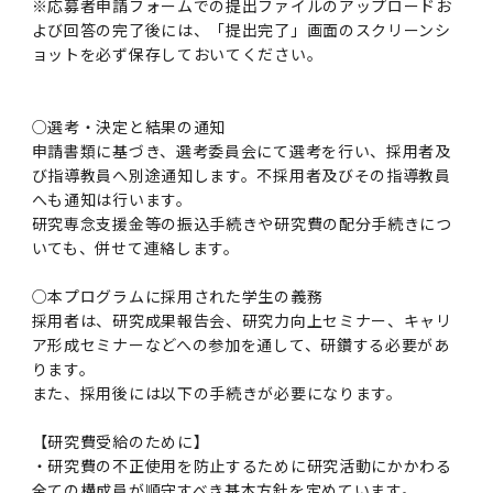
※応募者申請フォームでの提出ファイルのアップロードお
よび回答の完了後には、「提出完了」画面のスクリーンシ
ョットを必ず保存しておいてください。
○選考・決定と結果の通知
申請書類に基づき、選考委員会にて選考を行い、採用者及
び指導教員へ別途通知します。不採用者及びその指導教員
へも通知は行います。
研究専念支援金等の振込手続きや研究費の配分手続きにつ
いても、併せて連絡します。
○本プログラムに採用された学生の義務
採用者は、研究成果報告会、研究力向上セミナー、キャリ
ア形成セミナーなどへの参加を通して、研鑽する必要があ
ります。
また、採用後には以下の手続きが必要になります。
【研究費受給のために】
・研究費の不正使用を防止するために研究活動にかかわる
全ての構成員が順守すべき基本方針を定めています。