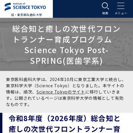
旧・東京医科歯科大学
大学案内
総合知と癒しの次世代フロン
トランナー育成プログラム
大学案内トップ
入学案内
Science Tokyo Post-
SPRING(医歯学系)
学長メッセージ
入学案内トップ
学生生活
基本理念・沿革
大学案内
学生生活トップ
教育研究組織等
東京医科歯科大学は、2024年10月に東京工業大学と統合し、
東京科学大学（Science Tokyo）となりました。本サイトの
情報は、順次、
Science Tokyoのサイト
に移行していきま
基本理念・沿革トップ
東京医科歯科大学の特色
学部受験生向け「大学案内」（冊子）
Science Tokyo SPRING (医歯学系)
教育研究組織等トップ
大学病院
す。公開されているページは東京科学大学の情報として有効
なものです。
理念
東京医科歯科大学の特色トップ
アクセス
学部入学案内
Science Tokyo SPRING (医歯学系) トップ
Science Tokyo BOOST (医歯学系)
教育理念
大学病院トップ
研究・連携
令和8年度（2026年度）総合知と
癒しの次世代フロントランナー育
沿革
学問と教育の聖地 湯島に建つ東京医科歯科大
アクセストップ
運営組織
学部入学案内トップ
大学院入学案内
今後の博士学生向け支援制度について
Science Tokyo BOOST (医歯学系)トップ
CS（クリニシャン・サイエンティスト）養成支
教育理念トップ
医学部（医学科･保健衛生学科）
医科（医系診療部門）
研究・連携トップ
国際交流