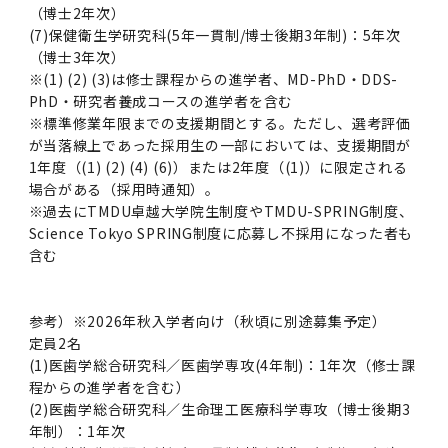
（博士2年次）
(7)保健衛生学研究科(5年一貫制/博士後期3年制)：5年次
（博士3年次）
※(1) (2) (3)は修士課程からの進学者、MD-PhD・DDS-
PhD・研究者養成コースの進学者を含む
※標準修業年限までの支援期間とする。ただし、選考評価
が当落線上であった採用生の一部においては、支援期間が
1年度（(1) (2) (4) (6)）または2年度（(1)）に限定される
場合がある（採用時通知）。
※過去にTMDU卓越大学院生制度やTMDU-SPRING制度、
Science Tokyo SPRING制度に応募し不採用になった者も
含む
参考）※2026年秋入学者向け（秋頃に別途募集予定）
定員2名
(1)医歯学総合研究科／医歯学専攻(4年制)：1年次（修士課
程からの進学者を含む）
(2)医歯学総合研究科／生命理工医療科学専攻（博士後期3
年制）：1年次