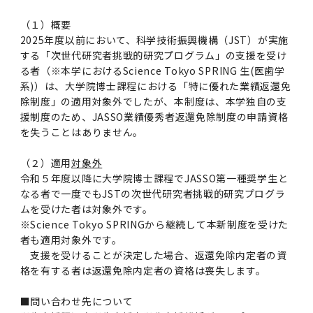
（１）概要
2025年度以前において、科学技術振興機構（JST）が実施
する「次世代研究者挑戦的研究プログラム」の支援を受け
る者（※本学におけるScience Tokyo SPRING 生(医歯学
系)）は、大学院博士課程における「特に優れた業績返還免
除制度」の適用対象外でしたが、本制度は、本学独自の支
援制度のため、JASSO業績優秀者返還免除制度の申請資格
を失うことはありません。
（２）適用
対象外
令和５年度以降に大学院博士課程でJASSO第一種奨学生と
なる者で一度でもJSTの次世代研究者挑戦的研究プログラ
ムを受けた者は対象外です。
※Science Tokyo SPRINGから継続して本新制度を受けた
者も適用対象外です。
支援を受けることが決定した場合、返還免除内定者の資
格を有する者は返還免除内定者の資格は喪失します。
■問い合わせ先について