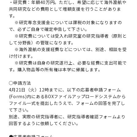
・研究費：年額40万円。ただし、希望に応じて海外渡航や
共同研究などの費用として増額支援を行うことがありま
す。
※研究専念支援金については課税の対象になりますの
で、必ずご自身で確定申告して下さい。
※研究費については受入れ研究室の研究指導者（原則と
して分野長）の管理になります。
※海外渡航の支援経費などについては、別途、相談を受
け付けます。
※研究費は自身の研究遂行上、必要な経費に支出可能で
す。購入物品等の所有権は本学に帰属します。
○申請方法
4月21日（火）12時までに、以下の応募者申請フォーム
(Forms)内にあるBOXファイルアップロードシステムから
ファイル一式を提出したうえで、フォームの回答を完了し
て下さい。
別途、実際の研究指導者に、研究指導者確認フォームより
回答するように依頼してください。
●応募者申請フォーム