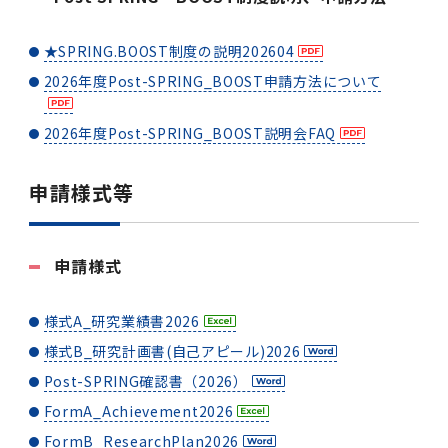
女性の活躍推進に向けた取り組み
（旧TMDU卓越大学院生制度）対象学生（秋入
2023年（49.5MB）
セミナー・特別講義トップ
設置計画履行状況報告書
歯学部在学生
学生相談支援室
就職支援ガイド
統合イノベーション機構
統合国際機構
学対象）の募集について
令和６年度（２０２４年度）東京医科歯科大学
大学統合時の教育・学生生活について（受験生
研究大学強化促進事業に関する情報・評価
★SPRING.BOOST制度の説明202604
動物実験等に関する情報
2023年（PDF：4.5MB）
次世代認定マーク「くるみん」を取得しました
「研究者早期育成コース」採用決定通知書授与
2022年（38.1 MB）
2026年度
向け）
大学院在学生
障害を理由とする差別の解消の推進に関する対
外国人留学生の就職情報について
統合イノベーション機構トップ
若手研究者支援センター（統合研究機構）
統合情報機構（図書館部門・ITセキュリティ部
（基準適合一般事業主認定）
2026年度Post-SPRING_BOOST申請方法について
Call for Applications to TMDU-SPRING
式を行いました。
Regarding education and student life after
応要領
門）
企業等からの資金提供状況の公表
2022年（PDF：53.8 MB）
Program (formerly the TMDU WISE
the integration（For prospective
2021年（PDF：71.9 MB）
2025年度
2026年度Post-SPRING_BOOST説明会FAQ
附属学校在学生
就職活動体験談について
医療ビッグデータによるトータル・ヘルスケア
研究基盤クラスター（統合研究機構）
Program) for the 2024 Academic Year
students）
令和５年度（２０２３年度）東京医科歯科大学
バリアフリーマップ
イノベーション創出の基盤構築プロジェクト
統合情報機構（図書館部門・ITセキュリティ部
学生支援・保健管理機構
女性活躍推進法による一般事業主行動計画
2021年（PDF：4.5 MB）
「研究者早期育成コース及び研究者養成コー
2020年 （PDF：67.8MB）
2023年度
門）トップ
申請様式等
OB・OG情報について
研究基盤クラスター（統合研究機構）トップ
先端医歯工学創成クラスター（統合研究機構）
令和6年度（2024年度）東京医科歯科大学
ス」採用決定通知書授与式を行いました。
大学統合時の教育・学生生活について（在学生
困りごと対策貸出グッズ
オープンイノベーションセンター
学生支援・保健管理機構トップ
環境安全管理室
「TMDU-SPRING」対象学生の募集について
次世代育成支援対策推進法による一般事業主行
向け）
2020年 （PDF：4.6MB）
2019年 （PDF：71.7MB）
2024年度
ITヘルプデスク（学内専用サイト）
（※春入学対象）について
動計画
Regarding education and student life after
内定取り消しについて
リサーチコアセンター
先端医歯工学創成クラスター（統合研究機構）
統合研究機構から他部局へ異動したセンター
令和４年度（２０２２年度）東京医科歯科大学
申請様式
the integration (For current students)
ヘルスサイエンスR&Dセンター
トップ
保健管理センター
環境安全管理室トップ
広報部
「研究者早期育成コース及び研究者養成コー
2019年 （PDF：5.2MB）
2018年 （PDF：83.3MB）
2022年度
ITセキュリティ部門（学内専用サイト）
Call for Application to TMDU WISE
ス」採用決定通知書授与式を行いました。
女性の活躍推進に向けた取り組み
進路届の提出について
実験動物センター
統合研究機構から他部局へ異動したセンタート
様式A_研究業績書2026
Programs (II) for the 2023 Academic Year
教学IR関連公開情報
再生医療研究センター
ップ
湯島学生支援センター
環境報告書
2018年 （PDF：18.7MB）
by Eligible Students (*Autumn admission)
様式B_研究計画書(自己アピール)2026
2017年 （PDF：75.1MB）
2021年度
図書館部門
令和３年度（２０２１年度）東京医科歯科大学
目標とする教員の適正な年齢構成
その他 就職関連情報（推薦書等）
生命倫理研究センター
Post-SPRING確認書（2026）
「卓越大学院生制度（Ⅰ）」採用決定通知書授
教学IR関連公開情報トップ
再生医療研究センター（微生物安全性グルー
低侵襲医療センター（旧：低侵襲医歯学研究セ
湯島学生支援センタートップ
2017年 （PDF：7.2MB）
令和５年度（２０２３年度）東京医科歯科大学
与式を行いました。
2016年 （PDF：73.0MB）
2020年度
プ）
ンター）
図書館部門トップ
FormA_Achievement2026
デジタル変革推進事務室
キャンパスマスタープラン2016
疾患バイオリソースセンター
「卓越大学院生制度（Ⅱ）」対象学生（秋入学
卒業生進路アンケート
FormB_ResearchPlan2026
学生相談支援室