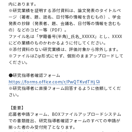
内にあります。
※研究業績を証明する添付資料は、論文発表のタイトルペ
ージ（著者、題、誌名、日付等の情報を含むもの）、学会
発表の抄録（発表者、題、会議名、日付等の情報を含むも
の）などのコピー等（PDF）。
ファイル名は「学籍番号(半角)_氏名_XXXXX」とし、XXXX
にどの業績のものかわかるように付してください。
※添付資料のない研究業績は、評価対象から除外します。
※ファイルはZip形式にせず、個別のままアップロードして
ください。
●研究指導者確認フォーム
https://forms.office.com/r/PwQTKvdTHj
※研究指導者に直接フォーム回答するように依頼してくだ
さい。
【重要】
応募者申請フォーム、BOXファイルアップロードシステム
での書類提出、研究指導者確認フォームのすべての申請が
揃った者のみ受付完了となります。