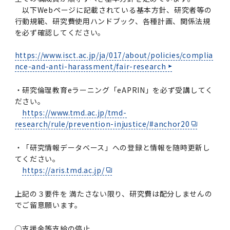
以下Webページに記載されている基本方針、研究者等の
行動規範、研究費使用ハンドブック、各種計画、関係法規
を必ず確認してください。
https://www.isct.ac.jp/ja/017/about/policies/complia
nce-and-anti-harassment/fair-research
・研究倫理教育eラーニング「eAPRIN」を必ず受講してく
ださい。
https://www.tmd.ac.jp/tmd-
research/rule/prevention-injustice/#anchor20
・「研究情報データベース」への登録と情報を随時更新し
てください。
https://aris.tmd.ac.jp/
上記の３要件を 満たさない限り、研究費は配分しませんの
でご留意願います。
○支援金等支給の停止