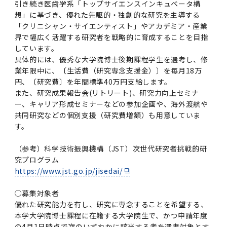
引き続き医歯学系「トップサイエンスインキュベータ構
想」に基づき、優れた先駆的・独創的な研究を主導する
「クリニシャン・サイエンティスト」やアカデミア・産業
界で幅広く活躍する研究者を戦略的に育成することを目指
しています。
具体的には、優秀な大学院博士後期課程学生を選考し、修
業年限中に、〔生活費（研究専念支援金）〕を毎月18万
円、〔研究費〕を年間標準40万円支給します。
また、研究成果報告会(リトリート)、研究力向上セミナ
ー、キャリア形成セミナーなどの参加企画や、海外渡航や
共同研究などの個別支援（研究費増額）も用意していま
す。
（参考）科学技術振興機構（JST）次世代研究者挑戦的研
究プログラム
https://www.jst.go.jp/jisedai/
○募集対象者
優れた研究能力を有し、研究に専念することを希望する、
本学大学院博士課程に在籍する大学院生で、かつ申請年度
の4月1日時点で次のいずれかに該当する者を選考対象とす