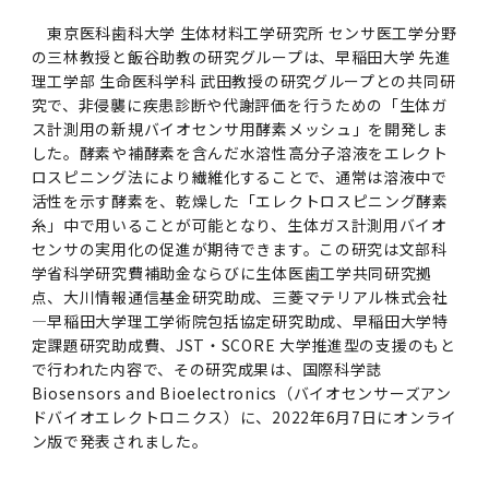
女性の活躍推進に向けた取り組み
（旧TMDU卓越大学院生制度）対象学生（秋入
2023年（49.5MB）
セミナー・特別講義トップ
設置計画履行状況報告書
歯学部在学生
学生相談支援室
就職支援ガイド
統合イノベーション機構
統合国際機構
東京医科歯科大学 生体材料工学研究所 センサ医工学分野
学対象）の募集について
令和６年度（２０２４年度）東京医科歯科大学
大学統合時の教育・学生生活について（受験生
研究大学強化促進事業に関する情報・評価
動物実験等に関する情報
の三林教授と飯谷助教の研究グループは、早稲田大学 先進
2023年（PDF：4.5MB）
次世代認定マーク「くるみん」を取得しました
「研究者早期育成コース」採用決定通知書授与
2022年（38.1 MB）
2026年度
向け）
理工学部 生命医科学科 武田教授の研究グループとの共同研
大学院在学生
障害を理由とする差別の解消の推進に関する対
外国人留学生の就職情報について
統合イノベーション機構トップ
若手研究者支援センター（統合研究機構）
統合情報機構（図書館部門・ITセキュリティ部
（基準適合一般事業主認定）
Call for Applications to TMDU-SPRING
式を行いました。
Regarding education and student life after
究で、非侵襲に疾患診断や代謝評価を行うための「生体ガ
応要領
門）
企業等からの資金提供状況の公表
2022年（PDF：53.8 MB）
Program (formerly the TMDU WISE
the integration（For prospective
ス計測用の新規バイオセンサ用酵素メッシュ」を開発しま
2021年（PDF：71.9 MB）
2025年度
附属学校在学生
就職活動体験談について
医療ビッグデータによるトータル・ヘルスケア
研究基盤クラスター（統合研究機構）
した。酵素や補酵素を含んだ水溶性高分子溶液をエレクト
Program) for the 2024 Academic Year
students）
令和５年度（２０２３年度）東京医科歯科大学
バリアフリーマップ
イノベーション創出の基盤構築プロジェクト
統合情報機構（図書館部門・ITセキュリティ部
学生支援・保健管理機構
ロスピニング法により繊維化することで、通常は溶液中で
女性活躍推進法による一般事業主行動計画
2021年（PDF：4.5 MB）
「研究者早期育成コース及び研究者養成コー
2020年 （PDF：67.8MB）
2023年度
門）トップ
活性を示す酵素を、乾燥した「エレクトロスピニング酵素
OB・OG情報について
研究基盤クラスター（統合研究機構）トップ
先端医歯工学創成クラスター（統合研究機構）
令和6年度（2024年度）東京医科歯科大学
ス」採用決定通知書授与式を行いました。
大学統合時の教育・学生生活について（在学生
糸」中で用いることが可能となり、生体ガス計測用バイオ
困りごと対策貸出グッズ
オープンイノベーションセンター
学生支援・保健管理機構トップ
環境安全管理室
「TMDU-SPRING」対象学生の募集について
次世代育成支援対策推進法による一般事業主行
向け）
2020年 （PDF：4.6MB）
センサの実用化の促進が期待できます。この研究は文部科
2019年 （PDF：71.7MB）
2024年度
ITヘルプデスク（学内専用サイト）
（※春入学対象）について
動計画
Regarding education and student life after
内定取り消しについて
リサーチコアセンター
先端医歯工学創成クラスター（統合研究機構）
統合研究機構から他部局へ異動したセンター
学省科学研究費補助金ならびに生体医歯工学共同研究拠
令和４年度（２０２２年度）東京医科歯科大学
the integration (For current students)
点、大川情報通信基金研究助成、三菱マテリアル株式会社
ヘルスサイエンスR&Dセンター
トップ
保健管理センター
環境安全管理室トップ
広報部
「研究者早期育成コース及び研究者養成コー
2019年 （PDF：5.2MB）
—早稲田大学理工学術院包括協定研究助成、早稲田大学特
2018年 （PDF：83.3MB）
2022年度
ITセキュリティ部門（学内専用サイト）
Call for Application to TMDU WISE
ス」採用決定通知書授与式を行いました。
女性の活躍推進に向けた取り組み
進路届の提出について
実験動物センター
統合研究機構から他部局へ異動したセンタート
定課題研究助成費、JST・SCORE 大学推進型の支援のもと
Programs (II) for the 2023 Academic Year
教学IR関連公開情報
再生医療研究センター
ップ
湯島学生支援センター
環境報告書
で行われた内容で、その研究成果は、国際科学誌
2018年 （PDF：18.7MB）
by Eligible Students (*Autumn admission)
2017年 （PDF：75.1MB）
2021年度
図書館部門
令和３年度（２０２１年度）東京医科歯科大学
Biosensors and Bioelectronics（バイオセンサーズアン
目標とする教員の適正な年齢構成
その他 就職関連情報（推薦書等）
生命倫理研究センター
ドバイオエレクトロニクス）に、2022年6月7日にオンライ
「卓越大学院生制度（Ⅰ）」採用決定通知書授
教学IR関連公開情報トップ
再生医療研究センター（微生物安全性グルー
低侵襲医療センター（旧：低侵襲医歯学研究セ
湯島学生支援センタートップ
2017年 （PDF：7.2MB）
ン版で発表されました。
令和５年度（２０２３年度）東京医科歯科大学
与式を行いました。
2016年 （PDF：73.0MB）
2020年度
プ）
ンター）
図書館部門トップ
デジタル変革推進事務室
キャンパスマスタープラン2016
疾患バイオリソースセンター
「卓越大学院生制度（Ⅱ）」対象学生（秋入学
卒業生進路アンケート
学生相談支援室