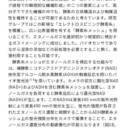
グ過程での瞬間的な繊維形成」の二つの要素によって、高
分子でできた繊維の中でも、酵素の立体構造および触媒活
性を維持することが可能であるためと考えています。研究
グループではこの新規な「エレクトロスピニング酵素糸」
を積層し、広い比表面積を有する「酵素糸メッシュ」を用
いることで、エタノールガスを選択的かつ視覚的に検出す
るガスイメージングに成功しました。バイオセンサであり
ながら溶液の添加などの前処理を必要とすること無く、直
接利用することも可能です。
酵素糸メッシュがエタノールガスを検出する仕組みで
は、補酵素ニコチンアミドアデニンジヌクレオチド(NAD)
依存型アルコール脱水素酵素(ADH)の触媒反応を用いたバ
※4
イオ蛍光法
を用いています。カメラの前方に酸化型NAD
(NAD+)およびADHを含む酵素糸メッシュを設置し、エタ
ノールガスを負荷すると酵素反応により還元型NAD
(NADH)が生じます。このNADHは波長340 nmの紫外光照
射により波長490 nmの蛍光を生じ、蛍光の強度が負荷さ
れたエタノールガス濃度と相関することからADH酵素糸メ
ッシュ上の蛍光強度分布をカメラで撮像することで、エタ
ノールガス濃度分布の動画像化が可能となります（図1B,