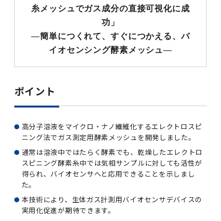
第3期】トップ
SPRING（MD）Program for the 2025
Exemption/Deferment)
奨学金についてトップ
日本学生支援機構
学費・入学金・奨学金について
大学院保健衛生学研究科
学生保険制度について
企業・官公庁・医療機関の皆様へ
サークル・学園祭トップ
博士課程 医歯学専攻
施設利用
難治疾患研究所
AMED研究費の年間公募スケジュール(学内専
倫理審査手続きについて
糸メッシュでガス成分の直接可視化に成
Academic Year by Eligible Students
第２期 中期目標・中期計画等について
3．自己点検・評価
博士課程 医歯学専攻
用)
学長×医学部学生懇談
英語版広報誌「TMDU ANNUAL NEWS」
写真で綴る 東京医科歯科大学トップ
３．自己点検・評価
「大学院学生の教育研究交流」に関する実施細
各複合領域コースの概要
学長選考・監察会議
クラウドファンディング実施プロジェクト一覧
医療管理政策学（MMA）コース（東京医科歯科
法定公開情報
東京医科歯科大学ダイバーシティ＆インクルー
コンプライアンス・ハラスメントトップ
難治疾患研究所
アルバイトについて
歯学部サマープログラム
医歯学総合研究科修士課程履修要項（シラバ
功」
教育研究分野組織、指導教員研究内容
(*Autumn admission)
プレスリリース
オープンイノベーションセンター
剽窃チェックツール(学内専用)
【2026年4月入学者】入学料免除・徴収猶予申
（第１期中期目標期間中）年度計画、年度評価
奨学金について
日本学生支援機構
目
大学）
ジョン推進宣言等
学費・入学金・奨学金についてトップ
大学院医歯学総合研究科生体検査科学講座
国民年金について
在学生向け
お茶の水祭
施設利用トップ
博士課程 生命理工医療科学専攻
ス）
ボランティア
高等研究院
各種実験手続き例(学内専用)
―簡単につくれて、すぐにつかえる、バ
請について（Admission Fee
等について
第３期中期目標・中期計画等について
4．指定国立大学法人構想に関する進捗状況に
博士課程 医歯学専攻トップ
博士課程 国際連携専攻（ジョイント・ディグリ
GAPファンド等の公募
Exemption&Admission Fee Deferment）
学長×歯学部学生懇談
学内向け広報誌「TMDUニュース」
第1回『学びの地』
編入学制度について（複数学士号）
統計データ
ハラスメントへの対応について
国際交流サイト
学生寮について
オンライン個別進学相談
イオセンシング酵素メッシュ―
教育研究分野組織、指導教員研究内容トップ
履修要項（大学院シラバス）保健衛生学研究科
令和７年度（２０２５年度）総合知と癒しの次
青い鳥広場(学内専用)
各種センター
安全保障輸出管理(学内専用)
ついて
財団法人・地方公共団体等奨学金
ー・プログラム：JDP）
「複合領域コース｣｢編入学｣及び｢複数学士号｣
東京医科歯科大学ダイバーシティ＆インクルー
ダイバーシティ・インクルージョン室
奨学金について
研究テーマ検索システム
在学生向けトップ
学生相談窓口
新型コロナウイルス感染症に伴うお知らせ
保健管理センター
情報システム
大学病院
世代フロントランナー育成プログラム（医歯学
研究に必要な講習会等
（第２期中期目標期間中）年度計画・年度評価
に関する協定書
ジョン推進宣言等トップ
概要
系）「Science Tokyo SPRING (医歯学系)」
「修学支援に対する相談窓口」を設置しまし
東京医科歯科大学の歴史
医歯大ひろば
第2回『教育 講義・実習の軌跡』
土地・建物及び所在地／関係施設位置図
公益通報について
研究情報サイト
アパート等の紹介
地域特別枠推薦選抜説明会
看護先進科学専攻
５大学災害看護コンソーシアム履修の手引き
等について
高等研究院
利益相反
関連リンク先
2025年度国立大学臨床検査学系博士後期課程
博士課程 生命理工医療科学専攻
（旧TMDU卓越大学院生制度）対象学生（秋入
た。
ポイント
わくわく保育園（学内保育施設）
入学料・授業料の免除・徴収猶予について
お問い合わせ
学校推薦・求人情報について
ピアサポーター
卒業後の進路及び卒業者数
学生・女性支援センター
台風等の自然災害や交通機関運休による休講措
大学病院トップ
スポーツサイエンス機構
ES細胞/iPS細胞を使用する実験(学内専用)
優秀賞募集について
学対象）の募集について
「複合領域コース」の履修者に係る「編入学」
東京医科歯科大学ダイバーシティ＆インクルー
分野構成
置（湯島地区）Class Cancellation Measures
第3回『知と癒しの匠の創造者たち』
東京医科歯科大学規則集
研究テーマ検索システム
学生保険制度について
入試説明会
統合教育機構学務企画課
（第３期中期目標期間中）年度計画・年度評価
臨床研究法における臨床研究の利益相反管理に
及び「複数学士号」に関する実施細目
ジョン推進宣言／基本方針／アクション・プラ
博士課程 生命理工医療科学専攻トップ
due to Natural Disasters, such as
履修要項（大学院シラバス）
高等教育の修学支援制度
障がいのある学生のサポートについて
学内就職支援イベント
証明書関係
わくわく保育園
医科（医系診療部門）
M&Dデータ科学センター
等について
各種委員会関係(学内専用)
ついて
ン
高分子溶液をマイクロ・ナノ繊維化するエレクトロスピ
Typhoons, and Transportation
Call for Applications to Science Tokyo
医歯学総合研究科博士課程医歯学系専攻履修要
その他の情報公開
卒業後の進路データ
キャンパス見学 ※現在は受け付けておりませ
設置計画履行状況報告書
ニング法でガス測定用酵素メッシュを開発しました。
Cancellation (for the Yushima area)
SPRING（MD）Program for the 2024
項（シラバス）
概要
年報
ん
証明書関係トップ
学外就職支援イベント
障がいのある学生サポート
フィットネスルーム・売店
歯科（歯系診療部門）
統合教育機構
特定認定再生医療等委員会
特定認定再生医療等委員会
Academic Year by Eligible Students
通常は溶液中ではたらく酵素でも、乾燥したエレクトロ
女性活躍推進法による一般事業主行動計画
研究不正の防止
サークル紹介
スピニング酵素糸中では気相サンプルに対しても活性が
(*Autumn admission)
年報
新入学の大学院生へ To New Graduate
分野構成
年報トップ
統合教育機構学務企画課
得られ、バイオセンサへと応用できることを示しまし
ILA国府台 公開講座等のお知らせ
教養部在学生
障がいのある学生サポートトップ
インターンシップ
文部科学省からのお知らせ
国立美術館キャンパスメンバーズ
統合教育機構トップ
統合研究機構・統合イノベーション機構
ヒトES細胞倫理審査委員会
Students
次世代育成支援対策推進法による一般事業主行
た。
会計監査人候補者の決定について
大学祭
令和６年度（２０２４年度）総合知と癒しの次
年報トップ
動計画
医歯学総合研究科博士課程生命理工学系専攻履
2024年（25.7MB）
セミナー・特別講義
本技術により、生体ガス計測用バイオセンサデバイスの
キャンパス紹介
医学部在学生
修学上の支援について
就職支援サイトリンク集
世代フロントランナー育成プログラム（医歯学
令和７年度（２０２５年度）新入生向けPC購
医学・歯学分野における数理・データサイエン
統合研究機構・統合イノベーション機構トップ
オープンイノベーションセンター
利益相反に関する説明会資料(ダウンロード)(学
実用化促進が期待できます。
修要項（シラバス）
系）「Science Tokyo SPRING (医歯学系)」
入推奨仕様書
ス・AI教育開発事業
内専用)
教育等の情報
留学について
2024年（PDF：5.4MB）