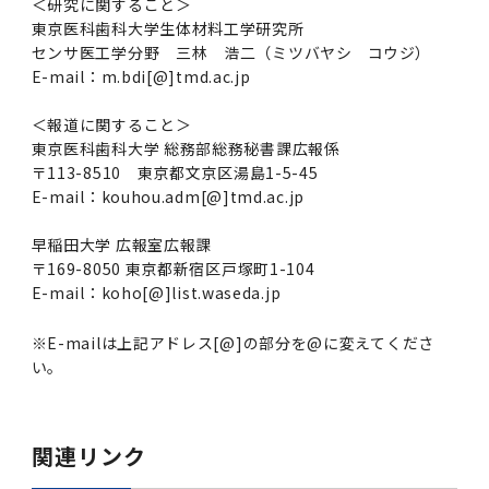
＜研究に関すること＞
東京医科歯科大学生体材料工学研究所
センサ医工学分野 三林 浩二（ミツバヤシ コウジ）
E-mail：m.bdi[@]tmd.ac.jp
＜報道に関すること＞
東京医科歯科大学 総務部総務秘書課広報係
〒113-8510 東京都文京区湯島1-5-45
E-mail：kouhou.adm[@]tmd.ac.jp
早稲田大学 広報室広報課
〒169-8050 東京都新宿区戸塚町1-104
E-mail：koho[@]list.waseda.jp
※E-mailは上記アドレス[@]の部分を@に変えてくださ
い。
関連リンク