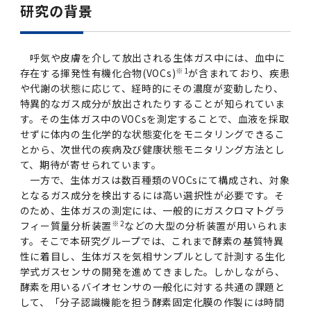
2016年 （PDF：13.5MB）
対象）の募集について
研究の背景
学位の申請
2015年 （PDF：83.3MB）
2019年度
脳統合機能研究センター
図書館
連絡先一覧
国立大学法人ガバナンス・コード報告書
卒後3年大学評価アンケート
ダイバーシティ・インクルージョン室
2015年 （PDF：2.3MB）
2014年 （PDF：21.4MB）
2018年度
核酸・ペプチド創薬治療研究センター
図書館講習会
呼気や皮膚を介して放出される生体ガス中には、血中に
役員会議事概要について
※1
存在する揮発性有機化合物(VOCs)
が含まれており、疾患
卒業時大学評価アンケート
や代謝の状態に応じて、経時的にその濃度が変動したり、
2013年 （PDF：6.4MB）
2017年度
アクティブラーニング教室・情報検索室
企業活動と医療機関等の透明性ガイドライン
特異的なガス成分が放出されたりすることが知られていま
科目評価（旧 科目別アンケート）
す。その生体ガス中のVOCsを測定することで、血液を採取
2016年度
イマキク
せずに体内の生化学的な状態変化をモニタリングできるこ
とから、次世代の疾病及び健康状態モニタリング方法とし
教学IR 業績・活動
て、期待が寄せられています。
2015年度
情報システムポータル
一方で、生体ガスは数百種類のVOCsにて構成され、対象
となるガス成分を検出するには高い選択性が必要です。そ
のため、生体ガスの測定には、一般的にガスクロマトグラ
2014年度
お茶の水医学雑誌
※2
フィー質量分析装置
などの大型の分析装置が用いられま
す。そこで本研究グループでは、これまで酵素の基質特異
2013年度
性に着目し、生体ガスを気相サンプルとして計測する生化
学式ガスセンサの開発を進めてきました。しかしながら、
酵素を用いるバイオセンサの一般化に対する共通の課題と
2012年度
して、「分子認識機能を担う酵素固定化膜の作製には時間