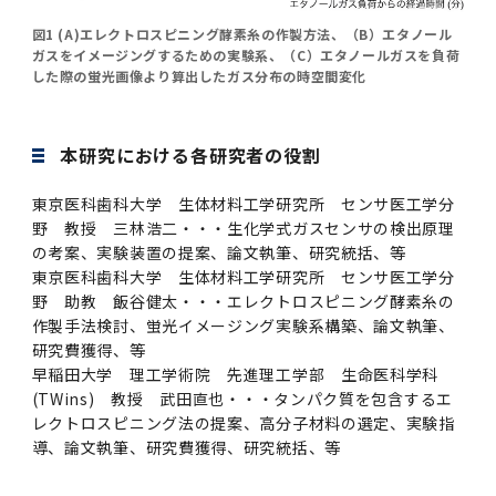
図1 (A)エレクトロスピニング酵素糸の作製方法、（B）エタノール
ガスをイメージングするための実験系、（C）エタノールガスを負荷
した際の蛍光画像より算出したガス分布の時空間変化
本研究における各研究者の役割
東京医科歯科大学 生体材料工学研究所 センサ医工学分
野 教授 三林浩二・・・生化学式ガスセンサの検出原理
の考案、実験装置の提案、論文執筆、研究統括、等
東京医科歯科大学 生体材料工学研究所 センサ医工学分
野 助教 飯谷健太・・・エレクトロスピニング酵素糸の
作製手法検討、蛍光イメージング実験系構築、論文執筆、
研究費獲得、等
早稲田大学 理工学術院 先進理工学部 生命医科学科
(TWins) 教授 武田直也・・・タンパク質を包含するエ
レクトロスピニング法の提案、高分子材料の選定、実験指
導、論文執筆、研究費獲得、研究統括、等