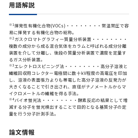
用語解説
※1
揮発性有機化合物(VOCs)・・・・・・・・常温常圧で容
易に揮発する有機化合物の総称。
※2
ガスクロマトグラフィー質量分析装置・・・・・・・・
複数の成分から成る混合気体をカラムと呼ばれる成分分離
装置を介して分離し、後段の質量分析装置で濃度を定量す
るガス分析装置。
※3
エレクトロスピニング法・・・・・・・・高分子溶液と
繊維回収用コレクター電極間に数十kV程度の高電圧を印加
し、溶液の表面張力よりも帯電した高分子溶液の反発力が
大きくなることで引き出され、直径がナノメートルからマ
イクロメートルの繊維を得る手法。
※4
バイオ蛍光法・・・・・・・・酵素反応の結果として増
減する分子を蛍光検出することで目的となる基質分子の定
量を行う分子計測手法。
論文情報