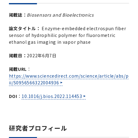
掲載誌：
Biosensors and Bioelectronics
論文タイトル：
Enzyme-embedded electrospun fiber
sensor of hydrophilic polymer for fluorometric
ethanol gas imaging in vapor phase
掲載日：
2022年6月7日
掲載URL
：
https://www.sciencedirect.com/science/article/abs/p
ii/S0956566322004936
DOI
：
10.1016/j.bios.2022.114453
研究者プロフィール