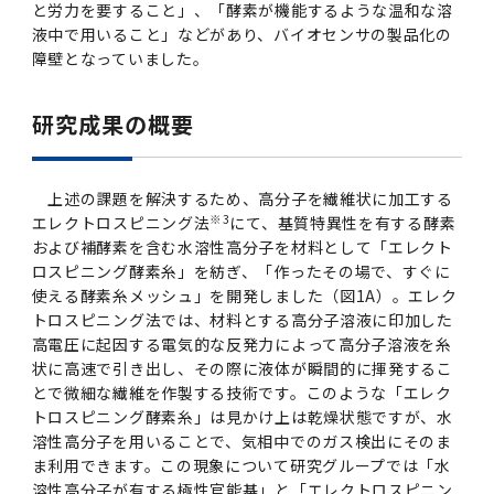
と労力を要すること」、「酵素が機能するような温和な溶
2011年度
液中で用いること」などがあり、バイオセンサの製品化の
障壁となっていました。
研究成果の概要
上述の課題を解決するため、高分子を繊維状に加工する
※3
エレクトロスピニング法
にて、基質特異性を有する酵素
および補酵素を含む水溶性高分子を材料として「エレクト
ロスピニング酵素糸」を紡ぎ、「作ったその場で、すぐに
使える酵素糸メッシュ」を開発しました（図1A）。エレク
トロスピニング法では、材料とする高分子溶液に印加した
高電圧に起因する電気的な反発力によって高分子溶液を糸
状に高速で引き出し、その際に液体が瞬間的に揮発するこ
とで微細な繊維を作製する技術です。このような「エレク
トロスピニング酵素糸」は見かけ上は乾燥状態ですが、水
溶性高分子を用いることで、気相中でのガス検出にそのま
ま利用できます。この現象について研究グループでは「水
溶性高分子が有する極性官能基」と「エレクトロスピニン