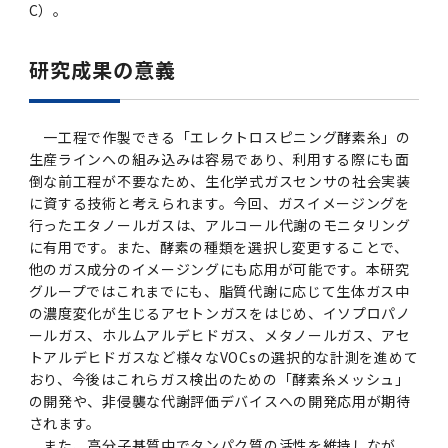
C）。
研究成果の意義
一工程で作製できる「エレクトロスピニング酵素糸」の
生産ラインへの組み込みは容易であり、利用する際にも面
倒な前工程が不要なため、生化学式ガスセンサの社会実装
に資する技術と考えられます。今回、ガスイメージングを
行ったエタノールガスは、アルコール代謝のモニタリング
に有用です。また、酵素の種類を選択し変更することで、
他のガス成分のイメージングにも応用が可能です。本研究
グループではこれまでにも、脂質代謝に応じて生体ガス中
の濃度変化が生じるアセトンガスをはじめ、イソプロパノ
ールガス、ホルムアルデヒドガス、メタノールガス、アセ
トアルデヒドガスなど様々なVOCsの選択的な計測を進めて
おり、今後はこれらガス検出のための「酵素糸メッシュ」
の開発や、非侵襲な代謝評価デバイスへの開発応用が期待
されます。
また、高分子基質中でタンパク質の活性を維持しなが