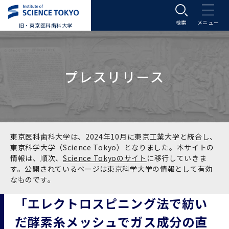
旧・東京医科歯科大学
大学案内
プレスリリース
大学案内トップ
入学案内
学長メッセージ
入学案内トップ
学生生活
基本理念・沿革
大学案内
学生生活トップ
教育研究組織等
東京医科歯科大学は、2024年10月に東京工業大学と統合し、
東京科学大学（Science Tokyo）となりました。本サイトの
情報は、順次、
Science Tokyoのサイト
に移行していきま
基本理念・沿革トップ
東京医科歯科大学の特色
学部受験生向け「大学案内」（冊子）
Science Tokyo SPRING (医歯学系)
教育研究組織等トップ
大学病院
す。公開されているページは東京科学大学の情報として有効
なものです。
理念
東京医科歯科大学の特色トップ
アクセス
学部入学案内
Science Tokyo SPRING (医歯学系) トップ
Science Tokyo BOOST (医歯学系)
教育理念
大学病院トップ
研究・連携
「エレクトロスピニング法で紡い
だ酵素糸メッシュでガス成分の直
沿革
学問と教育の聖地 湯島に建つ東京医科歯科大
アクセストップ
運営組織
学部入学案内トップ
大学院入学案内
今後の博士学生向け支援制度について
Science Tokyo BOOST (医歯学系)トップ
CS（クリニシャン・サイエンティスト）養成支
教育理念トップ
医学部（医学科･保健衛生学科）
医科（医系診療部門）
研究・連携トップ
国際交流