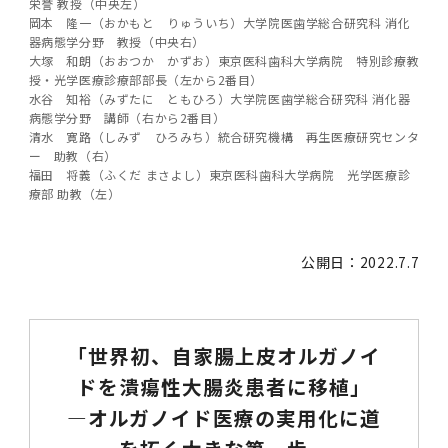
第3期】トップ
SPRING（MD）Program for the 2025
Exemption/Deferment)
奨学金についてトップ
日本学生支援機構
栄誉 教授（中央左）
学費・入学金・奨学金について
大学院保健衛生学研究科
学生保険制度について
企業・官公庁・医療機関の皆様へ
サークル・学園祭トップ
博士課程 医歯学専攻
施設利用
難治疾患研究所
AMED研究費の年間公募スケジュール(学内専
倫理審査手続きについて
岡本 隆一（おかもと りゅういち）大学院医歯学総合研究科 消化
Academic Year by Eligible Students
第２期 中期目標・中期計画等について
3．自己点検・評価
博士課程 医歯学専攻
用)
器病態学分野 教授（中央右）
学長×医学部学生懇談
英語版広報誌「TMDU ANNUAL NEWS」
写真で綴る 東京医科歯科大学トップ
３．自己点検・評価
「大学院学生の教育研究交流」に関する実施細
各複合領域コースの概要
学長選考・監察会議
クラウドファンディング実施プロジェクト一覧
医療管理政策学（MMA）コース（東京医科歯科
法定公開情報
東京医科歯科大学ダイバーシティ＆インクルー
コンプライアンス・ハラスメントトップ
難治疾患研究所
アルバイトについて
歯学部サマープログラム
医歯学総合研究科修士課程履修要項（シラバ
教育研究分野組織、指導教員研究内容
(*Autumn admission)
プレスリリース
オープンイノベーションセンター
剽窃チェックツール(学内専用)
【2026年4月入学者】入学料免除・徴収猶予申
（第１期中期目標期間中）年度計画、年度評価
奨学金について
日本学生支援機構
大塚 和朗（おおつか かずお）東京医科歯科大学病院 特別診療教
目
大学）
ジョン推進宣言等
学費・入学金・奨学金についてトップ
大学院医歯学総合研究科生体検査科学講座
国民年金について
在学生向け
お茶の水祭
施設利用トップ
博士課程 生命理工医療科学専攻
ス）
ボランティア
高等研究院
各種実験手続き例(学内専用)
請について（Admission Fee
授・光学医療診療部部長（左から2番目）
等について
第３期中期目標・中期計画等について
4．指定国立大学法人構想に関する進捗状況に
博士課程 医歯学専攻トップ
博士課程 国際連携専攻（ジョイント・ディグリ
GAPファンド等の公募
Exemption&Admission Fee Deferment）
水谷 知裕（みずたに ともひろ）大学院医歯学総合研究科 消化器
学長×歯学部学生懇談
学内向け広報誌「TMDUニュース」
第1回『学びの地』
編入学制度について（複数学士号）
統計データ
ハラスメントへの対応について
国際交流サイト
学生寮について
オンライン個別進学相談
教育研究分野組織、指導教員研究内容トップ
履修要項（大学院シラバス）保健衛生学研究科
令和７年度（２０２５年度）総合知と癒しの次
青い鳥広場(学内専用)
各種センター
安全保障輸出管理(学内専用)
ついて
財団法人・地方公共団体等奨学金
病態学分野 講師（右から2番目）
ー・プログラム：JDP）
「複合領域コース｣｢編入学｣及び｢複数学士号｣
東京医科歯科大学ダイバーシティ＆インクルー
ダイバーシティ・インクルージョン室
奨学金について
研究テーマ検索システム
在学生向けトップ
学生相談窓口
新型コロナウイルス感染症に伴うお知らせ
保健管理センター
情報システム
大学病院
世代フロントランナー育成プログラム（医歯学
研究に必要な講習会等
清水 寛路（しみず ひろみち）統合研究機構 再生医療研究センタ
（第２期中期目標期間中）年度計画・年度評価
に関する協定書
ジョン推進宣言等トップ
概要
系）「Science Tokyo SPRING (医歯学系)」
「修学支援に対する相談窓口」を設置しまし
ー 助教（右）
東京医科歯科大学の歴史
医歯大ひろば
第2回『教育 講義・実習の軌跡』
土地・建物及び所在地／関係施設位置図
公益通報について
研究情報サイト
アパート等の紹介
地域特別枠推薦選抜説明会
看護先進科学専攻
５大学災害看護コンソーシアム履修の手引き
等について
高等研究院
利益相反
関連リンク先
2025年度国立大学臨床検査学系博士後期課程
福田 将義（ふくだ まさよし）東京医科歯科大学病院 光学医療診
博士課程 生命理工医療科学専攻
（旧TMDU卓越大学院生制度）対象学生（秋入
た。
わくわく保育園（学内保育施設）
入学料・授業料の免除・徴収猶予について
お問い合わせ
学校推薦・求人情報について
ピアサポーター
卒業後の進路及び卒業者数
学生・女性支援センター
台風等の自然災害や交通機関運休による休講措
大学病院トップ
スポーツサイエンス機構
ES細胞/iPS細胞を使用する実験(学内専用)
療部 助教（左）
優秀賞募集について
学対象）の募集について
「複合領域コース」の履修者に係る「編入学」
東京医科歯科大学ダイバーシティ＆インクルー
分野構成
置（湯島地区）Class Cancellation Measures
第3回『知と癒しの匠の創造者たち』
東京医科歯科大学規則集
研究テーマ検索システム
学生保険制度について
入試説明会
統合教育機構学務企画課
（第３期中期目標期間中）年度計画・年度評価
臨床研究法における臨床研究の利益相反管理に
及び「複数学士号」に関する実施細目
ジョン推進宣言／基本方針／アクション・プラ
博士課程 生命理工医療科学専攻トップ
due to Natural Disasters, such as
履修要項（大学院シラバス）
高等教育の修学支援制度
障がいのある学生のサポートについて
学内就職支援イベント
証明書関係
わくわく保育園
医科（医系診療部門）
M&Dデータ科学センター
等について
各種委員会関係(学内専用)
ついて
ン
Typhoons, and Transportation
Call for Applications to Science Tokyo
公開日：2022.7.7
医歯学総合研究科博士課程医歯学系専攻履修要
その他の情報公開
卒業後の進路データ
キャンパス見学 ※現在は受け付けておりませ
設置計画履行状況報告書
Cancellation (for the Yushima area)
SPRING（MD）Program for the 2024
項（シラバス）
概要
年報
ん
証明書関係トップ
学外就職支援イベント
障がいのある学生サポート
フィットネスルーム・売店
歯科（歯系診療部門）
統合教育機構
特定認定再生医療等委員会
特定認定再生医療等委員会
Academic Year by Eligible Students
女性活躍推進法による一般事業主行動計画
研究不正の防止
サークル紹介
(*Autumn admission)
年報
新入学の大学院生へ To New Graduate
分野構成
年報トップ
統合教育機構学務企画課
「世界初、自家腸上皮オルガノイ
ILA国府台 公開講座等のお知らせ
教養部在学生
障がいのある学生サポートトップ
インターンシップ
文部科学省からのお知らせ
国立美術館キャンパスメンバーズ
統合教育機構トップ
統合研究機構・統合イノベーション機構
ヒトES細胞倫理審査委員会
Students
次世代育成支援対策推進法による一般事業主行
ドを潰瘍性大腸炎患者に移植」
会計監査人候補者の決定について
大学祭
令和６年度（２０２４年度）総合知と癒しの次
年報トップ
動計画
医歯学総合研究科博士課程生命理工学系専攻履
2024年（25.7MB）
セミナー・特別講義
キャンパス紹介
医学部在学生
修学上の支援について
就職支援サイトリンク集
世代フロントランナー育成プログラム（医歯学
令和７年度（２０２５年度）新入生向けPC購
―オルガノイド医療の実用化に道
医学・歯学分野における数理・データサイエン
統合研究機構・統合イノベーション機構トップ
オープンイノベーションセンター
利益相反に関する説明会資料(ダウンロード)(学
修要項（シラバス）
系）「Science Tokyo SPRING (医歯学系)」
入推奨仕様書
ス・AI教育開発事業
内専用)
教育等の情報
留学について
2024年（PDF：5.4MB）