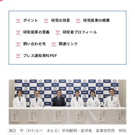
学
援制度
建物沿革
キャンパスマップ
運営組織トップ
広報誌・刊行物
アドミッション・ポリシー
大学院入学案内トップ
聴講生・科目等履修生および大学院研究生募集
令和8年度（2026年度）総合知と癒しの次世代
令和8年度（2026年度）トップレベルAI研究の
ポリシー
歯学部（歯学科･口腔保健学科）
歯科（歯系診療部門）
外部資金
大学基金
教育について
フロントランナー育成プログラム Science
ための共創型エキスパート人材育成プログラム
CS（クリニシャン・サイエンティスト）養成支
授業・カリキュラム
ポイント
研究の背景
研究成果の概要
Tokyo Post-SPRING(医歯学系)春募集につい
対象学生（Science Tokyo BOOST（医歯学
援制度トップ
歴代校長及び学長
大学組織一覧
広報誌・刊行物トップ
大学の計画と評価
入試制度
募集要項
聴講生・科目等履修生および大学院研究生募集
入学に関するお問い合わせ窓口
ポリシートップ
医学部（医学科･保健衛生学科）
教養部
外部資金トップ
研究手続き
受験生
在学生
卒業生
研究成果の意義
研究者プロフィール
て
系）生）の募集について
研究について
トップ
授業・カリキュラムトップ
入学料・授業料・奨学金
企業・研究者・一般の方
令和８年度（2026年度）CS（クリニシャン・
問い合わせ先
関連リンク
学生歌
学長・役員
大学紹介動画
大学の計画と評価トップ
入試制度トップ
募集要項トップ
四大学連合
学部などについて
WEB出願
医学部（医学科･保健衛生学科）
医学部（医学科･保健衛生学科）トップ
歯学部（歯学科･口腔保健学科）
教養部トップ
大学院医歯学総合研究科
研究費獲得支援
研究手続きトップ
研究活動
病院をご利用の方
令和7年度（2025年度）「総合知と癒しの次世
令和7年度トップレベルAI研究のための共創型
サイエンティスト）養成支援制度の募集につい
医療について
医学部
四大学連合･複合領域コース
入学料・授業料・奨学金トップ
留学情報
プレス通知資料PDF
代フロントランナー育成プログラム Science
エキスパート人材育成プログラム対象学生（医
て
大学紹介動画トップ
ブランド
副学長
大学概要（冊子）
大学評価の制度について
四大学連合トップ
学部入試の変更点（予告）
学部などについてトップ
医歯学総合研究科
情報公開・個人情報
学生生活などについて
アドミッション・ポリシー
歯学部（歯学科･口腔保健学科）
医学科
歯学部（歯学科･口腔保健学科）トップ
大学院医歯学総合研究科
公開講座・公開シンポジウム・講演会等のお知
大学院医歯学総合研究科トップ
大学院保健衛生学研究科
産学官連携
倫理審査申請システム
研究活動トップ
研究組織
Tokyo SPRING(医歯学系)」対象学生の春募集
歯学系-BOOST生）の募集について
アクセス
学内サイト
EN
東京医科歯科大学の誓い
歯学部
教育要項（学部シラバス）
授業料・入学料・検定料
学生生活サポート
らせ
について
Call for Applications for the Clinician
大学紹介動画
大学評価の制度についてトップ
理事･監事
統合報告書
1-1．第４期中期目標・中期計画等について【6
四大学連合憲章等
情報公開・個人情報トップ
入試データ
ILA国府台
学生生活などについてトップ
保健衛生学研究科
東京医科歯科大学ＳＤＧｓ推進宣言
イベント
過去の試験問題・入試データ
大学院医歯学総合研究科
保健衛生学科 【看護学専攻】
歯学科
大学院医歯学総合研究科トップ
大学院保健衛生学研究科
修士課程 医歯理工保健学専攻
大学院保健衛生学研究科トップ
寄附講座・寄附部門一覧
e-Rad 府省共通研究開発管理システム(外部サ
利益相反申告システム(学外利用時VPN必要)
研究情報データベース
研究組織トップ
取り組み・規制
令和６年度（2024年度）TMDUトップレベル
Scientist (CS) Training Support Program
世界大学ランキング
年間】
生体材料工学研究所
授業料・入学料・検定料トップ
履修要項（大学院シラバス）
入学料・授業料免除・徴収猶予について
学生生活サポートトップ
各種支援制度
ILA国府台担当教員一覧
イト)
Call for Applications to Science Tokyo
AI研究のための共創型エキスパート人材育成プ
for Academic Year 2026
(Admission & Tuition
キャンパスライフ編
概説
四大学連合憲章等トップ
Post-SPRING（MD）Program for the 2026
ログラム 対象学生（TMDU-BOOST生）の募
役員会
広報誌
複合領域コース(四大学共通)
情報公開制度
これまでの学部入試変更点
医学部
授業料・入学料・検定料
イベントトップ
FAQ
男性職員の育児休業等取得推進宣言
資料請求
TOEFL-ITP試験結果（スコアレポート）の返
大学院保健衛生学研究科
保健衛生学科 【検査技術学専攻】
口腔保健学科【口腔保健衛生学専攻】
修士課程 医歯理工保健学専攻
大学院保健衛生学研究科トップ
修士課程 医歯理工保健学専攻トップ
修士課程 医歯理工保健学専攻【医療管理政策
研究科長挨拶
ジョイントリサーチ講座・ジョイントリサーチ
臨床研究審査委員会申請システム
機関リポジトリ
若手研究者支援センター（YISC）
取り組み・規制トップ
事務部
Exemption/Deferment)
1-1．第４期中期目標・中期計画等について【6
Academic Year by Eligible Students
集について
1-2.年度計画・年度評価等について【第1期～
却について
難治疾患研究所
授業料・入学料・検定料
保健衛生学研究科科目等履修生について
アルバイトについて
就職・キャリア支援
学（MMA）コース】
部門一覧
科研費電子申請システム(外部サイト)
年間】トップ
(*Spring admission)
第3期】
留学制度編
広報誌トップ
１．国立大学法人評価
四大学連合憲章
複合領域コース(四大学共通)トップ
経営協議会
大学案内 【受験生向け】（冊子）
複合領域コース（東京医科歯科大学）
個人情報保護制度
歯学部
奨学金について
オープンキャンパス
医歯学総合研究科博士課程 国際連携専攻（ジ
ダイバーシティ
合格発表
口腔保健学科【口腔保健工学専攻】
修士課程 医歯理工保健学専攻【医療管理政策
博士課程看護先進科学専攻
概要
概要
実験計画書のWeb申請システム(学外利用時
研究テーマ検索
重点研究領域
研究不正の防止
事務部トップ
入学料・授業料免除・徴収猶予について
奨学金について
ョイント・ディグリープログラム：JDP）
大学院入学希望者向け入試説明会
大学院研究生
入学料・授業料免除・徴収猶予について
アパート等の紹介
就職・キャリア支援トップ
学（MMA）コース】
サークル・学園祭
修士課程 医歯理工保健学専攻 グローバルヘル
生体材料工学研究所
研究助成金
VPN必要)
(Admission & Tuition
第１期 中期目標・中期計画等について
1-2.年度計画・年度評価等について【第1期～
Call for Applications to Science Tokyo
2．認証評価
(Admission & Tuition
スリーダー養成 (MPH) コース
渡辺 守（わたなべ まもる）学術顧問・副学長 高等研究院 特別
多職種連携教育編
広報誌「Bloom! 医科歯科大」
２．大学認証評価
「大学院学生の教育研究交流」に関する協定書
複合領域コースについて
教育研究評議会
写真で綴る 東京医科歯科大学
三大学連合（外部サイト）
統合報告書
ダイバーシティトップ
生体材料工学研究所
入学料・授業料の免除・徴収猶予について
医学部医学科サマープログラム
コンプライアンス・ハラスメント
試験問題及び解答例等の公表
博士課程共同災害看護学専攻
分野構成
組織
research map
統合研究機構・統合イノベーション推進機構
研究不正等の公表について
各種お問い合わせ先(事務部)
Exemption/Deferment)トップ