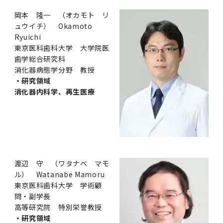
岡本 隆一 （オカモト リ
ュウイチ） Okamoto
Ryuichi
東京医科歯科大学 大学院医
歯学総合研究科
消化器病態学分野 教授
・研究領域
消化器内科学、再生医療
渡辺 守 （ワタナベ マモ
ル） Watanabe Mamoru
東京医科歯科大学 学術顧
問・副学長
高等研究院 特別栄誉教授
・研究領域