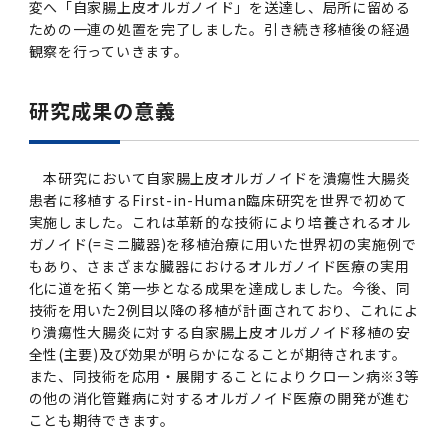
変へ「自家腸上皮オルガノイド」を送達し、局所に留める
ための一連の処置を完了しました。引き続き移植後の経過
観察を行っていきます。
研究成果の意義
本研究において自家腸上皮オルガノイドを潰瘍性大腸炎
患者に移植するFirst-in-Human臨床研究を世界で初めて
実施しました。これは革新的な技術により培養されるオル
ガノイド(=ミニ臓器)を移植治療に用いた世界初の実施例で
もあり、さまざまな臓器におけるオルガノイド医療の実用
化に道を拓く第一歩となる成果を達成しました。今後、同
技術を用いた2例目以降の移植が計画されており、これによ
り潰瘍性大腸炎に対する自家腸上皮オルガノイド移植の安
全性(主要)及び効果が明らかになることが期待されます。
また、同技術を応用・展開することによりクローン病※3等
の他の消化管難病に対するオルガノイド医療の開発が進む
ことも期待できます。