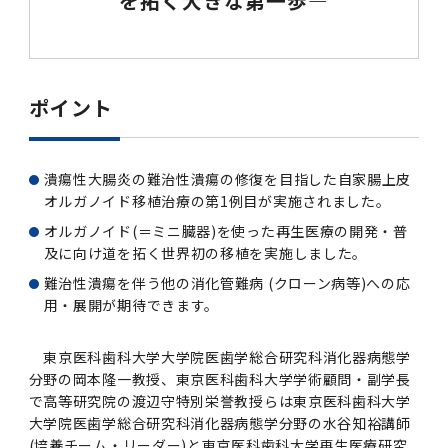
を拓く大きな第一歩―
女性の活躍推進に向けた取り組み
（旧TMDU卓越大学院生制度）対象学生（秋入
2023年（49.5MB）
セミナー・特別講義トップ
設置計画履行状況報告書
歯学部在学生
学生相談支援室
就職支援ガイド
統合イノベーション機構
統合国際機構
学対象）の募集について
令和６年度（２０２４年度）東京医科歯科大学
大学統合時の教育・学生生活について（受験生
研究大学強化促進事業に関する情報・評価
動物実験等に関する情報
2023年（PDF：4.5MB）
次世代認定マーク「くるみん」を取得しました
「研究者早期育成コース」採用決定通知書授与
2022年（38.1 MB）
2026年度
向け）
大学院在学生
障害を理由とする差別の解消の推進に関する対
外国人留学生の就職情報について
統合イノベーション機構トップ
若手研究者支援センター（統合研究機構）
統合情報機構（図書館部門・ITセキュリティ部
（基準適合一般事業主認定）
Call for Applications to TMDU-SPRING
式を行いました。
Regarding education and student life after
応要領
ポイント
門）
企業等からの資金提供状況の公表
2022年（PDF：53.8 MB）
Program (formerly the TMDU WISE
the integration（For prospective
2021年（PDF：71.9 MB）
2025年度
附属学校在学生
就職活動体験談について
医療ビッグデータによるトータル・ヘルスケア
研究基盤クラスター（統合研究機構）
Program) for the 2024 Academic Year
students）
令和５年度（２０２３年度）東京医科歯科大学
バリアフリーマップ
イノベーション創出の基盤構築プロジェクト
統合情報機構（図書館部門・ITセキュリティ部
学生支援・保健管理機構
女性活躍推進法による一般事業主行動計画
2021年（PDF：4.5 MB）
「研究者早期育成コース及び研究者養成コー
潰瘍性大腸炎の難治性潰瘍の修復を目指した自家腸上皮
2020年 （PDF：67.8MB）
2023年度
門）トップ
OB・OG情報について
研究基盤クラスター（統合研究機構）トップ
先端医歯工学創成クラスター（統合研究機構）
令和6年度（2024年度）東京医科歯科大学
ス」採用決定通知書授与式を行いました。
大学統合時の教育・学生生活について（在学生
オルガノイド移植治療の第1例目が実施されました。
困りごと対策貸出グッズ
オープンイノベーションセンター
学生支援・保健管理機構トップ
環境安全管理室
「TMDU-SPRING」対象学生の募集について
次世代育成支援対策推進法による一般事業主行
向け）
2020年 （PDF：4.6MB）
オルガノイド(＝ミニ臓器)を使った再生医療の開発・普
2019年 （PDF：71.7MB）
2024年度
ITヘルプデスク（学内専用サイト）
（※春入学対象）について
動計画
Regarding education and student life after
内定取り消しについて
リサーチコアセンター
先端医歯工学創成クラスター（統合研究機構）
統合研究機構から他部局へ異動したセンター
及に向け道を拓く世界初の移植を実施しました。
令和４年度（２０２２年度）東京医科歯科大学
the integration (For current students)
ヘルスサイエンスR&Dセンター
トップ
保健管理センター
環境安全管理室トップ
広報部
「研究者早期育成コース及び研究者養成コー
2019年 （PDF：5.2MB）
難治性潰瘍を伴う他の消化管難病 (クローン病等)への応
2018年 （PDF：83.3MB）
2022年度
ITセキュリティ部門（学内専用サイト）
Call for Application to TMDU WISE
ス」採用決定通知書授与式を行いました。
女性の活躍推進に向けた取り組み
用・展開が期待できます。
進路届の提出について
実験動物センター
統合研究機構から他部局へ異動したセンタート
Programs (II) for the 2023 Academic Year
教学IR関連公開情報
再生医療研究センター
ップ
湯島学生支援センター
環境報告書
2018年 （PDF：18.7MB）
by Eligible Students (*Autumn admission)
2017年 （PDF：75.1MB）
2021年度
図書館部門
東京医科歯科大学大学院医歯学総合研究科消化器病態学
令和３年度（２０２１年度）東京医科歯科大学
目標とする教員の適正な年齢構成
その他 就職関連情報（推薦書等）
生命倫理研究センター
分野の岡本隆一教授、東京医科歯科大学学術顧問・副学長
「卓越大学院生制度（Ⅰ）」採用決定通知書授
教学IR関連公開情報トップ
再生医療研究センター（微生物安全性グルー
低侵襲医療センター（旧：低侵襲医歯学研究セ
湯島学生支援センタートップ
2017年 （PDF：7.2MB）
で高等研究院の渡辺守特別栄誉教授らは東京医科歯科大学
令和５年度（２０２３年度）東京医科歯科大学
与式を行いました。
2016年 （PDF：73.0MB）
2020年度
プ）
ンター）
図書館部門トップ
デジタル変革推進事務室
キャンパスマスタープラン2016
疾患バイオリソースセンター
大学院医歯学総合研究科消化器病態学分野の水谷知裕講師
「卓越大学院生制度（Ⅱ）」対象学生（秋入学
卒業生進路アンケート
学生相談支援室
(培養チーム・リーダー)と東京医科歯科大学再生医療研究