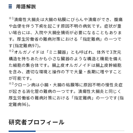
用語解説
※1
潰瘍性大腸炎は大腸の粘膜にびらんや潰瘍ができ、腹痛
や血便を伴う下痢を起こす原因不明の病気です。症状が重
い場合には、入院や大腸全摘術が必要になることもありま
す。厚生労働省の難病対策における「指定難病」の一つで
す(指定難病97)。
※2
オルガノイドは「ミニ臓器」とも呼ばれ、体外で3次元
構造を持ちあたかも小さな臓器のような構造と機能を備え
た細胞の集合体です。腸上皮オルガノイドは腸上皮幹細胞
を含み、適切な環境と操作の下で大量・長期に増やすこと
が可能です。
※3
クローン病は小腸・大腸の粘膜等に原因不明の慢性炎症
が起きる消化管の難病の一つです。潰瘍性大腸炎と同じく
厚生労働省の難病対策における「指定難病」の一つです(指
定難病96)。
研究者プロフィール