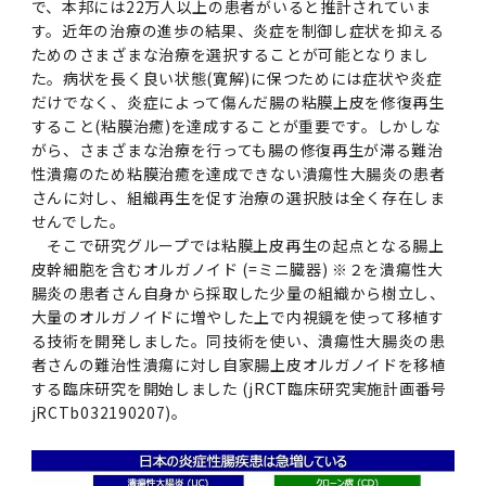
で、本邦には22万人以上の患者がいると推計されていま
す。近年の治療の進歩の結果、炎症を制御し症状を抑える
2011年度
ためのさまざまな治療を選択することが可能となりまし
た。病状を長く良い状態(寛解)に保つためには症状や炎症
だけでなく、炎症によって傷んだ腸の粘膜上皮を修復再生
すること(粘膜治癒)を達成することが重要です。しかしな
がら、さまざまな治療を行っても腸の修復再生が滞る難治
性潰瘍のため粘膜治癒を達成できない潰瘍性大腸炎の患者
さんに対し、組織再生を促す治療の選択肢は全く存在しま
せんでした。
そこで研究グループでは粘膜上皮再生の起点となる腸上
皮幹細胞を含むオルガノイド (=ミニ臓器) ※２を潰瘍性大
腸炎の患者さん自身から採取した少量の組織から樹立し、
大量のオルガノイドに増やした上で内視鏡を使って移植す
る技術を開発しました。同技術を使い、潰瘍性大腸炎の患
者さんの難治性潰瘍に対し自家腸上皮オルガノイドを移植
する臨床研究を開始しました (jRCT臨床研究実施計画番号
jRCTb032190207)。