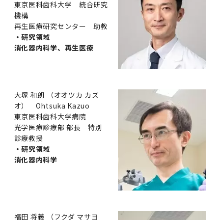
東京医科歯科大学 統合研究
機構
再生医療研究センター 助教
・研究領域
消化器内科学、再生医療
大塚 和朗 （オオツカ カズ
オ） Ohtsuka Kazuo
東京医科歯科大学病院
光学医療診療部 部長 特別
診療教授
・研究領域
消化器内科学
福田 将義 （フクダ マサヨ