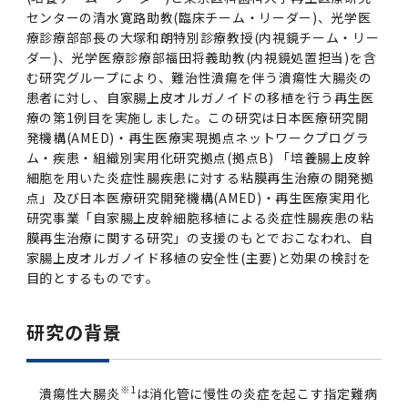
2016年 （PDF：13.5MB）
対象）の募集について
学位の申請
センターの清水寛路助教(臨床チーム・リーダー)、光学医
2015年 （PDF：83.3MB）
2019年度
脳統合機能研究センター
図書館
連絡先一覧
国立大学法人ガバナンス・コード報告書
療診療部部長の大塚和朗特別診療教授(内視鏡チーム・リー
卒後3年大学評価アンケート
ダイバーシティ・インクルージョン室
2015年 （PDF：2.3MB）
ダー)、光学医療診療部福田将義助教(内視鏡処置担当)を含
2014年 （PDF：21.4MB）
2018年度
核酸・ペプチド創薬治療研究センター
図書館講習会
役員会議事概要について
む研究グループにより、難治性潰瘍を伴う潰瘍性大腸炎の
患者に対し、自家腸上皮オルガノイドの移植を行う再生医
卒業時大学評価アンケート
療の第1例目を実施しました。この研究は日本医療研究開
2013年 （PDF：6.4MB）
2017年度
アクティブラーニング教室・情報検索室
企業活動と医療機関等の透明性ガイドライン
発機構(AMED)・再生医療実現拠点ネットワークプログラ
科目評価（旧 科目別アンケート）
ム・疾患・組織別実用化研究拠点(拠点B) 「培養腸上皮幹
2016年度
イマキク
細胞を用いた炎症性腸疾患に対する粘膜再生治療の開発拠
点」及び日本医療研究開発機構(AMED)・再生医療実用化
教学IR 業績・活動
研究事業「自家腸上皮幹細胞移植による炎症性腸疾患の粘
2015年度
情報システムポータル
膜再生治療に関する研究」の支援のもとでおこなわれ、自
家腸上皮オルガノイド移植の安全性(主要)と効果の検討を
目的とするものです。
2014年度
お茶の水医学雑誌
研究の背景
2013年度
2012年度
※1
潰瘍性大腸炎
は消化管に慢性の炎症を起こす指定難病