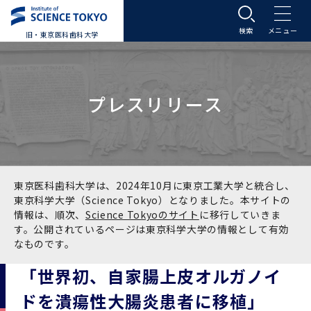
旧・東京医科歯科大学
大学案内
プレスリリース
大学案内トップ
入学案内
学長メッセージ
入学案内トップ
学生生活
基本理念・沿革
大学案内
学生生活トップ
教育研究組織等
東京医科歯科大学は、2024年10月に東京工業大学と統合し、
東京科学大学（Science Tokyo）となりました。本サイトの
情報は、順次、
Science Tokyoのサイト
に移行していきま
基本理念・沿革トップ
東京医科歯科大学の特色
学部受験生向け「大学案内」（冊子）
Science Tokyo SPRING (医歯学系)
教育研究組織等トップ
大学病院
す。公開されているページは東京科学大学の情報として有効
なものです。
理念
東京医科歯科大学の特色トップ
アクセス
学部入学案内
Science Tokyo SPRING (医歯学系) トップ
Science Tokyo BOOST (医歯学系)
教育理念
大学病院トップ
研究・連携
「世界初、自家腸上皮オルガノイ
ドを潰瘍性大腸炎患者に移植」
沿革
学問と教育の聖地 湯島に建つ東京医科歯科大
アクセストップ
運営組織
学部入学案内トップ
大学院入学案内
今後の博士学生向け支援制度について
Science Tokyo BOOST (医歯学系)トップ
CS（クリニシャン・サイエンティスト）養成支
教育理念トップ
医学部（医学科･保健衛生学科）
医科（医系診療部門）
研究・連携トップ
国際交流