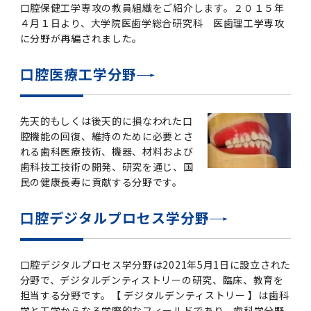
学
援制度
口腔保健工学専攻の教員組織をご紹介します。２０１５年
４月１日より、大学院医歯学総合研究科 医歯理工学専攻
建物沿革
キャンパスマップ
運営組織トップ
広報誌・刊行物
アドミッション・ポリシー
大学院入学案内トップ
聴講生・科目等履修生および大学院研究生募集
令和8年度（2026年度）総合知と癒しの次世代
令和8年度（2026年度）トップレベルAI研究の
ポリシー
歯学部（歯学科･口腔保健学科）
歯科（歯系診療部門）
外部資金
大学基金
に分野が再編されました。
教育について
フロントランナー育成プログラム Science
ための共創型エキスパート人材育成プログラム
CS（クリニシャン・サイエンティスト）養成支
授業・カリキュラム
Tokyo Post-SPRING(医歯学系)春募集につい
対象学生（Science Tokyo BOOST（医歯学
援制度トップ
歴代校長及び学長
大学組織一覧
広報誌・刊行物トップ
大学の計画と評価
入試制度
募集要項
聴講生・科目等履修生および大学院研究生募集
入学に関するお問い合わせ窓口
ポリシートップ
医学部（医学科･保健衛生学科）
教養部
外部資金トップ
研究手続き
口腔医療工学分野
受験生
在学生
卒業生
て
系）生）の募集について
研究について
トップ
授業・カリキュラムトップ
入学料・授業料・奨学金
企業・研究者・一般の方
令和８年度（2026年度）CS（クリニシャン・
学生歌
学長・役員
大学紹介動画
大学の計画と評価トップ
入試制度トップ
募集要項トップ
四大学連合
学部などについて
WEB出願
医学部（医学科･保健衛生学科）
医学部（医学科･保健衛生学科）トップ
歯学部（歯学科･口腔保健学科）
教養部トップ
大学院医歯学総合研究科
研究費獲得支援
研究手続きトップ
研究活動
病院をご利用の方
令和7年度（2025年度）「総合知と癒しの次世
令和7年度トップレベルAI研究のための共創型
サイエンティスト）養成支援制度の募集につい
医療について
先天的もしくは後天的に損なわれた口
医学部
四大学連合･複合領域コース
入学料・授業料・奨学金トップ
留学情報
代フロントランナー育成プログラム Science
エキスパート人材育成プログラム対象学生（医
て
腔機能の回復、維持のために必要とさ
大学紹介動画トップ
ブランド
副学長
大学概要（冊子）
大学評価の制度について
四大学連合トップ
学部入試の変更点（予告）
学部などについてトップ
医歯学総合研究科
情報公開・個人情報
学生生活などについて
アドミッション・ポリシー
歯学部（歯学科･口腔保健学科）
医学科
歯学部（歯学科･口腔保健学科）トップ
大学院医歯学総合研究科
公開講座・公開シンポジウム・講演会等のお知
大学院医歯学総合研究科トップ
大学院保健衛生学研究科
産学官連携
倫理審査申請システム
研究活動トップ
研究組織
Tokyo SPRING(医歯学系)」対象学生の春募集
歯学系-BOOST生）の募集について
れる歯科医療技術、機器、材料および
アクセス
学内サイト
EN
東京医科歯科大学の誓い
歯学部
教育要項（学部シラバス）
授業料・入学料・検定料
学生生活サポート
らせ
について
歯科技工技術の開発、研究を通じ、国
Call for Applications for the Clinician
民の健康長寿に貢献する分野です。
大学紹介動画
大学評価の制度についてトップ
理事･監事
統合報告書
1-1．第４期中期目標・中期計画等について【6
四大学連合憲章等
情報公開・個人情報トップ
入試データ
ILA国府台
学生生活などについてトップ
保健衛生学研究科
東京医科歯科大学ＳＤＧｓ推進宣言
イベント
過去の試験問題・入試データ
大学院医歯学総合研究科
保健衛生学科 【看護学専攻】
歯学科
大学院医歯学総合研究科トップ
大学院保健衛生学研究科
修士課程 医歯理工保健学専攻
大学院保健衛生学研究科トップ
寄附講座・寄附部門一覧
e-Rad 府省共通研究開発管理システム(外部サ
利益相反申告システム(学外利用時VPN必要)
研究情報データベース
研究組織トップ
取り組み・規制
令和６年度（2024年度）TMDUトップレベル
Scientist (CS) Training Support Program
世界大学ランキング
年間】
生体材料工学研究所
授業料・入学料・検定料トップ
履修要項（大学院シラバス）
入学料・授業料免除・徴収猶予について
学生生活サポートトップ
各種支援制度
ILA国府台担当教員一覧
イト)
Call for Applications to Science Tokyo
AI研究のための共創型エキスパート人材育成プ
for Academic Year 2026
口腔デジタルプロセス学分野
(Admission & Tuition
キャンパスライフ編
概説
四大学連合憲章等トップ
Post-SPRING（MD）Program for the 2026
ログラム 対象学生（TMDU-BOOST生）の募
役員会
広報誌
複合領域コース(四大学共通)
情報公開制度
これまでの学部入試変更点
医学部
授業料・入学料・検定料
イベントトップ
FAQ
男性職員の育児休業等取得推進宣言
資料請求
TOEFL-ITP試験結果（スコアレポート）の返
大学院保健衛生学研究科
保健衛生学科 【検査技術学専攻】
口腔保健学科【口腔保健衛生学専攻】
修士課程 医歯理工保健学専攻
大学院保健衛生学研究科トップ
修士課程 医歯理工保健学専攻トップ
修士課程 医歯理工保健学専攻【医療管理政策
研究科長挨拶
ジョイントリサーチ講座・ジョイントリサーチ
臨床研究審査委員会申請システム
機関リポジトリ
若手研究者支援センター（YISC）
取り組み・規制トップ
事務部
Exemption/Deferment)
1-1．第４期中期目標・中期計画等について【6
Academic Year by Eligible Students
集について
1-2.年度計画・年度評価等について【第1期～
却について
難治疾患研究所
授業料・入学料・検定料
保健衛生学研究科科目等履修生について
アルバイトについて
就職・キャリア支援
学（MMA）コース】
部門一覧
科研費電子申請システム(外部サイト)
年間】トップ
(*Spring admission)
第3期】
留学制度編
広報誌トップ
１．国立大学法人評価
四大学連合憲章
複合領域コース(四大学共通)トップ
経営協議会
大学案内 【受験生向け】（冊子）
複合領域コース（東京医科歯科大学）
個人情報保護制度
歯学部
奨学金について
オープンキャンパス
医歯学総合研究科博士課程 国際連携専攻（ジ
ダイバーシティ
合格発表
口腔保健学科【口腔保健工学専攻】
修士課程 医歯理工保健学専攻【医療管理政策
博士課程看護先進科学専攻
概要
概要
口腔デジタルプロセス学分野は2021年5月1日に設立された
実験計画書のWeb申請システム(学外利用時
研究テーマ検索
重点研究領域
研究不正の防止
事務部トップ
入学料・授業料免除・徴収猶予について
奨学金について
ョイント・ディグリープログラム：JDP）
大学院入学希望者向け入試説明会
大学院研究生
入学料・授業料免除・徴収猶予について
分野で、デジタルデンティストリーの研究、臨床、教育を
アパート等の紹介
就職・キャリア支援トップ
学（MMA）コース】
サークル・学園祭
修士課程 医歯理工保健学専攻 グローバルヘル
生体材料工学研究所
研究助成金
VPN必要)
(Admission & Tuition
第１期 中期目標・中期計画等について
1-2.年度計画・年度評価等について【第1期～
Call for Applications to Science Tokyo
担当する分野です。【 デジタルデンティストリー 】は歯科
2．認証評価
(Admission & Tuition
スリーダー養成 (MPH) コース
多職種連携教育編
広報誌「Bloom! 医科歯科大」
２．大学認証評価
「大学院学生の教育研究交流」に関する協定書
複合領域コースについて
教育研究評議会
写真で綴る 東京医科歯科大学
三大学連合（外部サイト）
統合報告書
ダイバーシティトップ
生体材料工学研究所
入学料・授業料の免除・徴収猶予について
医学部医学科サマープログラム
コンプライアンス・ハラスメント
試験問題及び解答例等の公表
博士課程共同災害看護学専攻
分野構成
組織
research map
統合研究機構・統合イノベーション推進機構
研究不正等の公表について
各種お問い合わせ先(事務部)
Exemption/Deferment)トップ
学と工学からなる学際的なフィールドであり、歯科学分野