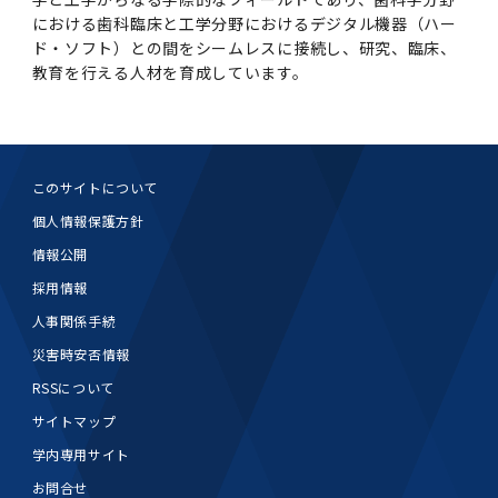
第3期】トップ
SPRING（MD）Program for the 2025
Exemption/Deferment)
奨学金についてトップ
日本学生支援機構
学費・入学金・奨学金について
大学院保健衛生学研究科
学生保険制度について
企業・官公庁・医療機関の皆様へ
サークル・学園祭トップ
博士課程 医歯学専攻
施設利用
難治疾患研究所
AMED研究費の年間公募スケジュール(学内専
倫理審査手続きについて
における歯科臨床と工学分野におけるデジタル機器（ハー
Academic Year by Eligible Students
第２期 中期目標・中期計画等について
3．自己点検・評価
博士課程 医歯学専攻
用)
学長×医学部学生懇談
英語版広報誌「TMDU ANNUAL NEWS」
写真で綴る 東京医科歯科大学トップ
３．自己点検・評価
「大学院学生の教育研究交流」に関する実施細
各複合領域コースの概要
ド・ソフト）との間をシームレスに接続し、研究、臨床、
学長選考・監察会議
クラウドファンディング実施プロジェクト一覧
医療管理政策学（MMA）コース（東京医科歯科
法定公開情報
東京医科歯科大学ダイバーシティ＆インクルー
コンプライアンス・ハラスメントトップ
難治疾患研究所
アルバイトについて
歯学部サマープログラム
医歯学総合研究科修士課程履修要項（シラバ
教育研究分野組織、指導教員研究内容
(*Autumn admission)
プレスリリース
オープンイノベーションセンター
剽窃チェックツール(学内専用)
【2026年4月入学者】入学料免除・徴収猶予申
（第１期中期目標期間中）年度計画、年度評価
奨学金について
日本学生支援機構
教育を行える人材を育成しています。
目
大学）
ジョン推進宣言等
学費・入学金・奨学金についてトップ
大学院医歯学総合研究科生体検査科学講座
国民年金について
在学生向け
お茶の水祭
施設利用トップ
博士課程 生命理工医療科学専攻
ス）
ボランティア
高等研究院
各種実験手続き例(学内専用)
請について（Admission Fee
等について
第３期中期目標・中期計画等について
4．指定国立大学法人構想に関する進捗状況に
博士課程 医歯学専攻トップ
博士課程 国際連携専攻（ジョイント・ディグリ
GAPファンド等の公募
Exemption&Admission Fee Deferment）
学長×歯学部学生懇談
学内向け広報誌「TMDUニュース」
第1回『学びの地』
編入学制度について（複数学士号）
統計データ
ハラスメントへの対応について
国際交流サイト
学生寮について
オンライン個別進学相談
教育研究分野組織、指導教員研究内容トップ
履修要項（大学院シラバス）保健衛生学研究科
令和７年度（２０２５年度）総合知と癒しの次
青い鳥広場(学内専用)
各種センター
安全保障輸出管理(学内専用)
ついて
財団法人・地方公共団体等奨学金
ー・プログラム：JDP）
「複合領域コース｣｢編入学｣及び｢複数学士号｣
東京医科歯科大学ダイバーシティ＆インクルー
ダイバーシティ・インクルージョン室
奨学金について
研究テーマ検索システム
在学生向けトップ
学生相談窓口
新型コロナウイルス感染症に伴うお知らせ
保健管理センター
情報システム
大学病院
世代フロントランナー育成プログラム（医歯学
研究に必要な講習会等
（第２期中期目標期間中）年度計画・年度評価
に関する協定書
ジョン推進宣言等トップ
概要
系）「Science Tokyo SPRING (医歯学系)」
「修学支援に対する相談窓口」を設置しまし
東京医科歯科大学の歴史
医歯大ひろば
第2回『教育 講義・実習の軌跡』
土地・建物及び所在地／関係施設位置図
公益通報について
研究情報サイト
アパート等の紹介
地域特別枠推薦選抜説明会
看護先進科学専攻
５大学災害看護コンソーシアム履修の手引き
等について
高等研究院
利益相反
このサイトについて
関連リンク先
2025年度国立大学臨床検査学系博士後期課程
博士課程 生命理工医療科学専攻
（旧TMDU卓越大学院生制度）対象学生（秋入
た。
わくわく保育園（学内保育施設）
入学料・授業料の免除・徴収猶予について
お問い合わせ
学校推薦・求人情報について
ピアサポーター
卒業後の進路及び卒業者数
学生・女性支援センター
台風等の自然災害や交通機関運休による休講措
大学病院トップ
スポーツサイエンス機構
ES細胞/iPS細胞を使用する実験(学内専用)
優秀賞募集について
個人情報保護方針
学対象）の募集について
「複合領域コース」の履修者に係る「編入学」
東京医科歯科大学ダイバーシティ＆インクルー
分野構成
置（湯島地区）Class Cancellation Measures
第3回『知と癒しの匠の創造者たち』
東京医科歯科大学規則集
研究テーマ検索システム
学生保険制度について
入試説明会
統合教育機構学務企画課
（第３期中期目標期間中）年度計画・年度評価
臨床研究法における臨床研究の利益相反管理に
及び「複数学士号」に関する実施細目
ジョン推進宣言／基本方針／アクション・プラ
情報公開
博士課程 生命理工医療科学専攻トップ
due to Natural Disasters, such as
履修要項（大学院シラバス）
高等教育の修学支援制度
障がいのある学生のサポートについて
学内就職支援イベント
証明書関係
わくわく保育園
医科（医系診療部門）
M&Dデータ科学センター
等について
各種委員会関係(学内専用)
ついて
ン
Typhoons, and Transportation
Call for Applications to Science Tokyo
採用情報
医歯学総合研究科博士課程医歯学系専攻履修要
その他の情報公開
卒業後の進路データ
キャンパス見学 ※現在は受け付けておりませ
設置計画履行状況報告書
Cancellation (for the Yushima area)
SPRING（MD）Program for the 2024
項（シラバス）
概要
年報
人事関係手続
ん
証明書関係トップ
学外就職支援イベント
障がいのある学生サポート
フィットネスルーム・売店
歯科（歯系診療部門）
統合教育機構
特定認定再生医療等委員会
特定認定再生医療等委員会
Academic Year by Eligible Students
女性活躍推進法による一般事業主行動計画
災害時安否情報
研究不正の防止
サークル紹介
(*Autumn admission)
年報
新入学の大学院生へ To New Graduate
分野構成
年報トップ
統合教育機構学務企画課
RSSについて
ILA国府台 公開講座等のお知らせ
教養部在学生
障がいのある学生サポートトップ
インターンシップ
文部科学省からのお知らせ
国立美術館キャンパスメンバーズ
統合教育機構トップ
統合研究機構・統合イノベーション機構
ヒトES細胞倫理審査委員会
Students
次世代育成支援対策推進法による一般事業主行
サイトマップ
会計監査人候補者の決定について
大学祭
令和６年度（２０２４年度）総合知と癒しの次
年報トップ
動計画
医歯学総合研究科博士課程生命理工学系専攻履
2024年（25.7MB）
セミナー・特別講義
キャンパス紹介
学内専用サイト
医学部在学生
修学上の支援について
就職支援サイトリンク集
世代フロントランナー育成プログラム（医歯学
令和７年度（２０２５年度）新入生向けPC購
医学・歯学分野における数理・データサイエン
統合研究機構・統合イノベーション機構トップ
オープンイノベーションセンター
利益相反に関する説明会資料(ダウンロード)(学
修要項（シラバス）
系）「Science Tokyo SPRING (医歯学系)」
入推奨仕様書
ス・AI教育開発事業
内専用)
お問合せ
教育等の情報
留学について
2024年（PDF：5.4MB）