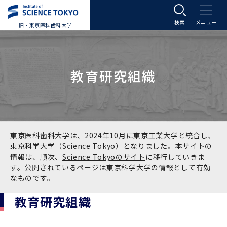
旧・東京医科歯科大学
大学案内
教育研究組織
大学案内トップ
入学案内
学長メッセージ
入学案内トップ
学生生活
基本理念・沿革
大学案内
学生生活トップ
教育研究組織等
東京医科歯科大学は、2024年10月に東京工業大学と統合し、
東京科学大学（Science Tokyo）となりました。本サイトの
情報は、順次、
Science Tokyoのサイト
に移行していきま
基本理念・沿革トップ
東京医科歯科大学の特色
学部受験生向け「大学案内」（冊子）
Science Tokyo SPRING (医歯学系)
教育研究組織等トップ
大学病院
す。公開されているページは東京科学大学の情報として有効
なものです。
理念
東京医科歯科大学の特色トップ
アクセス
学部入学案内
Science Tokyo SPRING (医歯学系) トップ
Science Tokyo BOOST (医歯学系)
教育理念
大学病院トップ
研究・連携
教育研究組織
沿革
学問と教育の聖地 湯島に建つ東京医科歯科大
アクセストップ
運営組織
学部入学案内トップ
大学院入学案内
今後の博士学生向け支援制度について
Science Tokyo BOOST (医歯学系)トップ
CS（クリニシャン・サイエンティスト）養成支
教育理念トップ
医学部（医学科･保健衛生学科）
医科（医系診療部門）
研究・連携トップ
国際交流