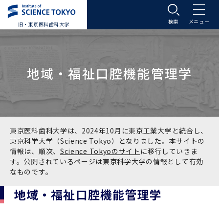
旧・東京医科歯科大学
大学案内
地域・福祉口腔機能管理学
大学案内トップ
入学案内
学長メッセージ
入学案内トップ
学生生活
基本理念・沿革
大学案内
学生生活トップ
教育研究組織等
東京医科歯科大学は、2024年10月に東京工業大学と統合し、
東京科学大学（Science Tokyo）となりました。本サイトの
情報は、順次、
Science Tokyoのサイト
に移行していきま
基本理念・沿革トップ
東京医科歯科大学の特色
学部受験生向け「大学案内」（冊子）
Science Tokyo SPRING (医歯学系)
教育研究組織等トップ
大学病院
す。公開されているページは東京科学大学の情報として有効
なものです。
理念
東京医科歯科大学の特色トップ
アクセス
学部入学案内
Science Tokyo SPRING (医歯学系) トップ
Science Tokyo BOOST (医歯学系)
教育理念
大学病院トップ
研究・連携
地域・福祉口腔機能管理学
沿革
学問と教育の聖地 湯島に建つ東京医科歯科大
アクセストップ
運営組織
学部入学案内トップ
大学院入学案内
今後の博士学生向け支援制度について
Science Tokyo BOOST (医歯学系)トップ
CS（クリニシャン・サイエンティスト）養成支
教育理念トップ
医学部（医学科･保健衛生学科）
医科（医系診療部門）
研究・連携トップ
国際交流