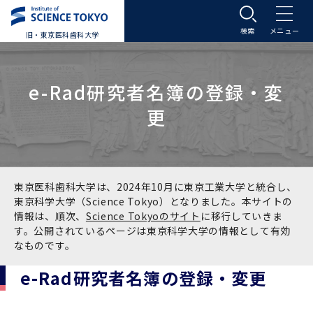
旧・東京医科歯科大学
大学案内
e-Rad研究者名簿の登録・変
大学案内トップ
入学案内
更
学長メッセージ
入学案内トップ
学生生活
基本理念・沿革
大学案内
学生生活トップ
教育研究組織等
東京医科歯科大学は、2024年10月に東京工業大学と統合し、
東京科学大学（Science Tokyo）となりました。本サイトの
情報は、順次、
Science Tokyoのサイト
に移行していきま
基本理念・沿革トップ
東京医科歯科大学の特色
学部受験生向け「大学案内」（冊子）
Science Tokyo SPRING (医歯学系)
教育研究組織等トップ
大学病院
す。公開されているページは東京科学大学の情報として有効
なものです。
理念
東京医科歯科大学の特色トップ
アクセス
学部入学案内
Science Tokyo SPRING (医歯学系) トップ
Science Tokyo BOOST (医歯学系)
教育理念
大学病院トップ
研究・連携
e-Rad研究者名簿の登録・変更
沿革
学問と教育の聖地 湯島に建つ東京医科歯科大
アクセストップ
運営組織
学部入学案内トップ
大学院入学案内
今後の博士学生向け支援制度について
Science Tokyo BOOST (医歯学系)トップ
CS（クリニシャン・サイエンティスト）養成支
教育理念トップ
医学部（医学科･保健衛生学科）
医科（医系診療部門）
研究・連携トップ
国際交流