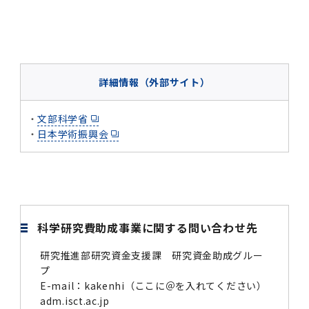
2016年 （PDF：13.5MB）
対象）の募集について
学位の申請
2015年 （PDF：83.3MB）
2019年度
脳統合機能研究センター
図書館
連絡先一覧
国立大学法人ガバナンス・コード報告書
卒後3年大学評価アンケート
ダイバーシティ・インクルージョン室
2015年 （PDF：2.3MB）
2014年 （PDF：21.4MB）
2018年度
核酸・ペプチド創薬治療研究センター
図書館講習会
役員会議事概要について
卒業時大学評価アンケート
詳細情報（外部サイト）
2013年 （PDF：6.4MB）
2017年度
アクティブラーニング教室・情報検索室
企業活動と医療機関等の透明性ガイドライン
科目評価（旧 科目別アンケート）
・
文部科学省
2016年度
イマキク
・
日本学術振興会
教学IR 業績・活動
2015年度
情報システムポータル
2014年度
お茶の水医学雑誌
科学研究費助成事業に関する問い合わせ先
2013年度
研究推進部研究資金支援課 研究資金助成グルー
プ
E-mail：kakenhi（ここに＠を入れてください）
2012年度
adm.isct.ac.jp