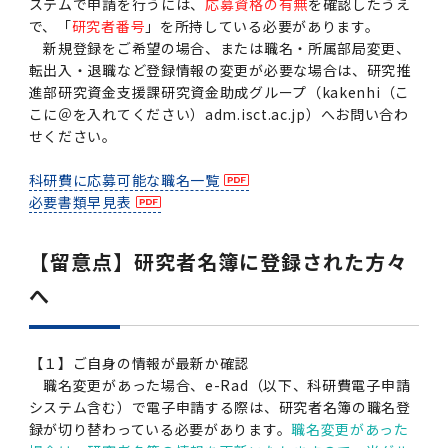
第3期】トップ
SPRING（MD）Program for the 2025
Exemption/Deferment)
奨学金についてトップ
日本学生支援機構
ステムで申請を行うには、
応募資格の有無
を確認したうえ
学費・入学金・奨学金について
大学院保健衛生学研究科
学生保険制度について
企業・官公庁・医療機関の皆様へ
サークル・学園祭トップ
博士課程 医歯学専攻
施設利用
難治疾患研究所
AMED研究費の年間公募スケジュール(学内専
倫理審査手続きについて
Academic Year by Eligible Students
で、「
研究者番号
」を所持している必要があります。
第２期 中期目標・中期計画等について
3．自己点検・評価
博士課程 医歯学専攻
用)
学長×医学部学生懇談
英語版広報誌「TMDU ANNUAL NEWS」
写真で綴る 東京医科歯科大学トップ
３．自己点検・評価
「大学院学生の教育研究交流」に関する実施細
各複合領域コースの概要
学長選考・監察会議
クラウドファンディング実施プロジェクト一覧
医療管理政策学（MMA）コース（東京医科歯科
法定公開情報
東京医科歯科大学ダイバーシティ＆インクルー
コンプライアンス・ハラスメントトップ
難治疾患研究所
アルバイトについて
歯学部サマープログラム
医歯学総合研究科修士課程履修要項（シラバ
教育研究分野組織、指導教員研究内容
新規登録をご希望の場合、または職名・所属部局変更、
(*Autumn admission)
プレスリリース
オープンイノベーションセンター
剽窃チェックツール(学内専用)
【2026年4月入学者】入学料免除・徴収猶予申
（第１期中期目標期間中）年度計画、年度評価
奨学金について
日本学生支援機構
目
大学）
ジョン推進宣言等
学費・入学金・奨学金についてトップ
大学院医歯学総合研究科生体検査科学講座
国民年金について
在学生向け
お茶の水祭
施設利用トップ
博士課程 生命理工医療科学専攻
ス）
転出入・退職など登録情報の変更が必要な場合は、研究推
ボランティア
高等研究院
各種実験手続き例(学内専用)
請について（Admission Fee
等について
第３期中期目標・中期計画等について
4．指定国立大学法人構想に関する進捗状況に
進部研究資金支援課研究資金助成グループ（kakenhi（こ
博士課程 医歯学専攻トップ
博士課程 国際連携専攻（ジョイント・ディグリ
GAPファンド等の公募
Exemption&Admission Fee Deferment）
学長×歯学部学生懇談
学内向け広報誌「TMDUニュース」
第1回『学びの地』
編入学制度について（複数学士号）
統計データ
ハラスメントへの対応について
国際交流サイト
学生寮について
オンライン個別進学相談
教育研究分野組織、指導教員研究内容トップ
履修要項（大学院シラバス）保健衛生学研究科
令和７年度（２０２５年度）総合知と癒しの次
青い鳥広場(学内専用)
各種センター
安全保障輸出管理(学内専用)
こに＠を入れてください）adm.isct.ac.jp）へお問い合わ
ついて
財団法人・地方公共団体等奨学金
ー・プログラム：JDP）
「複合領域コース｣｢編入学｣及び｢複数学士号｣
東京医科歯科大学ダイバーシティ＆インクルー
ダイバーシティ・インクルージョン室
奨学金について
研究テーマ検索システム
在学生向けトップ
学生相談窓口
新型コロナウイルス感染症に伴うお知らせ
保健管理センター
情報システム
大学病院
世代フロントランナー育成プログラム（医歯学
研究に必要な講習会等
せください。
（第２期中期目標期間中）年度計画・年度評価
に関する協定書
ジョン推進宣言等トップ
概要
系）「Science Tokyo SPRING (医歯学系)」
「修学支援に対する相談窓口」を設置しまし
東京医科歯科大学の歴史
医歯大ひろば
第2回『教育 講義・実習の軌跡』
土地・建物及び所在地／関係施設位置図
公益通報について
研究情報サイト
アパート等の紹介
地域特別枠推薦選抜説明会
看護先進科学専攻
５大学災害看護コンソーシアム履修の手引き
等について
高等研究院
利益相反
関連リンク先
2025年度国立大学臨床検査学系博士後期課程
博士課程 生命理工医療科学専攻
（旧TMDU卓越大学院生制度）対象学生（秋入
た。
科研費に応募可能な職名一覧
わくわく保育園（学内保育施設）
入学料・授業料の免除・徴収猶予について
お問い合わせ
学校推薦・求人情報について
ピアサポーター
卒業後の進路及び卒業者数
学生・女性支援センター
台風等の自然災害や交通機関運休による休講措
大学病院トップ
スポーツサイエンス機構
ES細胞/iPS細胞を使用する実験(学内専用)
優秀賞募集について
学対象）の募集について
必要書類早見表
「複合領域コース」の履修者に係る「編入学」
東京医科歯科大学ダイバーシティ＆インクルー
分野構成
置（湯島地区）Class Cancellation Measures
第3回『知と癒しの匠の創造者たち』
東京医科歯科大学規則集
研究テーマ検索システム
学生保険制度について
入試説明会
統合教育機構学務企画課
（第３期中期目標期間中）年度計画・年度評価
臨床研究法における臨床研究の利益相反管理に
及び「複数学士号」に関する実施細目
ジョン推進宣言／基本方針／アクション・プラ
博士課程 生命理工医療科学専攻トップ
due to Natural Disasters, such as
履修要項（大学院シラバス）
高等教育の修学支援制度
障がいのある学生のサポートについて
学内就職支援イベント
証明書関係
わくわく保育園
医科（医系診療部門）
M&Dデータ科学センター
等について
各種委員会関係(学内専用)
ついて
ン
Typhoons, and Transportation
【留意点】研究者名簿に登録された方々
Call for Applications to Science Tokyo
医歯学総合研究科博士課程医歯学系専攻履修要
その他の情報公開
卒業後の進路データ
キャンパス見学 ※現在は受け付けておりませ
設置計画履行状況報告書
Cancellation (for the Yushima area)
SPRING（MD）Program for the 2024
項（シラバス）
概要
年報
へ
ん
証明書関係トップ
学外就職支援イベント
障がいのある学生サポート
フィットネスルーム・売店
歯科（歯系診療部門）
統合教育機構
特定認定再生医療等委員会
特定認定再生医療等委員会
Academic Year by Eligible Students
女性活躍推進法による一般事業主行動計画
研究不正の防止
サークル紹介
(*Autumn admission)
年報
新入学の大学院生へ To New Graduate
分野構成
年報トップ
統合教育機構学務企画課
ILA国府台 公開講座等のお知らせ
教養部在学生
障がいのある学生サポートトップ
インターンシップ
文部科学省からのお知らせ
国立美術館キャンパスメンバーズ
統合教育機構トップ
統合研究機構・統合イノベーション機構
ヒトES細胞倫理審査委員会
Students
【１】ご自身の情報が最新か確認
次世代育成支援対策推進法による一般事業主行
職名変更があった場合、e-Rad（以下、科研費電子申請
会計監査人候補者の決定について
大学祭
令和６年度（２０２４年度）総合知と癒しの次
年報トップ
動計画
医歯学総合研究科博士課程生命理工学系専攻履
2024年（25.7MB）
セミナー・特別講義
システム含む）で電子申請する際は、研究者名簿の職名登
キャンパス紹介
医学部在学生
修学上の支援について
就職支援サイトリンク集
世代フロントランナー育成プログラム（医歯学
令和７年度（２０２５年度）新入生向けPC購
医学・歯学分野における数理・データサイエン
統合研究機構・統合イノベーション機構トップ
オープンイノベーションセンター
利益相反に関する説明会資料(ダウンロード)(学
修要項（シラバス）
録が切り替わっている必要があります。
職名変更があった
系）「Science Tokyo SPRING (医歯学系)」
入推奨仕様書
ス・AI教育開発事業
内専用)
教育等の情報
留学について
2024年（PDF：5.4MB）