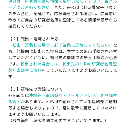
女性の活躍推進に向けた取り組み
場合は、研究者名簿の情報を更新いたしますので、当グル
（旧TMDU卓越大学院生制度）対象学生（秋入
2023年（49.5MB）
セミナー・特別講義トップ
設置計画履行状況報告書
歯学部在学生
学生相談支援室
就職支援ガイド
統合イノベーション機構
統合国際機構
ープにご連絡ください。
また、e-Rad（科研費電子申請シ
学対象）の募集について
令和６年度（２０２４年度）東京医科歯科大学
大学統合時の教育・学生生活について（受験生
ステム含む）を通じて、応募等をされる場合は、応募前に
研究大学強化促進事業に関する情報・評価
動物実験等に関する情報
2023年（PDF：4.5MB）
次世代認定マーク「くるみん」を取得しました
「研究者早期育成コース」採用決定通知書授与
2022年（38.1 MB）
2026年度
改めてご自身の研究者名簿に登録してある情報が最新から
向け）
大学院在学生
障害を理由とする差別の解消の推進に関する対
外国人留学生の就職情報について
統合イノベーション機構トップ
若手研究者支援センター（統合研究機構）
統合情報機構（図書館部門・ITセキュリティ部
（基準適合一般事業主認定）
確認してください。
Call for Applications to TMDU-SPRING
式を行いました。
Regarding education and student life after
応要領
門）
企業等からの資金提供状況の公表
2022年（PDF：53.8 MB）
Program (formerly the TMDU WISE
the integration（For prospective
2021年（PDF：71.9 MB）
2025年度
附属学校在学生
就職活動体験談について
医療ビッグデータによるトータル・ヘルスケア
【２】転出・退職された方
研究基盤クラスター（統合研究機構）
Program) for the 2024 Academic Year
students）
令和５年度（２０２３年度）東京医科歯科大学
転出・退職した場合、必ず当係に連絡してください。
な
バリアフリーマップ
イノベーション創出の基盤構築プロジェクト
統合情報機構（図書館部門・ITセキュリティ部
学生支援・保健管理機構
女性活躍推進法による一般事業主行動計画
2021年（PDF：4.5 MB）
「研究者早期育成コース及び研究者養成コー
お、他機関に転出した場合は、本学での転出手続きを必ず
2020年 （PDF：67.8MB）
2023年度
門）トップ
OB・OG情報について
研究基盤クラスター（統合研究機構）トップ
先端医歯工学創成クラスター（統合研究機構）
令和6年度（2024年度）東京医科歯科大学
ス」採用決定通知書授与式を行いました。
大学統合時の教育・学生生活について（在学生
していただくともに、転出先の機関での転入手続きが必要
困りごと対策貸出グッズ
オープンイノベーションセンター
学生支援・保健管理機構トップ
環境安全管理室
「TMDU-SPRING」対象学生の募集について
次世代育成支援対策推進法による一般事業主行
向け）
です。
転出された場合には、転出先のe-Rad研究者名簿登
2020年 （PDF：4.6MB）
2019年 （PDF：71.7MB）
2024年度
ITヘルプデスク（学内専用サイト）
録担当部署に依頼
をしていただきますようお願いいたしま
（※春入学対象）について
動計画
Regarding education and student life after
内定取り消しについて
リサーチコアセンター
先端医歯工学創成クラスター（統合研究機構）
統合研究機構から他部局へ異動したセンター
令和４年度（２０２２年度）東京医科歯科大学
す。
the integration (For current students)
ヘルスサイエンスR&Dセンター
トップ
保健管理センター
環境安全管理室トップ
広報部
「研究者早期育成コース及び研究者養成コー
2019年 （PDF：5.2MB）
2018年 （PDF：83.3MB）
2022年度
ITセキュリティ部門（学内専用サイト）
Call for Application to TMDU WISE
ス」採用決定通知書授与式を行いました。
女性の活躍推進に向けた取り組み
進路届の提出について
実験動物センター
統合研究機構から他部局へ異動したセンタート
【３】連絡先の登録について
Programs (II) for the 2023 Academic Year
教学IR関連公開情報
再生医療研究センター
ップ
湯島学生支援センター
環境報告書
e-Radでは
連絡先（電話番号・メールアドレス）を登録す
2018年 （PDF：18.7MB）
by Eligible Students (*Autumn admission)
2017年 （PDF：75.1MB）
2021年度
図書館部門
る箇所
があります。e-Radで登録されている連絡先に通知
令和３年度（２０２１年度）東京医科歯科大学
目標とする教員の適正な年齢構成
その他 就職関連情報（推薦書等）
生命倫理研究センター
等する場合もありますので、常に最新に更新していただけ
「卓越大学院生制度（Ⅰ）」採用決定通知書授
教学IR関連公開情報トップ
再生医療研究センター（微生物安全性グルー
低侵襲医療センター（旧：低侵襲医歯学研究セ
湯島学生支援センタートップ
2017年 （PDF：7.2MB）
ますようお願いいたします。
令和５年度（２０２３年度）東京医科歯科大学
与式を行いました。
2016年 （PDF：73.0MB）
2020年度
プ）
ンター）
図書館部門トップ
デジタル変革推進事務室
キャンパスマスタープラン2016
疾患バイオリソースセンター
（該当箇所は研究者側で変更することができます。）
「卓越大学院生制度（Ⅱ）」対象学生（秋入学
卒業生進路アンケート
学生相談支援室