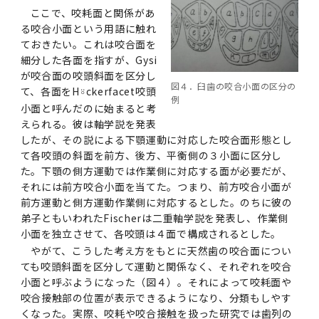
ここ
で、咬耗面と関係があ
る咬合小面という用語に触れ
ておきたい。これは咬合面を
細分した各面を指すが、
Gysi
が咬合面の咬頭斜面を区分し
図４．臼歯の咬合小面の区分の
て、各面を
H
ckerfacet
咬頭
⍤
例
小面と呼んだのに始まると考
えられる。彼は軸学説を発表
したが、その説による下顎運動に対応した咬合面形態とし
て各咬頭の斜面を前方、後方、平衡側の３小面に区分し
た。下顎の側方運動では作業側に対応する面が必要だが、
それには前方咬合小面を当てた。つまり、前方咬合小面が
前方運動と側方運動作業側に対応するとした。のちに彼の
弟子ともいわれた
Fischer
は二重軸学説を発表し、作業側
小面を独立させて、各咬頭は４面で構成されるとした。
やがて、こうした考え方をもとに天然歯の咬合面につい
ても咬頭斜面を区分して運動と関係なく、それぞれを咬合
小面と呼ぶようになった（図４）。それによって咬耗面や
咬合接触部の位置が表示できるようになり、分類もしやす
くなった。実際、咬耗や咬合接触を扱った研究では歯列の