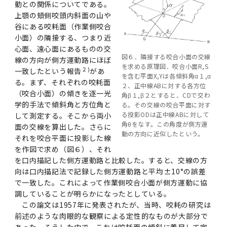
動との関係についてである。
上顎の頬側咬頭内斜面の山や
谷にある咬耗面（作業側咬合
小面）の隣接する、つまり近
心面、遠心面にあるものの交
図６．隣接する咬合小面の交線
線の方向が側方運動路にほぼ
を求める原理図．咬合小面R,S
２
)
一致したという報告
があ
を含む平面X,Yは各傾斜角α１,α
る。まず、それぞれの咬耗面
２、正中線ABに対する各方位
（咬合小面）の傾きを逐一光
角β１,β２とすると、CDで交わ
学的手法で傾斜角と方位角と
る。その交線の咬合平面に対す
る投影ODは正中線ABに対して
して測定する。そこから両小
角θをなす。この角度が側方運
面の交線を算出した。さらに
動の方向に近似したという。
それを咬合平面に投影した線
を作図で求め（図６）、それ
を口内描記した側方運動路と比較した。すると、交線の方
向は口内描記法で記録した側方運動路と平均±
10
°の誤差
で一致した。これによって作業側咬合小面が側方運動に協
調していることが明らかになったとしている。
この論文は
1957
年に発表されたが、当時、咬耗の研究は
前述のような肉眼的な観察による定性的なものが大部分で