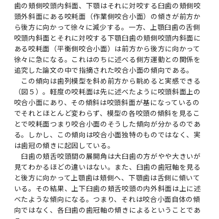
歯の頬側咬頭内斜面、下顎はそれに対咬する臼歯の頬側咬
頭外斜面にある咬耗面（作業側咬合小面）の傾きが前方か
ら後方に向かって徐々に減少する。一方、上顎臼歯の舌側
咬頭内斜面とそれに対咬する下顎臼歯の頬側咬頭内斜面に
ある咬耗面（平衡側咬合小面）は前方から後方に向かって
徐々に急になる。これはのちに述べる側方運動との関係を
追究した論文の中で指摘された咬合小面の傾向である。
この傾向は歯列模型を斜め前方から眺めると実感できる
（図５）。軽度の咬耗面は先に述べたように咬頭斜面上の
咬合小面にあり、その傾斜は咬頭斜面が基になっているの
でそれとほとんど変わらず、模型の各咬頭の傾斜を見るこ
とで咬耗面つまり咬合小面のそうした傾向が分かるのであ
る。しかし、この傾向は咬合小面独特のものではなく、実
は歯冠の傾きに起因している。
臼歯の頬舌咬頭間の展開角は大臼歯の方がやや大きいが
見てわかるほどの違いはない。また、臼歯の歯冠軸を見る
と後方に向かって上顎歯は頬側へ、下顎歯は舌側に傾いて
いる。
その結果、上下臼歯の頬舌咬頭の内外斜面は上に述
べたような傾向になる。つまり、それは咬合小面自体の傾
向ではなく、各臼歯の歯冠軸の傾きによるということであ