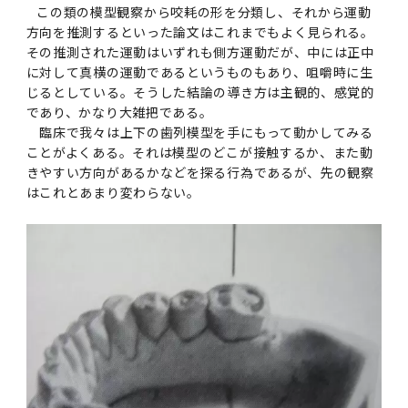
女性の活躍推進に向けた取り組み
（旧TMDU卓越大学院生制度）対象学生（秋入
2023年（49.5MB）
セミナー・特別講義トップ
設置計画履行状況報告書
この類の模型観察から咬耗の形を分類し、それから運動
歯学部在学生
学生相談支援室
就職支援ガイド
統合イノベーション機構
統合国際機構
方向を推測するといった論文はこれまでもよく見られる。
学対象）の募集について
令和６年度（２０２４年度）東京医科歯科大学
大学統合時の教育・学生生活について（受験生
研究大学強化促進事業に関する情報・評価
動物実験等に関する情報
2023年（PDF：4.5MB）
次世代認定マーク「くるみん」を取得しました
その推測された運動はいずれも側方運動だが、中には正中
「研究者早期育成コース」採用決定通知書授与
2022年（38.1 MB）
2026年度
向け）
大学院在学生
障害を理由とする差別の解消の推進に関する対
外国人留学生の就職情報について
統合イノベーション機構トップ
若手研究者支援センター（統合研究機構）
に対して真横の運動であるというものもあり、咀嚼時に生
統合情報機構（図書館部門・ITセキュリティ部
（基準適合一般事業主認定）
Call for Applications to TMDU-SPRING
式を行いました。
Regarding education and student life after
応要領
じるとしている。そうした結論の導き方は主観的、感覚的
門）
企業等からの資金提供状況の公表
2022年（PDF：53.8 MB）
Program (formerly the TMDU WISE
the integration（For prospective
であり、かなり大雑把である。
2021年（PDF：71.9 MB）
2025年度
附属学校在学生
就職活動体験談について
医療ビッグデータによるトータル・ヘルスケア
研究基盤クラスター（統合研究機構）
Program) for the 2024 Academic Year
students）
臨床で我々は上下の歯列模型を手にもって動かしてみる
令和５年度（２０２３年度）東京医科歯科大学
バリアフリーマップ
イノベーション創出の基盤構築プロジェクト
統合情報機構（図書館部門・ITセキュリティ部
学生支援・保健管理機構
女性活躍推進法による一般事業主行動計画
ことがよくある。それは模型のどこが接触するか、また動
2021年（PDF：4.5 MB）
「研究者早期育成コース及び研究者養成コー
2020年 （PDF：67.8MB）
2023年度
門）トップ
きやすい方向があるかなどを探る行為であるが、先の観察
OB・OG情報について
研究基盤クラスター（統合研究機構）トップ
先端医歯工学創成クラスター（統合研究機構）
令和6年度（2024年度）東京医科歯科大学
ス」採用決定通知書授与式を行いました。
大学統合時の教育・学生生活について（在学生
はこれとあまり変わらない。
困りごと対策貸出グッズ
オープンイノベーションセンター
学生支援・保健管理機構トップ
環境安全管理室
「TMDU-SPRING」対象学生の募集について
次世代育成支援対策推進法による一般事業主行
向け）
2020年 （PDF：4.6MB）
2019年 （PDF：71.7MB）
2024年度
ITヘルプデスク（学内専用サイト）
（※春入学対象）について
動計画
Regarding education and student life after
内定取り消しについて
リサーチコアセンター
先端医歯工学創成クラスター（統合研究機構）
統合研究機構から他部局へ異動したセンター
令和４年度（２０２２年度）東京医科歯科大学
the integration (For current students)
ヘルスサイエンスR&Dセンター
トップ
保健管理センター
環境安全管理室トップ
広報部
「研究者早期育成コース及び研究者養成コー
2019年 （PDF：5.2MB）
2018年 （PDF：83.3MB）
2022年度
ITセキュリティ部門（学内専用サイト）
Call for Application to TMDU WISE
ス」採用決定通知書授与式を行いました。
女性の活躍推進に向けた取り組み
進路届の提出について
実験動物センター
統合研究機構から他部局へ異動したセンタート
Programs (II) for the 2023 Academic Year
教学IR関連公開情報
再生医療研究センター
ップ
湯島学生支援センター
環境報告書
2018年 （PDF：18.7MB）
by Eligible Students (*Autumn admission)
2017年 （PDF：75.1MB）
2021年度
図書館部門
令和３年度（２０２１年度）東京医科歯科大学
目標とする教員の適正な年齢構成
その他 就職関連情報（推薦書等）
生命倫理研究センター
「卓越大学院生制度（Ⅰ）」採用決定通知書授
教学IR関連公開情報トップ
再生医療研究センター（微生物安全性グルー
低侵襲医療センター（旧：低侵襲医歯学研究セ
湯島学生支援センタートップ
2017年 （PDF：7.2MB）
令和５年度（２０２３年度）東京医科歯科大学
与式を行いました。
2016年 （PDF：73.0MB）
2020年度
プ）
ンター）
図書館部門トップ
デジタル変革推進事務室
キャンパスマスタープラン2016
疾患バイオリソースセンター
「卓越大学院生制度（Ⅱ）」対象学生（秋入学
卒業生進路アンケート
学生相談支援室