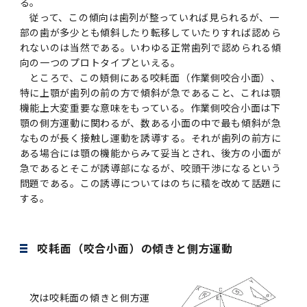
る。
従って、この傾向は歯列が整っていれば見られるが、一
部の歯が多少とも傾斜したり転移していたりすれば認めら
れないのは当然である。いわゆる正常歯列で認められる傾
向の一つのプロトタイプといえる。
ところで、この頬側にある咬耗面（作業側咬合小面）、
特に上顎が歯列の前の方で傾斜が急であること、これは顎
機能上大変重要な意味をもっている。作業側咬合小面は下
顎の側方運動に関わるが、数ある小面の中で最も傾斜が急
なものが長く接触し運動を誘導する。それが歯列の前方に
ある場合には顎の機能からみて妥当とされ、後方の小面が
急であるとそこが誘導部になるが、咬頭干渉になるという
問題である。この誘導についてはのちに稿を改めて話題に
する。
咬耗面（咬合小面）の傾きと側方運動
次は咬耗面の傾きと側方運