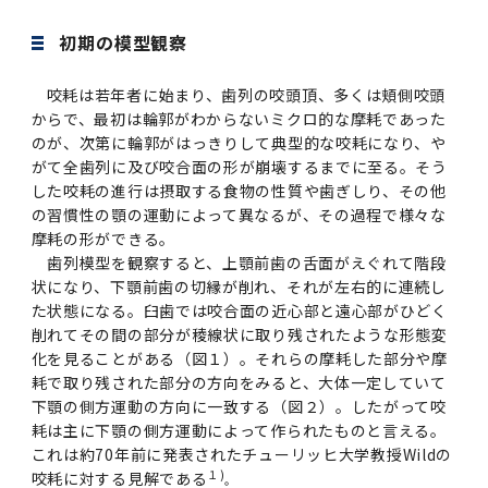
第3期】トップ
SPRING（MD）Program for the 2025
Exemption/Deferment)
奨学金についてトップ
日本学生支援機構
学費・入学金・奨学金について
大学院保健衛生学研究科
学生保険制度について
企業・官公庁・医療機関の皆様へ
サークル・学園祭トップ
博士課程 医歯学専攻
施設利用
難治疾患研究所
AMED研究費の年間公募スケジュール(学内専
倫理審査手続きについて
Academic Year by Eligible Students
第２期 中期目標・中期計画等について
3．自己点検・評価
初期の模型観察
博士課程 医歯学専攻
用)
学長×医学部学生懇談
英語版広報誌「TMDU ANNUAL NEWS」
写真で綴る 東京医科歯科大学トップ
３．自己点検・評価
「大学院学生の教育研究交流」に関する実施細
各複合領域コースの概要
学長選考・監察会議
クラウドファンディング実施プロジェクト一覧
医療管理政策学（MMA）コース（東京医科歯科
法定公開情報
東京医科歯科大学ダイバーシティ＆インクルー
コンプライアンス・ハラスメントトップ
難治疾患研究所
アルバイトについて
歯学部サマープログラム
医歯学総合研究科修士課程履修要項（シラバ
教育研究分野組織、指導教員研究内容
(*Autumn admission)
プレスリリース
オープンイノベーションセンター
剽窃チェックツール(学内専用)
【2026年4月入学者】入学料免除・徴収猶予申
（第１期中期目標期間中）年度計画、年度評価
奨学金について
日本学生支援機構
目
大学）
ジョン推進宣言等
学費・入学金・奨学金についてトップ
大学院医歯学総合研究科生体検査科学講座
国民年金について
在学生向け
お茶の水祭
施設利用トップ
博士課程 生命理工医療科学専攻
ス）
ボランティア
高等研究院
各種実験手続き例(学内専用)
請について（Admission Fee
等について
咬耗は若年者に始まり、歯列の咬頭頂、多くは頬側咬頭
第３期中期目標・中期計画等について
4．指定国立大学法人構想に関する進捗状況に
博士課程 医歯学専攻トップ
博士課程 国際連携専攻（ジョイント・ディグリ
GAPファンド等の公募
Exemption&Admission Fee Deferment）
学長×歯学部学生懇談
学内向け広報誌「TMDUニュース」
第1回『学びの地』
編入学制度について（複数学士号）
統計データ
ハラスメントへの対応について
国際交流サイト
学生寮について
オンライン個別進学相談
教育研究分野組織、指導教員研究内容トップ
履修要項（大学院シラバス）保健衛生学研究科
令和７年度（２０２５年度）総合知と癒しの次
青い鳥広場(学内専用)
各種センター
安全保障輸出管理(学内専用)
からで、最初は輪郭がわからないミクロ的な摩耗であった
ついて
財団法人・地方公共団体等奨学金
ー・プログラム：JDP）
「複合領域コース｣｢編入学｣及び｢複数学士号｣
東京医科歯科大学ダイバーシティ＆インクルー
ダイバーシティ・インクルージョン室
奨学金について
研究テーマ検索システム
在学生向けトップ
学生相談窓口
新型コロナウイルス感染症に伴うお知らせ
保健管理センター
情報システム
大学病院
世代フロントランナー育成プログラム（医歯学
研究に必要な講習会等
のが、次第に輪郭がはっきりして典型的な咬耗になり、や
（第２期中期目標期間中）年度計画・年度評価
に関する協定書
ジョン推進宣言等トップ
概要
がて全歯列に及び咬合面の形が崩壊するまでに至る。そう
系）「Science Tokyo SPRING (医歯学系)」
「修学支援に対する相談窓口」を設置しまし
東京医科歯科大学の歴史
医歯大ひろば
第2回『教育 講義・実習の軌跡』
土地・建物及び所在地／関係施設位置図
公益通報について
研究情報サイト
アパート等の紹介
地域特別枠推薦選抜説明会
看護先進科学専攻
５大学災害看護コンソーシアム履修の手引き
等について
高等研究院
利益相反
関連リンク先
2025年度国立大学臨床検査学系博士後期課程
した咬耗の進行は摂取する食物の性質や歯ぎしり、その他
博士課程 生命理工医療科学専攻
（旧TMDU卓越大学院生制度）対象学生（秋入
た。
わくわく保育園（学内保育施設）
入学料・授業料の免除・徴収猶予について
お問い合わせ
学校推薦・求人情報について
ピアサポーター
卒業後の進路及び卒業者数
学生・女性支援センター
台風等の自然災害や交通機関運休による休講措
大学病院トップ
スポーツサイエンス機構
ES細胞/iPS細胞を使用する実験(学内専用)
の習慣性の顎の運動によって異なるが、その過程で様々な
優秀賞募集について
学対象）の募集について
「複合領域コース」の履修者に係る「編入学」
東京医科歯科大学ダイバーシティ＆インクルー
分野構成
置（湯島地区）Class Cancellation Measures
第3回『知と癒しの匠の創造者たち』
東京医科歯科大学規則集
研究テーマ検索システム
学生保険制度について
入試説明会
統合教育機構学務企画課
摩耗の形ができる。
（第３期中期目標期間中）年度計画・年度評価
臨床研究法における臨床研究の利益相反管理に
及び「複数学士号」に関する実施細目
ジョン推進宣言／基本方針／アクション・プラ
博士課程 生命理工医療科学専攻トップ
due to Natural Disasters, such as
履修要項（大学院シラバス）
高等教育の修学支援制度
障がいのある学生のサポートについて
学内就職支援イベント
証明書関係
わくわく保育園
歯列模型を観察すると、上顎前歯の舌面がえぐれて階段
医科（医系診療部門）
M&Dデータ科学センター
等について
各種委員会関係(学内専用)
ついて
ン
Typhoons, and Transportation
Call for Applications to Science Tokyo
状になり、下顎前歯の切縁が削れ、それが左右的に連続し
医歯学総合研究科博士課程医歯学系専攻履修要
その他の情報公開
卒業後の進路データ
キャンパス見学 ※現在は受け付けておりませ
設置計画履行状況報告書
Cancellation (for the Yushima area)
SPRING（MD）Program for the 2024
た状態になる。臼歯では咬合面の近心部と遠心部がひどく
項（シラバス）
概要
年報
ん
証明書関係トップ
学外就職支援イベント
障がいのある学生サポート
フィットネスルーム・売店
歯科（歯系診療部門）
統合教育機構
特定認定再生医療等委員会
特定認定再生医療等委員会
Academic Year by Eligible Students
削れてその間の部分が稜線状に取り残されたような形態変
女性活躍推進法による一般事業主行動計画
研究不正の防止
サークル紹介
化を見ることがある（図１）。それらの摩耗した部分や摩
(*Autumn admission)
年報
新入学の大学院生へ To New Graduate
分野構成
年報トップ
統合教育機構学務企画課
耗で取り残された部分の方向をみると、大体一定していて
ILA国府台 公開講座等のお知らせ
教養部在学生
障がいのある学生サポートトップ
インターンシップ
文部科学省からのお知らせ
国立美術館キャンパスメンバーズ
統合教育機構トップ
統合研究機構・統合イノベーション機構
ヒトES細胞倫理審査委員会
Students
次世代育成支援対策推進法による一般事業主行
下顎の側方運動の方向に一致する（図２）。したがって咬
会計監査人候補者の決定について
大学祭
令和６年度（２０２４年度）総合知と癒しの次
年報トップ
動計画
耗は主に下顎の側方運動によって作られたものと言える。
医歯学総合研究科博士課程生命理工学系専攻履
2024年（25.7MB）
セミナー・特別講義
キャンパス紹介
医学部在学生
修学上の支援について
就職支援サイトリンク集
世代フロントランナー育成プログラム（医歯学
令和７年度（２０２５年度）新入生向けPC購
医学・歯学分野における数理・データサイエン
統合研究機構・統合イノベーション機構トップ
オープンイノベーションセンター
利益相反に関する説明会資料(ダウンロード)(学
これは約
70
年前に発表されたチューリッヒ大学教授
Wild
の
修要項（シラバス）
系）「Science Tokyo SPRING (医歯学系)」
入推奨仕様書
ス・AI教育開発事業
１
)
内専用)
咬耗に対する見解である
教育等の情報
留学について
。
2024年（PDF：5.4MB）