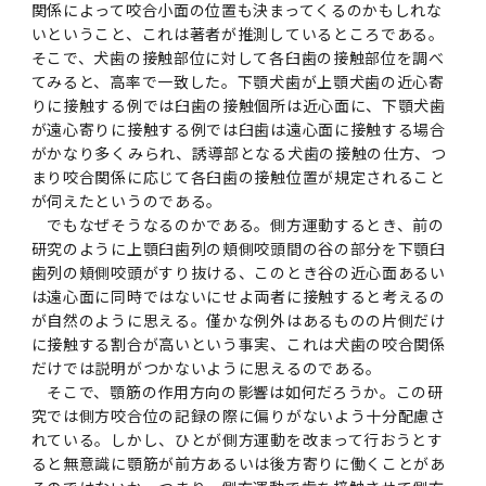
関係によって咬合小面の位置も決まってくるのかもしれな
いということ、これは著者が推測しているところである。
そこで、犬歯の接触部位に対して各臼歯の接触部位を調べ
てみると、高率で一致した。下顎犬歯が上顎犬歯の近心寄
りに接触する例では臼歯の接触個所は近心面に、下顎犬歯
が遠心寄りに接触する例では臼歯は遠心面に接触する場合
がかなり多くみられ、誘導部となる犬歯の接触の仕方、つ
まり咬合関係に応じて各臼歯の接触位置が規定されること
が伺えたというのである。
でもなぜそうなるのかである。側方運動するとき、前の
研究のように上顎臼歯列の頬側咬頭間の谷の部分を下顎臼
歯列の頬側咬頭がすり抜ける、このとき谷の近心面あるい
は遠心面に同時ではないにせよ両者に接触すると考えるの
が自然のように思える。僅かな例外はあるものの片側だけ
に接触する割合が高いという事実、これは犬歯の咬合関係
だけでは説明がつかないように思えるのである。
そこで、顎筋の作用方向の影響は如何だろうか。この研
究では側方咬合位の記録の際に偏りがないよう十分配慮さ
れている。しかし、ひとが側方運動を改まって行おうとす
ると無意識に顎筋が前方あるいは後方寄りに働くことがあ