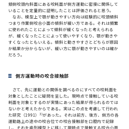
頬側咬頭内斜面にある咬耗面が側方運動に密接に関係して
いることを定量的に証明したことは評価されると思う。
なお、模型上で顎が動きやすい方向は経験的に咬頭傾斜
つまり作業側咬合小面の傾斜が緩い方である。それは頻繁
に使われたことによって傾斜が緩くなったと考えられる
が、緩くなったことによって使いやすくなり、顎が動きや
すくなったともいえる。傾斜と動きやすさとどちらが原因
か結果か分からないが、緩い方に顎が動きやすいのは確か
だろう。
側方運動時の咬合接触部
さて、先に運動との関係を調べるのにすべての咬耗面を
対象としたことに疑問を呈した。現時点で接触している咬
耗面を対象とするのが実情にあった結果が得られるのでは
ないかと考えたからである。実はこの点を考慮して行われ
3)
た研究（
1991
）
があった。それは前方、後方、側方の各
運動路上の途中の咬合位での咬合接触部を口腔内で記録
し、それを歯列模型上に移して現時点で接触する咬合小面