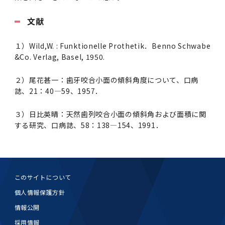
文献
１）
Wild,W. : Funktionelle Prothetik
．
Benno Schwabe
&Co. Verlag, Basel, 1950.
２）尾花甚一：歯牙咬合小面の傾斜角度について、口病
誌、
21
：
40
―
59
、
1957
．
３）日比英晴：天然歯列咬合小面の傾斜角および面積に関
する研究、口病誌、
58
：
138
―
154
、
1991
．
このサイトについて
個人情報保護方針
情報公開
採用情報