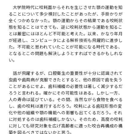
大学院時代に咬耗面からそれを生じさせた顎の運動を知
ることについて多少検討したことがあったが、手掛かりが
全くつかめなかった。顎の運動からその結果である咬耗状
態を知ることはできても、逆に咬耗状態から運動を知るこ
とは厳密にはほとんど不可能と考えた。以来、かなり年月
が経過し、コンピュータによる解析技術も飛躍的に進歩し
た。不可能と思われていたことが可能になる時代である、
となるとこの問題も解決しようとすればできるかもしれな
い。
話が飛躍するが、口腔衛生の重要性が十分に認識されて
虫歯や歯周病が克服できたとすると、他の原因で歯を失う
ことがあるにせよ、歯科補綴の必要性は著しく減少するだ
ろうと言われる。確かにその可能性はある。しかし一方、
人の寿命は延びている。その間、当然ながら食物を食べる
し、歯の咬耗は進行するだろう。咬耗による歯冠形態の変
化や他の組織や顎の機能への影響も出てくるだろう。それ
に対処するのは歯科補綴しかない。そのため、高度の咬耗
に対しても研究対象を広げ高齢者に適った咬合再構成の構
築を図るべきではないかと思う。