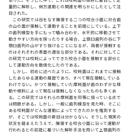
あった。そうした中で、これは咬耗面の傾斜に着目して定
量的に解析し、側方運動との関連を明らかにしたとして注
目された。
この研究では谷をなす隣接する二つの咬合小面に対合歯
の山の面が接触して運動することを前提にしている。上下
の歯列模型を手にもって嚙み合わせ、水平的に移動させて
動きやすい方向を探ったりする場合、上顎臼歯列の谷に下
顎臼歯列の山がすり抜けることになるが、両者が接触する
のはそれぞれの表面の適当な部分である。それに対してこ
の研究では咬耗によってできた咬合小面を接触する部分と
して運動方向を数値化したのである。
しかし、初めに述べたように、咬耗面はこれまでに接触
したあらゆる運動の履歴であり、すべて現在接触している
わけでない。かつて接触していた摩耗面が歯のわずかな移
動や傾斜によって現在は接触しなくなったものも多くあ
る。この研究ではそれらの摩耗面を同等に扱っている点で
は問題がある。しかし、一般に歯列模型を見た時、そこに
ある咬耗面がどんな運動によってできたのかを推測する
が、そこでは咬耗面の新旧は分からない。そうした現実の
状況を踏まえたうえで、隣接する咬合小面に沿って運動が
行われるとの前提に基づいた解析手法を用いて上顎歯列の