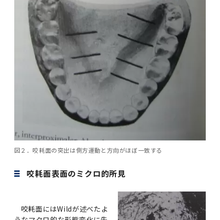
2011年度
図２．咬耗面の突出は側方運動と方向がほぼ一致する
咬耗面表面のミクロ的所見
咬耗面には
Wild
が述べたよ
うなマクロ的な形態変化に先