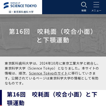
旧・東京医科歯科大学
大学案内
第16回 咬耗面（咬合小面）
大学案内トップ
入学案内
と下顎運動
学長メッセージ
入学案内トップ
学生生活
基本理念・沿革
大学案内
学生生活トップ
教育研究組織等
東京医科歯科大学は、2024年10月に東京工業大学と統合し、
東京科学大学（Science Tokyo）となりました。本サイトの
情報は、順次、
Science Tokyoのサイト
に移行していきま
基本理念・沿革トップ
東京医科歯科大学の特色
学部受験生向け「大学案内」（冊子）
Science Tokyo SPRING (医歯学系)
教育研究組織等トップ
大学病院
す。公開されているページは東京科学大学の情報として有効
なものです。
理念
東京医科歯科大学の特色トップ
アクセス
学部入学案内
Science Tokyo SPRING (医歯学系) トップ
Science Tokyo BOOST (医歯学系)
教育理念
大学病院トップ
研究・連携
第16回 咬耗面（咬合小面）と下
顎運動
沿革
学問と教育の聖地 湯島に建つ東京医科歯科大
アクセストップ
運営組織
学部入学案内トップ
大学院入学案内
今後の博士学生向け支援制度について
Science Tokyo BOOST (医歯学系)トップ
CS（クリニシャン・サイエンティスト）養成支
教育理念トップ
医学部（医学科･保健衛生学科）
医科（医系診療部門）
研究・連携トップ
国際交流