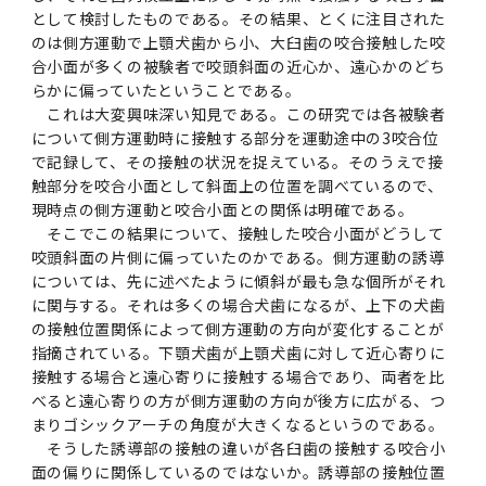
として検討したものである。その結果、とくに注目された
のは側方運動で上顎犬歯から小、大臼歯の咬合接触した咬
合小面が多くの被験者で咬頭斜面の近心か、遠心かのどち
らかに偏っていたということである。
これは大変興味深い知見である。この研究では各被験者
について側方運動時に接触する部分を運動途中の
3
咬合位
で記録して、その接触の状況を捉えている。そのうえで接
触部分を咬合小面として斜面上の位置を調べているので、
現時点の側方運動と咬合小面との関係は明確である。
そこでこの結果について、接触した咬合小面がどうして
咬頭斜面の片側に偏っていたのかである。側方運動の誘導
については、先に述べたように傾斜が最も急な個所がそれ
に関与する。それは多くの場合犬歯になるが、上下の犬歯
の接触位置関係によって側方運動の方向が変化することが
指摘されている。下顎犬歯が上顎犬歯に対して近心寄りに
接触する場合と遠心寄りに接触する場合であり、両者を比
べると遠心寄りの方が側方運動の方向が後方に広がる、つ
まりゴシックアーチの角度が大きくなるというのである。
そうした誘導部の接触の違いが各臼歯の接触する咬合小
面の偏りに関係しているのではないか。誘導部の接触位置