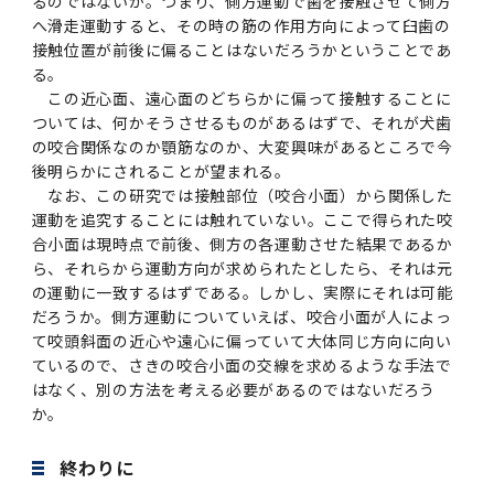
るのではないか。つまり、側方運動で歯を接触させて側方
へ滑走運動すると、その時の筋の作用方向によって臼歯の
接触位置が前後に偏ることはないだろうかということであ
る。
この近心面、遠心面のどちらかに偏って接触することに
ついては、何かそうさせるものがあるはずで、それが犬歯
の咬合関係なのか顎筋なのか、大変興味があるところで今
後明らかにされることが望まれる。
なお、この研究では接触部位（咬合小面）から関係した
運動を追究することには触れていない。ここで得られた咬
合小面は現時点で前後、側方の各運動させた結果であるか
ら、それらから運動方向が求められたとしたら、それは元
の運動に一致するはずである。しかし、実際にそれは可能
だろうか。側方運動についていえば、咬合小面が人によっ
て咬頭斜面の近心や遠心に偏っていて大体同じ方向に向い
ているので、さきの咬合小面の交線を求めるような手法で
はなく、別の方法を考える必要があるのではないだろう
か。
終わりに