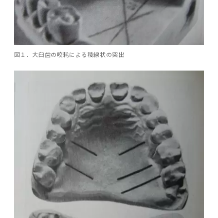
2016年 （PDF：13.5MB）
対象）の募集について
学位の申請
2015年 （PDF：83.3MB）
2019年度
脳統合機能研究センター
図書館
連絡先一覧
国立大学法人ガバナンス・コード報告書
卒後3年大学評価アンケート
ダイバーシティ・インクルージョン室
2015年 （PDF：2.3MB）
2014年 （PDF：21.4MB）
2018年度
核酸・ペプチド創薬治療研究センター
図書館講習会
役員会議事概要について
卒業時大学評価アンケート
図１．大臼歯の咬耗による稜線状の突出
2013年 （PDF：6.4MB）
2017年度
アクティブラーニング教室・情報検索室
企業活動と医療機関等の透明性ガイドライン
科目評価（旧 科目別アンケート）
2016年度
イマキク
教学IR 業績・活動
2015年度
情報システムポータル
2014年度
お茶の水医学雑誌
2013年度
2012年度