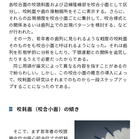
各咬合面の咬頭斜面および辺縁隆線部を咬合小面として区
分し、咬耗面や歯の接触個所をそこに表示する。さらに、
それらの出現頻度を咬合小面ごとに集計して、咬合様式と
の関係あるいは歯列上での出現パターンを検討する、など
が行われた。
その一方、若年者の歯列に見られるような軽度の咬耗面
そのものをも咬合小面と呼ばれるようになった。それは歯
列を形態学的に分析をしたり、下顎運動との関係を追究し
たりするうえで必要だったからである。
同じ用語が論文によって異なる内容を指すことがあるの
で紛らわしい。しかし、この咬合小面の概念の導入によっ
て、咬耗面の研究はそれまでのものから一段ステップアッ
プすることになったのである。
咬耗面（咬合小面）の傾き
そこで、まず若年者の咬頭
嵌合位や偏心咬合位での咬耗