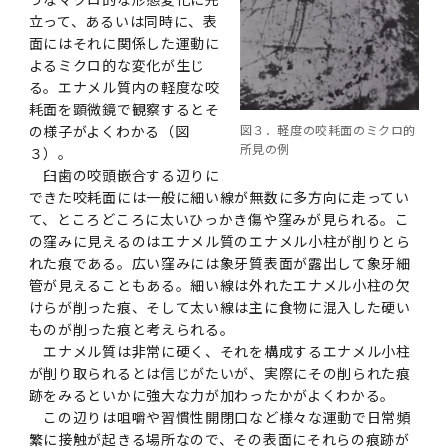
立って、あるいは同時に、表
面にはそれに関係した運動に
よるミクロ的な変化が生じ
る。エナメル質内の軽度な咬
耗面を顕微鏡で観察するとそ
図３．軽度の咬耗面のミクロ的
の様子がよくわかる（図
所見の例
３）。
臼歯の咬頭嵌合する辺りに
できた咬耗面には一般に細い線が無数に多方向に走ってい
て、ところどころに太いひっかき傷や窪みが見られる。こ
の窪みに見えるのはエナメル質のエナメル小柱が削りとら
れた痕である。広い窪みには象牙質表面が露出して象牙細
管が見えることもある。細い線は外れたエナメル小柱の欠
けらが削った痕、そして太い線は主に食物に混入した硬い
ものが削った痕と考えられる。
エナメル質は非常に硬く、それを構成するエナメル小柱
が削り取られるとは信じがたいが、実際にその削られた痕
跡をみるといかに強大な力が加わったかがよくわかる。
この辺りは咀嚼や習慣性開閉口など様々な運動で日常頻
繁に接触が起きる場所なので、その表面にそれらの痕跡が