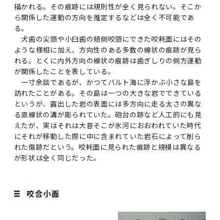
描かれる。その痕跡には規則性が全く見られない。そこか
ら関係した運動の方向を推定するなどは全く不可能であ
る。
犬歯の尖頭や小臼歯の頬側咬頭にできた咬耗面にはその
ような様相に加え、方向性のある多数の線状の痕跡が見ら
れる。とくに内外方向の線状の痕跡は歯ぎしりの側方運動
が関係したことを表している。
一寸余談であるが、かつてバルト海に浮かぶ小さな島を
訪れたことがある。その島は一つの大きな岩でできている
というが、露出した岩の表面には多方向に走る太さの異な
る直線状の溝が彫られていた。砲台の跡など人工的にも見
えたが、実はそれは大昔そこが氷河におおわれていた時代
にそれが移動した際に中に含まれていた岩石によって削ら
れた傷跡だという。咬耗面に見られた痕跡と規模は異なる
が形状は全く同じだった。
咬合小面