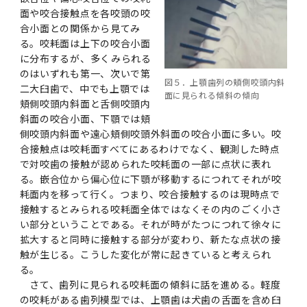
面や咬合接触点を各咬頭の咬
合小面との関係から見てみ
る。咬耗面は上下の咬合小面
に分布するが、多くみられる
のはいずれも第一、次いで第
図５．上顎歯列の頬側咬頭内斜
二大臼歯で、中でも上顎では
面に見られる傾斜の傾向
頬側咬頭内斜面と舌側咬頭内
斜面の咬合小面、下顎では頬
側咬頭内斜面や遠心頬側咬頭外斜面の咬合小面に多い。咬
合接触点は咬耗面すべてにあるわけでなく、観測した時点
で対咬歯の接触が認められた咬耗面の一部に点状に表れ
る。嵌合位から偏心位に下顎が移動するにつれてそれが咬
耗面内を移って行く。つまり、咬合接触するのは現時点で
接触するとみられる咬耗面全体ではなくその内のごく小さ
い部分ということである。それが時がたつにつれて徐々に
拡大すると同時に接触する部分が変わり、新たな点状の接
触が生じる。こうした変化が常に起きていると考えられ
る。
さて、歯列に見られる咬耗面の傾斜に話を進める。軽度
の咬耗がある歯列模型では、上顎歯は犬歯の舌面を含め臼