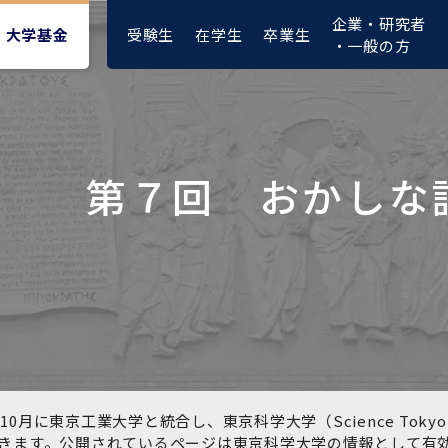
企業・研究者
受験生
在学生
卒業生
大学基金
・一般の方
第７回 おかしな
大学紹介動画
大学評価の制度について
四大学連合憲章等
東京医科歯科大学ダイバー
募集要項
授業料・入学料・検定料
ポリシー
修士課程 医歯理工保健学専
統合イノベーション機構
シティ＆インクルージョン
攻
推進宣言等
1-1．第４期中期目標・中期
複合領域コース(四大学共
入試制度
入学料・授業料免除・徴収
医学部（医学科･保健衛生学
湯島学生支援センター
計画等について【6年間】
通)
猶予について(Admission &
在学生向け
科）
Tuition
学部などについて
Exemption/Deferment)
1-2.年度計画・年度評価等
歯学部（歯学科･口腔保健学
研究基盤クラスター（統合
について【第1期～第3期】
科）
研究機構）
図書館部門
広報誌
学生生活などについて
教育研究分野組織、指導教
奨学金について
員研究内容
大学院医歯学総合研究科
先端医歯工学創成クラスタ
10月に東京工業大学と統合し、東京科学大学（Science To
イベント
ー（統合研究機構）
きます。公開されているページは東京科学大学の情報として有