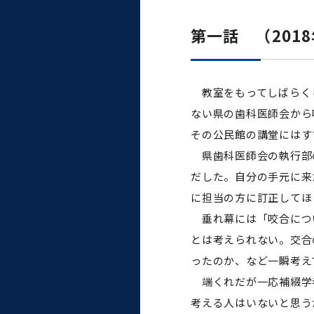
大学病院
コンプライアンス・ハラス
第一話 （2018
メント
教室をもってしばらくし
ない県の歯科医師会から
統合教育機構
その公民館の講堂にはす
県歯科医師会の執行部の
統合研究機構・統合イノベ
だした。自分の手元に来
ーション機構
に担当の方に訂正してほ
垂れ幕には「咬合につい
とは考えられない。交合
ったのか、など一瞬考え
端くれだが一応補綴学者
考える人はいないと思う