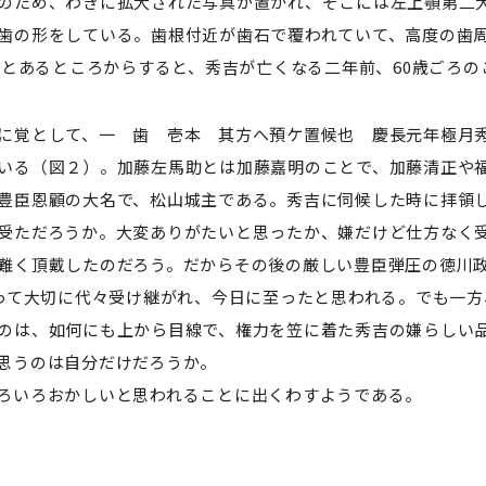
のため、わきに拡大された写真が置かれ、そこには左上顎第二
の形をしている。歯根付近が歯石で覆われていて、高度の歯周
6年とあるところからすると、秀吉が亡くなる二年前、60歳ごろの
に覚として、一 歯 壱本 其方へ預ケ置候也 慶長元年極月
いる（図２）。加藤左馬助とは加藤嘉明のことで、加藤清正や
豊臣恩顧の大名で、松山城主である。秀吉に伺候した時に拝領
受ただろうか。大変ありがたいと思ったか、嫌だけど仕方なく
難く頂戴したのだろう。だからその後の厳しい豊臣弾圧の徳川
たって大切に代々受け継がれ、今日に至ったと思われる。でも一
のは、如何にも上から目線で、権力を笠に着た秀吉の嫌らしい
思うのは自分だけだろうか。
ろいろおかしいと思われることに出くわすようである。