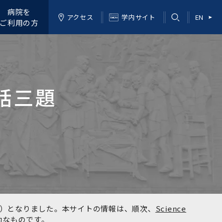
病院を
アクセス
学内サイト
EN
ご利用の方
話三題
kyo）となりました。本サイトの情報は、順次、
Science
効なものです。