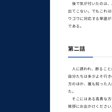
統合情報機構（図書館部
後で気が付いたのは、パ
門・ITセキュリティ部門）
出てこない。でもこれは
ウゴウに対応する単語が
学生支援・保健管理機構
である。
環境安全管理室
第二話
人に誘われ、断ることが
自分たちは多少よそ行き
方のほか、誰も知った人
た。
そこにはある高貴な方も
挨拶にお出かけください