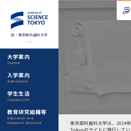
旧・東京医科歯科大学
大学案内
Science Tokyo SPRING
教育理念
外部資金
Outline
(医歯学系)
入学案内
基本理念・沿革
研究手続き
Science Tokyo BOOST (医
Admissions
歯学系)
東京医科歯科大学の特色
研究活動
学生生活
学部入学案内
Campus Life
CS（クリニシャン・サイエ
アクセス
研究組織
ンティスト）養成支援制度
教育研究組織等
大学院入学案内
Education and
教養部
東京医科歯科大学は、2024年
Research Structure
運営組織
取り組み・規制
授業・カリキュラム
Tokyoのサイト
に移行してい