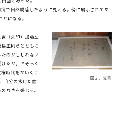
大臼歯とあった。
病で自然脱落したように見える。傍に展示されてあ
ことになる。
秀吉（朱印）加藤左
福島正則らとともに
したのかもしれない
受けたか。おそらく
政権時代をかいくぐ
図２．覚書
方、自分の抜けた歯
品のなさを感じる。