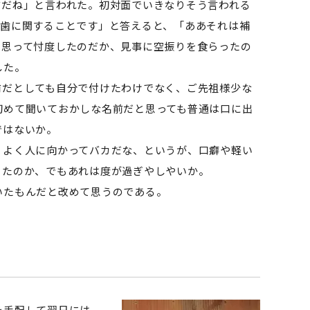
前だね」と言われた。初対面でいきなりそう言われる
義歯に関することです」と答えると、「ああそれは補
と思って忖度したのだか、見事に空振りを食らったの
した。
だとしても自分で付けたわけでなく、ご先祖様少な
初めて聞いておかしな名前だと思っても普通は口に出
ではないか。
よく人に向かってバカだな、というが、口癖や軽い
ったのか、でもあれは度が過ぎやしやいか。
いたもんだと改めて思うのである。
を手配して翌日には