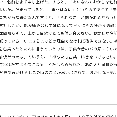
で、名前をまず申し上げた。すると、「あいなんておかしな名
よいか。だまっていると、「専門はなに」というのであえて「
最初から補綴だなんて言うと、「それなに」と聞かれるだろう
言話したが、話が噛み合わず嫌になって早々にその場から退散
間知らずで、上から目線でとても付き合えない。おかしな名前
乗っている。いまさらよほどの理由でなければ改姓できない。
を名乗ったとたんに言うというのは、子供か昔のバカ殿くらい
快だったな」というと、「あなたも言葉にはきをつけなさい。
言われた方は不快になる」とたしなめられた。あの人と同類だ
写真でみかけるとこの時のことが思い出されて、おかしな人も
しているなかで、突如出かけようと思い、すぐ宿と鉄道の切符