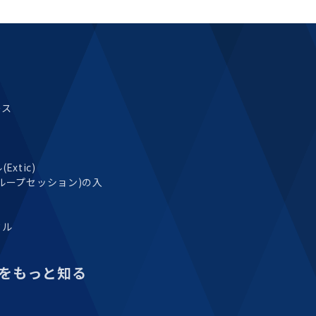
ース
xtic)
ループセッション)の入
タル
をもっと知る