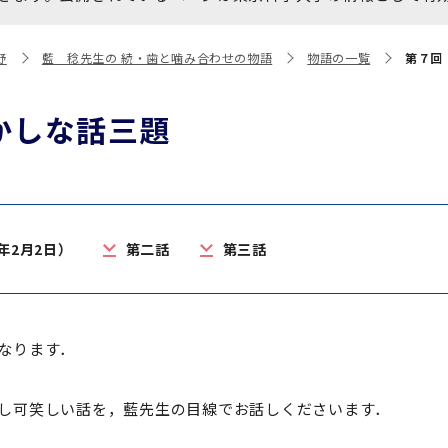
大学院保健衛生学研究科
博士課程 医歯学専攻
統合研究機構から他部局へ
写真で綴る 東京医科歯科大
野
藍 稔先生の 続・歯と噛み合わせの物語
物語の一覧
第７回
異動したセンター
学
証明書関係
かしな話三題
障がいのある学生サポート
教学IR関連公開情報
学費・入学金・奨学金につ
博士課程 生命理工医療科学
いて
専攻
年2月2日）
第二話
第三話
年報
年報
なります．
し可笑しい話を，藍先生の目線でお話しくださいます．