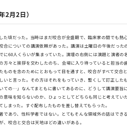
セミナー・特別講義
年2月2日）
た頃だった。当時はまだ咬合が全盛期で、臨床家の間でも熱心
咬合についての講演依頼があった。講演は土曜日の午後だった
でに60人くらいが集まっていた。演壇の右側には演題と演者の
方々と挨拶を交わしたのち、会場に入り待っていると担当の歯
たものを念のためにとおもって目を通すと、咬合がすべて交合
しいと言った。その方はそれをもっていき、暫くして訂正した
ての…」なんてまともに書いてあるのに、どうして講演要旨に
の意味を知らないのか、ひょっとしてどちらも同じと考えてい
てしまった。すぐ配布したものを差し替えてもらった。
であり、性科学者ではない。とてもそんな領域外の話はできる
が、咬合と交合は天地ほどの違いがある。