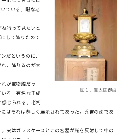
すいている。暇な老
がね行って見たいと
標にして降りたので
ズンだというのに、
がれ、降りるのが大
それが宝物館だっ
図１．豊太閤御歯
ている。有名な千成
に感じられる。老朽
かにはそれは恭しく展示されてあった。秀吉の歯であ
。実はガラスケースとこの容器が光を反射して中の