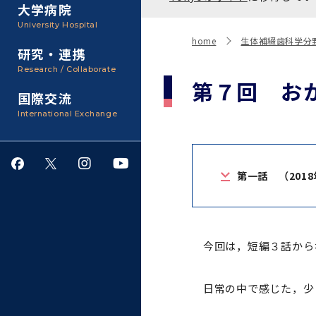
聴講生・科目等履修生およ
大学病院
び大学院研究生募集
大学院医歯学総合研究科
広報誌・刊行物
事務部
University Hospital
入学料・授業料・奨学金
home
生体補綴歯科学分
研究・連携
大学院保健衛生学研究科
大学の計画と評価
Research / Collaborate
第７回 お
国際交流
四大学連合
学生生活サポート
International Exchange
情報公開・個人情報
第一話 （2018
就職・キャリア支援
サークル・学園祭
今回は，短編３話から
施設利用
日常の中で感じた，少
ダイバーシティ