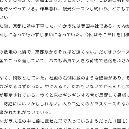
を時々やっている。昨年暮れ、観光シーズンも終わり、どこも
いい。
た後、京都に途中下車した。向かう先は豊国神社である。かね
回しになって行かずじまいになっていた。今回はそこだけを目
の敷地の北隣で、京都駅からそれほど遠くない。だがオフシー
客でごった返していて、バスも満員で大きな荷物で通路をふさ
なく、閑散としていた。社殿の右側に蔵のような建物があり、
のがあるはずだった。中に入ると、だれもいないでがらんとし
が展示されている。歩くと床のギシギシする音が反響して異様
、防犯にはいいかもしれない。入り口近くのガラスケースのな
書かれた札がついている。
ガラス瓶の中に綿に載せた形で入っているようだった（図１）