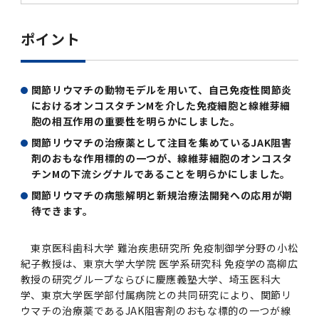
第3期】トップ
SPRING（MD）Program for the 2025
Exemption/Deferment)
奨学金についてトップ
日本学生支援機構
学費・入学金・奨学金について
大学院保健衛生学研究科
学生保険制度について
企業・官公庁・医療機関の皆様へ
サークル・学園祭トップ
博士課程 医歯学専攻
施設利用
難治疾患研究所
AMED研究費の年間公募スケジュール(学内専
倫理審査手続きについて
Academic Year by Eligible Students
第２期 中期目標・中期計画等について
3．自己点検・評価
博士課程 医歯学専攻
用)
学長×医学部学生懇談
英語版広報誌「TMDU ANNUAL NEWS」
写真で綴る 東京医科歯科大学トップ
３．自己点検・評価
「大学院学生の教育研究交流」に関する実施細
各複合領域コースの概要
学長選考・監察会議
クラウドファンディング実施プロジェクト一覧
医療管理政策学（MMA）コース（東京医科歯科
法定公開情報
東京医科歯科大学ダイバーシティ＆インクルー
コンプライアンス・ハラスメントトップ
難治疾患研究所
アルバイトについて
歯学部サマープログラム
医歯学総合研究科修士課程履修要項（シラバ
教育研究分野組織、指導教員研究内容
(*Autumn admission)
プレスリリース
オープンイノベーションセンター
剽窃チェックツール(学内専用)
ポイント
【2026年4月入学者】入学料免除・徴収猶予申
（第１期中期目標期間中）年度計画、年度評価
奨学金について
日本学生支援機構
目
大学）
ジョン推進宣言等
学費・入学金・奨学金についてトップ
大学院医歯学総合研究科生体検査科学講座
国民年金について
在学生向け
お茶の水祭
施設利用トップ
博士課程 生命理工医療科学専攻
ス）
ボランティア
高等研究院
各種実験手続き例(学内専用)
請について（Admission Fee
等について
第３期中期目標・中期計画等について
4．指定国立大学法人構想に関する進捗状況に
博士課程 医歯学専攻トップ
博士課程 国際連携専攻（ジョイント・ディグリ
GAPファンド等の公募
Exemption&Admission Fee Deferment）
学長×歯学部学生懇談
学内向け広報誌「TMDUニュース」
第1回『学びの地』
編入学制度について（複数学士号）
統計データ
ハラスメントへの対応について
国際交流サイト
学生寮について
オンライン個別進学相談
教育研究分野組織、指導教員研究内容トップ
履修要項（大学院シラバス）保健衛生学研究科
令和７年度（２０２５年度）総合知と癒しの次
青い鳥広場(学内専用)
各種センター
安全保障輸出管理(学内専用)
ついて
財団法人・地方公共団体等奨学金
ー・プログラム：JDP）
「複合領域コース｣｢編入学｣及び｢複数学士号｣
東京医科歯科大学ダイバーシティ＆インクルー
ダイバーシティ・インクルージョン室
奨学金について
研究テーマ検索システム
在学生向けトップ
関節リウマチの動物モデルを用いて、自己免疫性関節炎
学生相談窓口
新型コロナウイルス感染症に伴うお知らせ
保健管理センター
情報システム
大学病院
世代フロントランナー育成プログラム（医歯学
研究に必要な講習会等
（第２期中期目標期間中）年度計画・年度評価
に関する協定書
ジョン推進宣言等トップ
におけるオンコスタチンMを介した免疫細胞と線維芽細
概要
系）「Science Tokyo SPRING (医歯学系)」
「修学支援に対する相談窓口」を設置しまし
東京医科歯科大学の歴史
医歯大ひろば
第2回『教育 講義・実習の軌跡』
土地・建物及び所在地／関係施設位置図
公益通報について
研究情報サイト
アパート等の紹介
地域特別枠推薦選抜説明会
看護先進科学専攻
５大学災害看護コンソーシアム履修の手引き
等について
高等研究院
利益相反
胞の相互作用の重要性を明らかにしました。
関連リンク先
2025年度国立大学臨床検査学系博士後期課程
博士課程 生命理工医療科学専攻
（旧TMDU卓越大学院生制度）対象学生（秋入
た。
わくわく保育園（学内保育施設）
入学料・授業料の免除・徴収猶予について
お問い合わせ
学校推薦・求人情報について
ピアサポーター
卒業後の進路及び卒業者数
学生・女性支援センター
台風等の自然災害や交通機関運休による休講措
大学病院トップ
スポーツサイエンス機構
ES細胞/iPS細胞を使用する実験(学内専用)
優秀賞募集について
関節リウマチの治療薬として注目を集めているJAK阻害
学対象）の募集について
「複合領域コース」の履修者に係る「編入学」
東京医科歯科大学ダイバーシティ＆インクルー
分野構成
置（湯島地区）Class Cancellation Measures
第3回『知と癒しの匠の創造者たち』
東京医科歯科大学規則集
研究テーマ検索システム
学生保険制度について
入試説明会
統合教育機構学務企画課
（第３期中期目標期間中）年度計画・年度評価
臨床研究法における臨床研究の利益相反管理に
剤のおもな作用標的の一つが、線維芽細胞のオンコスタ
及び「複数学士号」に関する実施細目
ジョン推進宣言／基本方針／アクション・プラ
博士課程 生命理工医療科学専攻トップ
due to Natural Disasters, such as
履修要項（大学院シラバス）
高等教育の修学支援制度
障がいのある学生のサポートについて
学内就職支援イベント
証明書関係
わくわく保育園
医科（医系診療部門）
M&Dデータ科学センター
等について
各種委員会関係(学内専用)
ついて
チンMの下流シグナルであることを明らかにしました。
ン
Typhoons, and Transportation
Call for Applications to Science Tokyo
医歯学総合研究科博士課程医歯学系専攻履修要
その他の情報公開
卒業後の進路データ
キャンパス見学 ※現在は受け付けておりませ
関節リウマチの病態解明と新規治療法開発への応用が期
設置計画履行状況報告書
Cancellation (for the Yushima area)
SPRING（MD）Program for the 2024
項（シラバス）
概要
年報
ん
待できます。
証明書関係トップ
学外就職支援イベント
障がいのある学生サポート
フィットネスルーム・売店
歯科（歯系診療部門）
統合教育機構
特定認定再生医療等委員会
特定認定再生医療等委員会
Academic Year by Eligible Students
女性活躍推進法による一般事業主行動計画
研究不正の防止
サークル紹介
(*Autumn admission)
年報
新入学の大学院生へ To New Graduate
分野構成
年報トップ
統合教育機構学務企画課
東京医科歯科大学 難治疾患研究所 免疫制御学分野の小松
ILA国府台 公開講座等のお知らせ
教養部在学生
障がいのある学生サポートトップ
インターンシップ
文部科学省からのお知らせ
国立美術館キャンパスメンバーズ
統合教育機構トップ
統合研究機構・統合イノベーション機構
ヒトES細胞倫理審査委員会
Students
次世代育成支援対策推進法による一般事業主行
紀子教授は、東京大学大学院 医学系研究科 免疫学の高柳広
会計監査人候補者の決定について
大学祭
令和６年度（２０２４年度）総合知と癒しの次
年報トップ
動計画
教授の研究グループならびに慶應義塾大学、埼玉医科大
医歯学総合研究科博士課程生命理工学系専攻履
2024年（25.7MB）
セミナー・特別講義
キャンパス紹介
医学部在学生
修学上の支援について
就職支援サイトリンク集
世代フロントランナー育成プログラム（医歯学
令和７年度（２０２５年度）新入生向けPC購
医学・歯学分野における数理・データサイエン
統合研究機構・統合イノベーション機構トップ
オープンイノベーションセンター
学、東京大学医学部付属病院との共同研究により、関節リ
利益相反に関する説明会資料(ダウンロード)(学
修要項（シラバス）
系）「Science Tokyo SPRING (医歯学系)」
入推奨仕様書
ウマチの治療薬であるJAK阻害剤のおもな標的の一つが線
ス・AI教育開発事業
内専用)
教育等の情報
留学について
2024年（PDF：5.4MB）