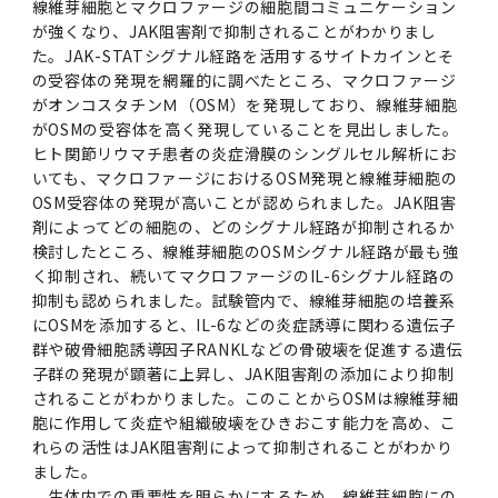
線維芽細胞とマクロファージの細胞間コミュニケーション
2011年度
が強くなり、JAK阻害剤で抑制されることがわかりまし
た。JAK-STATシグナル経路を活用するサイトカインとそ
の受容体の発現を網羅的に調べたところ、マクロファージ
がオンコスタチンＭ（OSM）を発現しており、線維芽細胞
がOSMの受容体を高く発現していることを見出しました。
ヒト関節リウマチ患者の炎症滑膜のシングルセル解析にお
いても、マクロファージにおけるOSM発現と線維芽細胞の
OSM受容体の発現が高いことが認められました。JAK阻害
剤によってどの細胞の、どのシグナル経路が抑制されるか
検討したところ、線維芽細胞のOSMシグナル経路が最も強
く抑制され、続いてマクロファージのIL-6シグナル経路の
抑制も認められました。試験管内で、線維芽細胞の培養系
にOSMを添加すると、IL-6などの炎症誘導に関わる遺伝子
群や破骨細胞誘導因子RANKLなどの骨破壊を促進する遺伝
子群の発現が顕著に上昇し、JAK阻害剤の添加により抑制
されることがわかりました。このことからOSMは線維芽細
胞に作用して炎症や組織破壊をひきおこす能力を高め、こ
れらの活性はJAK阻害剤によって抑制されることがわかり
ました。
生体内での重要性を明らかにするため、線維芽細胞にの