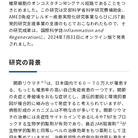
女性の活躍推進に向けた取り組み
維芽細胞のオンコスタチンMシグナル経路であることをつ
（旧TMDU卓越大学院生制度）対象学生（秋入
2023年（49.5MB）
セミナー・特別講義トップ
設置計画履行状況報告書
歯学部在学生
学生相談支援室
就職支援ガイド
統合イノベーション機構
統合国際機構
きとめました。この研究は文部科学省科学研究費補助金、
学対象）の募集について
令和６年度（２０２４年度）東京医科歯科大学
大学統合時の教育・学生生活について（受験生
研究大学強化促進事業に関する情報・評価
動物実験等に関する情報
2023年（PDF：4.5MB）
AMED免疫アレルギー疾患実用化研究事業ならびにJST創
次世代認定マーク「くるみん」を取得しました
「研究者早期育成コース」採用決定通知書授与
2022年（38.1 MB）
2026年度
向け）
発的研究支援事業の支援のもとでおこなわれたもので、そ
大学院在学生
障害を理由とする差別の解消の推進に関する対
外国人留学生の就職情報について
統合イノベーション機構トップ
若手研究者支援センター（統合研究機構）
統合情報機構（図書館部門・ITセキュリティ部
（基準適合一般事業主認定）
Call for Applications to TMDU-SPRING
式を行いました。
Regarding education and student life after
の研究成果は、国際科学誌
Inflammation and
応要領
門）
企業等からの資金提供状況の公表
2022年（PDF：53.8 MB）
Program (formerly the TMDU WISE
the integration（For prospective
Regeneration
に、2024年7月31日にオンライン版で発表
2021年（PDF：71.9 MB）
2025年度
附属学校在学生
就職活動体験談について
医療ビッグデータによるトータル・ヘルスケア
研究基盤クラスター（統合研究機構）
Program) for the 2024 Academic Year
students）
されました。
令和５年度（２０２３年度）東京医科歯科大学
バリアフリーマップ
イノベーション創出の基盤構築プロジェクト
統合情報機構（図書館部門・ITセキュリティ部
学生支援・保健管理機構
女性活躍推進法による一般事業主行動計画
2021年（PDF：4.5 MB）
「研究者早期育成コース及び研究者養成コー
2020年 （PDF：67.8MB）
2023年度
門）トップ
OB・OG情報について
研究基盤クラスター（統合研究機構）トップ
先端医歯工学創成クラスター（統合研究機構）
研究の背景
令和6年度（2024年度）東京医科歯科大学
ス」採用決定通知書授与式を行いました。
大学統合時の教育・学生生活について（在学生
困りごと対策貸出グッズ
オープンイノベーションセンター
学生支援・保健管理機構トップ
環境安全管理室
「TMDU-SPRING」対象学生の募集について
次世代育成支援対策推進法による一般事業主行
向け）
2020年 （PDF：4.6MB）
2019年 （PDF：71.7MB）
2024年度
ITヘルプデスク（学内専用サイト）
（※春入学対象）について
動計画
Regarding education and student life after
内定取り消しについて
リサーチコアセンター
先端医歯工学創成クラスター（統合研究機構）
統合研究機構から他部局へ異動したセンター
令和４年度（２０２２年度）東京医科歯科大学
※1
関節リウマチ
は、日本国内で６０－７０万人が罹患す
the integration (For current students)
ヘルスサイエンスR&Dセンター
トップ
保健管理センター
環境安全管理室トップ
広報部
「研究者早期育成コース及び研究者養成コー
2019年 （PDF：5.2MB）
る、もっとも罹患率の高い自己免疫疾患の一つです。関節
2018年 （PDF：83.3MB）
2022年度
ITセキュリティ部門（学内専用サイト）
Call for Application to TMDU WISE
ス」採用決定通知書授与式を行いました。
女性の活躍推進に向けた取り組み
進路届の提出について
実験動物センター
統合研究機構から他部局へ異動したセンタート
の炎症と骨破壊をおもな症状とし、遺伝的要因と環境的要
Programs (II) for the 2023 Academic Year
教学IR関連公開情報
再生医療研究センター
ップ
湯島学生支援センター
環境報告書
因が複合的に絡み合って発症すると考えられていますが、
2018年 （PDF：18.7MB）
by Eligible Students (*Autumn admission)
2017年 （PDF：75.1MB）
2021年度
図書館部門
病態形成のメカニズムは不明な点が多いです。関節リウマ
令和３年度（２０２１年度）東京医科歯科大学
目標とする教員の適正な年齢構成
その他 就職関連情報（推薦書等）
生命倫理研究センター
チの治療には炎症性サイトカインであるIL-6やTNFをブロ
「卓越大学院生制度（Ⅰ）」採用決定通知書授
教学IR関連公開情報トップ
再生医療研究センター（微生物安全性グルー
低侵襲医療センター（旧：低侵襲医歯学研究セ
湯島学生支援センタートップ
2017年 （PDF：7.2MB）
※2
ックする生物学的製剤が有効であり、最近JAK阻害剤
が
令和５年度（２０２３年度）東京医科歯科大学
与式を行いました。
2016年 （PDF：73.0MB）
2020年度
プ）
ンター）
図書館部門トップ
デジタル変革推進事務室
キャンパスマスタープラン2016
疾患バイオリソースセンター
生物学的製剤と同等レベルの治療効果をもつ薬剤として注
「卓越大学院生制度（Ⅱ）」対象学生（秋入学
卒業生進路アンケート
学生相談支援室
目を集めていますが、治療抵抗性の症例や副作用も発生す