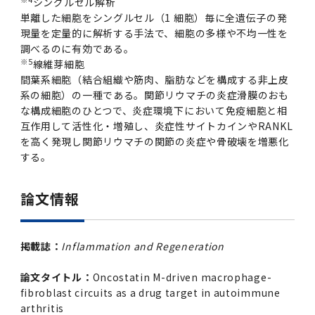
シングルセル解析
単離した細胞をシングルセル（1 細胞）毎に全遺伝子の発
現量を定量的に解析する手法で、細胞の多様や不均一性を
調べるのに有効である。
※5
線維芽細胞
間葉系細胞（結合組織や筋肉、脂肪などを構成する非上皮
系の細胞）の一種である。関節リウマチの炎症滑膜のおも
な構成細胞のひとつで、炎症環境下において免疫細胞と相
互作用して活性化・増殖し、炎症性サイトカインやRANKL
を高く発現し関節リウマチの関節の炎症や骨破壊を増悪化
する。
論文情報
掲載誌：
Inflammation and Regeneration
論文タイトル：
Oncostatin M-driven macrophage-
fibroblast circuits as a drug target in autoimmune
arthritis