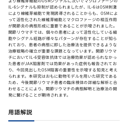
より線維芽細胞のOSMシグナルに次いでマクロファージの
IL-6シグナルも抑制が認められましたが、IL-6はOSM刺激
により線維芽細胞で発現誘導されることからも、OSMによ
って活性化された線維芽細胞とマクロファージの相互作用
が関節炎の病態形成に重要であることが示唆されました。
関節リウマチでは、個々の患者によって活性化している細
胞やシグナル経路が様々なパターンが存在することが知ら
れており、患者の病態に即した治療法を提供できるような
治療戦略の確立が重要な課題となっています。関節リウマ
チにおいてIL-6受容体抗体では治療効果が認められなかっ
た患者がJAK阻害剤では効果があった症例も報告されてお
り、今回見出したOSM阻害の重要性を示唆する知見と考え
られます。本研究はおもに動物モデルを用いた研究である
ため、今後関節リウマチ患者の臨床検体の詳細な解析と合
わせることにより、関節リウマチの病態解明と治療法の開
発に繋げることが期待されます。
用語解説