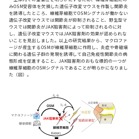
みOSM受容体を欠損した遺伝子改変マウスを作製し関節炎
を誘導したところ、線維芽細胞でOSMシグナルが働かない
遺伝子改変マウスでは関節炎が抑制されること、野生型マ
ウスでは関節炎がJAK阻害剤によって抑制されるのに対
し、遺伝子改変マウスではJAK阻害剤の効果が認められな
いことを見出しました。以上の研究結果から、マクロファ
ージが産生するOSMが線維芽細胞に作用し、炎症や骨破壊
に関わる遺伝子群の発現を誘導して自己免疫性関節炎の病
態形成を促進すること、JAK阻害剤のおもな標的の一つが
線維芽細胞のOSMシグナルであることが明らかになりまし
た（図）。