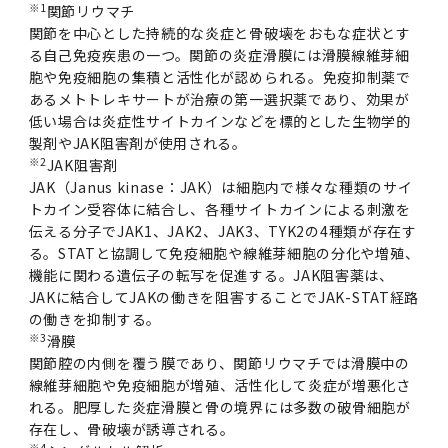
※1
関節リウマチ
関節を中心とした持続的な炎症と骨破壊をおもな症状とす
る自己免疫疾患の一つ。関節の炎症滑膜には滑膜線維芽細
胞や免疫細胞の集積と活性化が認められる。免疫抑制薬で
あるメトトレキサートが治療の第一選択薬であり、効果が
低い場合は炎症性サイトカインなどを標的とした生物学的
製剤やJAK阻害剤が使用される。
※2
JAK阻害剤
JAK（Janus kinase：JAK）は細胞内で様々な種類のサイ
トカイン受容体に結合し、各種サイトカインによる刺激を
伝える分子でJAK1、JAK2、JAK3、TYK2の4種類が存在す
る。STATと協調して免疫細胞や線維芽細胞の分化や増殖、
機能に関わる遺伝子の転写を促進する。JAK阻害薬は、
JAKに結合してJAKの働きを阻害することでJAK-STAT経路
の働きを抑制する。
※3
滑膜
関節腔の内側を覆う膜であり、関節リウマチでは滑膜中の
線維芽細胞や免疫細胞が増殖、活性化して炎症が増悪化さ
れる。肥厚した炎症滑膜と骨の境界には多数の破骨細胞が
存在し、骨破壊が誘導される。
※4