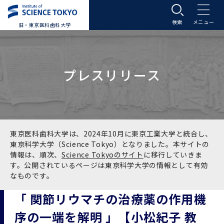
旧・東京医科歯科大学
大学案内
プレスリリース
大学案内トップ
入学案内
学長メッセージ
入学案内トップ
学生生活
基本理念・沿革
大学案内
学生生活トップ
教育研究組織等
東京医科歯科大学は、2024年10月に東京工業大学と統合し、
東京科学大学（Science Tokyo）となりました。本サイトの
情報は、順次、
Science Tokyoのサイト
に移行していきま
基本理念・沿革トップ
東京医科歯科大学の特色
学部受験生向け「大学案内」（冊子）
Science Tokyo SPRING (医歯学系)
教育研究組織等トップ
大学病院
す。公開されているページは東京科学大学の情報として有効
なものです。
理念
東京医科歯科大学の特色トップ
アクセス
学部入学案内
Science Tokyo SPRING (医歯学系) トップ
Science Tokyo BOOST (医歯学系)
教育理念
大学病院トップ
研究・連携
「 関節リウマチの治療薬の作用機
序の一端を解明 」【小松紀子 教
沿革
学問と教育の聖地 湯島に建つ東京医科歯科大
アクセストップ
運営組織
学部入学案内トップ
大学院入学案内
今後の博士学生向け支援制度について
Science Tokyo BOOST (医歯学系)トップ
CS（クリニシャン・サイエンティスト）養成支
教育理念トップ
医学部（医学科･保健衛生学科）
医科（医系診療部門）
研究・連携トップ
国際交流