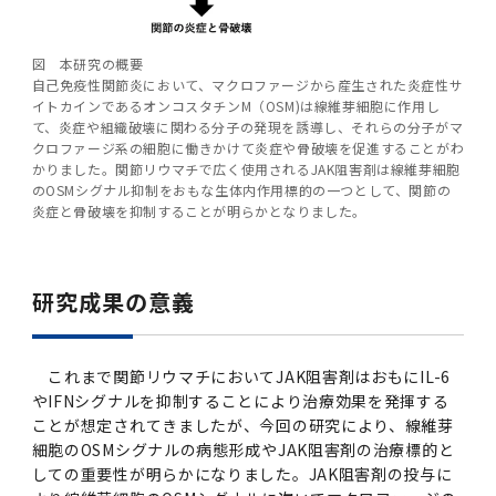
図 本研究の概要
自己免疫性関節炎において、マクロファージから産生された炎症性サ
イトカインであるオンコスタチンM（OSM)は線維芽細胞に作用し
て、炎症や組織破壊に関わる分子の発現を誘導し、それらの分子がマ
クロファージ系の細胞に働きかけて炎症や骨破壊を促進することがわ
かりました。関節リウマチで広く使用されるJAK阻害剤は線維芽細胞
のOSMシグナル抑制をおもな生体内作用標的の一つとして、関節の
炎症と骨破壊を抑制することが明らかとなりました。
研究成果の意義
これまで関節リウマチにおいてJAK阻害剤はおもにIL-6
やIFNシグナルを抑制することにより治療効果を発揮する
ことが想定されてきましたが、今回の研究により、線維芽
細胞のOSMシグナルの病態形成やJAK阻害剤の治療標的と
しての重要性が明らかになりました。JAK阻害剤の投与に