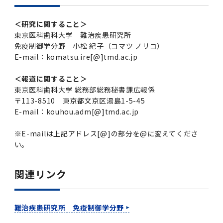
＜研究に関すること＞
東京医科歯科大学 難治疾患研究所
免疫制御学分野 小松 紀子（コマツ ノリコ）
E-mail：komatsu.ire[@]tmd.ac.jp
＜報道に関すること＞
東京医科歯科大学 総務部総務秘書課広報係
〒113-8510 東京都文京区湯島1-5-45
E-mail：kouhou.adm[@]tmd.ac.jp
※E-mailは上記アドレス[@]の部分を@に変えてくださ
い。
関連リンク
難治疾患研究所 免疫制御学分野