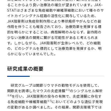
2016年 （PDF：13.5MB）
対象）の募集について
学位の申請
ることからより良い治療法の確立が望まれています。JAK-
2015年 （PDF：83.3MB）
2019年度
脳統合機能研究センター
図書館
連絡先一覧
国立大学法人ガバナンス・コード報告書
STATはさまざまな免疫細胞や線維芽細胞において種々のサ
卒後3年大学評価アンケート
ダイバーシティ・インクルージョン室
2015年 （PDF：2.3MB）
イトカインシグナル経路の活性化に関与しているため、
2014年 （PDF：21.4MB）
2018年度
核酸・ペプチド創薬治療研究センター
図書館講習会
役員会議事概要について
JAK阻害剤は免疫抑制作用により帯状疱疹やがんなどの副
卒業時大学評価アンケート
作用を伴うことも報告されており、治療効果を発揮する標
的を明らかにすることは、病態解明のみならず、副作用の
2013年 （PDF：6.4MB）
2017年度
アクティブラーニング教室・情報検索室
企業活動と医療機関等の透明性ガイドライン
少ない治療法の開発に繋がる可能性があると考えられま
科目評価（旧 科目別アンケート）
す。しかしながら、JAK阻害剤が生体レベルで、どの細胞
2016年度
イマキク
の、どのシグナルを標的として治療効果を発揮するか、明
らかになっていませんでした。
教学IR 業績・活動
2015年度
情報システムポータル
研究成果の概要
2014年度
お茶の水医学雑誌
研究グループは関節リウマチの動物モデルを使用して、
2013年度
※3
関節炎を誘導したマウスの炎症滑膜
のシングルセル解析
※4
を行い、JAK阻害剤の投与の有無で、炎症滑膜に存在す
※5
る免疫細胞や線維芽細胞
においてどのような遺伝子発現
2012年度
の変動があるか調べました。その結果、関節炎環境下では