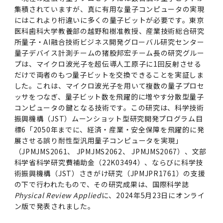
女性の活躍推進に向けた取り組み
（旧TMDU卓越大学院生制度）対象学生（秋入
2023年（49.5MB）
セミナー・特別講義トップ
設置計画履行状況報告書
集積されていますが、真に有用な量子コンピュータの実現
歯学部在学生
学生相談支援室
就職支援ガイド
統合イノベーション機構
統合国際機構
学対象）の募集について
にはこれより桁違いに多くの量子ビットが必要です。東京
令和６年度（２０２４年度）東京医科歯科大学
大学統合時の教育・学生生活について（受験生
研究大学強化促進事業に関する情報・評価
動物実験等に関する情報
2023年（PDF：4.5MB）
次世代認定マーク「くるみん」を取得しました
医科歯科大学教養部の越野和樹准教授、産業技術総合研究
「研究者早期育成コース」採用決定通知書授与
2022年（38.1 MB）
2026年度
向け）
大学院在学生
障害を理由とする差別の解消の推進に関する対
外国人留学生の就職情報について
統合イノベーション機構トップ
若手研究者支援センター（統合研究機構）
統合情報機構（図書館部門・ITセキュリティ部
（基準適合一般事業主認定）
所量子・AI融合技術ビジネス開発グローバル研究センター
Call for Applications to TMDU-SPRING
式を行いました。
Regarding education and student life after
応要領
門）
量子デバイス計測チームの猪股邦宏チーム長の研究グルー
企業等からの資金提供状況の公表
2022年（PDF：53.8 MB）
Program (formerly the TMDU WISE
the integration（For prospective
2021年（PDF：71.9 MB）
2025年度
プは、マイクロ波光子を超伝導人工原子に1回反射させる
附属学校在学生
就職活動体験談について
医療ビッグデータによるトータル・ヘルスケア
研究基盤クラスター（統合研究機構）
Program) for the 2024 Academic Year
students）
令和５年度（２０２３年度）東京医科歯科大学
だけで両者のもつ量子ビットを交換できることを実証しま
バリアフリーマップ
イノベーション創出の基盤構築プロジェクト
統合情報機構（図書館部門・ITセキュリティ部
学生支援・保健管理機構
女性活躍推進法による一般事業主行動計画
2021年（PDF：4.5 MB）
した。これは、マイクロ波光子を用いて複数の量子プロセ
「研究者早期育成コース及び研究者養成コー
2020年 （PDF：67.8MB）
2023年度
門）トップ
OB・OG情報について
研究基盤クラスター（統合研究機構）トップ
先端医歯工学創成クラスター（統合研究機構）
ッサをつなぎ、量子ビット数を飛躍的に増やす分散型量子
令和6年度（2024年度）東京医科歯科大学
ス」採用決定通知書授与式を行いました。
大学統合時の教育・学生生活について（在学生
困りごと対策貸出グッズ
オープンイノベーションセンター
コンピュータの鍵となる技術です。この研究は、科学技術
学生支援・保健管理機構トップ
環境安全管理室
「TMDU-SPRING」対象学生の募集について
次世代育成支援対策推進法による一般事業主行
向け）
2020年 （PDF：4.6MB）
振興機構（JST）ムーンショット型研究開発プログラム目
2019年 （PDF：71.7MB）
2024年度
ITヘルプデスク（学内専用サイト）
（※春入学対象）について
動計画
Regarding education and student life after
内定取り消しについて
リサーチコアセンター
先端医歯工学創成クラスター（統合研究機構）
統合研究機構から他部局へ異動したセンター
令和４年度（２０２２年度）東京医科歯科大学
標6「2050年までに、経済・産業・安全保障を飛躍的に発
the integration (For current students)
ヘルスサイエンスR&Dセンター
トップ
保健管理センター
環境安全管理室トップ
広報部
「研究者早期育成コース及び研究者養成コー
2019年 （PDF：5.2MB）
展させる誤り耐性型汎用量子コンピュータを実現」
2018年 （PDF：83.3MB）
2022年度
ITセキュリティ部門（学内専用サイト）
Call for Application to TMDU WISE
ス」採用決定通知書授与式を行いました。
女性の活躍推進に向けた取り組み
（JPMJMS2061、 JPMJMS2062、 JPMJMS2067）、文部
進路届の提出について
実験動物センター
統合研究機構から他部局へ異動したセンタート
科学省科学研究費補助金（22K03494）、ならびに科学技
Programs (II) for the 2023 Academic Year
教学IR関連公開情報
再生医療研究センター
ップ
湯島学生支援センター
環境報告書
2018年 （PDF：18.7MB）
術振興機構（JST）さきがけ研究（JPMJPR1761）の支援
by Eligible Students (*Autumn admission)
2017年 （PDF：75.1MB）
2021年度
図書館部門
令和３年度（２０２１年度）東京医科歯科大学
目標とする教員の適正な年齢構成
その他 就職関連情報（推薦書等）
生命倫理研究センター
の下で行われたもので、その研究成果は、国際科学誌
「卓越大学院生制度（Ⅰ）」採用決定通知書授
教学IR関連公開情報トップ
再生医療研究センター（微生物安全性グルー
低侵襲医療センター（旧：低侵襲医歯学研究セ
湯島学生支援センタートップ
Physical Review Applied
に、2024年5月23日にオンライ
2017年 （PDF：7.2MB）
令和５年度（２０２３年度）東京医科歯科大学
与式を行いました。
2016年 （PDF：73.0MB）
2020年度
プ）
ンター）
図書館部門トップ
デジタル変革推進事務室
ン版で発表されました。
キャンパスマスタープラン2016
疾患バイオリソースセンター
「卓越大学院生制度（Ⅱ）」対象学生（秋入学
卒業生進路アンケート
学生相談支援室