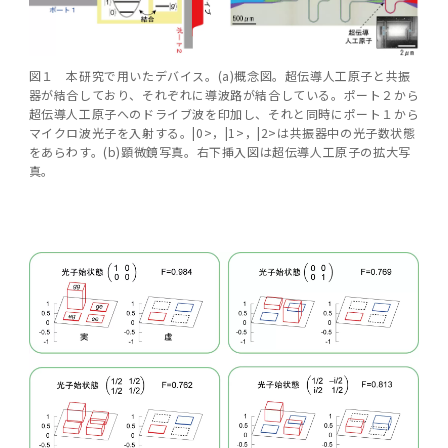
図１ 本研究で用いたデバイス。(a)概念図。超伝導人工原子と共振
器が結合しており、それぞれに導波路が結合している。ポート２から
超伝導人工原子へのドライブ波を印加し、それと同時にポート１から
マイクロ波光子を入射する。|0>，|1>，|2>は共振器中の光子数状態
をあらわす。(b)顕微鏡写真。右下挿入図は超伝導人工原子の拡大写
真。