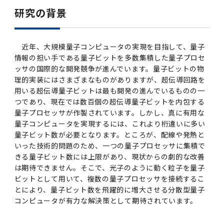
2016年 （PDF：13.5MB）
対象）の募集について
学位の申請
2015年 （PDF：83.3MB）
2019年度
脳統合機能研究センター
図書館
連絡先一覧
研究の背景
国立大学法人ガバナンス・コード報告書
卒後3年大学評価アンケート
ダイバーシティ・インクルージョン室
2015年 （PDF：2.3MB）
2014年 （PDF：21.4MB）
2018年度
核酸・ペプチド創薬治療研究センター
図書館講習会
役員会議事概要について
近年、大規模量子コンピュータの実現を目指して、量子
卒業時大学評価アンケート
情報の担い手である量子ビットを多数集積した量子プロセ
2013年 （PDF：6.4MB）
2017年度
アクティブラーニング教室・情報検索室
ッサの国際的な開発競争が進んでいます。量子ビットの物
企業活動と医療機関等の透明性ガイドライン
理的実装にはさまざまなものがありますが、超伝導回路を
科目評価（旧 科目別アンケート）
用いる超伝導量子ビットは最も開発の進んでいるものの一
2016年度
イマキク
つであり、現在では数百個の超伝導量子ビットを内包する
教学IR 業績・活動
量子プロセッサが作製されています。しかし、真に有用な
量子コンピュータを実現するには、これより桁違いに多い
2015年度
情報システムポータル
量子ビット数が必要となります。ところが、配線や発熱と
いった技術的問題のため、一つの量子プロセッサに集積で
2014年度
お茶の水医学雑誌
きる量子ビット数には上限があり、現状からの劇的な改善
は期待できません。そこで、光子のように動く粒子を量子
ビットとして用いて、複数の量子プロセッサを接続するこ
2013年度
とにより、量子ビット数を飛躍的に増大させる分散型量子
コンピュータが有力な解決策として期待されています。
2012年度