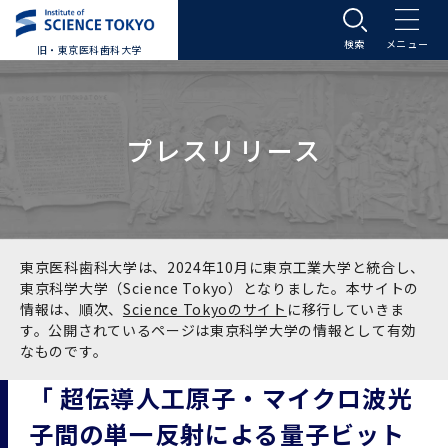
旧・東京医科歯科大学
大学案内
プレスリリース
大学案内トップ
入学案内
学長メッセージ
入学案内トップ
学生生活
基本理念・沿革
大学案内
学生生活トップ
教育研究組織等
東京医科歯科大学は、2024年10月に東京工業大学と統合し、
東京科学大学（Science Tokyo）となりました。本サイトの
情報は、順次、
Science Tokyoのサイト
に移行していきま
基本理念・沿革トップ
東京医科歯科大学の特色
学部受験生向け「大学案内」（冊子）
Science Tokyo SPRING (医歯学系)
教育研究組織等トップ
大学病院
す。公開されているページは東京科学大学の情報として有効
なものです。
理念
東京医科歯科大学の特色トップ
アクセス
学部入学案内
Science Tokyo SPRING (医歯学系) トップ
Science Tokyo BOOST (医歯学系)
教育理念
大学病院トップ
研究・連携
「 超伝導人工原子・マイクロ波光
子間の単一反射による量子ビット
沿革
学問と教育の聖地 湯島に建つ東京医科歯科大
アクセストップ
運営組織
学部入学案内トップ
大学院入学案内
今後の博士学生向け支援制度について
Science Tokyo BOOST (医歯学系)トップ
CS（クリニシャン・サイエンティスト）養成支
教育理念トップ
医学部（医学科･保健衛生学科）
医科（医系診療部門）
研究・連携トップ
国際交流