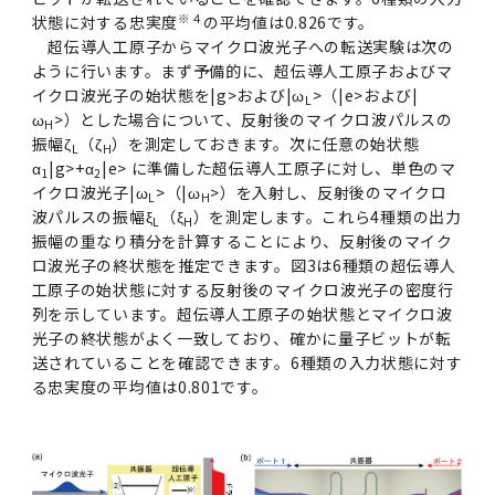
※４
状態に対する忠実度
の平均値は0.826です。
超伝導人工原子からマイクロ波光子への転送実験は次の
ように行います。まず予備的に、超伝導人工原子およびマ
イクロ波光子の始状態を|g>および|ω
>（|e>および|
L
ω
>）とした場合について、反射後のマイクロ波パルスの
H
振幅ζ
（ζ
）を測定しておきます。次に任意の始状態
L
H
α
|g>+α
|e> に準備した超伝導人工原子に対し、単色のマ
1
2
イクロ波光子|ω
>（|ω
>）を入射し、反射後のマイクロ
L
H
波パルスの振幅ξ
（ξ
）を測定します。これら4種類の出力
L
H
振幅の重なり積分を計算することにより、反射後のマイク
ロ波光子の終状態を推定できます。図3は6種類の超伝導人
工原子の始状態に対する反射後のマイクロ波光子の密度行
列を示しています。超伝導人工原子の始状態とマイクロ波
光子の終状態がよく一致しており、確かに量子ビットが転
送されていることを確認できます。6種類の入力状態に対す
る忠実度の平均値は0.801です。