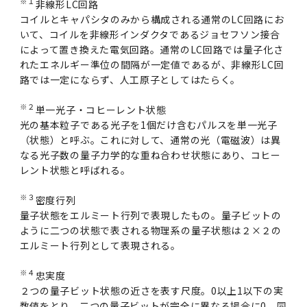
※１
非線形LC回路
コイルとキャパシタのみから構成される通常のLC回路にお
いて、コイルを非線形インダクタであるジョセフソン接合
によって置き換えた電気回路。通常のLC回路では量子化さ
れたエネルギー準位の間隔が一定値であるが、非線形LC回
路では一定にならず、人工原子としてはたらく。
※２
単一光子・コヒーレント状態
光の基本粒子である光子を1個だけ含むパルスを単一光子
（状態）と呼ぶ。これに対して、通常の光（電磁波）は異
なる光子数の量子力学的な重ね合わせ状態にあり、コヒー
レント状態と呼ばれる。
※３
密度行列
量子状態をエルミート行列で表現したもの。量子ビットの
ように二つの状態で表される物理系の量子状態は２×２の
エルミート行列として表現される。
※４
忠実度
２つの量子ビット状態の近さを表す尺度。0以上1以下の実
数値をとり、二つの量子ビットが完全に異なる場合に0、同