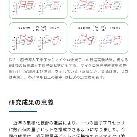
図３ 超伝導人工原子からマイクロ波光子への転送実験結果。異なる
6種類の超伝導人工原子始状態に対する、マイクロ波光子終状態の密
度行列（実部および虚部）を示している（正値は赤，負値は青，ゼロ
は点線）。各パネル右上の数字Fは転送の忠実度を表す。
研究成果の意義
近年の集積化技術の進展により、一つの量子プロセッサ
に数百個の量子ビットを搭載できるようになりました。今
回の成果は、超伝導量子ビットと伝搬性のあるマイクロ波