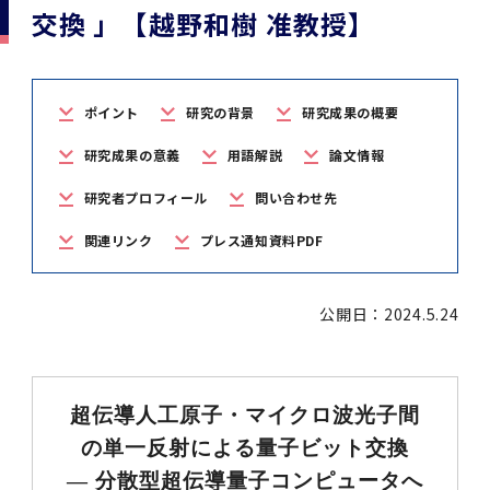
学
援制度
交換 」【越野和樹 准教授】
建物沿革
キャンパスマップ
運営組織トップ
広報誌・刊行物
アドミッション・ポリシー
大学院入学案内トップ
聴講生・科目等履修生および大学院研究生募集
令和8年度（2026年度）総合知と癒しの次世代
令和8年度（2026年度）トップレベルAI研究の
ポリシー
歯学部（歯学科･口腔保健学科）
歯科（歯系診療部門）
外部資金
大学基金
教育について
フロントランナー育成プログラム Science
ための共創型エキスパート人材育成プログラム
CS（クリニシャン・サイエンティスト）養成支
授業・カリキュラム
Tokyo Post-SPRING(医歯学系)春募集につい
対象学生（Science Tokyo BOOST（医歯学
援制度トップ
歴代校長及び学長
大学組織一覧
広報誌・刊行物トップ
大学の計画と評価
入試制度
募集要項
聴講生・科目等履修生および大学院研究生募集
入学に関するお問い合わせ窓口
ポリシートップ
医学部（医学科･保健衛生学科）
教養部
外部資金トップ
研究手続き
ポイント
研究の背景
研究成果の概要
受験生
在学生
卒業生
て
系）生）の募集について
研究について
トップ
授業・カリキュラムトップ
入学料・授業料・奨学金
企業・研究者・一般の方
令和８年度（2026年度）CS（クリニシャン・
研究成果の意義
用語解説
論文情報
学生歌
学長・役員
大学紹介動画
大学の計画と評価トップ
入試制度トップ
募集要項トップ
四大学連合
学部などについて
WEB出願
医学部（医学科･保健衛生学科）
医学部（医学科･保健衛生学科）トップ
歯学部（歯学科･口腔保健学科）
教養部トップ
大学院医歯学総合研究科
研究費獲得支援
研究手続きトップ
研究活動
病院をご利用の方
令和7年度（2025年度）「総合知と癒しの次世
令和7年度トップレベルAI研究のための共創型
サイエンティスト）養成支援制度の募集につい
医療について
医学部
四大学連合･複合領域コース
入学料・授業料・奨学金トップ
留学情報
研究者プロフィール
問い合わせ先
代フロントランナー育成プログラム Science
エキスパート人材育成プログラム対象学生（医
て
大学紹介動画トップ
ブランド
副学長
大学概要（冊子）
大学評価の制度について
四大学連合トップ
学部入試の変更点（予告）
学部などについてトップ
医歯学総合研究科
情報公開・個人情報
学生生活などについて
アドミッション・ポリシー
歯学部（歯学科･口腔保健学科）
医学科
歯学部（歯学科･口腔保健学科）トップ
大学院医歯学総合研究科
公開講座・公開シンポジウム・講演会等のお知
大学院医歯学総合研究科トップ
大学院保健衛生学研究科
産学官連携
倫理審査申請システム
研究活動トップ
研究組織
Tokyo SPRING(医歯学系)」対象学生の春募集
歯学系-BOOST生）の募集について
関連リンク
プレス通知資料PDF
アクセス
学内サイト
EN
東京医科歯科大学の誓い
歯学部
教育要項（学部シラバス）
授業料・入学料・検定料
学生生活サポート
らせ
について
Call for Applications for the Clinician
大学紹介動画
大学評価の制度についてトップ
理事･監事
統合報告書
1-1．第４期中期目標・中期計画等について【6
四大学連合憲章等
情報公開・個人情報トップ
入試データ
ILA国府台
学生生活などについてトップ
保健衛生学研究科
東京医科歯科大学ＳＤＧｓ推進宣言
イベント
過去の試験問題・入試データ
大学院医歯学総合研究科
保健衛生学科 【看護学専攻】
歯学科
大学院医歯学総合研究科トップ
大学院保健衛生学研究科
修士課程 医歯理工保健学専攻
大学院保健衛生学研究科トップ
寄附講座・寄附部門一覧
e-Rad 府省共通研究開発管理システム(外部サ
利益相反申告システム(学外利用時VPN必要)
研究情報データベース
研究組織トップ
取り組み・規制
令和６年度（2024年度）TMDUトップレベル
Scientist (CS) Training Support Program
公開日：2024.5.24
世界大学ランキング
年間】
生体材料工学研究所
授業料・入学料・検定料トップ
履修要項（大学院シラバス）
入学料・授業料免除・徴収猶予について
学生生活サポートトップ
各種支援制度
ILA国府台担当教員一覧
イト)
Call for Applications to Science Tokyo
AI研究のための共創型エキスパート人材育成プ
for Academic Year 2026
(Admission & Tuition
キャンパスライフ編
概説
四大学連合憲章等トップ
Post-SPRING（MD）Program for the 2026
ログラム 対象学生（TMDU-BOOST生）の募
役員会
広報誌
複合領域コース(四大学共通)
情報公開制度
これまでの学部入試変更点
医学部
授業料・入学料・検定料
イベントトップ
FAQ
男性職員の育児休業等取得推進宣言
資料請求
TOEFL-ITP試験結果（スコアレポート）の返
大学院保健衛生学研究科
保健衛生学科 【検査技術学専攻】
口腔保健学科【口腔保健衛生学専攻】
修士課程 医歯理工保健学専攻
大学院保健衛生学研究科トップ
修士課程 医歯理工保健学専攻トップ
修士課程 医歯理工保健学専攻【医療管理政策
研究科長挨拶
ジョイントリサーチ講座・ジョイントリサーチ
臨床研究審査委員会申請システム
機関リポジトリ
若手研究者支援センター（YISC）
取り組み・規制トップ
事務部
Exemption/Deferment)
1-1．第４期中期目標・中期計画等について【6
Academic Year by Eligible Students
集について
1-2.年度計画・年度評価等について【第1期～
却について
難治疾患研究所
授業料・入学料・検定料
保健衛生学研究科科目等履修生について
アルバイトについて
就職・キャリア支援
学（MMA）コース】
部門一覧
科研費電子申請システム(外部サイト)
年間】トップ
(*Spring admission)
第3期】
留学制度編
広報誌トップ
１．国立大学法人評価
四大学連合憲章
複合領域コース(四大学共通)トップ
経営協議会
大学案内 【受験生向け】（冊子）
複合領域コース（東京医科歯科大学）
個人情報保護制度
歯学部
奨学金について
オープンキャンパス
医歯学総合研究科博士課程 国際連携専攻（ジ
ダイバーシティ
合格発表
超伝導人工原子・マイクロ波光子間
口腔保健学科【口腔保健工学専攻】
修士課程 医歯理工保健学専攻【医療管理政策
博士課程看護先進科学専攻
概要
概要
実験計画書のWeb申請システム(学外利用時
研究テーマ検索
重点研究領域
研究不正の防止
事務部トップ
入学料・授業料免除・徴収猶予について
奨学金について
ョイント・ディグリープログラム：JDP）
大学院入学希望者向け入試説明会
大学院研究生
入学料・授業料免除・徴収猶予について
アパート等の紹介
就職・キャリア支援トップ
学（MMA）コース】
サークル・学園祭
修士課程 医歯理工保健学専攻 グローバルヘル
生体材料工学研究所
研究助成金
VPN必要)
の単一反射による量子ビット交換
(Admission & Tuition
第１期 中期目標・中期計画等について
1-2.年度計画・年度評価等について【第1期～
Call for Applications to Science Tokyo
2．認証評価
(Admission & Tuition
スリーダー養成 (MPH) コース
多職種連携教育編
広報誌「Bloom! 医科歯科大」
２．大学認証評価
「大学院学生の教育研究交流」に関する協定書
複合領域コースについて
教育研究評議会
写真で綴る 東京医科歯科大学
三大学連合（外部サイト）
統合報告書
ダイバーシティトップ
生体材料工学研究所
入学料・授業料の免除・徴収猶予について
医学部医学科サマープログラム
コンプライアンス・ハラスメント
試験問題及び解答例等の公表
博士課程共同災害看護学専攻
分野構成
組織
― 分散型超伝導量子コンピュータへ
research map
統合研究機構・統合イノベーション推進機構
研究不正等の公表について
各種お問い合わせ先(事務部)
Exemption/Deferment)トップ