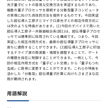
光子量子ビットの容易な交換方法を実証するものであり、
複数の量子プロセッサを接続する分散型量子コンピュータ
の実現に向けた具体的方法を提供するものです。今回実証
した超伝導人工原子とマイクロ波光子との相互作用方式に
は次のような特長があります。(1)今回のデバイスで用いた
超伝導人工原子－共振器結合系(図1)は、超伝導量子プロセ
ッサでは標準的に採用されている構成です。つまり、今回
実証した相互作用方式を、最新の超伝導量子プロセッサに
直ちに適用することができます。(2)超伝導人工原子に印加
するドライブ波の周波数・強度を調整することで、ゲート
の種類を自在に制御することができます。一例として、今
回の相互作用方式を「量子ビット交換」から「量子もつれ
生成」に容易に変更することができます。これらの特長を
活かした「分散型」超伝導量子計算に向けたさまざまな応
用が期待されます。
用語解説