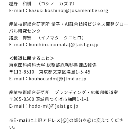
越野 和樹 （コシノ カズキ）
E-mail：kazuki.koshino[@]osamember.org
産業技術総合研究所 量子・AI融合技術ビジネス開発グロー
バル研究センター
猪股 邦宏 （イノマタ クニヒロ）
E-mail：kunihiro.inomata[@]aist.go.jp
＜報道に関すること＞
東京医科歯科大学 総務部総務秘書課広報係
〒113-8510 東京都文京区湯島1-5-45
E-mail：kouhou.adm[@]tmd.ac.jp
産業技術総合研究所 ブランディング・広報部報道室
〒305-8560 茨城県つくば市梅園1-1-1
E-mail：hodo-ml[@]aist.go.jp
※E-mailは上記アドレス[@]の部分を@に変えてくださ
い。