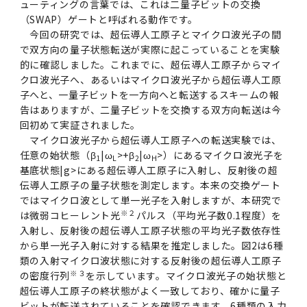
ューティングの言葉では、これは二量子ビットの交換
（SWAP）ゲートと呼ばれる動作です。
今回の研究では、超伝導人工原子とマイクロ波光子の間
で双方向の量子状態転送が実際に起こっていることを実験
的に確認しました。これまでに、超伝導人工原子からマイ
クロ波光子へ、あるいはマイクロ波光子から超伝導人工原
子へと、一量子ビットを一方向へと転送するスキームの報
告はありますが、二量子ビットを交換する双方向転送は今
回初めて実証されました。
マイクロ波光子から超伝導人工原子への転送実験では、
任意の始状態（β
|ω
>+β
|ω
>）にあるマイクロ波光子を
1
L
2
H
基底状態|g>にある超伝導人工原子に入射し、反射後の超
伝導人工原子の量子状態を測定します。本来の交換ゲート
ではマイクロ波として単一光子を入射しますが、本研究で
※２
は微弱コヒーレント光
パルス（平均光子数0.1程度）を
入射し、反射後の超伝導人工原子状態の平均光子数依存性
から単一光子入射に対する結果を推定しました。図2は6種
類の入射マイクロ波状態に対する反射後の超伝導人工原子
※３
の密度行列
を示しています。マイクロ波光子の始状態と
超伝導人工原子の終状態がよく一致しており、確かに量子
ビットが転送されていることを確認できます。6種類の入力