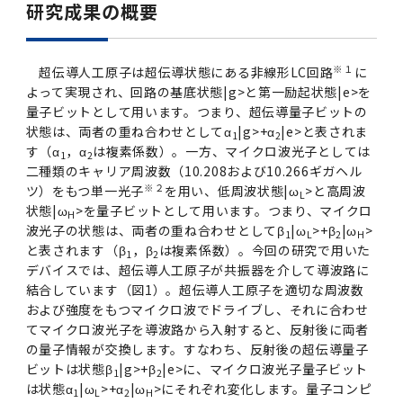
研究成果の概要
2011年度
※１
超伝導人工原子は超伝導状態にある非線形LC回路
に
よって実現され、回路の基底状態|g>と第一励起状態|e>を
量子ビットとして用います。つまり、超伝導量子ビットの
状態は、両者の重ね合わせとしてα
|g>+α
|e>と表されま
1
2
す（α
，α
は複素係数）。一方、マイクロ波光子としては
1
2
二種類のキャリア周波数（10.208および10.266ギガヘル
※２
ツ）をもつ単一光子
を用い、低周波状態|ω
>と高周波
L
状態|ω
>を量子ビットとして用います。つまり、マイクロ
H
波光子の状態は、両者の重ね合わせとしてβ
|ω
>+β
|ω
>
1
L
2
H
と表されます（β
，β
は複素係数）。今回の研究で用いた
1
2
デバイスでは、超伝導人工原子が共振器を介して導波路に
結合しています（図1）。超伝導人工原子を適切な周波数
および強度をもつマイクロ波でドライブし、それに合わせ
てマイクロ波光子を導波路から入射すると、反射後に両者
の量子情報が交換します。すなわち、反射後の超伝導量子
ビットは状態β
|g>+β
|e>に、マイクロ波光子量子ビット
1
2
は状態α
|ω
>+α
|ω
>にそれぞれ変化します。量子コンピ
1
L
2
H