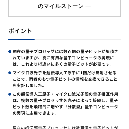
第3期】トップ
SPRING（MD）Program for the 2025
Exemption/Deferment)
奨学金についてトップ
日本学生支援機構
学費・入学金・奨学金について
大学院保健衛生学研究科
学生保険制度について
企業・官公庁・医療機関の皆様へ
サークル・学園祭トップ
博士課程 医歯学専攻
施設利用
難治疾患研究所
AMED研究費の年間公募スケジュール(学内専
倫理審査手続きについて
のマイルストーン ―
Academic Year by Eligible Students
第２期 中期目標・中期計画等について
3．自己点検・評価
博士課程 医歯学専攻
用)
学長×医学部学生懇談
英語版広報誌「TMDU ANNUAL NEWS」
写真で綴る 東京医科歯科大学トップ
３．自己点検・評価
「大学院学生の教育研究交流」に関する実施細
各複合領域コースの概要
学長選考・監察会議
クラウドファンディング実施プロジェクト一覧
医療管理政策学（MMA）コース（東京医科歯科
法定公開情報
東京医科歯科大学ダイバーシティ＆インクルー
コンプライアンス・ハラスメントトップ
難治疾患研究所
アルバイトについて
歯学部サマープログラム
医歯学総合研究科修士課程履修要項（シラバ
教育研究分野組織、指導教員研究内容
(*Autumn admission)
プレスリリース
オープンイノベーションセンター
剽窃チェックツール(学内専用)
【2026年4月入学者】入学料免除・徴収猶予申
（第１期中期目標期間中）年度計画、年度評価
奨学金について
日本学生支援機構
目
大学）
ジョン推進宣言等
学費・入学金・奨学金についてトップ
大学院医歯学総合研究科生体検査科学講座
国民年金について
在学生向け
お茶の水祭
施設利用トップ
博士課程 生命理工医療科学専攻
ス）
ボランティア
高等研究院
各種実験手続き例(学内専用)
請について（Admission Fee
等について
第３期中期目標・中期計画等について
4．指定国立大学法人構想に関する進捗状況に
博士課程 医歯学専攻トップ
博士課程 国際連携専攻（ジョイント・ディグリ
GAPファンド等の公募
Exemption&Admission Fee Deferment）
学長×歯学部学生懇談
学内向け広報誌「TMDUニュース」
第1回『学びの地』
編入学制度について（複数学士号）
統計データ
ハラスメントへの対応について
国際交流サイト
学生寮について
オンライン個別進学相談
ポイント
教育研究分野組織、指導教員研究内容トップ
履修要項（大学院シラバス）保健衛生学研究科
令和７年度（２０２５年度）総合知と癒しの次
青い鳥広場(学内専用)
各種センター
安全保障輸出管理(学内専用)
ついて
財団法人・地方公共団体等奨学金
ー・プログラム：JDP）
「複合領域コース｣｢編入学｣及び｢複数学士号｣
東京医科歯科大学ダイバーシティ＆インクルー
ダイバーシティ・インクルージョン室
奨学金について
研究テーマ検索システム
在学生向けトップ
学生相談窓口
新型コロナウイルス感染症に伴うお知らせ
保健管理センター
情報システム
大学病院
世代フロントランナー育成プログラム（医歯学
研究に必要な講習会等
（第２期中期目標期間中）年度計画・年度評価
に関する協定書
ジョン推進宣言等トップ
概要
系）「Science Tokyo SPRING (医歯学系)」
「修学支援に対する相談窓口」を設置しまし
東京医科歯科大学の歴史
医歯大ひろば
第2回『教育 講義・実習の軌跡』
土地・建物及び所在地／関係施設位置図
公益通報について
研究情報サイト
アパート等の紹介
地域特別枠推薦選抜説明会
看護先進科学専攻
５大学災害看護コンソーシアム履修の手引き
等について
高等研究院
利益相反
関連リンク先
2025年度国立大学臨床検査学系博士後期課程
博士課程 生命理工医療科学専攻
（旧TMDU卓越大学院生制度）対象学生（秋入
現在の量子プロセッサには数百個の量子ビットが集積さ
た。
わくわく保育園（学内保育施設）
入学料・授業料の免除・徴収猶予について
お問い合わせ
学校推薦・求人情報について
ピアサポーター
卒業後の進路及び卒業者数
学生・女性支援センター
台風等の自然災害や交通機関運休による休講措
大学病院トップ
スポーツサイエンス機構
ES細胞/iPS細胞を使用する実験(学内専用)
優秀賞募集について
れていますが、真に有用な量子コンピュータの実現に
学対象）の募集について
「複合領域コース」の履修者に係る「編入学」
東京医科歯科大学ダイバーシティ＆インクルー
分野構成
置（湯島地区）Class Cancellation Measures
第3回『知と癒しの匠の創造者たち』
東京医科歯科大学規則集
研究テーマ検索システム
学生保険制度について
入試説明会
統合教育機構学務企画課
（第３期中期目標期間中）年度計画・年度評価
臨床研究法における臨床研究の利益相反管理に
は、これより桁違いに多くの量子ビットが必要です。
及び「複数学士号」に関する実施細目
ジョン推進宣言／基本方針／アクション・プラ
博士課程 生命理工医療科学専攻トップ
due to Natural Disasters, such as
履修要項（大学院シラバス）
高等教育の修学支援制度
障がいのある学生のサポートについて
学内就職支援イベント
証明書関係
わくわく保育園
医科（医系診療部門）
M&Dデータ科学センター
等について
各種委員会関係(学内専用)
ついて
マイクロ波光子を超伝導人工原子に1回だけ反射させる
ン
Typhoons, and Transportation
Call for Applications to Science Tokyo
医歯学総合研究科博士課程医歯学系専攻履修要
その他の情報公開
卒業後の進路データ
キャンパス見学 ※現在は受け付けておりませ
ことで、両者のもつ量子ビットの情報を交換できること
設置計画履行状況報告書
Cancellation (for the Yushima area)
SPRING（MD）Program for the 2024
項（シラバス）
概要
年報
ん
を実証しました。
証明書関係トップ
学外就職支援イベント
障がいのある学生サポート
フィットネスルーム・売店
歯科（歯系診療部門）
統合教育機構
特定認定再生医療等委員会
特定認定再生医療等委員会
Academic Year by Eligible Students
女性活躍推進法による一般事業主行動計画
この超伝導人工原子・マイクロ波光子間の量子相互作用
研究不正の防止
サークル紹介
(*Autumn admission)
年報
新入学の大学院生へ To New Graduate
分野構成
年報トップ
統合教育機構学務企画課
は、複数の量子プロセッサを光子によって接続し、量子
ILA国府台 公開講座等のお知らせ
教養部在学生
障がいのある学生サポートトップ
インターンシップ
文部科学省からのお知らせ
国立美術館キャンパスメンバーズ
統合教育機構トップ
統合研究機構・統合イノベーション機構
ヒトES細胞倫理審査委員会
Students
次世代育成支援対策推進法による一般事業主行
ビット数を飛躍的に増やす「分散型」量子コンピュータ
会計監査人候補者の決定について
大学祭
令和６年度（２０２４年度）総合知と癒しの次
年報トップ
動計画
の実現に応用できます。
医歯学総合研究科博士課程生命理工学系専攻履
2024年（25.7MB）
セミナー・特別講義
キャンパス紹介
医学部在学生
修学上の支援について
就職支援サイトリンク集
世代フロントランナー育成プログラム（医歯学
令和７年度（２０２５年度）新入生向けPC購
医学・歯学分野における数理・データサイエン
統合研究機構・統合イノベーション機構トップ
オープンイノベーションセンター
利益相反に関する説明会資料(ダウンロード)(学
修要項（シラバス）
系）「Science Tokyo SPRING (医歯学系)」
入推奨仕様書
ス・AI教育開発事業
内専用)
教育等の情報
留学について
現在の超伝導量子プロセッサには数百個の量子ビットが
2024年（PDF：5.4MB）