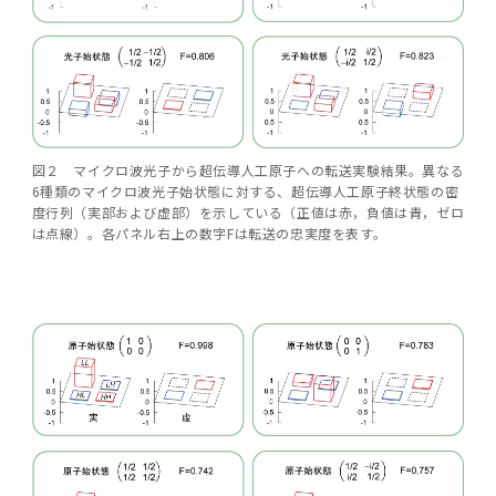
図２ マイクロ波光子から超伝導人工原子への転送実験結果。異なる
6種類のマイクロ波光子始状態に対する、超伝導人工原子終状態の密
度行列（実部および虚部）を示している（正値は赤，負値は青，ゼロ
は点線）。各パネル右上の数字Fは転送の忠実度を表す。