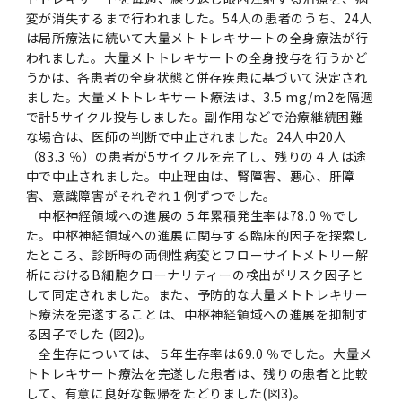
変が消失するまで行われました。54人の患者のうち、24人
は局所療法に続いて大量メトトレキサートの全身療法が行
われました。大量メトトレキサートの全身投与を行うかど
うかは、各患者の全身状態と併存疾患に基づいて決定され
ました。大量メトトレキサート療法は、3.5 mg/m2を隔週
で計5サイクル投与しました。副作用などで治療継続困難
な場合は、医師の判断で中止されました。24人中20人
（83.3 ％）の患者が5サイクルを完了し、残りの４人は途
中で中止されました。中止理由は、腎障害、悪心、肝障
害、意識障害がそれぞれ１例ずつでした。
中枢神経領域への進展の５年累積発生率は78.0 ％でし
た。中枢神経領域への進展に関与する臨床的因子を探索し
たところ、診断時の両側性病変とフローサイトメトリー解
析におけるB細胞クローナリティーの検出がリスク因子と
して同定されました。また、予防的な大量メトトレキサー
ト療法を完遂することは、中枢神経領域への進展を抑制す
る因子でした (図2)。
全生存については、５年生存率は69.0 ％でした。大量メ
トトレキサート療法を完遂した患者は、残りの患者と比較
して、有意に良好な転帰をたどりました(図3)。