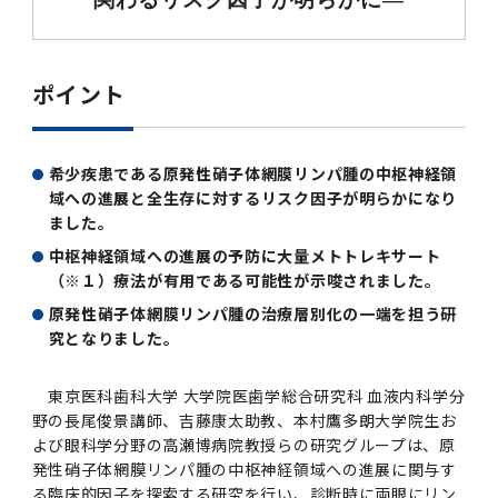
第3期】トップ
SPRING（MD）Program for the 2025
Exemption/Deferment)
奨学金についてトップ
日本学生支援機構
学費・入学金・奨学金について
大学院保健衛生学研究科
学生保険制度について
企業・官公庁・医療機関の皆様へ
サークル・学園祭トップ
博士課程 医歯学専攻
施設利用
難治疾患研究所
AMED研究費の年間公募スケジュール(学内専
倫理審査手続きについて
Academic Year by Eligible Students
第２期 中期目標・中期計画等について
3．自己点検・評価
博士課程 医歯学専攻
用)
学長×医学部学生懇談
英語版広報誌「TMDU ANNUAL NEWS」
写真で綴る 東京医科歯科大学トップ
３．自己点検・評価
「大学院学生の教育研究交流」に関する実施細
各複合領域コースの概要
学長選考・監察会議
クラウドファンディング実施プロジェクト一覧
医療管理政策学（MMA）コース（東京医科歯科
法定公開情報
東京医科歯科大学ダイバーシティ＆インクルー
コンプライアンス・ハラスメントトップ
難治疾患研究所
アルバイトについて
歯学部サマープログラム
医歯学総合研究科修士課程履修要項（シラバ
教育研究分野組織、指導教員研究内容
(*Autumn admission)
プレスリリース
オープンイノベーションセンター
剽窃チェックツール(学内専用)
【2026年4月入学者】入学料免除・徴収猶予申
（第１期中期目標期間中）年度計画、年度評価
奨学金について
日本学生支援機構
目
大学）
ジョン推進宣言等
学費・入学金・奨学金についてトップ
大学院医歯学総合研究科生体検査科学講座
国民年金について
在学生向け
お茶の水祭
施設利用トップ
博士課程 生命理工医療科学専攻
ス）
ボランティア
高等研究院
各種実験手続き例(学内専用)
請について（Admission Fee
ポイント
等について
第３期中期目標・中期計画等について
4．指定国立大学法人構想に関する進捗状況に
博士課程 医歯学専攻トップ
博士課程 国際連携専攻（ジョイント・ディグリ
GAPファンド等の公募
Exemption&Admission Fee Deferment）
学長×歯学部学生懇談
学内向け広報誌「TMDUニュース」
第1回『学びの地』
編入学制度について（複数学士号）
統計データ
ハラスメントへの対応について
国際交流サイト
学生寮について
オンライン個別進学相談
教育研究分野組織、指導教員研究内容トップ
履修要項（大学院シラバス）保健衛生学研究科
令和７年度（２０２５年度）総合知と癒しの次
青い鳥広場(学内専用)
各種センター
安全保障輸出管理(学内専用)
ついて
財団法人・地方公共団体等奨学金
ー・プログラム：JDP）
「複合領域コース｣｢編入学｣及び｢複数学士号｣
東京医科歯科大学ダイバーシティ＆インクルー
ダイバーシティ・インクルージョン室
奨学金について
研究テーマ検索システム
在学生向けトップ
学生相談窓口
新型コロナウイルス感染症に伴うお知らせ
保健管理センター
情報システム
大学病院
世代フロントランナー育成プログラム（医歯学
研究に必要な講習会等
（第２期中期目標期間中）年度計画・年度評価
に関する協定書
ジョン推進宣言等トップ
概要
系）「Science Tokyo SPRING (医歯学系)」
「修学支援に対する相談窓口」を設置しまし
希少疾患である原発性硝子体網膜リンパ腫の中枢神経領
東京医科歯科大学の歴史
医歯大ひろば
第2回『教育 講義・実習の軌跡』
土地・建物及び所在地／関係施設位置図
公益通報について
研究情報サイト
アパート等の紹介
地域特別枠推薦選抜説明会
看護先進科学専攻
５大学災害看護コンソーシアム履修の手引き
等について
高等研究院
利益相反
関連リンク先
2025年度国立大学臨床検査学系博士後期課程
博士課程 生命理工医療科学専攻
（旧TMDU卓越大学院生制度）対象学生（秋入
域への進展と全生存に対するリスク因子が明らかになり
た。
わくわく保育園（学内保育施設）
入学料・授業料の免除・徴収猶予について
お問い合わせ
学校推薦・求人情報について
ピアサポーター
卒業後の進路及び卒業者数
学生・女性支援センター
台風等の自然災害や交通機関運休による休講措
大学病院トップ
スポーツサイエンス機構
ES細胞/iPS細胞を使用する実験(学内専用)
優秀賞募集について
ました。
学対象）の募集について
「複合領域コース」の履修者に係る「編入学」
東京医科歯科大学ダイバーシティ＆インクルー
分野構成
置（湯島地区）Class Cancellation Measures
第3回『知と癒しの匠の創造者たち』
東京医科歯科大学規則集
研究テーマ検索システム
学生保険制度について
入試説明会
統合教育機構学務企画課
（第３期中期目標期間中）年度計画・年度評価
臨床研究法における臨床研究の利益相反管理に
及び「複数学士号」に関する実施細目
ジョン推進宣言／基本方針／アクション・プラ
中枢神経領域への進展の予防に大量メトトレキサート
博士課程 生命理工医療科学専攻トップ
due to Natural Disasters, such as
履修要項（大学院シラバス）
高等教育の修学支援制度
障がいのある学生のサポートについて
学内就職支援イベント
証明書関係
わくわく保育園
医科（医系診療部門）
M&Dデータ科学センター
等について
各種委員会関係(学内専用)
ついて
（※１）療法が有用である可能性が示唆されました。
ン
Typhoons, and Transportation
Call for Applications to Science Tokyo
医歯学総合研究科博士課程医歯学系専攻履修要
その他の情報公開
卒業後の進路データ
キャンパス見学 ※現在は受け付けておりませ
設置計画履行状況報告書
Cancellation (for the Yushima area)
原発性硝子体網膜リンパ腫の治療層別化の一端を担う研
SPRING（MD）Program for the 2024
項（シラバス）
概要
年報
ん
証明書関係トップ
学外就職支援イベント
障がいのある学生サポート
フィットネスルーム・売店
歯科（歯系診療部門）
統合教育機構
特定認定再生医療等委員会
特定認定再生医療等委員会
究となりました。
Academic Year by Eligible Students
女性活躍推進法による一般事業主行動計画
研究不正の防止
サークル紹介
(*Autumn admission)
年報
新入学の大学院生へ To New Graduate
分野構成
年報トップ
統合教育機構学務企画課
ILA国府台 公開講座等のお知らせ
教養部在学生
障がいのある学生サポートトップ
インターンシップ
文部科学省からのお知らせ
国立美術館キャンパスメンバーズ
統合教育機構トップ
東京医科歯科大学 大学院医歯学総合研究科 血液内科学分
統合研究機構・統合イノベーション機構
ヒトES細胞倫理審査委員会
Students
次世代育成支援対策推進法による一般事業主行
野の長尾俊景講師、吉藤康太助教、本村鷹多朗大学院生お
会計監査人候補者の決定について
大学祭
令和６年度（２０２４年度）総合知と癒しの次
年報トップ
動計画
よび眼科学分野の高瀬博病院教授らの研究グループは、原
医歯学総合研究科博士課程生命理工学系専攻履
2024年（25.7MB）
セミナー・特別講義
キャンパス紹介
医学部在学生
修学上の支援について
就職支援サイトリンク集
世代フロントランナー育成プログラム（医歯学
令和７年度（２０２５年度）新入生向けPC購
医学・歯学分野における数理・データサイエン
統合研究機構・統合イノベーション機構トップ
オープンイノベーションセンター
利益相反に関する説明会資料(ダウンロード)(学
発性硝子体網膜リンパ腫の中枢神経領域への進展に関与す
修要項（シラバス）
系）「Science Tokyo SPRING (医歯学系)」
入推奨仕様書
ス・AI教育開発事業
内専用)
教育等の情報
留学について
る臨床的因子を探索する研究を行い、診断時に両眼にリン
2024年（PDF：5.4MB）