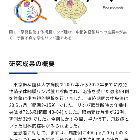
2011年度
図１．原発性硝子体網膜リンパ腫は、中枢神経領域への進展率が高
く、予後不良な悪性リンパ腫である
研究成果の概要
東京医科歯科大学病院で2002年から2022年までに原発
性硝子体網膜リンパ腫と診断され、治療を受けた患者54例
を対象に後方視的解析を行いました。追跡期間の中央値は
28.5ヵ月（範囲2-159）でした。リンパ腫診断時の年齢中
央値は72.5歳(範囲 43-84)でした。眼病変は片側が22例、
両側が32例でした。全例にかすみ目、視力低下、飛蚊症と
いった眼科的症状がみられました。
全患者に対して、まずは、病変側に400 μg/100 μLのメ
トトレキサートを毎週、繰り返し眼内注射する治療を、病