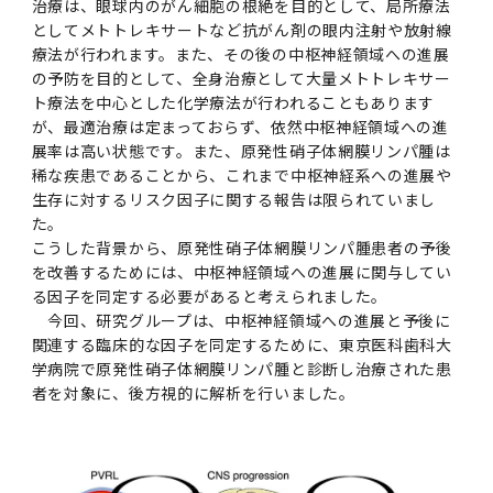
2016年 （PDF：13.5MB）
治療は、眼球内のがん細胞の根絶を目的として、局所療法
対象）の募集について
学位の申請
2015年 （PDF：83.3MB）
2019年度
脳統合機能研究センター
図書館
連絡先一覧
国立大学法人ガバナンス・コード報告書
としてメトトレキサートなど抗がん剤の眼内注射や放射線
療法が行われます。また、その後の中枢神経領域への進展
卒後3年大学評価アンケート
ダイバーシティ・インクルージョン室
2015年 （PDF：2.3MB）
の予防を目的として、全身治療として大量メトトレキサー
2014年 （PDF：21.4MB）
2018年度
核酸・ペプチド創薬治療研究センター
図書館講習会
役員会議事概要について
ト療法を中心とした化学療法が行われることもあります
卒業時大学評価アンケート
が、最適治療は定まっておらず、依然中枢神経領域への進
2013年 （PDF：6.4MB）
2017年度
アクティブラーニング教室・情報検索室
展率は高い状態です。また、原発性硝子体網膜リンパ腫は
企業活動と医療機関等の透明性ガイドライン
稀な疾患であることから、これまで中枢神経系への進展や
科目評価（旧 科目別アンケート）
生存に対するリスク因子に関する報告は限られていまし
2016年度
イマキク
た。
教学IR 業績・活動
こうした背景から、原発性硝子体網膜リンパ腫患者の予後
を改善するためには、中枢神経領域への進展に関与してい
2015年度
情報システムポータル
る因子を同定する必要があると考えられました。
今回、研究グループは、中枢神経領域への進展と予後に
2014年度
お茶の水医学雑誌
関連する臨床的な因子を同定するために、東京医科歯科大
学病院で原発性硝子体網膜リンパ腫と診断し治療された患
者を対象に、後方視的に解析を行いました。
2013年度
2012年度