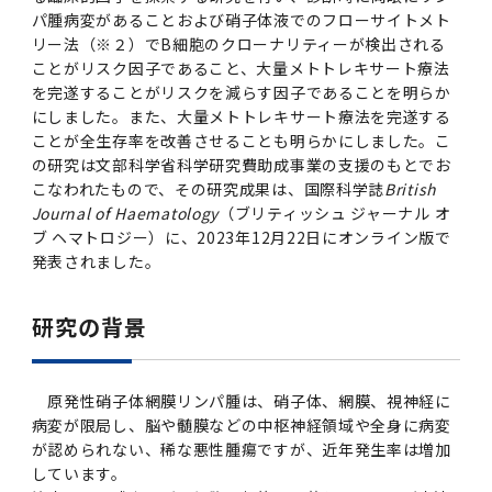
女性の活躍推進に向けた取り組み
（旧TMDU卓越大学院生制度）対象学生（秋入
2023年（49.5MB）
セミナー・特別講義トップ
設置計画履行状況報告書
パ腫病変があることおよび硝子体液でのフローサイトメト
歯学部在学生
学生相談支援室
就職支援ガイド
統合イノベーション機構
統合国際機構
学対象）の募集について
リー法（※２）でB細胞のクローナリティーが検出される
令和６年度（２０２４年度）東京医科歯科大学
大学統合時の教育・学生生活について（受験生
研究大学強化促進事業に関する情報・評価
動物実験等に関する情報
2023年（PDF：4.5MB）
次世代認定マーク「くるみん」を取得しました
ことがリスク因子であること、大量メトトレキサート療法
「研究者早期育成コース」採用決定通知書授与
2022年（38.1 MB）
2026年度
向け）
大学院在学生
障害を理由とする差別の解消の推進に関する対
外国人留学生の就職情報について
統合イノベーション機構トップ
若手研究者支援センター（統合研究機構）
統合情報機構（図書館部門・ITセキュリティ部
（基準適合一般事業主認定）
を完遂することがリスクを減らす因子であることを明らか
Call for Applications to TMDU-SPRING
式を行いました。
Regarding education and student life after
応要領
門）
にしました。また、大量メトトレキサート療法を完遂する
企業等からの資金提供状況の公表
2022年（PDF：53.8 MB）
Program (formerly the TMDU WISE
the integration（For prospective
2021年（PDF：71.9 MB）
2025年度
ことが全生存率を改善させることも明らかにしました。こ
附属学校在学生
就職活動体験談について
医療ビッグデータによるトータル・ヘルスケア
研究基盤クラスター（統合研究機構）
Program) for the 2024 Academic Year
students）
令和５年度（２０２３年度）東京医科歯科大学
の研究は文部科学省科学研究費助成事業の支援のもとでお
バリアフリーマップ
イノベーション創出の基盤構築プロジェクト
統合情報機構（図書館部門・ITセキュリティ部
学生支援・保健管理機構
女性活躍推進法による一般事業主行動計画
2021年（PDF：4.5 MB）
こなわれたもので、その研究成果は、国際科学誌
British
「研究者早期育成コース及び研究者養成コー
2020年 （PDF：67.8MB）
2023年度
門）トップ
OB・OG情報について
研究基盤クラスター（統合研究機構）トップ
先端医歯工学創成クラスター（統合研究機構）
Journal of Haematology
（ブリティッシュ ジャーナル オ
令和6年度（2024年度）東京医科歯科大学
ス」採用決定通知書授与式を行いました。
大学統合時の教育・学生生活について（在学生
困りごと対策貸出グッズ
オープンイノベーションセンター
ブ ヘマトロジー）に、2023年12月22日にオンライン版で
学生支援・保健管理機構トップ
環境安全管理室
「TMDU-SPRING」対象学生の募集について
次世代育成支援対策推進法による一般事業主行
向け）
2020年 （PDF：4.6MB）
発表されました。
2019年 （PDF：71.7MB）
2024年度
ITヘルプデスク（学内専用サイト）
（※春入学対象）について
動計画
Regarding education and student life after
内定取り消しについて
リサーチコアセンター
先端医歯工学創成クラスター（統合研究機構）
統合研究機構から他部局へ異動したセンター
令和４年度（２０２２年度）東京医科歯科大学
the integration (For current students)
ヘルスサイエンスR&Dセンター
トップ
保健管理センター
環境安全管理室トップ
広報部
「研究者早期育成コース及び研究者養成コー
2019年 （PDF：5.2MB）
研究の背景
2018年 （PDF：83.3MB）
2022年度
ITセキュリティ部門（学内専用サイト）
Call for Application to TMDU WISE
ス」採用決定通知書授与式を行いました。
女性の活躍推進に向けた取り組み
進路届の提出について
実験動物センター
統合研究機構から他部局へ異動したセンタート
Programs (II) for the 2023 Academic Year
教学IR関連公開情報
再生医療研究センター
ップ
湯島学生支援センター
環境報告書
2018年 （PDF：18.7MB）
by Eligible Students (*Autumn admission)
2017年 （PDF：75.1MB）
2021年度
図書館部門
令和３年度（２０２１年度）東京医科歯科大学
目標とする教員の適正な年齢構成
その他 就職関連情報（推薦書等）
生命倫理研究センター
原発性硝子体網膜リンパ腫は、硝子体、網膜、視神経に
「卓越大学院生制度（Ⅰ）」採用決定通知書授
教学IR関連公開情報トップ
再生医療研究センター（微生物安全性グルー
低侵襲医療センター（旧：低侵襲医歯学研究セ
湯島学生支援センタートップ
病変が限局し、脳や髄膜などの中枢神経領域や全身に病変
2017年 （PDF：7.2MB）
令和５年度（２０２３年度）東京医科歯科大学
与式を行いました。
が認められない、稀な悪性腫瘍ですが、近年発生率は増加
2016年 （PDF：73.0MB）
2020年度
プ）
ンター）
図書館部門トップ
デジタル変革推進事務室
キャンパスマスタープラン2016
疾患バイオリソースセンター
しています。
「卓越大学院生制度（Ⅱ）」対象学生（秋入学
卒業生進路アンケート
学生相談支援室