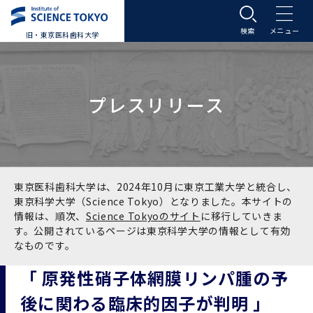
旧・東京医科歯科大学
大学案内
プレスリリース
大学案内トップ
入学案内
学長メッセージ
入学案内トップ
学生生活
基本理念・沿革
大学案内
学生生活トップ
教育研究組織等
東京医科歯科大学は、2024年10月に東京工業大学と統合し、
東京科学大学（Science Tokyo）となりました。本サイトの
情報は、順次、
Science Tokyoのサイト
に移行していきま
基本理念・沿革トップ
東京医科歯科大学の特色
学部受験生向け「大学案内」（冊子）
Science Tokyo SPRING (医歯学系)
教育研究組織等トップ
大学病院
す。公開されているページは東京科学大学の情報として有効
なものです。
理念
東京医科歯科大学の特色トップ
アクセス
学部入学案内
Science Tokyo SPRING (医歯学系) トップ
Science Tokyo BOOST (医歯学系)
教育理念
大学病院トップ
研究・連携
「 原発性硝子体網膜リンパ腫の予
後に関わる臨床的因子が判明 」
沿革
学問と教育の聖地 湯島に建つ東京医科歯科大
アクセストップ
運営組織
学部入学案内トップ
大学院入学案内
今後の博士学生向け支援制度について
Science Tokyo BOOST (医歯学系)トップ
CS（クリニシャン・サイエンティスト）養成支
教育理念トップ
医学部（医学科･保健衛生学科）
医科（医系診療部門）
研究・連携トップ
国際交流