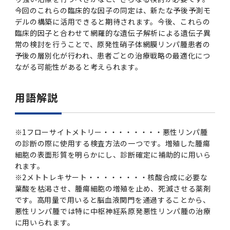
今回のこれらの臨床的な因子の同定は、新たな予後予測モ
デルの構築に活用できると期待されます。今後、これらの
臨床的因子と合わせて網羅的な遺伝子解析による遺伝子異
常の検討を行うことで、原発性硝子体網膜リンパ腫患者の
予後の層別化が行われ、患者ごとの治療戦略の最適化につ
ながる可能性があると考えられます。
用語解説
※1フローサイトメトリー・・・・・・・・悪性リンパ腫
の診断の際に使用する検査方法の一つです。増殖した腫瘍
細胞の表面形質を明らかにし、診断確定に補助的に用いら
れます。
※2メトトレキサート・・・・・・・・核酸合成に必要な
葉酸を枯渇させ、腫瘍細胞の増殖を止め、死滅させる薬剤
です。高用量で用いると脳血液関門を通過することから、
悪性リンパ腫では特に中枢神経系原発悪性リンパ腫の治療
に用いられます。