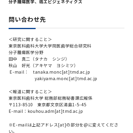
分子腫瘍医学、癌エピジェネティクス
問い合わせ先
＜研究に関すること＞
東京医科歯科大学大学院医歯学総合研究科
分子腫瘍医学分野
田中 真二（タナカ シンジ）
秋山 好光（アキヤマ ヨシミツ）
E-mail： tanaka.monc[at]tmd.ac.jp
yakiyama.monc[at]tmd.ac.jp
＜報道に関すること＞
東京医科歯科大学 総務部総務秘書課広報係
〒113-8510 東京都文京区湯島1-5-45
E-mail：kouhou.adm[at]tmd.ac.jp
※E-mailは上記アドレス[at]の部分を@に変えてくださ
い。