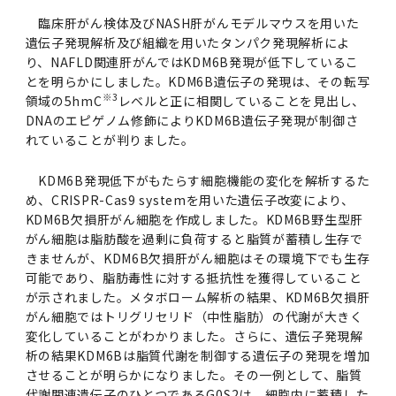
臨床肝がん検体及びNASH肝がんモデルマウスを用いた
遺伝子発現解析及び組織を用いたタンパク発現解析によ
り、NAFLD関連肝がんではKDM6B発現が低下しているこ
とを明らかにしました。KDM6B遺伝子の発現は、その転写
※3
領域の5hmC
レベルと正に相関していることを見出し、
DNAのエピゲノム修飾によりKDM6B遺伝子発現が制御さ
れていることが判りました。
KDM6B発現低下がもたらす細胞機能の変化を解析するた
め、CRISPR-Cas9 systemを用いた遺伝子改変により、
KDM6B欠損肝がん細胞を作成しました。KDM6B野生型肝
がん細胞は脂肪酸を過剰に負荷すると脂質が蓄積し生存で
きませんが、KDM6B欠損肝がん細胞はその環境下でも生存
可能であり、脂肪毒性に対する抵抗性を獲得していること
が示されました。メタボローム解析の結果、KDM6B欠損肝
がん細胞ではトリグリセリド（中性脂肪）の代謝が大きく
変化していることがわかりました。さらに、遺伝子発現解
析の結果KDM6Bは脂質代謝を制御する遺伝子の発現を増加
させることが明らかになりました。その一例として、脂質
代謝関連遺伝子のひとつであるG0S2は、細胞内に蓄積した