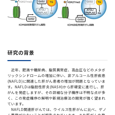
2016年 （PDF：13.5MB）
対象）の募集について
学位の申請
2015年 （PDF：83.3MB）
2019年度
脳統合機能研究センター
図書館
連絡先一覧
国立大学法人ガバナンス・コード報告書
卒後3年大学評価アンケート
ダイバーシティ・インクルージョン室
2015年 （PDF：2.3MB）
2014年 （PDF：21.4MB）
2018年度
核酸・ペプチド創薬治療研究センター
図書館講習会
役員会議事概要について
卒業時大学評価アンケート
2013年 （PDF：6.4MB）
2017年度
アクティブラーニング教室・情報検索室
企業活動と医療機関等の透明性ガイドライン
科目評価（旧 科目別アンケート）
2016年度
イマキク
研究の背景
教学IR 業績・活動
2015年度
情報システムポータル
近年、肥満や糖尿病、脂質異常症、高血圧などのメタボ
リックシンドロームの増加に伴い、非アルコール性肝疾患
2014年度
お茶の水医学雑誌
(NAFLD)に関連した肝がん患者の増加が問題となっていま
す。NAFLDは脂肪性肝炎(NASH)から肝硬変に進行し、肝
がんを発症しますが、その詳細な分子機序は不明な点が多
2013年度
く、この発症機序の解明や新規治療法の開発が強く望まれ
ています。
2012年度
NAFLD関連肝がんでは、ウイルス性肝がんに比べ、ゲノ
ム異常が少ないことが報告されています。また肝がんの発