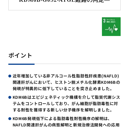
第3期】トップ
SPRING（MD）Program for the 2025
Exemption/Deferment)
奨学金についてトップ
日本学生支援機構
学費・入学金・奨学金について
大学院保健衛生学研究科
学生保険制度について
企業・官公庁・医療機関の皆様へ
サークル・学園祭トップ
博士課程 医歯学専攻
施設利用
難治疾患研究所
AMED研究費の年間公募スケジュール(学内専
倫理審査手続きについて
Academic Year by Eligible Students
第２期 中期目標・中期計画等について
3．自己点検・評価
博士課程 医歯学専攻
用)
学長×医学部学生懇談
英語版広報誌「TMDU ANNUAL NEWS」
写真で綴る 東京医科歯科大学トップ
３．自己点検・評価
「大学院学生の教育研究交流」に関する実施細
各複合領域コースの概要
学長選考・監察会議
クラウドファンディング実施プロジェクト一覧
医療管理政策学（MMA）コース（東京医科歯科
法定公開情報
東京医科歯科大学ダイバーシティ＆インクルー
コンプライアンス・ハラスメントトップ
難治疾患研究所
アルバイトについて
歯学部サマープログラム
医歯学総合研究科修士課程履修要項（シラバ
教育研究分野組織、指導教員研究内容
(*Autumn admission)
プレスリリース
オープンイノベーションセンター
剽窃チェックツール(学内専用)
【2026年4月入学者】入学料免除・徴収猶予申
（第１期中期目標期間中）年度計画、年度評価
奨学金について
日本学生支援機構
目
大学）
ジョン推進宣言等
学費・入学金・奨学金についてトップ
大学院医歯学総合研究科生体検査科学講座
国民年金について
在学生向け
お茶の水祭
施設利用トップ
博士課程 生命理工医療科学専攻
ス）
ボランティア
高等研究院
各種実験手続き例(学内専用)
請について（Admission Fee
等について
第３期中期目標・中期計画等について
4．指定国立大学法人構想に関する進捗状況に
博士課程 医歯学専攻トップ
博士課程 国際連携専攻（ジョイント・ディグリ
GAPファンド等の公募
Exemption&Admission Fee Deferment）
学長×歯学部学生懇談
学内向け広報誌「TMDUニュース」
第1回『学びの地』
編入学制度について（複数学士号）
統計データ
ハラスメントへの対応について
国際交流サイト
学生寮について
オンライン個別進学相談
教育研究分野組織、指導教員研究内容トップ
履修要項（大学院シラバス）保健衛生学研究科
令和７年度（２０２５年度）総合知と癒しの次
青い鳥広場(学内専用)
各種センター
安全保障輸出管理(学内専用)
ついて
財団法人・地方公共団体等奨学金
ー・プログラム：JDP）
「複合領域コース｣｢編入学｣及び｢複数学士号｣
東京医科歯科大学ダイバーシティ＆インクルー
ダイバーシティ・インクルージョン室
奨学金について
研究テーマ検索システム
在学生向けトップ
学生相談窓口
新型コロナウイルス感染症に伴うお知らせ
保健管理センター
情報システム
大学病院
世代フロントランナー育成プログラム（医歯学
研究に必要な講習会等
（第２期中期目標期間中）年度計画・年度評価
に関する協定書
ジョン推進宣言等トップ
概要
系）「Science Tokyo SPRING (医歯学系)」
「修学支援に対する相談窓口」を設置しまし
東京医科歯科大学の歴史
医歯大ひろば
第2回『教育 講義・実習の軌跡』
土地・建物及び所在地／関係施設位置図
公益通報について
研究情報サイト
アパート等の紹介
地域特別枠推薦選抜説明会
看護先進科学専攻
５大学災害看護コンソーシアム履修の手引き
等について
高等研究院
利益相反
関連リンク先
2025年度国立大学臨床検査学系博士後期課程
博士課程 生命理工医療科学専攻
（旧TMDU卓越大学院生制度）対象学生（秋入
た。
わくわく保育園（学内保育施設）
入学料・授業料の免除・徴収猶予について
お問い合わせ
学校推薦・求人情報について
ピアサポーター
卒業後の進路及び卒業者数
学生・女性支援センター
台風等の自然災害や交通機関運休による休講措
大学病院トップ
スポーツサイエンス機構
ES細胞/iPS細胞を使用する実験(学内専用)
ポイント
優秀賞募集について
学対象）の募集について
「複合領域コース」の履修者に係る「編入学」
東京医科歯科大学ダイバーシティ＆インクルー
分野構成
置（湯島地区）Class Cancellation Measures
第3回『知と癒しの匠の創造者たち』
東京医科歯科大学規則集
研究テーマ検索システム
学生保険制度について
入試説明会
統合教育機構学務企画課
（第３期中期目標期間中）年度計画・年度評価
臨床研究法における臨床研究の利益相反管理に
及び「複数学士号」に関する実施細目
ジョン推進宣言／基本方針／アクション・プラ
博士課程 生命理工医療科学専攻トップ
due to Natural Disasters, such as
履修要項（大学院シラバス）
高等教育の修学支援制度
障がいのある学生のサポートについて
学内就職支援イベント
証明書関係
わくわく保育園
医科（医系診療部門）
M&Dデータ科学センター
等について
各種委員会関係(学内専用)
ついて
ン
Typhoons, and Transportation
Call for Applications to Science Tokyo
近年増加している非アルコール性脂肪性肝疾患(NAFLD)
医歯学総合研究科博士課程医歯学系専攻履修要
その他の情報公開
卒業後の進路データ
キャンパス見学 ※現在は受け付けておりませ
設置計画履行状況報告書
Cancellation (for the Yushima area)
SPRING（MD）Program for the 2024
関連肝がんにおいて、ヒストン脱メチル化酵素KDM6Bの
項（シラバス）
概要
年報
ん
証明書関係トップ
学外就職支援イベント
障がいのある学生サポート
フィットネスルーム・売店
歯科（歯系診療部門）
統合教育機構
特定認定再生医療等委員会
特定認定再生医療等委員会
Academic Year by Eligible Students
発現が特異的に低下していることを突き止めました。
女性活躍推進法による一般事業主行動計画
研究不正の防止
サークル紹介
(*Autumn admission)
年報
KDM6Bはエピジェネティック機構を介して脂質代謝シス
新入学の大学院生へ To New Graduate
分野構成
年報トップ
統合教育機構学務企画課
ILA国府台 公開講座等のお知らせ
教養部在学生
障がいのある学生サポートトップ
インターンシップ
文部科学省からのお知らせ
国立美術館キャンパスメンバーズ
統合教育機構トップ
統合研究機構・統合イノベーション機構
ヒトES細胞倫理審査委員会
テムをコントロールしており、がん細胞が脂肪毒性に対
Students
次世代育成支援対策推進法による一般事業主行
する耐性を獲得する新しい分子機序を解明しました。
会計監査人候補者の決定について
大学祭
令和６年度（２０２４年度）総合知と癒しの次
年報トップ
動計画
医歯学総合研究科博士課程生命理工学系専攻履
2024年（25.7MB）
セミナー・特別講義
キャンパス紹介
医学部在学生
修学上の支援について
就職支援サイトリンク集
KDM6B発現低下による脂肪毒性耐性機序の解明は、
世代フロントランナー育成プログラム（医歯学
令和７年度（２０２５年度）新入生向けPC購
医学・歯学分野における数理・データサイエン
統合研究機構・統合イノベーション機構トップ
オープンイノベーションセンター
利益相反に関する説明会資料(ダウンロード)(学
修要項（シラバス）
NAFLD関連肝がんの病態解明と新規治療法開発への応用
系）「Science Tokyo SPRING (医歯学系)」
入推奨仕様書
ス・AI教育開発事業
内専用)
教育等の情報
留学について
2024年（PDF：5.4MB）