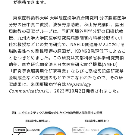
女性の活躍推進に向けた取り組み
が期待できます。
（旧TMDU卓越大学院生制度）対象学生（秋入
2023年（49.5MB）
セミナー・特別講義トップ
設置計画履行状況報告書
歯学部在学生
学生相談支援室
就職支援ガイド
統合イノベーション機構
統合国際機構
学対象）の募集について
令和６年度（２０２４年度）東京医科歯科大学
大学統合時の教育・学生生活について（受験生
研究大学強化促進事業に関する情報・評価
動物実験等に関する情報
2023年（PDF：4.5MB）
次世代認定マーク「くるみん」を取得しました
東京医科歯科大学 大学院医歯学総合研究科 分子腫瘍医学
「研究者早期育成コース」採用決定通知書授与
2022年（38.1 MB）
2026年度
向け）
大学院在学生
障害を理由とする差別の解消の推進に関する対
外国人留学生の就職情報について
統合イノベーション機構トップ
若手研究者支援センター（統合研究機構）
統合情報機構（図書館部門・ITセキュリティ部
（基準適合一般事業主認定）
分野の田中真二教授、波多野恵助教、秋山好光講師、島田
Call for Applications to TMDU-SPRING
式を行いました。
Regarding education and student life after
応要領
周助教の研究グループは、同肝胆膵外科学分野の田邉稔教
門）
企業等からの資金提供状況の公表
2022年（PDF：53.8 MB）
Program (formerly the TMDU WISE
the integration（For prospective
授、九州大学大学院医学研究院病態制御内科学分野の小川
2021年（PDF：71.9 MB）
2025年度
附属学校在学生
就職活動体験談について
医療ビッグデータによるトータル・ヘルスケア
研究基盤クラスター（統合研究機構）
Program) for the 2024 Academic Year
students）
佳宏教授などとの共同研究で、NAFLD関連肝がんにおける
令和５年度（２０２３年度）東京医科歯科大学
バリアフリーマップ
イノベーション創出の基盤構築プロジェクト
統合情報機構（図書館部門・ITセキュリティ部
学生支援・保健管理機構
女性活躍推進法による一般事業主行動計画
2021年（PDF：4.5 MB）
脂肪毒性への耐性獲得の原因が、KDM6B発現低下によるこ
「研究者早期育成コース及び研究者養成コー
2020年 （PDF：67.8MB）
2023年度
門）トップ
OB・OG情報について
とをつきとめました。この研究は文部科学省科学研究費補
研究基盤クラスター（統合研究機構）トップ
先端医歯工学創成クラスター（統合研究機構）
令和6年度（2024年度）東京医科歯科大学
ス」採用決定通知書授与式を行いました。
大学統合時の教育・学生生活について（在学生
助金、国立研究開発法人日本医療研究開発機構(AMED)
困りごと対策貸出グッズ
オープンイノベーションセンター
学生支援・保健管理機構トップ
環境安全管理室
「TMDU-SPRING」対象学生の募集について
次世代育成支援対策推進法による一般事業主行
向け）
2020年 （PDF：4.6MB）
「肝炎等克服実用化研究事業」ならびに高松宮妃癌研究基
2019年 （PDF：71.7MB）
2024年度
ITヘルプデスク（学内専用サイト）
（※春入学対象）について
動計画
Regarding education and student life after
内定取り消しについて
リサーチコアセンター
先端医歯工学創成クラスター（統合研究機構）
統合研究機構から他部局へ異動したセンター
令和４年度（２０２２年度）東京医科歯科大学
金助成金などの支援のもとでおこなわれたもので、その研
the integration (For current students)
ヘルスサイエンスR&Dセンター
トップ
保健管理センター
環境安全管理室トップ
広報部
「研究者早期育成コース及び研究者養成コー
究成果は、米国肝臓病学会誌
Hepatology
2019年 （PDF：5.2MB）
2018年 （PDF：83.3MB）
2022年度
ITセキュリティ部門（学内専用サイト）
Communications
に、2023年10月2日発表されました。
Call for Application to TMDU WISE
ス」採用決定通知書授与式を行いました。
女性の活躍推進に向けた取り組み
進路届の提出について
実験動物センター
統合研究機構から他部局へ異動したセンタート
Programs (II) for the 2023 Academic Year
教学IR関連公開情報
再生医療研究センター
ップ
湯島学生支援センター
環境報告書
2018年 （PDF：18.7MB）
by Eligible Students (*Autumn admission)
2017年 （PDF：75.1MB）
2021年度
図書館部門
令和３年度（２０２１年度）東京医科歯科大学
目標とする教員の適正な年齢構成
その他 就職関連情報（推薦書等）
生命倫理研究センター
「卓越大学院生制度（Ⅰ）」採用決定通知書授
教学IR関連公開情報トップ
再生医療研究センター（微生物安全性グルー
低侵襲医療センター（旧：低侵襲医歯学研究セ
湯島学生支援センタートップ
2017年 （PDF：7.2MB）
令和５年度（２０２３年度）東京医科歯科大学
与式を行いました。
2016年 （PDF：73.0MB）
2020年度
プ）
ンター）
図書館部門トップ
デジタル変革推進事務室
キャンパスマスタープラン2016
疾患バイオリソースセンター
「卓越大学院生制度（Ⅱ）」対象学生（秋入学
卒業生進路アンケート
学生相談支援室