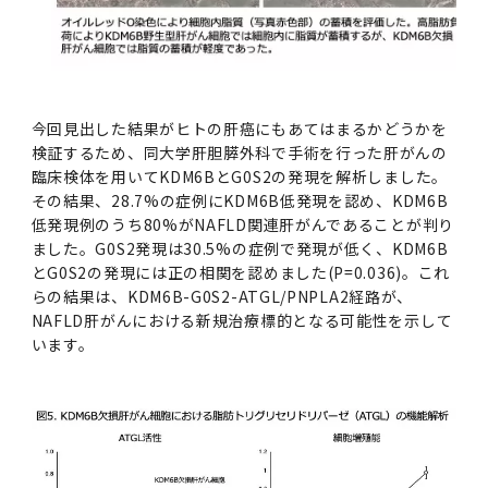
今回見出した結果がヒトの肝癌にもあてはまるかどうかを
検証するため、同大学肝胆膵外科で手術を行った肝がんの
臨床検体を用いてKDM6BとG0S2の発現を解析しました。
その結果、28.7%の症例にKDM6B低発現を認め、KDM6B
低発現例のうち80%がNAFLD関連肝がんであることが判り
ました。G0S2発現は30.5%の症例で発現が低く、KDM6B
とG0S2の発現には正の相関を認めました(P=0.036)。これ
らの結果は、KDM6B-G0S2-ATGL/PNPLA2経路が、
NAFLD肝がんにおける新規治療標的となる可能性を示して
います。