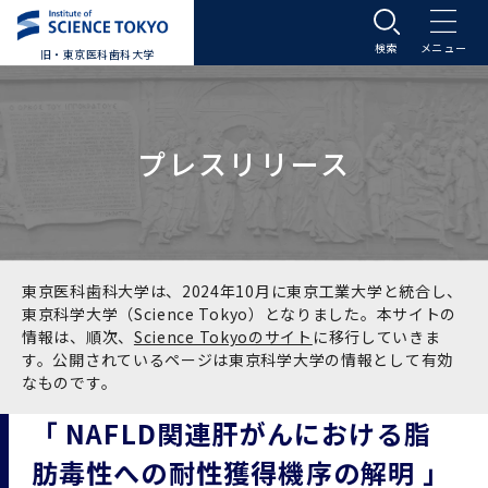
旧・東京医科歯科大学
大学案内
プレスリリース
大学案内トップ
入学案内
学長メッセージ
入学案内トップ
学生生活
基本理念・沿革
大学案内
学生生活トップ
教育研究組織等
東京医科歯科大学は、2024年10月に東京工業大学と統合し、
東京科学大学（Science Tokyo）となりました。本サイトの
情報は、順次、
Science Tokyoのサイト
に移行していきま
基本理念・沿革トップ
東京医科歯科大学の特色
学部受験生向け「大学案内」（冊子）
Science Tokyo SPRING (医歯学系)
教育研究組織等トップ
大学病院
す。公開されているページは東京科学大学の情報として有効
なものです。
理念
東京医科歯科大学の特色トップ
アクセス
学部入学案内
Science Tokyo SPRING (医歯学系) トップ
Science Tokyo BOOST (医歯学系)
教育理念
大学病院トップ
研究・連携
「 NAFLD関連肝がんにおける脂
肪毒性への耐性獲得機序の解明 」
沿革
学問と教育の聖地 湯島に建つ東京医科歯科大
アクセストップ
運営組織
学部入学案内トップ
大学院入学案内
今後の博士学生向け支援制度について
Science Tokyo BOOST (医歯学系)トップ
CS（クリニシャン・サイエンティスト）養成支
教育理念トップ
医学部（医学科･保健衛生学科）
医科（医系診療部門）
研究・連携トップ
国際交流