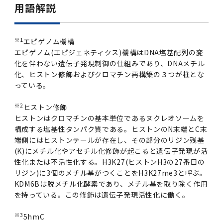
用語解説
※1
エピゲノム機構
エピゲノム(エピジェネティクス)機構はDNA塩基配列の変
化を伴わない遺伝子発現制御の仕組みであり、DNAメチル
化、ヒストン修飾およびクロマチン再構築の３つが柱とな
っている。
※2
ヒストン修飾
ヒストンはクロマチンの基本単位であるヌクレオソームを
構成する塩基性タンパク質である。ヒストンのN末端とC末
端側にはヒストンテールが存在し、その部分のリジン残基
(K)にメチル化やアセチル化修飾が起こると遺伝子発現が活
性化または不活性化する。H3K27(ヒストンH3の27番目の
リジン)に3個のメチル基がつくことをH3K27me3と呼ぶ。
KDM6Bは脱メチル化酵素であり、メチル基を取り除く作用
を持っている。この修飾は遺伝子発現活性化に働く。
※3
5hmC