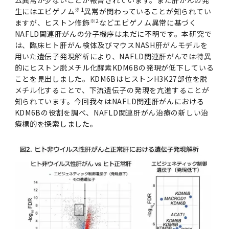
※1
生にはエピゲノム
異常が関わっていることが知られてい
2011年度
※2
ますが、ヒストン修飾
などエピゲノム異常に基づく
NAFLD関連肝がんの分子機序は未だに不明です。本研究で
は、臨床ヒト肝がん検体及びマウスNASH肝がんモデルを
用いた遺伝子発現解析により、NAFLD関連肝がんでは特異
的にヒストン脱メチル化酵素KDM6Bの発現が低下している
ことを見出しました。KDM6BはヒストンH3K27部位を脱
メチル化することで、下流遺伝子の発現を亢進することが
知られています。今回我々はNAFLD関連肝がんにおける
KDM6Bの役割を調べ、NAFLD関連肝がん治療の新しい治
療標的を探索しました。