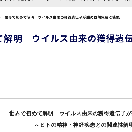
大学院保健衛生学研究科
博士課程 医歯学専攻
統合研究機構から他部局へ
写真で綴る 東京医科歯科大
世界で初めて解明 ウイルス由来の獲得遺伝子が脳の自然免疫に機能
異動したセンター
学
証明書関係
て解明 ウイルス由来の獲得遺
障がいのある学生サポート
教学IR関連公開情報
学費・入学金・奨学金につ
博士課程 生命理工医療科学
いて
専攻
年報
年報
世界で初めて解明 ウイルス由来の獲得遺伝子が
～ヒトの精神・神経疾患との関連性解