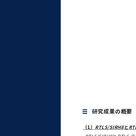
研究成果の概要
（1）
RTL5/SIRH8
と
RT