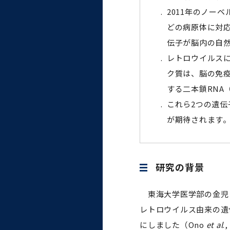
統合情報機構（図書館部
.
2011年のノーベ
門・ITセキュリティ部門）
どの病原体に対応
伝子が脳内の自
学生支援・保健管理機構
.
レトロウイルスに
ク質は、脳の免疫
環境安全管理室
する二本鎖RNA
.
これら2つの遺
が期待されます
研究の背景
東海大学医学部の金児‐
レトロウイルス由来の遺
にしました（Ono
et al
.