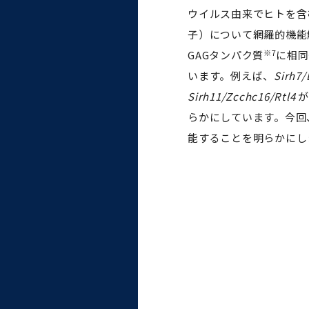
ウイルス由来でヒトを含
子）について網羅的機能解
※7
GAGタンパク質
に相同
います。例えば、
Sirh7/
Sirh11/Zcchc16/Rtl4
が
らかにしています。今回
能することを明らかにし