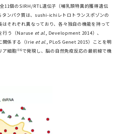
1個のSIRH/RTL遺伝子（哺乳類特異的獲得遺伝
パク質は、sushi-ichiレトロトランスポゾンの
長はそれぞれ異なっており、各々独自の機能を持って
う（Naruse
et al
., Development 2014）、
係する（Irie
et al
., PLoS Genet 2015）ことを明
※6
リア細胞
で発現し、脳の自然免疫反応の最前線で機