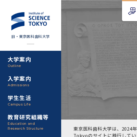
旧・東京医科歯科大学
大学案内
Science Tokyo SPRING
教育理念
外部資金
Outline
(医歯学系)
入学案内
基本理念・沿革
研究手続き
Science Tokyo BOOST (医
Admissions
歯学系)
東京医科歯科大学の特色
研究活動
学生生活
学部入学案内
Campus Life
CS（クリニシャン・サイエ
アクセス
研究組織
ンティスト）養成支援制度
教育研究組織等
大学院入学案内
Education and
教養部
東京医科歯科大学は、2024年
Research Structure
運営組織
取り組み・規制
授業・カリキュラム
Tokyoのサイト
に移行してい