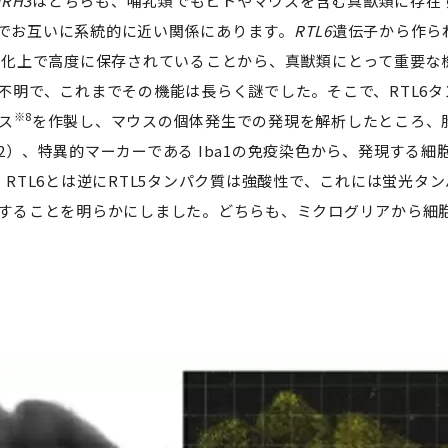
IRH3
はどちらも、哺乳類でもヒトやマウスを含む真獣類に存在す
の中でお互いに系統的に近い関係にあります。
RTL6
遺伝子から作ら
進化上で高度に保存されていることから、真獣類にとって重要な
不明で、これまでその機能は長らく謎でした。そこで、RTL6タ
※8
ス
を作製し、マウスの個体発生での発現を解析したところ、
2）、特異的マーカーである Iba1の免疫染色から、発現する
RTL6とは逆にRTL5タンパク質は強酸性で、これには蛍光タンパ
することを明らかにしました。どちらも、ミクログリアから細