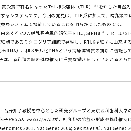
※1
ル賞受賞で有名になったToll様受容体（TLR）
を介した自然免
するシステムです。今回の発見は、TLR系に加えて、哺乳類で
然免疫システムで機能していることを明らかにしたものです。
※3
由来する2つの哺乳類特異的遺伝子RTL5/SIRH8
、RTL6/SI
細胞であるミクログリア細胞で発現し、RTL6は細菌に由来する
（dsRNA）、非メチル化DNAという病原体物質の排除に機能し
伝子は、哺乳類の脳の健康維持に重要な働きをしていると考えら
。
石野知子教授を中心とした研究グループと東京医科歯科大学の
伝子
PEG10、PEG11/RTL1
が、哺乳類の胎盤の形成や機能維持に必
, Genomics 2001, Nat Genet 2006; Sekita
et al
., Nat G