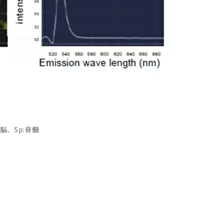
脳、Sp:脊髄