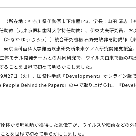
セミナー・特別講義
（所在地：神奈川県伊勢原市下糟屋143、学長：山田 清志〔
任助教（元東京医科歯科大学特任助教）、伊東丈夫研究員、およ
雄二郎〔たなか ゆうじろう〕）統合研究機構 石野史敏非常勤講師
、東京医科歯科大学難治疾患研究所未来ゲノム研究開発支援室
）生体モデル開発チームとの共同研究で、ウイルス由来で脳の病
することを世界で初めて明らかにしました。
9月27日（火）、国際科学誌『Development』オンライン版
he People Behind the Papers」の中で取り上げられ、
】
病原体から哺乳類が獲得した遺伝子が、ウイルスや細菌などの外
ることを世界で初めて明らかにしました。