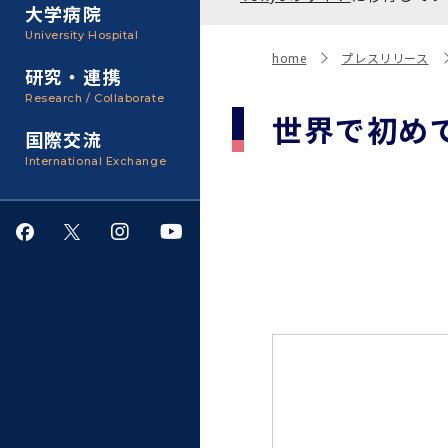
聴講生・科目等履修生およ
大学病院
び大学院研究生募集
大学院医歯学総合研究科
広報誌・刊行物
事務部
University Hospital
入学料・授業料・奨学金
home
プレスリリース
研究・連携
大学院保健衛生学研究科
大学の計画と評価
Research / Collaborate
世界で初め
国際交流
四大学連合
学生生活サポート
International Exchange
情報公開・個人情報
就職・キャリア支援
サークル・学園祭
施設利用
ダイバーシティ