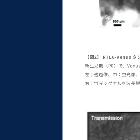
【図2】 RTL6-Venus
新生児期（P0）で、Ven
左；透過像、中：蛍光像
右：蛍光シグナルを波長解析