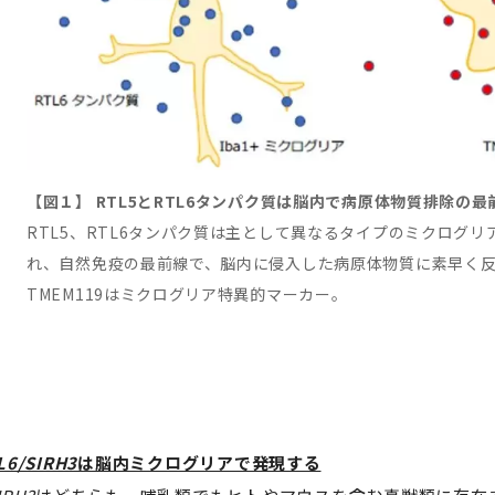
【図１】 RTL5とRTL6タンパク質は脳内で病原体物質排除の
RTL5、RTL6タンパク質は主として異なるタイプのミクログ
れ、自然免疫の最前線で、脳内に侵入した病原体物質に素早く反応
TMEM119はミクログリア特異的マーカー。
L6/SIRH3
は脳内ミクログリアで発現する