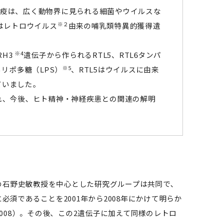
疫は、広く動物界に見られる細菌やウイルスな
※２
はレトロウイルス
由来の哺乳類特異的獲得遺
※4
RH3
遺伝子から作られるRTL5、RTL6タンパ
※5
リポ多糖（LPS）
、RTL5はウイルスに由来
ていました。
れ、今後、ヒト精神・神経疾患との関連の解明
石野史敏教授を中心とした研究グループは共同で、
須であることを2001年から2008年にかけて明らか
enet 2008）。その後、この2遺伝子に加えて同様のレトロ