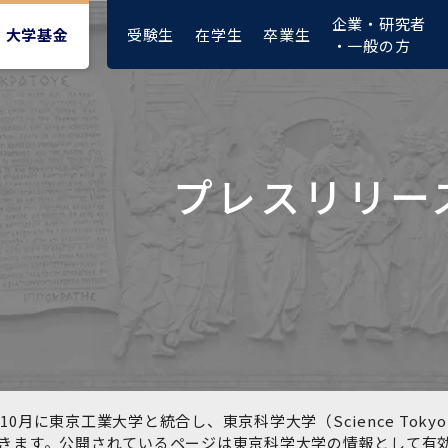
企業・研究者
受験生
在学生
卒業生
大学基金
・一般の方
プレスリリー
大学紹介動画
大学評価の制度について
四大学連合憲章等
東京医科歯科大学ダイバー
募集要項
授業料・入学料・検定料
ポリシー
修士課程 医歯理工保健学専
統合イノベーション機構
シティ＆インクルージョン
攻
推進宣言等
1-1．第４期中期目標・中期
複合領域コース(四大学共
入試制度
入学料・授業料免除・徴収
医学部（医学科･保健衛生学
湯島学生支援センター
計画等について【6年間】
通)
猶予について(Admission &
在学生向け
科）
Tuition
学部などについて
Exemption/Deferment)
1-2.年度計画・年度評価等
歯学部（歯学科･口腔保健学
研究基盤クラスター（統合
について【第1期～第3期】
科）
研究機構）
図書館部門
広報誌
学生生活などについて
教育研究分野組織、指導教
奨学金について
員研究内容
大学院医歯学総合研究科
先端医歯工学創成クラスタ
10月に東京工業大学と統合し、東京科学大学（Science To
イベント
ー（統合研究機構）
きます。公開されているページは東京科学大学の情報として有