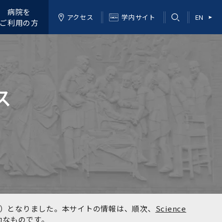
病院を
アクセス
学内サイト
EN
ご利用の方
ス
kyo）となりました。本サイトの情報は、順次、
Science
効なものです。