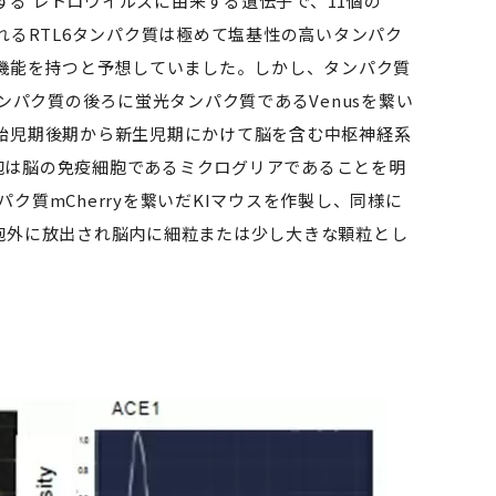
る レトロウイルスに由来する遺伝子で、11個の
れるRTL6タンパク質は極めて塩基性の高いタンパク
機能を持つと予想していました。しかし、タンパク質
ンパク質の後ろに蛍光タンパク質であるVenusを繋い
胎児期後期から新生児期にかけて脳を含む中枢神経系
細胞は脳の免疫細胞であるミクログリアであることを明
ク質mCherryを繋いだKIマウスを作製し、同様に
胞外に放出され脳内に細粒または少し大きな顆粒とし