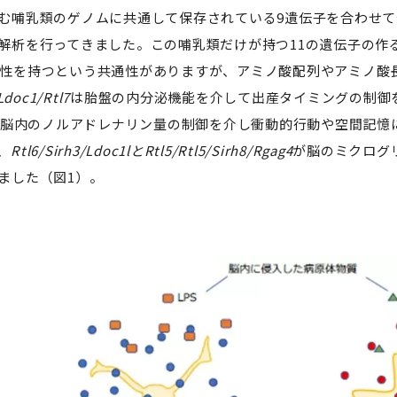
む哺乳類のゲノムに共通して保存されている9遺伝子を合わせて全1
析を行ってきました。この哺乳類だけが持つ11の遺伝子の作るタン
性を持つという共通性がありますが、アミノ酸配列やアミノ酸
Ldoc1/Rtl7
は胎盤の内分泌機能を介して出産タイミングの制御を行
脳内のノルアドレナリン量の制御を介し衝動的行動や空間記憶に関
、
Rtl6/Sirh3/Ldoc1lとRtl5/Rtl5/Sirh8/Rgag4
が脳のミクログ
ました（図1）。