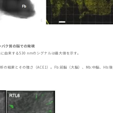
 タンパク質の脳での発現
usに由来する530 nmのシグナルは最大値を示す。
、
の結果とその強さ（ACE1）。Fb:前脳（大脳）、Mb:中脳、Hb:後