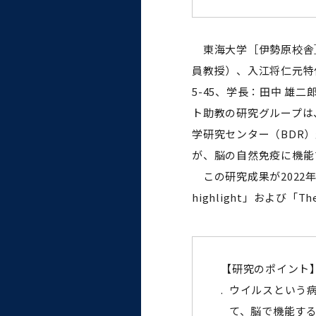
大学病院
コンプライアンス・ハラス
メント
東海大学［伊勢原校舎］
員教授）、入江将仁元特
5-45、学長：田中 
ト助教の研究グループは
統合教育機構
学研究センター（BDR
が、脳の自然免疫に機能
統合研究機構・統合イノベ
この研究成果が2022年
ーション機構
highlight」および「T
【研究のポイント
.
ウイルスという
て、脳で機能す