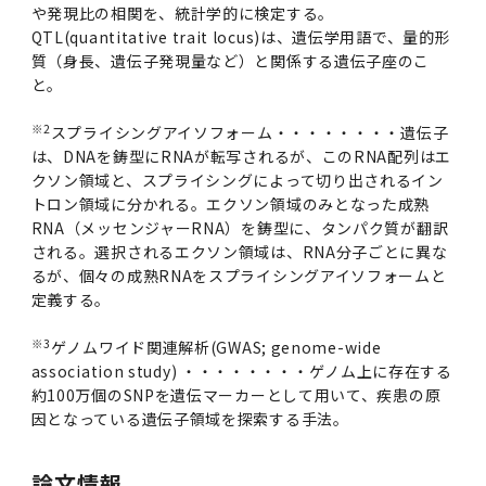
や発現比の相関を、統計学的に検定する。
QTL(quantitative trait locus)は、遺伝学用語で、量的形
質（身長、遺伝子発現量など）と関係する遺伝子座のこ
と。
※2
スプライシングアイソフォーム・・・・・・・・遺伝子
は、DNAを鋳型にRNAが転写されるが、このRNA配列はエ
クソン領域と、スプライシングによって切り出されるイン
トロン領域に分かれる。エクソン領域のみとなった成熟
RNA（メッセンジャーRNA）を鋳型に、タンパク質が翻訳
される。選択されるエクソン領域は、RNA分子ごとに異な
るが、個々の成熟RNAをスプライシングアイソフォームと
定義する。
※3
ゲノムワイド関連解析(GWAS; genome-wide
association study) ・・・・・・・・ゲノム上に存在する
約100万個のSNPを遺伝マーカーとして用いて、疾患の原
因となっている遺伝子領域を探索する手法。
論文情報