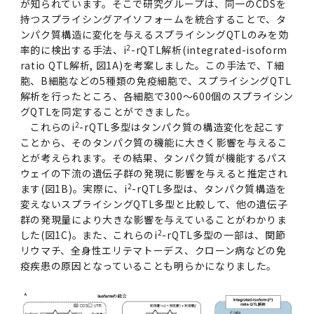
が知られています。そこで研究グループは、同一のCDSを
持つスプライシングアイソフォームを統合することで、タ
2011年度
ンパク質構造に変化を与えるスプライシングQTLのみを効
2
率的に検出する手法、i
-rQTL解析(integrated-isoform
ratio QTL解析, 図1A)を考案しました。この手法で、T細
胞、B細胞などの5種類の免疫細胞で、スプライシングQTL
解析を行ったところ、各細胞で300～600個のスプライシン
グQTLを同定することができました。
2
これらのi
-rQTL多型はタンパク質の構造変化を起こす
ことから、そのタンパク質の機能に大きく影響を与えるこ
とが考えられます。その結果、タンパク質が機能するパス
ウェイの下流の遺伝子群の発現に影響を与えると推定され
2
ます(図1B)。実際に、i
-rQTL多型は、タンパク質構造を
変えないスプライシングQTL多型と比較して、他の遺伝子
群の発現量により大きな影響を与えていることがわかりま
2
した(図1C)。また、これらのi
-rQTL多型の一部は、関節
リウマチ、全身性エリテマトーデス、クローン病などの免
疫疾患の原因となっていることも明らかになりました。