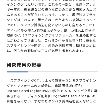
2016年 （PDF：13.5MB）
対象）の募集について
学位の申請
イシングQTLといいます。これらの一部は、免疫・アレル
2015年 （PDF：83.3MB）
2019年度
脳統合機能研究センター
図書館
連絡先一覧
国立大学法人ガバナンス・コード報告書
ギー疾患、糖尿病などの様々な疾患の主要な病因メカニズ
卒後3年大学評価アンケート
ダイバーシティ・インクルージョン室
2015年 （PDF：2.3MB）
ムであることが知られています。しかし、選択的スプライ
2014年 （PDF：21.4MB）
2018年度
核酸・ペプチド創薬治療研究センター
図書館講習会
役員会議事概要について
シングはこれまでに想定されてきたよりも複雑なイベント
であり、タンパク質構造を変えないものも含めると、ヒト
卒業時大学評価アンケート
ゲノムにある約2万個の遺伝子から、数十万種以上に及ぶ
2013年 （PDF：6.4MB）
2017年度
アクティブラーニング教室・情報検索室
企業活動と医療機関等の透明性ガイドライン
成熟RNA（スプライシングアイソフォーム）を生み出すこ
科目評価（旧 科目別アンケート）
とがわかってきました。これらの中から生物学的に重要な
2016年度
イマキク
スプライシングを同定し、疾患の病態解明に繋げるために
は、何らかの戦略的な工夫が必要と考えられます。
教学IR 業績・活動
2015年度
情報システムポータル
研究成果の概要
2014年度
お茶の水医学雑誌
スプライシングQTLによって影響をうけるスプライシン
2013年度
グアイソフォームの大部分は、非翻訳領域(UTR;
untranslated region)のみの変化であり、タンパク質に翻
訳されるコーディング配列(CDS; coding sequence)には
2012年度
影響を与えない、すなわちタンパク質構造を変えないこと