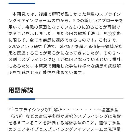
本研究では、複雑で解釈が難しかった無数のスプライシ
ングイアイソフォームの中から、2つの新しいアプローチを
用いて、疾患の原因となっているものに迫ることが可能で
あることを示しました。また今回の解析手法は、免疫疾患
に限らず、全ての疾患に適応できるものです。これまで、
GWASという研究手法で、延べ5万を超える遺伝子領域が疾
患と関連することが明らかになってきましたが、その２～
３割はスプライシングQTLが原因となっているという推計
もあるため、本研究で開発した手法は様々な疾患の病態解
明を加速させる可能性を秘めています。
用語解説
※1
スプライシングQTL解析・・・・・・・・一塩基多型
（SNP）などの遺伝子多型が選択的スプライシングに影響
を与えていることを評価する解析手法のこと。遺伝子多型
のジェノタイプとスプライシングアイソフォームの発現量