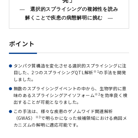
第3期】トップ
SPRING（MD）Program for the 2025
Exemption/Deferment)
奨学金についてトップ
日本学生支援機構
学費・入学金・奨学金について
大学院保健衛生学研究科
学生保険制度について
企業・官公庁・医療機関の皆様へ
サークル・学園祭トップ
博士課程 医歯学専攻
施設利用
難治疾患研究所
AMED研究費の年間公募スケジュール(学内専
倫理審査手続きについて
Academic Year by Eligible Students
― 選択的スプライシングの複雑性を読み
第２期 中期目標・中期計画等について
3．自己点検・評価
博士課程 医歯学専攻
用)
学長×医学部学生懇談
英語版広報誌「TMDU ANNUAL NEWS」
写真で綴る 東京医科歯科大学トップ
３．自己点検・評価
「大学院学生の教育研究交流」に関する実施細
各複合領域コースの概要
学長選考・監察会議
クラウドファンディング実施プロジェクト一覧
医療管理政策学（MMA）コース（東京医科歯科
法定公開情報
東京医科歯科大学ダイバーシティ＆インクルー
コンプライアンス・ハラスメントトップ
難治疾患研究所
アルバイトについて
歯学部サマープログラム
医歯学総合研究科修士課程履修要項（シラバ
教育研究分野組織、指導教員研究内容
(*Autumn admission)
プレスリリース
オープンイノベーションセンター
剽窃チェックツール(学内専用)
【2026年4月入学者】入学料免除・徴収猶予申
（第１期中期目標期間中）年度計画、年度評価
解くことで疾患の病態解明に挑む ―
奨学金について
日本学生支援機構
目
大学）
ジョン推進宣言等
学費・入学金・奨学金についてトップ
大学院医歯学総合研究科生体検査科学講座
国民年金について
在学生向け
お茶の水祭
施設利用トップ
博士課程 生命理工医療科学専攻
ス）
ボランティア
高等研究院
各種実験手続き例(学内専用)
請について（Admission Fee
等について
第３期中期目標・中期計画等について
4．指定国立大学法人構想に関する進捗状況に
博士課程 医歯学専攻トップ
博士課程 国際連携専攻（ジョイント・ディグリ
GAPファンド等の公募
Exemption&Admission Fee Deferment）
学長×歯学部学生懇談
学内向け広報誌「TMDUニュース」
第1回『学びの地』
編入学制度について（複数学士号）
統計データ
ハラスメントへの対応について
国際交流サイト
学生寮について
オンライン個別進学相談
教育研究分野組織、指導教員研究内容トップ
履修要項（大学院シラバス）保健衛生学研究科
令和７年度（２０２５年度）総合知と癒しの次
青い鳥広場(学内専用)
各種センター
安全保障輸出管理(学内専用)
ついて
財団法人・地方公共団体等奨学金
ー・プログラム：JDP）
「複合領域コース｣｢編入学｣及び｢複数学士号｣
東京医科歯科大学ダイバーシティ＆インクルー
ダイバーシティ・インクルージョン室
奨学金について
研究テーマ検索システム
在学生向けトップ
学生相談窓口
新型コロナウイルス感染症に伴うお知らせ
保健管理センター
情報システム
大学病院
世代フロントランナー育成プログラム（医歯学
研究に必要な講習会等
ポイント
（第２期中期目標期間中）年度計画・年度評価
に関する協定書
ジョン推進宣言等トップ
概要
系）「Science Tokyo SPRING (医歯学系)」
「修学支援に対する相談窓口」を設置しまし
東京医科歯科大学の歴史
医歯大ひろば
第2回『教育 講義・実習の軌跡』
土地・建物及び所在地／関係施設位置図
公益通報について
研究情報サイト
アパート等の紹介
地域特別枠推薦選抜説明会
看護先進科学専攻
５大学災害看護コンソーシアム履修の手引き
等について
高等研究院
利益相反
関連リンク先
2025年度国立大学臨床検査学系博士後期課程
博士課程 生命理工医療科学専攻
（旧TMDU卓越大学院生制度）対象学生（秋入
た。
わくわく保育園（学内保育施設）
入学料・授業料の免除・徴収猶予について
お問い合わせ
学校推薦・求人情報について
ピアサポーター
卒業後の進路及び卒業者数
学生・女性支援センター
台風等の自然災害や交通機関運休による休講措
大学病院トップ
スポーツサイエンス機構
ES細胞/iPS細胞を使用する実験(学内専用)
優秀賞募集について
学対象）の募集について
「複合領域コース」の履修者に係る「編入学」
東京医科歯科大学ダイバーシティ＆インクルー
分野構成
置（湯島地区）Class Cancellation Measures
タンパク質構造を変化させる選択的スプライシングに注
第3回『知と癒しの匠の創造者たち』
東京医科歯科大学規則集
研究テーマ検索システム
学生保険制度について
入試説明会
統合教育機構学務企画課
（第３期中期目標期間中）年度計画・年度評価
臨床研究法における臨床研究の利益相反管理に
及び「複数学士号」に関する実施細目
ジョン推進宣言／基本方針／アクション・プラ
博士課程 生命理工医療科学専攻トップ
due to Natural Disasters, such as
履修要項（大学院シラバス）
※1
目した、2つのスプライシングQTL解析
の手法を開発
高等教育の修学支援制度
障がいのある学生のサポートについて
学内就職支援イベント
証明書関係
わくわく保育園
医科（医系診療部門）
M&Dデータ科学センター
等について
各種委員会関係(学内専用)
ついて
ン
Typhoons, and Transportation
しました。
Call for Applications to Science Tokyo
医歯学総合研究科博士課程医歯学系専攻履修要
その他の情報公開
卒業後の進路データ
キャンパス見学 ※現在は受け付けておりませ
設置計画履行状況報告書
Cancellation (for the Yushima area)
SPRING（MD）Program for the 2024
無数のスプライシングイベントの中から、生物学的に意
項（シラバス）
概要
年報
ん
証明書関係トップ
学外就職支援イベント
障がいのある学生サポート
フィットネスルーム・売店
歯科（歯系診療部門）
統合教育機構
特定認定再生医療等委員会
特定認定再生医療等委員会
Academic Year by Eligible Students
※2
味のあるスプライシングアイソフォーム
を効率良く検
女性活躍推進法による一般事業主行動計画
研究不正の防止
サークル紹介
(*Autumn admission)
出することが可能となりました。
年報
新入学の大学院生へ To New Graduate
分野構成
年報トップ
統合教育機構学務企画課
ILA国府台 公開講座等のお知らせ
教養部在学生
障がいのある学生サポートトップ
インターンシップ
文部科学省からのお知らせ
国立美術館キャンパスメンバーズ
統合教育機構トップ
統合研究機構・統合イノベーション機構
ヒトES細胞倫理審査委員会
この手法は、様々な疾患のゲノムワイド関連解析
Students
次世代育成支援対策推進法による一般事業主行
※3
（GWAS）
で明らかになった候補領域における病因メ
会計監査人候補者の決定について
大学祭
令和６年度（２０２４年度）総合知と癒しの次
年報トップ
動計画
医歯学総合研究科博士課程生命理工学系専攻履
2024年（25.7MB）
セミナー・特別講義
カニズムの解明に適応可能です。
キャンパス紹介
医学部在学生
修学上の支援について
就職支援サイトリンク集
世代フロントランナー育成プログラム（医歯学
令和７年度（２０２５年度）新入生向けPC購
医学・歯学分野における数理・データサイエン
統合研究機構・統合イノベーション機構トップ
オープンイノベーションセンター
利益相反に関する説明会資料(ダウンロード)(学
修要項（シラバス）
系）「Science Tokyo SPRING (医歯学系)」
入推奨仕様書
ス・AI教育開発事業
内専用)
教育等の情報
留学について
2024年（PDF：5.4MB）