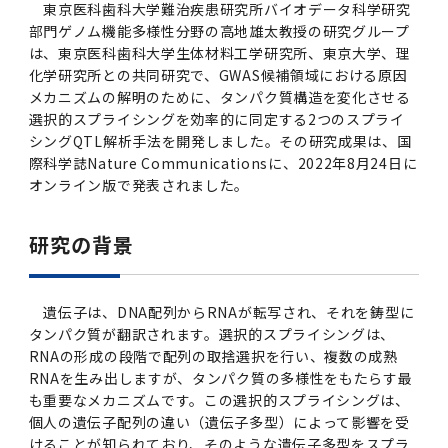
女性の活躍推進に向けた取り組み
東京医科歯科大学難治疾患研究所バイオデータ科学研究
（旧TMDU卓越大学院生制度）対象学生（秋入
2023年（49.5MB）
セミナー・特別講義トップ
設置計画履行状況報告書
歯学部在学生
学生相談支援室
就職支援ガイド
統合イノベーション機構
統合国際機構
部門ゲノム機能多様性分野の高地雄太教授の研究グループ
学対象）の募集について
令和６年度（２０２４年度）東京医科歯科大学
大学統合時の教育・学生生活について（受験生
研究大学強化促進事業に関する情報・評価
動物実験等に関する情報
は、東京医科歯科大学生体材料工学研究所、東京大学、理
2023年（PDF：4.5MB）
次世代認定マーク「くるみん」を取得しました
「研究者早期育成コース」採用決定通知書授与
2022年（38.1 MB）
2026年度
向け）
化学研究所との共同研究で、GWAS候補領域における原因
大学院在学生
障害を理由とする差別の解消の推進に関する対
外国人留学生の就職情報について
統合イノベーション機構トップ
若手研究者支援センター（統合研究機構）
統合情報機構（図書館部門・ITセキュリティ部
（基準適合一般事業主認定）
Call for Applications to TMDU-SPRING
式を行いました。
Regarding education and student life after
メカニズムの解明のために、タンパク質構造を変化させる
応要領
門）
企業等からの資金提供状況の公表
2022年（PDF：53.8 MB）
Program (formerly the TMDU WISE
the integration（For prospective
選択的スプライシングを効率的に同定する2つのスプライ
2021年（PDF：71.9 MB）
2025年度
附属学校在学生
就職活動体験談について
医療ビッグデータによるトータル・ヘルスケア
研究基盤クラスター（統合研究機構）
Program) for the 2024 Academic Year
シングQTL解析手法を開発しました。その研究成果は、国
students）
令和５年度（２０２３年度）東京医科歯科大学
バリアフリーマップ
イノベーション創出の基盤構築プロジェクト
統合情報機構（図書館部門・ITセキュリティ部
学生支援・保健管理機構
際科学誌Nature Communicationsに、2022年8月24日に
女性活躍推進法による一般事業主行動計画
2021年（PDF：4.5 MB）
「研究者早期育成コース及び研究者養成コー
2020年 （PDF：67.8MB）
2023年度
門）トップ
オンライン版で発表されました。
OB・OG情報について
研究基盤クラスター（統合研究機構）トップ
先端医歯工学創成クラスター（統合研究機構）
令和6年度（2024年度）東京医科歯科大学
ス」採用決定通知書授与式を行いました。
大学統合時の教育・学生生活について（在学生
困りごと対策貸出グッズ
オープンイノベーションセンター
学生支援・保健管理機構トップ
環境安全管理室
「TMDU-SPRING」対象学生の募集について
次世代育成支援対策推進法による一般事業主行
向け）
2020年 （PDF：4.6MB）
2019年 （PDF：71.7MB）
2024年度
研究の背景
ITヘルプデスク（学内専用サイト）
（※春入学対象）について
動計画
Regarding education and student life after
内定取り消しについて
リサーチコアセンター
先端医歯工学創成クラスター（統合研究機構）
統合研究機構から他部局へ異動したセンター
令和４年度（２０２２年度）東京医科歯科大学
the integration (For current students)
ヘルスサイエンスR&Dセンター
トップ
保健管理センター
環境安全管理室トップ
広報部
「研究者早期育成コース及び研究者養成コー
2019年 （PDF：5.2MB）
2018年 （PDF：83.3MB）
2022年度
ITセキュリティ部門（学内専用サイト）
Call for Application to TMDU WISE
ス」採用決定通知書授与式を行いました。
女性の活躍推進に向けた取り組み
進路届の提出について
実験動物センター
統合研究機構から他部局へ異動したセンタート
遺伝子は、DNA配列からRNAが転写され、それを鋳型に
Programs (II) for the 2023 Academic Year
教学IR関連公開情報
再生医療研究センター
ップ
湯島学生支援センター
環境報告書
タンパク質が翻訳されます。選択的スプライシングは、
2018年 （PDF：18.7MB）
by Eligible Students (*Autumn admission)
2017年 （PDF：75.1MB）
2021年度
図書館部門
RNAの形成の段階で配列の取捨選択を行い、複数の成熟
令和３年度（２０２１年度）東京医科歯科大学
目標とする教員の適正な年齢構成
その他 就職関連情報（推薦書等）
生命倫理研究センター
RNAを生み出しますが、タンパク質の多様性をもたらす最
「卓越大学院生制度（Ⅰ）」採用決定通知書授
教学IR関連公開情報トップ
再生医療研究センター（微生物安全性グルー
低侵襲医療センター（旧：低侵襲医歯学研究セ
湯島学生支援センタートップ
2017年 （PDF：7.2MB）
も重要なメカニズムです。この選択的スプライシングは、
令和５年度（２０２３年度）東京医科歯科大学
与式を行いました。
2016年 （PDF：73.0MB）
2020年度
プ）
ンター）
図書館部門トップ
デジタル変革推進事務室
キャンパスマスタープラン2016
疾患バイオリソースセンター
個人の遺伝子配列の違い（遺伝子多型）によって影響を受
「卓越大学院生制度（Ⅱ）」対象学生（秋入学
卒業生進路アンケート
学生相談支援室
けることが知られており、そのような遺伝子多型をスプラ