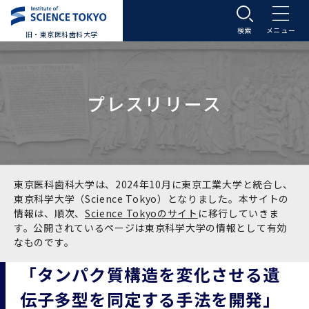
旧・東京医科歯科大学
大学案内
プレスリリース
大学案内トップ
入学案内
学長メッセージ
入学案内トップ
学生生活
基本理念・沿革
大学案内
学生生活トップ
教育研究組織等
東京医科歯科大学は、2024年10月に東京工業大学と統合し、
東京科学大学（Science Tokyo）となりました。本サイトの
情報は、順次、
Science Tokyoのサイト
に移行していきま
基本理念・沿革トップ
東京医科歯科大学の特色
学部受験生向け「大学案内」（冊子）
Science Tokyo SPRING (医歯学系)
教育研究組織等トップ
大学病院
す。公開されているページは東京科学大学の情報として有効
なものです。
理念
東京医科歯科大学の特色トップ
アクセス
学部入学案内
Science Tokyo SPRING (医歯学系) トップ
Science Tokyo BOOST (医歯学系)
教育理念
大学病院トップ
研究・連携
「タンパク質構造を変化させる遺
伝子多型を同定する手法を開発」
沿革
学問と教育の聖地 湯島に建つ東京医科歯科大
アクセストップ
運営組織
学部入学案内トップ
大学院入学案内
今後の博士学生向け支援制度について
Science Tokyo BOOST (医歯学系)トップ
CS（クリニシャン・サイエンティスト）養成支
教育理念トップ
医学部（医学科･保健衛生学科）
医科（医系診療部門）
研究・連携トップ
国際交流