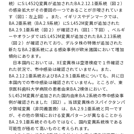
統）にS:L452Q変異が追加されたBA.2.12.1亜系統（図２）
の感染拡大がその要因の一つであることが示唆されていま
す（図1：左上図）。また、イギリスやデンマークでは、
BA.2亜系統（BA.2.9系統）にS:L452M変異が追加された
BA.2.9.1亜系統（図２）が確認され（図1：下図）、ベルギ
ーやオランダではS:L452M変異が追加されたBA.2.13系統
（図２）が確認されており、デルタ株の特徴が追加された
新たなBA.2亜系統による感染事例が欧米諸国において増加
傾向にあります。
日本国内においては、XE変異株は空港検疫で１件確認さ
れた状況で、市中感染は確認されていません。また、
BA.2.12.1亜系統およびBA.2.9.1亜系統についても、共に日
本国内での市中感染は確認されていません。ところが、東
京医科歯科大学病院の患者由来BA.2検体において、
S:L452M変異が追加された国内由来BA.2系統の市中感染事
例が確認されました（図2）。当該変異株のスパイクタンパ
ク領域変異（非同義置換）は、BA.2.9.1亜系統と同一です
が、その他の領域における変異パターンが異なることから
BA.2.9.1亜系統そのものではなく、国内変異系統株である
可能性が極めて高いものと考えられます。