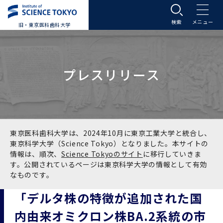
旧・東京医科歯科大学
大学案内
プレスリリース
大学案内トップ
入学案内
学長メッセージ
入学案内トップ
学生生活
基本理念・沿革
大学案内
学生生活トップ
教育研究組織等
東京医科歯科大学は、2024年10月に東京工業大学と統合し、
東京科学大学（Science Tokyo）となりました。本サイトの
情報は、順次、
Science Tokyoのサイト
に移行していきま
基本理念・沿革トップ
東京医科歯科大学の特色
学部受験生向け「大学案内」（冊子）
Science Tokyo SPRING (医歯学系)
教育研究組織等トップ
大学病院
す。公開されているページは東京科学大学の情報として有効
なものです。
理念
東京医科歯科大学の特色トップ
アクセス
学部入学案内
Science Tokyo SPRING (医歯学系) トップ
Science Tokyo BOOST (医歯学系)
教育理念
大学病院トップ
研究・連携
「デルタ株の特徴が追加された国
内由来オミクロン株BA.2系統の市
沿革
学問と教育の聖地 湯島に建つ東京医科歯科大
アクセストップ
運営組織
学部入学案内トップ
大学院入学案内
今後の博士学生向け支援制度について
Science Tokyo BOOST (医歯学系)トップ
CS（クリニシャン・サイエンティスト）養成支
教育理念トップ
医学部（医学科･保健衛生学科）
医科（医系診療部門）
研究・連携トップ
国際交流