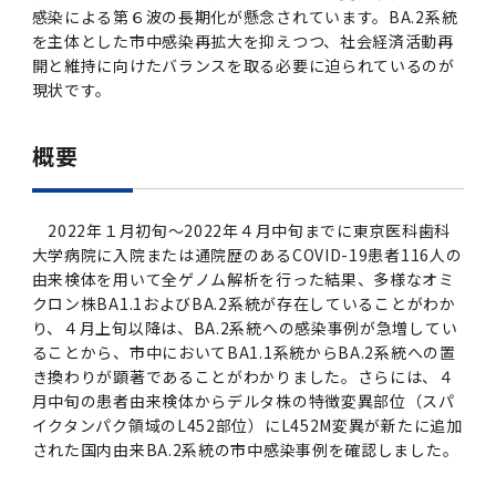
感染による第６波の長期化が懸念されています。BA.2系統
2011年度
を主体とした市中感染再拡大を抑えつつ、社会経済活動再
開と維持に向けたバランスを取る必要に迫られているのが
現状です。
概要
2022年１月初旬～2022年４月中旬までに東京医科歯科
大学病院に入院または通院歴のあるCOVID-19患者116人の
由来検体を用いて全ゲノム解析を行った結果、多様なオミ
クロン株BA1.1およびBA.2系統が存在していることがわか
り、４月上旬以降は、BA.2系統への感染事例が急増してい
ることから、市中においてBA1.1系統からBA.2系統への置
き換わりが顕著であることがわかりました。さらには、４
月中旬の患者由来検体からデルタ株の特徴変異部位（スパ
イクタンパク領域のL452部位）にL452M変異が新たに追加
された国内由来BA.2系統の市中感染事例を確認しました。