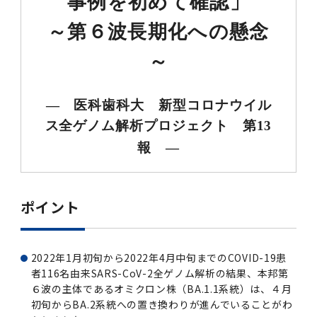
事例を初めて確認」
第3期】トップ
SPRING（MD）Program for the 2025
Exemption/Deferment)
奨学金についてトップ
日本学生支援機構
学費・入学金・奨学金について
大学院保健衛生学研究科
学生保険制度について
企業・官公庁・医療機関の皆様へ
サークル・学園祭トップ
博士課程 医歯学専攻
施設利用
難治疾患研究所
AMED研究費の年間公募スケジュール(学内専
倫理審査手続きについて
Academic Year by Eligible Students
第２期 中期目標・中期計画等について
3．自己点検・評価
博士課程 医歯学専攻
用)
～第６波長期化への懸念
学長×医学部学生懇談
英語版広報誌「TMDU ANNUAL NEWS」
写真で綴る 東京医科歯科大学トップ
３．自己点検・評価
「大学院学生の教育研究交流」に関する実施細
各複合領域コースの概要
学長選考・監察会議
クラウドファンディング実施プロジェクト一覧
医療管理政策学（MMA）コース（東京医科歯科
法定公開情報
東京医科歯科大学ダイバーシティ＆インクルー
コンプライアンス・ハラスメントトップ
難治疾患研究所
アルバイトについて
歯学部サマープログラム
医歯学総合研究科修士課程履修要項（シラバ
教育研究分野組織、指導教員研究内容
(*Autumn admission)
プレスリリース
オープンイノベーションセンター
剽窃チェックツール(学内専用)
【2026年4月入学者】入学料免除・徴収猶予申
（第１期中期目標期間中）年度計画、年度評価
奨学金について
日本学生支援機構
目
大学）
ジョン推進宣言等
学費・入学金・奨学金についてトップ
大学院医歯学総合研究科生体検査科学講座
国民年金について
在学生向け
お茶の水祭
施設利用トップ
博士課程 生命理工医療科学専攻
ス）
ボランティア
高等研究院
各種実験手続き例(学内専用)
請について（Admission Fee
等について
～
第３期中期目標・中期計画等について
4．指定国立大学法人構想に関する進捗状況に
博士課程 医歯学専攻トップ
博士課程 国際連携専攻（ジョイント・ディグリ
GAPファンド等の公募
Exemption&Admission Fee Deferment）
学長×歯学部学生懇談
学内向け広報誌「TMDUニュース」
第1回『学びの地』
編入学制度について（複数学士号）
統計データ
ハラスメントへの対応について
国際交流サイト
学生寮について
オンライン個別進学相談
教育研究分野組織、指導教員研究内容トップ
履修要項（大学院シラバス）保健衛生学研究科
令和７年度（２０２５年度）総合知と癒しの次
青い鳥広場(学内専用)
各種センター
安全保障輸出管理(学内専用)
ついて
財団法人・地方公共団体等奨学金
ー・プログラム：JDP）
「複合領域コース｣｢編入学｣及び｢複数学士号｣
東京医科歯科大学ダイバーシティ＆インクルー
ダイバーシティ・インクルージョン室
奨学金について
研究テーマ検索システム
在学生向けトップ
学生相談窓口
新型コロナウイルス感染症に伴うお知らせ
保健管理センター
情報システム
大学病院
世代フロントランナー育成プログラム（医歯学
研究に必要な講習会等
（第２期中期目標期間中）年度計画・年度評価
に関する協定書
ジョン推進宣言等トップ
― 医科歯科大 新型コロナウイル
概要
系）「Science Tokyo SPRING (医歯学系)」
「修学支援に対する相談窓口」を設置しまし
東京医科歯科大学の歴史
医歯大ひろば
第2回『教育 講義・実習の軌跡』
土地・建物及び所在地／関係施設位置図
公益通報について
研究情報サイト
アパート等の紹介
地域特別枠推薦選抜説明会
看護先進科学専攻
５大学災害看護コンソーシアム履修の手引き
等について
高等研究院
利益相反
関連リンク先
2025年度国立大学臨床検査学系博士後期課程
博士課程 生命理工医療科学専攻
ス全ゲノム解析プロジェクト 第13
（旧TMDU卓越大学院生制度）対象学生（秋入
た。
わくわく保育園（学内保育施設）
入学料・授業料の免除・徴収猶予について
お問い合わせ
学校推薦・求人情報について
ピアサポーター
卒業後の進路及び卒業者数
学生・女性支援センター
台風等の自然災害や交通機関運休による休講措
大学病院トップ
スポーツサイエンス機構
ES細胞/iPS細胞を使用する実験(学内専用)
優秀賞募集について
学対象）の募集について
「複合領域コース」の履修者に係る「編入学」
東京医科歯科大学ダイバーシティ＆インクルー
分野構成
報 ―
置（湯島地区）Class Cancellation Measures
第3回『知と癒しの匠の創造者たち』
東京医科歯科大学規則集
研究テーマ検索システム
学生保険制度について
入試説明会
統合教育機構学務企画課
（第３期中期目標期間中）年度計画・年度評価
臨床研究法における臨床研究の利益相反管理に
及び「複数学士号」に関する実施細目
ジョン推進宣言／基本方針／アクション・プラ
博士課程 生命理工医療科学専攻トップ
due to Natural Disasters, such as
履修要項（大学院シラバス）
高等教育の修学支援制度
障がいのある学生のサポートについて
学内就職支援イベント
証明書関係
わくわく保育園
医科（医系診療部門）
M&Dデータ科学センター
等について
各種委員会関係(学内専用)
ついて
ン
Typhoons, and Transportation
Call for Applications to Science Tokyo
医歯学総合研究科博士課程医歯学系専攻履修要
その他の情報公開
卒業後の進路データ
キャンパス見学 ※現在は受け付けておりませ
設置計画履行状況報告書
Cancellation (for the Yushima area)
SPRING（MD）Program for the 2024
ポイント
項（シラバス）
概要
年報
ん
証明書関係トップ
学外就職支援イベント
障がいのある学生サポート
フィットネスルーム・売店
歯科（歯系診療部門）
統合教育機構
特定認定再生医療等委員会
特定認定再生医療等委員会
Academic Year by Eligible Students
女性活躍推進法による一般事業主行動計画
研究不正の防止
サークル紹介
(*Autumn admission)
年報
新入学の大学院生へ To New Graduate
分野構成
年報トップ
統合教育機構学務企画課
ILA国府台 公開講座等のお知らせ
教養部在学生
障がいのある学生サポートトップ
インターンシップ
文部科学省からのお知らせ
国立美術館キャンパスメンバーズ
統合教育機構トップ
統合研究機構・統合イノベーション機構
ヒトES細胞倫理審査委員会
Students
2022年1月初旬から2022年4月中旬までのCOVID-19患
次世代育成支援対策推進法による一般事業主行
会計監査人候補者の決定について
大学祭
者116名由来SARS-CoV-2全ゲノム解析の結果、本邦第
令和６年度（２０２４年度）総合知と癒しの次
年報トップ
動計画
医歯学総合研究科博士課程生命理工学系専攻履
2024年（25.7MB）
セミナー・特別講義
６波の主体であるオミクロン株（BA.1.1系統）は、４月
キャンパス紹介
医学部在学生
修学上の支援について
就職支援サイトリンク集
世代フロントランナー育成プログラム（医歯学
令和７年度（２０２５年度）新入生向けPC購
医学・歯学分野における数理・データサイエン
統合研究機構・統合イノベーション機構トップ
オープンイノベーションセンター
利益相反に関する説明会資料(ダウンロード)(学
修要項（シラバス）
初旬からBA.2系統への置き換わりが進んでいることがわ
系）「Science Tokyo SPRING (医歯学系)」
入推奨仕様書
ス・AI教育開発事業
内専用)
教育等の情報
留学について
2024年（PDF：5.4MB）