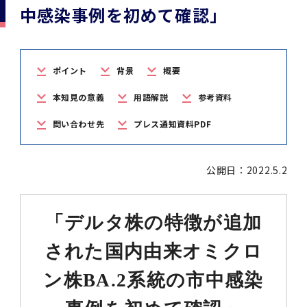
学
援制度
中感染事例を初めて確認」
建物沿革
キャンパスマップ
運営組織トップ
広報誌・刊行物
アドミッション・ポリシー
大学院入学案内トップ
聴講生・科目等履修生および大学院研究生募集
令和8年度（2026年度）総合知と癒しの次世代
令和8年度（2026年度）トップレベルAI研究の
ポリシー
歯学部（歯学科･口腔保健学科）
歯科（歯系診療部門）
外部資金
大学基金
教育について
フロントランナー育成プログラム Science
ための共創型エキスパート人材育成プログラム
CS（クリニシャン・サイエンティスト）養成支
授業・カリキュラム
Tokyo Post-SPRING(医歯学系)春募集につい
対象学生（Science Tokyo BOOST（医歯学
援制度トップ
歴代校長及び学長
大学組織一覧
広報誌・刊行物トップ
大学の計画と評価
入試制度
募集要項
聴講生・科目等履修生および大学院研究生募集
入学に関するお問い合わせ窓口
ポリシートップ
医学部（医学科･保健衛生学科）
教養部
外部資金トップ
研究手続き
ポイント
背景
概要
受験生
在学生
卒業生
て
系）生）の募集について
研究について
トップ
授業・カリキュラムトップ
入学料・授業料・奨学金
企業・研究者・一般の方
令和８年度（2026年度）CS（クリニシャン・
本知見の意義
用語解説
参考資料
学生歌
学長・役員
大学紹介動画
大学の計画と評価トップ
入試制度トップ
募集要項トップ
四大学連合
学部などについて
WEB出願
医学部（医学科･保健衛生学科）
医学部（医学科･保健衛生学科）トップ
歯学部（歯学科･口腔保健学科）
教養部トップ
大学院医歯学総合研究科
研究費獲得支援
研究手続きトップ
研究活動
病院をご利用の方
令和7年度（2025年度）「総合知と癒しの次世
令和7年度トップレベルAI研究のための共創型
サイエンティスト）養成支援制度の募集につい
医療について
医学部
四大学連合･複合領域コース
入学料・授業料・奨学金トップ
留学情報
問い合わせ先
プレス通知資料PDF
代フロントランナー育成プログラム Science
エキスパート人材育成プログラム対象学生（医
て
大学紹介動画トップ
ブランド
副学長
大学概要（冊子）
大学評価の制度について
四大学連合トップ
学部入試の変更点（予告）
学部などについてトップ
医歯学総合研究科
情報公開・個人情報
学生生活などについて
アドミッション・ポリシー
歯学部（歯学科･口腔保健学科）
医学科
歯学部（歯学科･口腔保健学科）トップ
大学院医歯学総合研究科
公開講座・公開シンポジウム・講演会等のお知
大学院医歯学総合研究科トップ
大学院保健衛生学研究科
産学官連携
倫理審査申請システム
研究活動トップ
研究組織
Tokyo SPRING(医歯学系)」対象学生の春募集
歯学系-BOOST生）の募集について
アクセス
学内サイト
EN
東京医科歯科大学の誓い
歯学部
教育要項（学部シラバス）
授業料・入学料・検定料
学生生活サポート
らせ
について
Call for Applications for the Clinician
公開日：2022.5.2
大学紹介動画
大学評価の制度についてトップ
理事･監事
統合報告書
1-1．第４期中期目標・中期計画等について【6
四大学連合憲章等
情報公開・個人情報トップ
入試データ
ILA国府台
学生生活などについてトップ
保健衛生学研究科
東京医科歯科大学ＳＤＧｓ推進宣言
イベント
過去の試験問題・入試データ
大学院医歯学総合研究科
保健衛生学科 【看護学専攻】
歯学科
大学院医歯学総合研究科トップ
大学院保健衛生学研究科
修士課程 医歯理工保健学専攻
大学院保健衛生学研究科トップ
寄附講座・寄附部門一覧
e-Rad 府省共通研究開発管理システム(外部サ
利益相反申告システム(学外利用時VPN必要)
研究情報データベース
研究組織トップ
取り組み・規制
令和６年度（2024年度）TMDUトップレベル
Scientist (CS) Training Support Program
世界大学ランキング
年間】
生体材料工学研究所
授業料・入学料・検定料トップ
履修要項（大学院シラバス）
入学料・授業料免除・徴収猶予について
学生生活サポートトップ
各種支援制度
ILA国府台担当教員一覧
イト)
Call for Applications to Science Tokyo
AI研究のための共創型エキスパート人材育成プ
for Academic Year 2026
(Admission & Tuition
キャンパスライフ編
概説
四大学連合憲章等トップ
Post-SPRING（MD）Program for the 2026
ログラム 対象学生（TMDU-BOOST生）の募
「デルタ株の特徴が追加
役員会
広報誌
複合領域コース(四大学共通)
情報公開制度
これまでの学部入試変更点
医学部
授業料・入学料・検定料
イベントトップ
FAQ
男性職員の育児休業等取得推進宣言
資料請求
TOEFL-ITP試験結果（スコアレポート）の返
大学院保健衛生学研究科
保健衛生学科 【検査技術学専攻】
口腔保健学科【口腔保健衛生学専攻】
修士課程 医歯理工保健学専攻
大学院保健衛生学研究科トップ
修士課程 医歯理工保健学専攻トップ
修士課程 医歯理工保健学専攻【医療管理政策
研究科長挨拶
ジョイントリサーチ講座・ジョイントリサーチ
臨床研究審査委員会申請システム
機関リポジトリ
若手研究者支援センター（YISC）
取り組み・規制トップ
事務部
Exemption/Deferment)
1-1．第４期中期目標・中期計画等について【6
Academic Year by Eligible Students
集について
1-2.年度計画・年度評価等について【第1期～
却について
難治疾患研究所
授業料・入学料・検定料
保健衛生学研究科科目等履修生について
アルバイトについて
就職・キャリア支援
学（MMA）コース】
部門一覧
科研費電子申請システム(外部サイト)
された国内由来オミクロ
年間】トップ
(*Spring admission)
第3期】
留学制度編
広報誌トップ
１．国立大学法人評価
四大学連合憲章
複合領域コース(四大学共通)トップ
経営協議会
大学案内 【受験生向け】（冊子）
複合領域コース（東京医科歯科大学）
個人情報保護制度
歯学部
奨学金について
オープンキャンパス
医歯学総合研究科博士課程 国際連携専攻（ジ
ダイバーシティ
合格発表
口腔保健学科【口腔保健工学専攻】
修士課程 医歯理工保健学専攻【医療管理政策
博士課程看護先進科学専攻
概要
概要
実験計画書のWeb申請システム(学外利用時
研究テーマ検索
重点研究領域
研究不正の防止
事務部トップ
入学料・授業料免除・徴収猶予について
奨学金について
ョイント・ディグリープログラム：JDP）
大学院入学希望者向け入試説明会
大学院研究生
入学料・授業料免除・徴収猶予について
アパート等の紹介
就職・キャリア支援トップ
学（MMA）コース】
ン株BA.2系統の市中感染
サークル・学園祭
修士課程 医歯理工保健学専攻 グローバルヘル
生体材料工学研究所
研究助成金
VPN必要)
(Admission & Tuition
第１期 中期目標・中期計画等について
1-2.年度計画・年度評価等について【第1期～
Call for Applications to Science Tokyo
2．認証評価
(Admission & Tuition
スリーダー養成 (MPH) コース
多職種連携教育編
広報誌「Bloom! 医科歯科大」
２．大学認証評価
「大学院学生の教育研究交流」に関する協定書
複合領域コースについて
教育研究評議会
写真で綴る 東京医科歯科大学
三大学連合（外部サイト）
統合報告書
ダイバーシティトップ
生体材料工学研究所
入学料・授業料の免除・徴収猶予について
医学部医学科サマープログラム
コンプライアンス・ハラスメント
試験問題及び解答例等の公表
博士課程共同災害看護学専攻
分野構成
組織
research map
統合研究機構・統合イノベーション推進機構
研究不正等の公表について
各種お問い合わせ先(事務部)
Exemption/Deferment)トップ