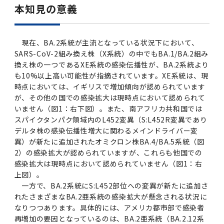
本知見の意義
現在、BA.2系統が主流となっている状況下において、
SARS-CoV-2組み換え株（X系統）の中でもBA.1/BA.2組み
換え株の一つであるXE系統の感染伝播性が、BA.2系統より
も10%以上高い可能性が指摘されています。XE系統は、現
時点においては、イギリスで増加傾向が認められています
が、その他の国での感染拡大は現時点において認められて
いません（図1：右下図）。また、南アフリカ共和国では
スパイクタンパク領域内のL452変異（S:L452R変異であり
デルタ株の感染伝播性増大に関わるメインドライバー変
異）が新たに追加されたオミクロン株BA.4/BA.5系統（図
2）の感染拡大が認められていますが、これらも他国での
感染拡大は現時点において認められていません（図1：右
上図）。
一方で、BA.2系統にS:L452部位への変異が新たに追加さ
れたさまざまなBA.2亜系統の感染拡大が懸念される状況に
なりつつあります。具体的には、アメリカ都市部で感染者
再増加の要因となっているのは、BA.2亜系統（BA.2.12系