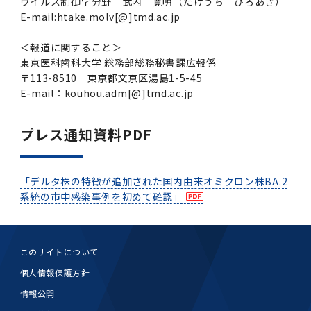
ウイルス制御学分野 武内 寛明（たけうち ひろあき）
E-mail:htake.molv[@]tmd.ac.jp
＜報道に関すること＞
東京医科歯科大学 総務部総務秘書課広報係
〒113-8510 東京都文京区湯島1-5-45
E-mail：kouhou.adm[@]tmd.ac.jp
プレス通知資料PDF
「デルタ株の特徴が追加された国内由来オミクロン株BA.2
系統の市中感染事例を初めて確認」
このサイトについて
個人情報保護方針
情報公開