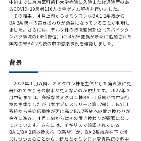
2016年 （PDF：13.5MB）
中旬までに東京医科歯科大学病院に入院または通院歴のあ
対象）の募集について
学位の申請
2015年 （PDF：83.3MB）
2019年度
脳統合機能研究センター
図書館
連絡先一覧
国立大学法人ガバナンス・コード報告書
るCOVID-19患者116人の全ゲノム解析を行いました。
卒後3年大学評価アンケート
その結果、４月上旬からオミクロン株BA.1.1系統から
ダイバーシティ・インクルージョン室
2015年 （PDF：2.3MB）
BA.2系統への置き換わりが顕著になっていることが判明し
2014年 （PDF：21.4MB）
2018年度
核酸・ペプチド創薬治療研究センター
図書館講習会
役員会議事概要について
ました。さらには、デルタ株の特徴変異部位（スパイクタ
卒業時大学評価アンケート
ンパク領域のL452部位）にL452M変異が新たに追加された
2013年 （PDF：6.4MB）
2017年度
アクティブラーニング教室・情報検索室
国内由来BA.2系統の市中感染事例を確認しました。
企業活動と医療機関等の透明性ガイドライン
科目評価（旧 科目別アンケート）
2016年度
イマキク
背景
教学IR 業績・活動
2015年度
情報システムポータル
2022年１月以降、オミクロン株を主体とした第６波に見
舞われておりその収束が見えないのが現状です。2022年３
2014年度
お茶の水医学雑誌
月中旬までは、多様なオミクロン株BA.1.1系統が市中流行
株の主体でしたが（本学プレスリリース第12報）、BA1.1
系統から感染伝播性が更に高いBA.2系統への置き換わりが
2013年度
徐々に進み、４月上旬からはその置き換わりが顕著になっ
てきています。さらには、イギリスで確認されている
2012年度
BA.1/BA.2組み換え株（X系統）が、BA.2系統存在下で増
加しつつあることから、新たなオミクロン変異系統の市中