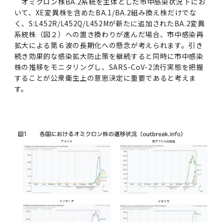
オミクロン株BA.2系統を主体とした市中感染状況下にお
いて、XE変異株を含めたBA.1/BA.2組み換え株だけでな
く、S:L452R/L452Q/L452Mが新たに追加されたBA.2変異
系統株（図２）への置き換わりが進んだ場合、市中感染再
拡大による第６波の長期化への懸念が考えられます。引き
続き効果的な感染拡大防止策を継続すると同時に市中感染
株の推移をモニタリングし、SARS-CoV-2流行実態を把握
することが公衆衛生上の意思決定に重要であると考えま
す。