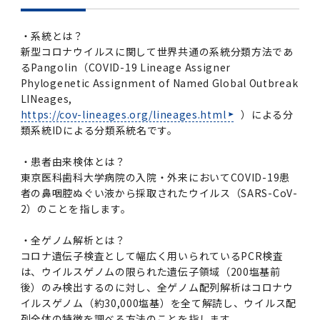
・系統とは？
新型コロナウイルスに関して世界共通の系統分類方法であ
るPangolin（COVID-19 Lineage Assigner
Phylogenetic Assignment of Named Global Outbreak
LINeages,
https://cov-lineages.org/lineages.html
）による分
類系統IDによる分類系統名です。
・患者由来検体とは？
東京医科歯科大学病院の入院・外来においてCOVID-19患
者の鼻咽腔ぬぐい液から採取されたウイルス（SARS-CoV-
2）のことを指します。
・全ゲノム解析とは？
コロナ遺伝子検査として幅広く用いられているPCR検査
は、ウイルスゲノムの限られた遺伝子領域（200塩基前
後）のみ検出するのに対し、全ゲノム配列解析はコロナウ
イルスゲノム（約30,000塩基）を全て解読し、ウイルス配
列全体の特徴を調べる方法のことを指します。