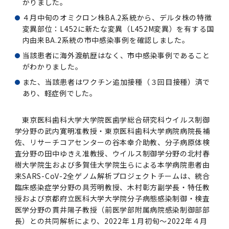
女性の活躍推進に向けた取り組み
かりました。
（旧TMDU卓越大学院生制度）対象学生（秋入
2023年（49.5MB）
セミナー・特別講義トップ
設置計画履行状況報告書
歯学部在学生
学生相談支援室
就職支援ガイド
統合イノベーション機構
統合国際機構
４月中旬のオミクロン株BA.2系統から、デルタ株の特徴
学対象）の募集について
令和６年度（２０２４年度）東京医科歯科大学
大学統合時の教育・学生生活について（受験生
研究大学強化促進事業に関する情報・評価
動物実験等に関する情報
2023年（PDF：4.5MB）
変異部位：L452に新たな変異（L452M変異）を有する国
次世代認定マーク「くるみん」を取得しました
「研究者早期育成コース」採用決定通知書授与
2022年（38.1 MB）
2026年度
向け）
大学院在学生
障害を理由とする差別の解消の推進に関する対
外国人留学生の就職情報について
統合イノベーション機構トップ
内由来BA.2系統の市中感染事例を確認しました。
若手研究者支援センター（統合研究機構）
統合情報機構（図書館部門・ITセキュリティ部
（基準適合一般事業主認定）
Call for Applications to TMDU-SPRING
式を行いました。
Regarding education and student life after
応要領
門）
当該患者に海外渡航歴はなく、市中感染事例であること
企業等からの資金提供状況の公表
2022年（PDF：53.8 MB）
Program (formerly the TMDU WISE
the integration（For prospective
2021年（PDF：71.9 MB）
2025年度
がわかりました。
附属学校在学生
就職活動体験談について
医療ビッグデータによるトータル・ヘルスケア
研究基盤クラスター（統合研究機構）
Program) for the 2024 Academic Year
students）
令和５年度（２０２３年度）東京医科歯科大学
バリアフリーマップ
イノベーション創出の基盤構築プロジェクト
統合情報機構（図書館部門・ITセキュリティ部
また、当該患者はワクチン追加接種（３回目接種）済で
学生支援・保健管理機構
女性活躍推進法による一般事業主行動計画
2021年（PDF：4.5 MB）
「研究者早期育成コース及び研究者養成コー
あり、軽症例でした。
2020年 （PDF：67.8MB）
2023年度
門）トップ
OB・OG情報について
研究基盤クラスター（統合研究機構）トップ
先端医歯工学創成クラスター（統合研究機構）
令和6年度（2024年度）東京医科歯科大学
ス」採用決定通知書授与式を行いました。
大学統合時の教育・学生生活について（在学生
困りごと対策貸出グッズ
オープンイノベーションセンター
学生支援・保健管理機構トップ
環境安全管理室
「TMDU-SPRING」対象学生の募集について
次世代育成支援対策推進法による一般事業主行
向け）
2020年 （PDF：4.6MB）
東京医科歯科大学大学院医歯学総合研究科ウイルス制御
2019年 （PDF：71.7MB）
2024年度
ITヘルプデスク（学内専用サイト）
（※春入学対象）について
動計画
Regarding education and student life after
内定取り消しについて
リサーチコアセンター
先端医歯工学創成クラスター（統合研究機構）
統合研究機構から他部局へ異動したセンター
令和４年度（２０２２年度）東京医科歯科大学
学分野の武内寛明准教授・東京医科歯科大学病院病院長補
the integration (For current students)
ヘルスサイエンスR&Dセンター
トップ
保健管理センター
環境安全管理室トップ
広報部
佐、リサーチコアセンターの谷本幸介助教、分子病原体検
「研究者早期育成コース及び研究者養成コー
2019年 （PDF：5.2MB）
2018年 （PDF：83.3MB）
2022年度
ITセキュリティ部門（学内専用サイト）
査分野の田中ゆきえ准教授、ウイルス制御学分野の北村春
Call for Application to TMDU WISE
ス」採用決定通知書授与式を行いました。
女性の活躍推進に向けた取り組み
進路届の提出について
実験動物センター
統合研究機構から他部局へ異動したセンタート
樹大学院生および多賀佳大学院生らによる本学病院患者由
Programs (II) for the 2023 Academic Year
教学IR関連公開情報
再生医療研究センター
ップ
湯島学生支援センター
環境報告書
2018年 （PDF：18.7MB）
来SARS-CoV-2全ゲノム解析プロジェクトチームは、統合
by Eligible Students (*Autumn admission)
2017年 （PDF：75.1MB）
2021年度
図書館部門
令和３年度（２０２１年度）東京医科歯科大学
目標とする教員の適正な年齢構成
その他 就職関連情報（推薦書等）
生命倫理研究センター
臨床感染症学分野の具芳明教授、木村彰方副学長・特任教
「卓越大学院生制度（Ⅰ）」採用決定通知書授
教学IR関連公開情報トップ
再生医療研究センター（微生物安全性グルー
低侵襲医療センター（旧：低侵襲医歯学研究セ
湯島学生支援センタートップ
授および京都府立医科大学大学院分子病態感染制御・検査
2017年 （PDF：7.2MB）
令和５年度（２０２３年度）東京医科歯科大学
与式を行いました。
医学分野の貫井陽子教授（前医学部附属病院感染制御部部
2016年 （PDF：73.0MB）
2020年度
プ）
ンター）
図書館部門トップ
デジタル変革推進事務室
キャンパスマスタープラン2016
疾患バイオリソースセンター
「卓越大学院生制度（Ⅱ）」対象学生（秋入学
長）との共同解析により、2022年１月初旬～2022年４月
卒業生進路アンケート
学生相談支援室