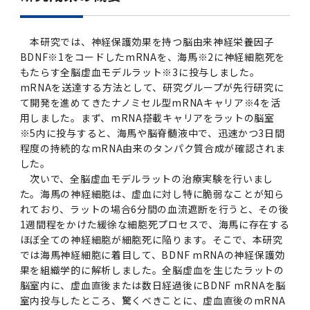
本研究では、神経保護効果を持つ脳由来神経栄養因子
BDNF※1をコードしたmRNAを、海馬※2に神経細胞死を
もたらす全脳虚血モデルラット※3に投与しました。
mRNAを送達する方法として、研究グループが先行研究に
て開発を進めてきたナノミセル型mRNAキャリア※4を活
用しました。まず、mRNA搭載キャリアをラットの脳室
※5内に投与すると、海馬や脳脊髄液中で、迅速かつ3日間
程度の持続的なmRNA由来のタンパク質合成が確認されま
した。
次いで、全脳虚血モデルラットの治療実験を行いまし
た。海馬の神経細胞は、虚血に対し特に脆弱なことが知ら
れており、ラットの場合6分間の血流遮断を行うと、その後
1週間程をかけた緩徐な細胞死プロセスで、海馬に存在する
ほぼ全ての神経細胞が細胞死に陥ります。そこで、本研究
では海馬神経細胞に着目して、BDNF mRNAの神経保護効
果を組織学的に解析しました。全脳虚血を生じたラットの
脳室内に、虚血直後または数日経過後にBDNF mRNAを脳
室内投与したところ、驚くべきことに、虚血直後のmRNA