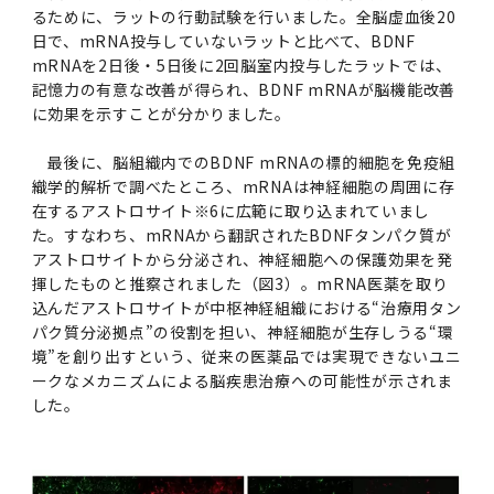
るために、ラットの行動試験を行いました。全脳虚血後20
日で、mRNA投与していないラットと比べて、BDNF
mRNAを2日後・5日後に2回脳室内投与したラットでは、
記憶力の有意な改善が得られ、BDNF mRNAが脳機能改善
に効果を示すことが分かりました。
最後に、脳組織内でのBDNF mRNAの標的細胞を免疫組
織学的解析で調べたところ、mRNAは神経細胞の周囲に存
在するアストロサイト※6に広範に取り込まれていまし
た。すなわち、mRNAから翻訳されたBDNFタンパク質が
アストロサイトから分泌され、神経細胞への保護効果を発
揮したものと推察されました（図3）。mRNA医薬を取り
込んだアストロサイトが中枢神経組織における“治療用タン
パク質分泌拠点”の役割を担い、神経細胞が生存しうる“環
境”を創り出すという、従来の医薬品では実現できないユニ
ークなメカニズムによる脳疾患治療への可能性が示されま
した。