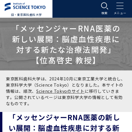
旧・東京医科歯科大学
大学案内
「メッセンジャーRNA医薬の
新しい展開：脳虚血性疾患に
大学案内トップ
入学案内
対する新たな治療法開発」
【位髙啓史 教授】
学長メッセージ
入学案内トップ
学生生活
基本理念・沿革
大学案内
学生生活トップ
教育研究組織等
東京医科歯科大学は、2024年10月に東京工業大学と統合し、
東京科学大学（Science Tokyo）となりました。本サイトの
情報は、順次、
Science Tokyoのサイト
に移行していきま
基本理念・沿革トップ
東京医科歯科大学の特色
学部受験生向け「大学案内」（冊子）
Science Tokyo SPRING (医歯学系)
教育研究組織等トップ
大学病院
す。公開されているページは東京科学大学の情報として有効
なものです。
理念
東京医科歯科大学の特色トップ
アクセス
学部入学案内
Science Tokyo SPRING (医歯学系) トップ
Science Tokyo BOOST (医歯学系)
教育理念
大学病院トップ
研究・連携
「メッセンジャーRNA医薬の新し
い展開：脳虚血性疾患に対する新
沿革
学問と教育の聖地 湯島に建つ東京医科歯科大
アクセストップ
運営組織
学部入学案内トップ
大学院入学案内
今後の博士学生向け支援制度について
Science Tokyo BOOST (医歯学系)トップ
CS（クリニシャン・サイエンティスト）養成支
教育理念トップ
医学部（医学科･保健衛生学科）
医科（医系診療部門）
研究・連携トップ
国際交流