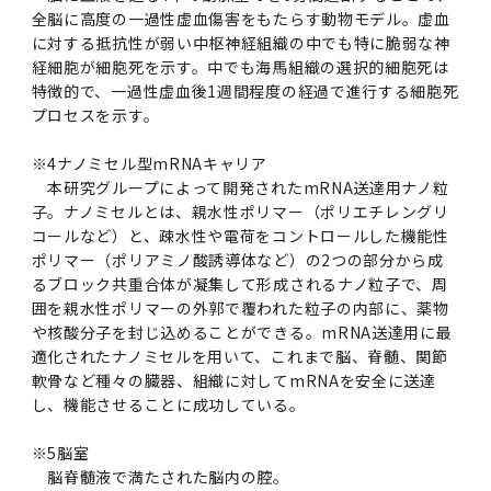
全脳に高度の一過性虚血傷害をもたらす動物モデル。虚血
に対する抵抗性が弱い中枢神経組織の中でも特に脆弱な神
経細胞が細胞死を示す。中でも海馬組織の選択的細胞死は
特徴的で、一過性虚血後1週間程度の経過で進行する細胞死
プロセスを示す。
※
4
ナノミセル型mRNAキャリア
本研究グループによって開発されたmRNA送達用ナノ粒
子。ナノミセルとは、親水性ポリマー（ポリエチレングリ
コールなど）と、疎水性や電荷をコントロールした機能性
ポリマー（ポリアミノ酸誘導体など）の2つの部分から成
るブロック共重合体が凝集して形成されるナノ粒子で、周
囲を親水性ポリマーの外郭で覆われた粒子の内部に、薬物
や核酸分子を封じ込めることができる。mRNA送達用に最
適化されたナノミセルを用いて、これまで脳、脊髄、関節
軟骨など種々の臓器、組織に対してmRNAを安全に送達
し、機能させることに成功している。
※
5
脳室
脳脊髄液で満たされた脳内の腔。