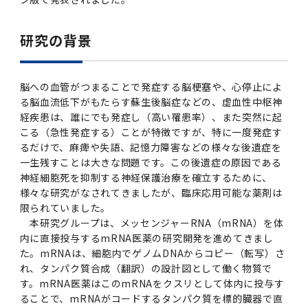
2016年 （PDF：13.5MB）
対象）の募集について
学位の申請
2015年 （PDF：83.3MB）
2019年度
脳統合機能研究センター
図書館
連絡先一覧
国立大学法人ガバナンス・コード報告書
卒後3年大学評価アンケート
ダイバーシティ・インクルージョン室
研究の背景
2015年 （PDF：2.3MB）
2014年 （PDF：21.4MB）
2018年度
核酸・ペプチド創薬治療研究センター
図書館講習会
役員会議事概要について
卒業時大学評価アンケート
脳への血管がつまることで発症する脳梗塞や、心停止によ
2013年 （PDF：6.4MB）
2017年度
アクティブラーニング教室・情報検索室
企業活動と医療機関等の透明性ガイドライン
る脳血流低下がもたらす蘇生後脳症などの、虚血性中枢神
科目評価（旧 科目別アンケート）
経疾患は、誰にでも発症し（高い罹患率）、また突然に起
2016年度
イマキク
こる（急性発症する）ことが特徴ですが、特に一度発症す
るだけで、麻痺や失語、記憶力障害などの様々な後遺症を
教学IR 業績・活動
一生残すことは大きな問題です。この後遺症の原因である
2015年度
情報システムポータル
神経細胞死を抑制する神経保護治療を確立するために、
様々な研究がなされてきましたが、臨床応用可能な薬剤は
限られていました。
2014年度
お茶の水医学雑誌
本研究グループは、メッセンジャーRNA（mRNA）を体
内に直接投与するmRNA医薬の研究開発を進めてきまし
2013年度
た。mRNAは、細胞内でゲノムDNAからコピー（転写）さ
れ、タンパク質合成（翻訳）の設計図として働く物質で
す。mRNA医薬はこのmRNAをクスリとして体内に投与す
2012年度
ることで、mRNAがコードするタンパク質を標的臓器で直