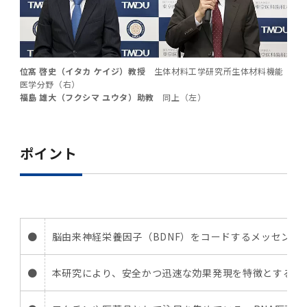
第3期】トップ
SPRING（MD）Program for the 2025
Exemption/Deferment)
奨学金についてトップ
日本学生支援機構
学費・入学金・奨学金について
大学院保健衛生学研究科
学生保険制度について
企業・官公庁・医療機関の皆様へ
サークル・学園祭トップ
博士課程 医歯学専攻
施設利用
難治疾患研究所
AMED研究費の年間公募スケジュール(学内専
倫理審査手続きについて
Academic Year by Eligible Students
第２期 中期目標・中期計画等について
3．自己点検・評価
博士課程 医歯学専攻
用)
学長×医学部学生懇談
英語版広報誌「TMDU ANNUAL NEWS」
写真で綴る 東京医科歯科大学トップ
３．自己点検・評価
「大学院学生の教育研究交流」に関する実施細
各複合領域コースの概要
学長選考・監察会議
クラウドファンディング実施プロジェクト一覧
医療管理政策学（MMA）コース（東京医科歯科
法定公開情報
東京医科歯科大学ダイバーシティ＆インクルー
コンプライアンス・ハラスメントトップ
難治疾患研究所
アルバイトについて
歯学部サマープログラム
医歯学総合研究科修士課程履修要項（シラバ
教育研究分野組織、指導教員研究内容
(*Autumn admission)
プレスリリース
オープンイノベーションセンター
剽窃チェックツール(学内専用)
【2026年4月入学者】入学料免除・徴収猶予申
（第１期中期目標期間中）年度計画、年度評価
奨学金について
日本学生支援機構
目
大学）
ジョン推進宣言等
学費・入学金・奨学金についてトップ
大学院医歯学総合研究科生体検査科学講座
国民年金について
在学生向け
お茶の水祭
施設利用トップ
博士課程 生命理工医療科学専攻
ス）
ボランティア
高等研究院
各種実験手続き例(学内専用)
請について（Admission Fee
等について
第３期中期目標・中期計画等について
4．指定国立大学法人構想に関する進捗状況に
博士課程 医歯学専攻トップ
博士課程 国際連携専攻（ジョイント・ディグリ
GAPファンド等の公募
Exemption&Admission Fee Deferment）
学長×歯学部学生懇談
学内向け広報誌「TMDUニュース」
第1回『学びの地』
編入学制度について（複数学士号）
統計データ
ハラスメントへの対応について
国際交流サイト
学生寮について
オンライン個別進学相談
教育研究分野組織、指導教員研究内容トップ
履修要項（大学院シラバス）保健衛生学研究科
位髙 啓史（イタカ ケイジ）教授
生体材料工学研究所生体材料機能
令和７年度（２０２５年度）総合知と癒しの次
青い鳥広場(学内専用)
各種センター
安全保障輸出管理(学内専用)
ついて
財団法人・地方公共団体等奨学金
ー・プログラム：JDP）
医学分野（右）
「複合領域コース｣｢編入学｣及び｢複数学士号｣
東京医科歯科大学ダイバーシティ＆インクルー
ダイバーシティ・インクルージョン室
奨学金について
研究テーマ検索システム
在学生向けトップ
学生相談窓口
新型コロナウイルス感染症に伴うお知らせ
保健管理センター
情報システム
大学病院
世代フロントランナー育成プログラム（医歯学
研究に必要な講習会等
（第２期中期目標期間中）年度計画・年度評価
福島 雄大（フクシマ ユウタ）助教
同上（左）
に関する協定書
ジョン推進宣言等トップ
概要
系）「Science Tokyo SPRING (医歯学系)」
「修学支援に対する相談窓口」を設置しまし
東京医科歯科大学の歴史
医歯大ひろば
第2回『教育 講義・実習の軌跡』
土地・建物及び所在地／関係施設位置図
公益通報について
研究情報サイト
アパート等の紹介
地域特別枠推薦選抜説明会
看護先進科学専攻
５大学災害看護コンソーシアム履修の手引き
等について
高等研究院
利益相反
関連リンク先
2025年度国立大学臨床検査学系博士後期課程
博士課程 生命理工医療科学専攻
（旧TMDU卓越大学院生制度）対象学生（秋入
た。
わくわく保育園（学内保育施設）
入学料・授業料の免除・徴収猶予について
お問い合わせ
学校推薦・求人情報について
ピアサポーター
卒業後の進路及び卒業者数
学生・女性支援センター
台風等の自然災害や交通機関運休による休講措
大学病院トップ
スポーツサイエンス機構
ES細胞/iPS細胞を使用する実験(学内専用)
優秀賞募集について
学対象）の募集について
「複合領域コース」の履修者に係る「編入学」
東京医科歯科大学ダイバーシティ＆インクルー
分野構成
置（湯島地区）Class Cancellation Measures
第3回『知と癒しの匠の創造者たち』
東京医科歯科大学規則集
研究テーマ検索システム
学生保険制度について
入試説明会
統合教育機構学務企画課
ポイント
（第３期中期目標期間中）年度計画・年度評価
臨床研究法における臨床研究の利益相反管理に
及び「複数学士号」に関する実施細目
ジョン推進宣言／基本方針／アクション・プラ
博士課程 生命理工医療科学専攻トップ
due to Natural Disasters, such as
履修要項（大学院シラバス）
高等教育の修学支援制度
障がいのある学生のサポートについて
学内就職支援イベント
証明書関係
わくわく保育園
医科（医系診療部門）
M&Dデータ科学センター
等について
各種委員会関係(学内専用)
ついて
ン
Typhoons, and Transportation
Call for Applications to Science Tokyo
医歯学総合研究科博士課程医歯学系専攻履修要
その他の情報公開
卒業後の進路データ
キャンパス見学 ※現在は受け付けておりませ
設置計画履行状況報告書
Cancellation (for the Yushima area)
SPRING（MD）Program for the 2024
項（シラバス）
概要
年報
ん
証明書関係トップ
学外就職支援イベント
障がいのある学生サポート
フィットネスルーム・売店
歯科（歯系診療部門）
統合教育機構
特定認定再生医療等委員会
特定認定再生医療等委員会
Academic Year by Eligible Students
女性活躍推進法による一般事業主行動計画
研究不正の防止
サークル紹介
(*Autumn admission)
年報
新入学の大学院生へ To New Graduate
●
脳由来神経栄養因子（BDNF）をコードするメッセンジ
分野構成
年報トップ
統合教育機構学務企画課
ILA国府台 公開講座等のお知らせ
教養部在学生
障がいのある学生サポートトップ
インターンシップ
文部科学省からのお知らせ
国立美術館キャンパスメンバーズ
統合教育機構トップ
統合研究機構・統合イノベーション機構
ヒトES細胞倫理審査委員会
Students
次世代育成支援対策推進法による一般事業主行
会計監査人候補者の決定について
大学祭
令和６年度（２０２４年度）総合知と癒しの次
年報トップ
動計画
●
本研究により、安全かつ迅速な効果発現を特徴とするm
医歯学総合研究科博士課程生命理工学系専攻履
2024年（25.7MB）
セミナー・特別講義
キャンパス紹介
医学部在学生
修学上の支援について
就職支援サイトリンク集
世代フロントランナー育成プログラム（医歯学
令和７年度（２０２５年度）新入生向けPC購
医学・歯学分野における数理・データサイエン
統合研究機構・統合イノベーション機構トップ
オープンイノベーションセンター
利益相反に関する説明会資料(ダウンロード)(学
修要項（シラバス）
系）「Science Tokyo SPRING (医歯学系)」
入推奨仕様書
ス・AI教育開発事業
内専用)
教育等の情報
留学について
2024年（PDF：5.4MB）