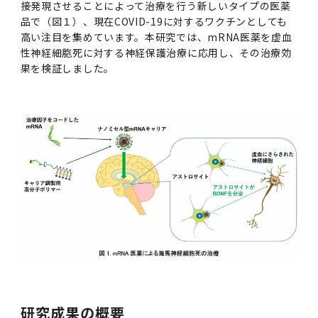
接発現させることによって治療を行う新しいタイプの医薬
2011年度
品で（図１）、現在COVID-19に対するワクチンとしても
高い注目を集めています。本研究では、mRNA医薬を虚血
性神経細胞死に対する神経保護治療に応用し、その治療効
果を検証しました。
研究成果の概要