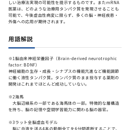
しい治療法実現の可能性を提示するものです。またｍRNA
医薬は、どのような治療用タンパク質を発現させることも
可能で、今後虚血性病変に限らず、多くの脳・神経疾患・
外傷への応用が期待されます。
用語解説
※
1
脳由来神経栄養因子（Brain-derived neurotrophic
factor: BDNF）
神経細胞の生存・成長・シナプスの機能亢進など機能調節
に働く液性タンパク質。タンパク質のまま投与する薬剤の
開発はこれまでほとんど成功していない。
※
2
海馬
大脳辺縁系の一部である海馬体の一部。特徴的な層構造
を持ち、脳の記憶や空間学習能力に関わる脳の器官。
※
3
ラット全脳虚血モデル
脳に血液を送る4本の動脈全てを6分間遮断することで、