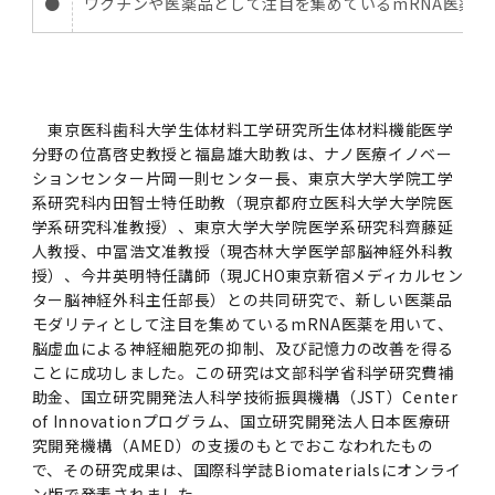
女性の活躍推進に向けた取り組み
●
ワクチンや医薬品として注目を集めているmRNA医薬
（旧TMDU卓越大学院生制度）対象学生（秋入
2023年（49.5MB）
セミナー・特別講義トップ
設置計画履行状況報告書
歯学部在学生
学生相談支援室
就職支援ガイド
統合イノベーション機構
統合国際機構
学対象）の募集について
令和６年度（２０２４年度）東京医科歯科大学
大学統合時の教育・学生生活について（受験生
研究大学強化促進事業に関する情報・評価
動物実験等に関する情報
2023年（PDF：4.5MB）
次世代認定マーク「くるみん」を取得しました
「研究者早期育成コース」採用決定通知書授与
2022年（38.1 MB）
2026年度
向け）
大学院在学生
障害を理由とする差別の解消の推進に関する対
外国人留学生の就職情報について
統合イノベーション機構トップ
若手研究者支援センター（統合研究機構）
統合情報機構（図書館部門・ITセキュリティ部
（基準適合一般事業主認定）
Call for Applications to TMDU-SPRING
式を行いました。
Regarding education and student life after
応要領
門）
企業等からの資金提供状況の公表
2022年（PDF：53.8 MB）
東京医科歯科大学生体材料工学研究所生体材料機能医学
Program (formerly the TMDU WISE
the integration（For prospective
2021年（PDF：71.9 MB）
2025年度
附属学校在学生
就職活動体験談について
医療ビッグデータによるトータル・ヘルスケア
研究基盤クラスター（統合研究機構）
分野の位髙啓史教授と福島雄大助教は、ナノ医療イノベー
Program) for the 2024 Academic Year
students）
令和５年度（２０２３年度）東京医科歯科大学
バリアフリーマップ
イノベーション創出の基盤構築プロジェクト
統合情報機構（図書館部門・ITセキュリティ部
ションセンター片岡一則センター長、東京大学大学院工学
学生支援・保健管理機構
女性活躍推進法による一般事業主行動計画
2021年（PDF：4.5 MB）
「研究者早期育成コース及び研究者養成コー
系研究科内田智士特任助教（現京都府立医科大学大学院医
2020年 （PDF：67.8MB）
2023年度
門）トップ
OB・OG情報について
研究基盤クラスター（統合研究機構）トップ
先端医歯工学創成クラスター（統合研究機構）
令和6年度（2024年度）東京医科歯科大学
ス」採用決定通知書授与式を行いました。
大学統合時の教育・学生生活について（在学生
学系研究科准教授）、東京大学大学院医学系研究科齊藤延
困りごと対策貸出グッズ
オープンイノベーションセンター
学生支援・保健管理機構トップ
環境安全管理室
「TMDU-SPRING」対象学生の募集について
次世代育成支援対策推進法による一般事業主行
向け）
2020年 （PDF：4.6MB）
人教授、中冨浩文准教授（現杏林大学医学部脳神経外科教
2019年 （PDF：71.7MB）
2024年度
ITヘルプデスク（学内専用サイト）
（※春入学対象）について
動計画
Regarding education and student life after
内定取り消しについて
授）、今井英明特任講師（現JCHO東京新宿メディカルセン
リサーチコアセンター
先端医歯工学創成クラスター（統合研究機構）
統合研究機構から他部局へ異動したセンター
令和４年度（２０２２年度）東京医科歯科大学
ター脳神経外科主任部長）との共同研究で、新しい医薬品
the integration (For current students)
ヘルスサイエンスR&Dセンター
トップ
保健管理センター
環境安全管理室トップ
広報部
「研究者早期育成コース及び研究者養成コー
2019年 （PDF：5.2MB）
モダリティとして注目を集めているmRNA医薬を用いて、
2018年 （PDF：83.3MB）
2022年度
ITセキュリティ部門（学内専用サイト）
Call for Application to TMDU WISE
ス」採用決定通知書授与式を行いました。
女性の活躍推進に向けた取り組み
進路届の提出について
実験動物センター
統合研究機構から他部局へ異動したセンタート
脳虚血による神経細胞死の抑制、及び記憶力の改善を得る
Programs (II) for the 2023 Academic Year
教学IR関連公開情報
再生医療研究センター
ップ
湯島学生支援センター
環境報告書
ことに成功しました。この研究は文部科学省科学研究費補
2018年 （PDF：18.7MB）
by Eligible Students (*Autumn admission)
2017年 （PDF：75.1MB）
2021年度
図書館部門
助金、国立研究開発法人科学技術振興機構（JST）Center
令和３年度（２０２１年度）東京医科歯科大学
目標とする教員の適正な年齢構成
その他 就職関連情報（推薦書等）
生命倫理研究センター
of Innovationプログラム、国立研究開発法人日本医療研
「卓越大学院生制度（Ⅰ）」採用決定通知書授
教学IR関連公開情報トップ
再生医療研究センター（微生物安全性グルー
低侵襲医療センター（旧：低侵襲医歯学研究セ
湯島学生支援センタートップ
2017年 （PDF：7.2MB）
究開発機構（AMED）の支援のもとでおこなわれたもの
令和５年度（２０２３年度）東京医科歯科大学
与式を行いました。
2016年 （PDF：73.0MB）
2020年度
プ）
ンター）
図書館部門トップ
デジタル変革推進事務室
キャンパスマスタープラン2016
疾患バイオリソースセンター
で、その研究成果は、国際科学誌Biomaterialsにオンライ
「卓越大学院生制度（Ⅱ）」対象学生（秋入学
卒業生進路アンケート
学生相談支援室
ン版で発表されました。