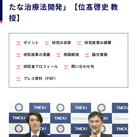
学
援制度
たな治療法開発」【位髙啓史 教
建物沿革
キャンパスマップ
運営組織トップ
広報誌・刊行物
アドミッション・ポリシー
大学院入学案内トップ
聴講生・科目等履修生および大学院研究生募集
令和8年度（2026年度）総合知と癒しの次世代
令和8年度（2026年度）トップレベルAI研究の
ポリシー
歯学部（歯学科･口腔保健学科）
歯科（歯系診療部門）
外部資金
大学基金
授】
教育について
フロントランナー育成プログラム Science
ための共創型エキスパート人材育成プログラム
CS（クリニシャン・サイエンティスト）養成支
授業・カリキュラム
Tokyo Post-SPRING(医歯学系)春募集につい
対象学生（Science Tokyo BOOST（医歯学
援制度トップ
歴代校長及び学長
大学組織一覧
広報誌・刊行物トップ
大学の計画と評価
入試制度
募集要項
聴講生・科目等履修生および大学院研究生募集
入学に関するお問い合わせ窓口
ポリシートップ
医学部（医学科･保健衛生学科）
教養部
外部資金トップ
研究手続き
受験生
在学生
卒業生
て
系）生）の募集について
研究について
トップ
授業・カリキュラムトップ
入学料・授業料・奨学金
企業・研究者・一般の方
ポイント
研究の背景
研究成果の概要
令和８年度（2026年度）CS（クリニシャン・
学生歌
学長・役員
大学紹介動画
大学の計画と評価トップ
入試制度トップ
募集要項トップ
四大学連合
学部などについて
WEB出願
医学部（医学科･保健衛生学科）
医学部（医学科･保健衛生学科）トップ
歯学部（歯学科･口腔保健学科）
教養部トップ
大学院医歯学総合研究科
研究費獲得支援
研究手続きトップ
研究活動
病院をご利用の方
令和7年度（2025年度）「総合知と癒しの次世
令和7年度トップレベルAI研究のための共創型
サイエンティスト）養成支援制度の募集につい
医療について
医学部
四大学連合･複合領域コース
入学料・授業料・奨学金トップ
留学情報
研究成果の意義
用語解説
論文情報
代フロントランナー育成プログラム Science
エキスパート人材育成プログラム対象学生（医
て
大学紹介動画トップ
ブランド
副学長
大学概要（冊子）
大学評価の制度について
四大学連合トップ
学部入試の変更点（予告）
学部などについてトップ
医歯学総合研究科
情報公開・個人情報
学生生活などについて
アドミッション・ポリシー
歯学部（歯学科･口腔保健学科）
医学科
歯学部（歯学科･口腔保健学科）トップ
大学院医歯学総合研究科
公開講座・公開シンポジウム・講演会等のお知
大学院医歯学総合研究科トップ
大学院保健衛生学研究科
産学官連携
倫理審査申請システム
研究活動トップ
研究組織
Tokyo SPRING(医歯学系)」対象学生の春募集
歯学系-BOOST生）の募集について
研究者プロフィール
問い合わせ先
アクセス
学内サイト
EN
東京医科歯科大学の誓い
歯学部
教育要項（学部シラバス）
授業料・入学料・検定料
学生生活サポート
らせ
について
Call for Applications for the Clinician
プレス資料（PDF）
大学紹介動画
大学評価の制度についてトップ
理事･監事
統合報告書
1-1．第４期中期目標・中期計画等について【6
四大学連合憲章等
情報公開・個人情報トップ
入試データ
ILA国府台
学生生活などについてトップ
保健衛生学研究科
東京医科歯科大学ＳＤＧｓ推進宣言
イベント
過去の試験問題・入試データ
大学院医歯学総合研究科
保健衛生学科 【看護学専攻】
歯学科
大学院医歯学総合研究科トップ
大学院保健衛生学研究科
修士課程 医歯理工保健学専攻
大学院保健衛生学研究科トップ
寄附講座・寄附部門一覧
e-Rad 府省共通研究開発管理システム(外部サ
利益相反申告システム(学外利用時VPN必要)
研究情報データベース
研究組織トップ
取り組み・規制
令和６年度（2024年度）TMDUトップレベル
Scientist (CS) Training Support Program
世界大学ランキング
年間】
生体材料工学研究所
授業料・入学料・検定料トップ
履修要項（大学院シラバス）
入学料・授業料免除・徴収猶予について
学生生活サポートトップ
各種支援制度
ILA国府台担当教員一覧
イト)
Call for Applications to Science Tokyo
AI研究のための共創型エキスパート人材育成プ
for Academic Year 2026
(Admission & Tuition
キャンパスライフ編
概説
四大学連合憲章等トップ
Post-SPRING（MD）Program for the 2026
ログラム 対象学生（TMDU-BOOST生）の募
役員会
広報誌
複合領域コース(四大学共通)
情報公開制度
これまでの学部入試変更点
医学部
授業料・入学料・検定料
イベントトップ
FAQ
男性職員の育児休業等取得推進宣言
資料請求
TOEFL-ITP試験結果（スコアレポート）の返
大学院保健衛生学研究科
保健衛生学科 【検査技術学専攻】
口腔保健学科【口腔保健衛生学専攻】
修士課程 医歯理工保健学専攻
大学院保健衛生学研究科トップ
修士課程 医歯理工保健学専攻トップ
修士課程 医歯理工保健学専攻【医療管理政策
研究科長挨拶
ジョイントリサーチ講座・ジョイントリサーチ
臨床研究審査委員会申請システム
機関リポジトリ
若手研究者支援センター（YISC）
取り組み・規制トップ
事務部
Exemption/Deferment)
1-1．第４期中期目標・中期計画等について【6
Academic Year by Eligible Students
集について
1-2.年度計画・年度評価等について【第1期～
却について
難治疾患研究所
授業料・入学料・検定料
保健衛生学研究科科目等履修生について
アルバイトについて
就職・キャリア支援
学（MMA）コース】
部門一覧
科研費電子申請システム(外部サイト)
年間】トップ
(*Spring admission)
第3期】
留学制度編
広報誌トップ
１．国立大学法人評価
四大学連合憲章
複合領域コース(四大学共通)トップ
経営協議会
大学案内 【受験生向け】（冊子）
複合領域コース（東京医科歯科大学）
個人情報保護制度
歯学部
奨学金について
オープンキャンパス
医歯学総合研究科博士課程 国際連携専攻（ジ
ダイバーシティ
合格発表
口腔保健学科【口腔保健工学専攻】
修士課程 医歯理工保健学専攻【医療管理政策
博士課程看護先進科学専攻
概要
概要
実験計画書のWeb申請システム(学外利用時
研究テーマ検索
重点研究領域
研究不正の防止
事務部トップ
入学料・授業料免除・徴収猶予について
奨学金について
ョイント・ディグリープログラム：JDP）
大学院入学希望者向け入試説明会
大学院研究生
入学料・授業料免除・徴収猶予について
アパート等の紹介
就職・キャリア支援トップ
学（MMA）コース】
サークル・学園祭
修士課程 医歯理工保健学専攻 グローバルヘル
生体材料工学研究所
研究助成金
VPN必要)
(Admission & Tuition
第１期 中期目標・中期計画等について
1-2.年度計画・年度評価等について【第1期～
Call for Applications to Science Tokyo
2．認証評価
(Admission & Tuition
スリーダー養成 (MPH) コース
多職種連携教育編
広報誌「Bloom! 医科歯科大」
２．大学認証評価
「大学院学生の教育研究交流」に関する協定書
複合領域コースについて
教育研究評議会
写真で綴る 東京医科歯科大学
三大学連合（外部サイト）
統合報告書
ダイバーシティトップ
生体材料工学研究所
入学料・授業料の免除・徴収猶予について
医学部医学科サマープログラム
コンプライアンス・ハラスメント
試験問題及び解答例等の公表
博士課程共同災害看護学専攻
分野構成
組織
research map
統合研究機構・統合イノベーション推進機構
研究不正等の公表について
各種お問い合わせ先(事務部)
Exemption/Deferment)トップ