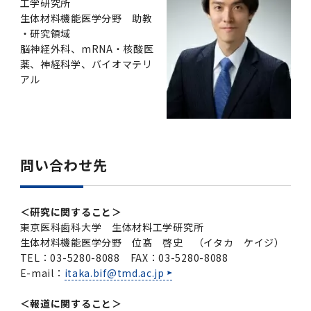
工学研究所
生体材料機能医学分野 助教
・研究領域
脳神経外科、mRNA・核酸医
薬、神経科学、バイオマテリ
アル
問い合わせ先
＜研究に関すること＞
東京医科歯科大学 生体材料工学研究所
生体材料機能医学分野 位髙 啓史 （イタカ ケイジ）
TEL：03-5280-8088 FAX：03-5280-8088
E-mail：
itaka.bif@tmd.ac.jp
＜報道に関すること＞