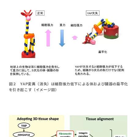
図２ YAP変異（消失）は細胞張力低下による体および臓器の扁平化
を引き起こす（イメージ図）