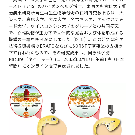
女性の活躍推進に向けた取り組み
（旧TMDU卓越大学院生制度）対象学生（秋入
2023年（49.5MB）
セミナー・特別講義トップ
設置計画履行状況報告書
歯学部在学生
学生相談支援室
就職支援ガイド
ーストリアISTのハイゼンベルグ博士、東京医科歯科大学難
統合イノベーション機構
統合国際機構
学対象）の募集について
治疾患研究所発生再生生物学分野の仁科博史教授らは、大
令和６年度（２０２４年度）東京医科歯科大学
大学統合時の教育・学生生活について（受験生
研究大学強化促進事業に関する情報・評価
動物実験等に関する情報
2023年（PDF：4.5MB）
次世代認定マーク「くるみん」を取得しました
阪大学、慶応大学、広島大学、名古屋大学、オックスフォ
「研究者早期育成コース」採用決定通知書授与
2022年（38.1 MB）
2026年度
向け）
大学院在学生
障害を理由とする差別の解消の推進に関する対
外国人留学生の就職情報について
統合イノベーション機構トップ
若手研究者支援センター（統合研究機構）
統合情報機構（図書館部門・ITセキュリティ部
（基準適合一般事業主認定）
ード大学、ウイスコンシン大学のグループとの共同研究
Call for Applications to TMDU-SPRING
式を行いました。
Regarding education and student life after
応要領
門）
で、脊椎動物が重力下で立体的な臓器および体を形成する
企業等からの資金提供状況の公表
2022年（PDF：53.8 MB）
Program (formerly the TMDU WISE
the integration（For prospective
2021年（PDF：71.9 MB）
2025年度
機構の一端を明らかにしました（図１）。この研究は科学
附属学校在学生
就職活動体験談について
医療ビッグデータによるトータル・ヘルスケア
研究基盤クラスター（統合研究機構）
Program) for the 2024 Academic Year
students）
令和５年度（２０２３年度）東京医科歯科大学
技術振興機構のERATOならびにSORST研究事業の支援の
バリアフリーマップ
イノベーション創出の基盤構築プロジェクト
統合情報機構（図書館部門・ITセキュリティ部
学生支援・保健管理機構
女性活躍推進法による一般事業主行動計画
2021年（PDF：4.5 MB）
「研究者早期育成コース及び研究者養成コー
下で行われたもので、その研究成果は、国際科学誌
2020年 （PDF：67.8MB）
2023年度
門）トップ
OB・OG情報について
研究基盤クラスター（統合研究機構）トップ
先端医歯工学創成クラスター（統合研究機構）
Nature（ネイチャー）に、2015年3月17日午前1時（日本
令和6年度（2024年度）東京医科歯科大学
ス」採用決定通知書授与式を行いました。
大学統合時の教育・学生生活について（在学生
困りごと対策貸出グッズ
オープンイノベーションセンター
学生支援・保健管理機構トップ
環境安全管理室
時間）にオンライン版で発表されました。
「TMDU-SPRING」対象学生の募集について
次世代育成支援対策推進法による一般事業主行
向け）
2020年 （PDF：4.6MB）
2019年 （PDF：71.7MB）
2024年度
ITヘルプデスク（学内専用サイト）
（※春入学対象）について
動計画
Regarding education and student life after
内定取り消しについて
リサーチコアセンター
先端医歯工学創成クラスター（統合研究機構）
統合研究機構から他部局へ異動したセンター
令和４年度（２０２２年度）東京医科歯科大学
the integration (For current students)
ヘルスサイエンスR&Dセンター
トップ
保健管理センター
環境安全管理室トップ
広報部
「研究者早期育成コース及び研究者養成コー
2019年 （PDF：5.2MB）
2018年 （PDF：83.3MB）
2022年度
ITセキュリティ部門（学内専用サイト）
Call for Application to TMDU WISE
ス」採用決定通知書授与式を行いました。
女性の活躍推進に向けた取り組み
進路届の提出について
実験動物センター
統合研究機構から他部局へ異動したセンタート
Programs (II) for the 2023 Academic Year
教学IR関連公開情報
再生医療研究センター
ップ
湯島学生支援センター
環境報告書
2018年 （PDF：18.7MB）
by Eligible Students (*Autumn admission)
2017年 （PDF：75.1MB）
2021年度
図書館部門
令和３年度（２０２１年度）東京医科歯科大学
目標とする教員の適正な年齢構成
その他 就職関連情報（推薦書等）
生命倫理研究センター
「卓越大学院生制度（Ⅰ）」採用決定通知書授
教学IR関連公開情報トップ
再生医療研究センター（微生物安全性グルー
低侵襲医療センター（旧：低侵襲医歯学研究セ
湯島学生支援センタートップ
2017年 （PDF：7.2MB）
令和５年度（２０２３年度）東京医科歯科大学
与式を行いました。
2016年 （PDF：73.0MB）
2020年度
プ）
ンター）
図書館部門トップ
デジタル変革推進事務室
キャンパスマスタープラン2016
疾患バイオリソースセンター
「卓越大学院生制度（Ⅱ）」対象学生（秋入学
卒業生進路アンケート
学生相談支援室