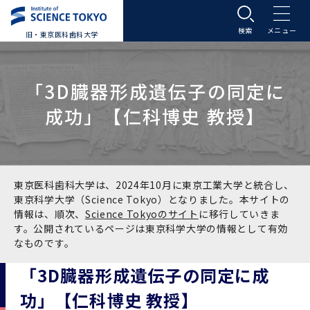
旧・東京医科歯科大学
大学案内
「3D臓器形成遺伝子の同定に
大学案内トップ
入学案内
成功」【仁科博史 教授】
学長メッセージ
入学案内トップ
学生生活
基本理念・沿革
大学案内
学生生活トップ
教育研究組織等
東京医科歯科大学は、2024年10月に東京工業大学と統合し、
東京科学大学（Science Tokyo）となりました。本サイトの
情報は、順次、
Science Tokyoのサイト
に移行していきま
基本理念・沿革トップ
東京医科歯科大学の特色
学部受験生向け「大学案内」（冊子）
Science Tokyo SPRING (医歯学系)
教育研究組織等トップ
大学病院
す。公開されているページは東京科学大学の情報として有効
なものです。
理念
東京医科歯科大学の特色トップ
アクセス
学部入学案内
Science Tokyo SPRING (医歯学系) トップ
Science Tokyo BOOST (医歯学系)
教育理念
大学病院トップ
研究・連携
「3D臓器形成遺伝子の同定に成
功」【仁科博史 教授】
沿革
学問と教育の聖地 湯島に建つ東京医科歯科大
アクセストップ
運営組織
学部入学案内トップ
大学院入学案内
今後の博士学生向け支援制度について
Science Tokyo BOOST (医歯学系)トップ
CS（クリニシャン・サイエンティスト）養成支
教育理念トップ
医学部（医学科･保健衛生学科）
医科（医系診療部門）
研究・連携トップ
国際交流