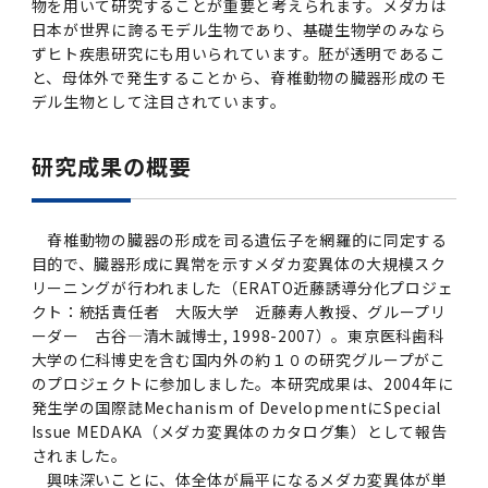
物を用いて研究することが重要と考えられます。メダカは
日本が世界に誇るモデル生物であり、基礎生物学のみなら
2011年度
ずヒト疾患研究にも用いられています。胚が透明であるこ
と、母体外で発生することから、脊椎動物の臓器形成のモ
デル生物として注目されています。
研究成果の概要
脊椎動物の臓器の形成を司る遺伝子を網羅的に同定する
目的で、臓器形成に異常を示すメダカ変異体の大規模スク
リーニングが行われました（ERATO近藤誘導分化プロジェ
クト：統括責任者 大阪大学 近藤寿人教授、グループリ
ーダー 古谷—清木誠博士, 1998-2007）。東京医科歯科
大学の仁科博史を含む国内外の約１０の研究グループがこ
のプロジェクトに参加しました。本研究成果は、2004年に
発生学の国際誌Mechanism of DevelopmentにSpecial
Issue MEDAKA（メダカ変異体のカタログ集）として報告
されました。
興味深いことに、体全体が扁平になるメダカ変異体が単