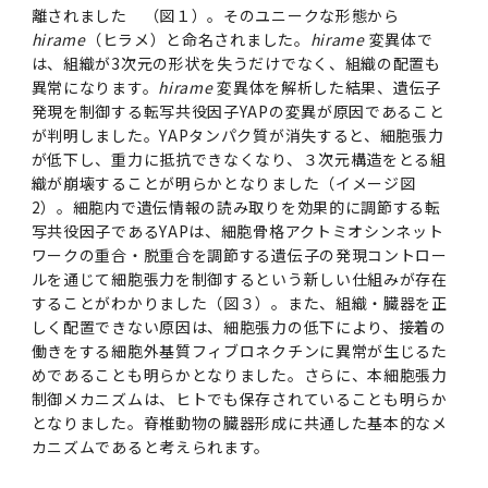
離されました （図１）。そのユニークな形態から
hirame
（ヒラメ）と命名されました。
hirame
変異体で
は、組織が3次元の形状を失うだけでなく、組織の配置も
異常になります。
hirame
変異体を解析した結果、遺伝子
発現を制御する転写共役因子YAPの変異が原因であること
が判明しました。YAPタンパク質が消失すると、細胞張力
が低下し、重力に抵抗できなくなり、３次元構造をとる組
織が崩壊することが明らかとなりました（イメージ図
2）。細胞内で遺伝情報の読み取りを効果的に調節する転
写共役因子であるYAPは、細胞骨格アクトミオシンネット
ワークの重合・脱重合を調節する遺伝子の発現コントロー
ルを通じて細胞張力を制御するという新しい仕組みが存在
することがわかりました（図３）。また、組織・臓器を正
しく配置できない原因は、細胞張力の低下により、接着の
働きをする細胞外基質フィブロネクチンに異常が生じるた
めであることも明らかとなりました。さらに、本細胞張力
制御メカニズムは、ヒトでも保存されていることも明らか
となりました。脊椎動物の臓器形成に共通した基本的なメ
カニズムであると考えられます。