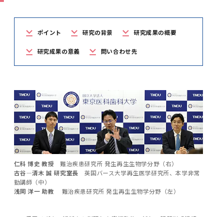
学
援制度
建物沿革
キャンパスマップ
運営組織トップ
広報誌・刊行物
アドミッション・ポリシー
大学院入学案内トップ
聴講生・科目等履修生および大学院研究生募集
令和8年度（2026年度）総合知と癒しの次世代
令和8年度（2026年度）トップレベルAI研究の
ポリシー
歯学部（歯学科･口腔保健学科）
歯科（歯系診療部門）
外部資金
大学基金
教育について
フロントランナー育成プログラム Science
ための共創型エキスパート人材育成プログラム
CS（クリニシャン・サイエンティスト）養成支
授業・カリキュラム
ポイント
研究の背景
研究成果の概要
Tokyo Post-SPRING(医歯学系)春募集につい
対象学生（Science Tokyo BOOST（医歯学
援制度トップ
歴代校長及び学長
大学組織一覧
広報誌・刊行物トップ
大学の計画と評価
入試制度
募集要項
聴講生・科目等履修生および大学院研究生募集
入学に関するお問い合わせ窓口
ポリシートップ
医学部（医学科･保健衛生学科）
教養部
外部資金トップ
研究手続き
受験生
在学生
卒業生
研究成果の意義
問い合わせ先
て
系）生）の募集について
研究について
トップ
授業・カリキュラムトップ
入学料・授業料・奨学金
企業・研究者・一般の方
令和８年度（2026年度）CS（クリニシャン・
学生歌
学長・役員
大学紹介動画
大学の計画と評価トップ
入試制度トップ
募集要項トップ
四大学連合
学部などについて
WEB出願
医学部（医学科･保健衛生学科）
医学部（医学科･保健衛生学科）トップ
歯学部（歯学科･口腔保健学科）
教養部トップ
大学院医歯学総合研究科
研究費獲得支援
研究手続きトップ
研究活動
病院をご利用の方
令和7年度（2025年度）「総合知と癒しの次世
令和7年度トップレベルAI研究のための共創型
サイエンティスト）養成支援制度の募集につい
医療について
医学部
四大学連合･複合領域コース
入学料・授業料・奨学金トップ
留学情報
代フロントランナー育成プログラム Science
エキスパート人材育成プログラム対象学生（医
て
大学紹介動画トップ
ブランド
副学長
大学概要（冊子）
大学評価の制度について
四大学連合トップ
学部入試の変更点（予告）
学部などについてトップ
医歯学総合研究科
情報公開・個人情報
学生生活などについて
アドミッション・ポリシー
歯学部（歯学科･口腔保健学科）
医学科
歯学部（歯学科･口腔保健学科）トップ
大学院医歯学総合研究科
公開講座・公開シンポジウム・講演会等のお知
大学院医歯学総合研究科トップ
大学院保健衛生学研究科
産学官連携
倫理審査申請システム
研究活動トップ
研究組織
Tokyo SPRING(医歯学系)」対象学生の春募集
歯学系-BOOST生）の募集について
アクセス
学内サイト
EN
東京医科歯科大学の誓い
歯学部
教育要項（学部シラバス）
授業料・入学料・検定料
学生生活サポート
らせ
について
Call for Applications for the Clinician
大学紹介動画
大学評価の制度についてトップ
理事･監事
統合報告書
1-1．第４期中期目標・中期計画等について【6
四大学連合憲章等
情報公開・個人情報トップ
入試データ
ILA国府台
学生生活などについてトップ
保健衛生学研究科
東京医科歯科大学ＳＤＧｓ推進宣言
イベント
過去の試験問題・入試データ
大学院医歯学総合研究科
保健衛生学科 【看護学専攻】
歯学科
大学院医歯学総合研究科トップ
大学院保健衛生学研究科
修士課程 医歯理工保健学専攻
大学院保健衛生学研究科トップ
寄附講座・寄附部門一覧
e-Rad 府省共通研究開発管理システム(外部サ
利益相反申告システム(学外利用時VPN必要)
研究情報データベース
研究組織トップ
取り組み・規制
令和６年度（2024年度）TMDUトップレベル
Scientist (CS) Training Support Program
世界大学ランキング
年間】
生体材料工学研究所
授業料・入学料・検定料トップ
履修要項（大学院シラバス）
入学料・授業料免除・徴収猶予について
学生生活サポートトップ
各種支援制度
ILA国府台担当教員一覧
イト)
Call for Applications to Science Tokyo
AI研究のための共創型エキスパート人材育成プ
for Academic Year 2026
(Admission & Tuition
キャンパスライフ編
概説
四大学連合憲章等トップ
Post-SPRING（MD）Program for the 2026
ログラム 対象学生（TMDU-BOOST生）の募
役員会
広報誌
複合領域コース(四大学共通)
情報公開制度
これまでの学部入試変更点
医学部
授業料・入学料・検定料
イベントトップ
FAQ
男性職員の育児休業等取得推進宣言
資料請求
TOEFL-ITP試験結果（スコアレポート）の返
大学院保健衛生学研究科
保健衛生学科 【検査技術学専攻】
口腔保健学科【口腔保健衛生学専攻】
修士課程 医歯理工保健学専攻
大学院保健衛生学研究科トップ
修士課程 医歯理工保健学専攻トップ
修士課程 医歯理工保健学専攻【医療管理政策
研究科長挨拶
ジョイントリサーチ講座・ジョイントリサーチ
臨床研究審査委員会申請システム
機関リポジトリ
若手研究者支援センター（YISC）
取り組み・規制トップ
事務部
Exemption/Deferment)
仁科 博史 教授
難治疾患研究所 発生再生生物学分野（右）
1-1．第４期中期目標・中期計画等について【6
Academic Year by Eligible Students
集について
1-2.年度計画・年度評価等について【第1期～
却について
難治疾患研究所
授業料・入学料・検定料
保健衛生学研究科科目等履修生について
アルバイトについて
就職・キャリア支援
学（MMA）コース】
部門一覧
科研費電子申請システム(外部サイト)
古谷—清木 誠 研究室長
英国バース大学再生医学研究所、本学非常
年間】トップ
(*Spring admission)
第3期】
留学制度編
広報誌トップ
１．国立大学法人評価
四大学連合憲章
複合領域コース(四大学共通)トップ
勤講師（中）
経営協議会
大学案内 【受験生向け】（冊子）
複合領域コース（東京医科歯科大学）
個人情報保護制度
歯学部
奨学金について
オープンキャンパス
医歯学総合研究科博士課程 国際連携専攻（ジ
ダイバーシティ
合格発表
口腔保健学科【口腔保健工学専攻】
修士課程 医歯理工保健学専攻【医療管理政策
博士課程看護先進科学専攻
概要
概要
実験計画書のWeb申請システム(学外利用時
研究テーマ検索
重点研究領域
研究不正の防止
事務部トップ
入学料・授業料免除・徴収猶予について
奨学金について
浅岡 洋一 助教
難治疾患研究所 発生再生生物学分野（左）
ョイント・ディグリープログラム：JDP）
大学院入学希望者向け入試説明会
大学院研究生
入学料・授業料免除・徴収猶予について
アパート等の紹介
就職・キャリア支援トップ
学（MMA）コース】
サークル・学園祭
修士課程 医歯理工保健学専攻 グローバルヘル
生体材料工学研究所
研究助成金
VPN必要)
(Admission & Tuition
第１期 中期目標・中期計画等について
1-2.年度計画・年度評価等について【第1期～
Call for Applications to Science Tokyo
2．認証評価
(Admission & Tuition
スリーダー養成 (MPH) コース
多職種連携教育編
広報誌「Bloom! 医科歯科大」
２．大学認証評価
「大学院学生の教育研究交流」に関する協定書
複合領域コースについて
教育研究評議会
写真で綴る 東京医科歯科大学
三大学連合（外部サイト）
統合報告書
ダイバーシティトップ
生体材料工学研究所
入学料・授業料の免除・徴収猶予について
医学部医学科サマープログラム
コンプライアンス・ハラスメント
試験問題及び解答例等の公表
博士課程共同災害看護学専攻
分野構成
組織
research map
統合研究機構・統合イノベーション推進機構
研究不正等の公表について
各種お問い合わせ先(事務部)
Exemption/Deferment)トップ