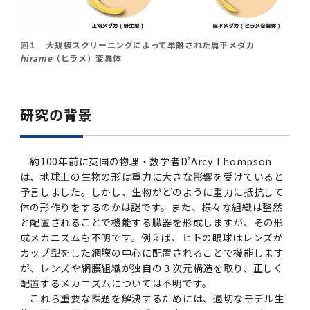
2016年 （PDF：13.5MB）
対象）の募集について
学位の申請
2015年 （PDF：83.3MB）
2019年度
脳統合機能研究センター
図書館
連絡先一覧
国立大学法人ガバナンス・コード報告書
卒後3年大学評価アンケート
ダイバーシティ・インクルージョン室
2015年 （PDF：2.3MB）
図１ 大規模スクリーニングによって単離された扁平メダカ
2014年 （PDF：21.4MB）
2018年度
核酸・ペプチド創薬治療研究センター
図書館講習会
役員会議事概要について
hirame
（ヒラメ）変異体
卒業時大学評価アンケート
2013年 （PDF：6.4MB）
2017年度
アクティブラーニング教室・情報検索室
企業活動と医療機関等の透明性ガイドライン
研究の背景
科目評価（旧 科目別アンケート）
2016年度
イマキク
教学IR 業績・活動
約100年前に英国の物理・数学者D’Arcy Thompson
2015年度
情報システムポータル
は、地球上の生物の形は重力に大きな影響を受けていると
予言しました。しかし、生物がどのように重力に抵抗して
体の形作りをするのかは謎です。また、様々な組織は整然
2014年度
お茶の水医学雑誌
と配置されることで機能する臓器を形成しますが、その形
成メカニズムも不明です。例えば、ヒトの眼球はレンズが
2013年度
カップ型をした網膜の中心に配置されることで機能します
が、レンズや網膜組織が独自の３次元構造を取り、正しく
配置するメカニズムについては不明です。
2012年度
これら重要な課題を解決するためには、適切なモデル生