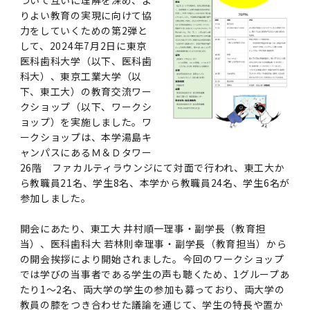
ついて互いに理解を深め、よ
学
援制度
りよい教育の実現に向けて協
建物沿革
キャンパスマップ
運営組織トップ
広報誌・刊行物
アドミッション・ポリシー
大学院入学案内トップ
聴講生・科目等履修生および大学院研究生募集
令和8年度（2026年度）総合知と癒しの次世代
令和8年度（2026年度）トップレベルAI研究の
ポリシー
歯学部（歯学科･口腔保健学科）
歯科（歯系診療部門）
外部資金
力をしていくための第2弾と
大学基金
教育について
フロントランナー育成プログラム Science
ための共創型エキスパート人材育成プログラム
CS（クリニシャン・サイエンティスト）養成支
授業・カリキュラム
して、2024年7月2日に東京
Tokyo Post-SPRING(医歯学系)春募集につい
対象学生（Science Tokyo BOOST（医歯学
援制度トップ
医科歯科大学（以下、医科歯
歴代校長及び学長
大学組織一覧
広報誌・刊行物トップ
大学の計画と評価
入試制度
募集要項
聴講生・科目等履修生および大学院研究生募集
入学に関するお問い合わせ窓口
ポリシートップ
医学部（医学科･保健衛生学科）
教養部
外部資金トップ
研究手続き
受験生
在学生
卒業生
て
系）生）の募集について
科大）、東京工業大学（以
研究について
トップ
授業・カリキュラムトップ
入学料・授業料・奨学金
下、東工大）の教育交流ワー
企業・研究者・一般の方
令和８年度（2026年度）CS（クリニシャン・
学生歌
学長・役員
大学紹介動画
大学の計画と評価トップ
入試制度トップ
募集要項トップ
四大学連合
学部などについて
WEB出願
医学部（医学科･保健衛生学科）
医学部（医学科･保健衛生学科）トップ
歯学部（歯学科･口腔保健学科）
教養部トップ
大学院医歯学総合研究科
クショップ（以下、ワークシ
研究費獲得支援
研究手続きトップ
研究活動
病院をご利用の方
令和7年度（2025年度）「総合知と癒しの次世
令和7年度トップレベルAI研究のための共創型
サイエンティスト）養成支援制度の募集につい
医療について
医学部
四大学連合･複合領域コース
入学料・授業料・奨学金トップ
ョップ）を実施しました。ワ
留学情報
代フロントランナー育成プログラム Science
エキスパート人材育成プログラム対象学生（医
て
ークショップは、本学湯島キ
大学紹介動画トップ
ブランド
副学長
大学概要（冊子）
大学評価の制度について
四大学連合トップ
学部入試の変更点（予告）
学部などについてトップ
医歯学総合研究科
情報公開・個人情報
学生生活などについて
アドミッション・ポリシー
歯学部（歯学科･口腔保健学科）
医学科
歯学部（歯学科･口腔保健学科）トップ
大学院医歯学総合研究科
公開講座・公開シンポジウム・講演会等のお知
大学院医歯学総合研究科トップ
大学院保健衛生学研究科
産学官連携
倫理審査申請システム
研究活動トップ
研究組織
Tokyo SPRING(医歯学系)」対象学生の春募集
歯学系-BOOST生）の募集について
ャンパスにあるＭ＆Ｄタワー
アクセス
学内サイト
EN
東京医科歯科大学の誓い
歯学部
教育要項（学部シラバス）
授業料・入学料・検定料
学生生活サポート
らせ
について
26階 ファカルティラウンジにて対面で行われ、東工大か
Call for Applications for the Clinician
大学紹介動画
大学評価の制度についてトップ
理事･監事
統合報告書
1-1．第４期中期目標・中期計画等について【6
四大学連合憲章等
情報公開・個人情報トップ
入試データ
ILA国府台
学生生活などについてトップ
保健衛生学研究科
ら教職員21名、学生8名、本学から教職員24名、学生6名が
東京医科歯科大学ＳＤＧｓ推進宣言
イベント
過去の試験問題・入試データ
大学院医歯学総合研究科
保健衛生学科 【看護学専攻】
歯学科
大学院医歯学総合研究科トップ
大学院保健衛生学研究科
修士課程 医歯理工保健学専攻
大学院保健衛生学研究科トップ
寄附講座・寄附部門一覧
e-Rad 府省共通研究開発管理システム(外部サ
利益相反申告システム(学外利用時VPN必要)
研究情報データベース
研究組織トップ
取り組み・規制
令和６年度（2024年度）TMDUトップレベル
Scientist (CS) Training Support Program
参加しました。
世界大学ランキング
年間】
生体材料工学研究所
授業料・入学料・検定料トップ
履修要項（大学院シラバス）
入学料・授業料免除・徴収猶予について
学生生活サポートトップ
各種支援制度
ILA国府台担当教員一覧
イト)
Call for Applications to Science Tokyo
AI研究のための共創型エキスパート人材育成プ
for Academic Year 2026
(Admission & Tuition
キャンパスライフ編
概説
四大学連合憲章等トップ
Post-SPRING（MD）Program for the 2026
ログラム 対象学生（TMDU-BOOST生）の募
役員会
広報誌
複合領域コース(四大学共通)
情報公開制度
これまでの学部入試変更点
医学部
授業料・入学料・検定料
イベントトップ
FAQ
男性職員の育児休業等取得推進宣言
資料請求
TOEFL-ITP試験結果（スコアレポート）の返
大学院保健衛生学研究科
保健衛生学科 【検査技術学専攻】
口腔保健学科【口腔保健衛生学専攻】
修士課程 医歯理工保健学専攻
大学院保健衛生学研究科トップ
修士課程 医歯理工保健学専攻トップ
修士課程 医歯理工保健学専攻【医療管理政策
研究科長挨拶
ジョイントリサーチ講座・ジョイントリサーチ
臨床研究審査委員会申請システム
機関リポジトリ
若手研究者支援センター（YISC）
取り組み・規制トップ
事務部
開会にあたり、東工大 井村順一理事・副学長（教育担
Exemption/Deferment)
1-1．第４期中期目標・中期計画等について【6
Academic Year by Eligible Students
集について
1-2.年度計画・年度評価等について【第1期～
却について
難治疾患研究所
授業料・入学料・検定料
保健衛生学研究科科目等履修生について
アルバイトについて
就職・キャリア支援
学（MMA）コース】
部門一覧
科研費電子申請システム(外部サイト)
当）、医科歯科大 若林則幸理事・副学長（教育担当）から
年間】トップ
(*Spring admission)
第3期】
の開会挨拶により開始されました。今回のワークショップ
留学制度編
広報誌トップ
１．国立大学法人評価
四大学連合憲章
複合領域コース(四大学共通)トップ
経営協議会
大学案内 【受験生向け】（冊子）
複合領域コース（東京医科歯科大学）
個人情報保護制度
歯学部
奨学金について
オープンキャンパス
医歯学総合研究科博士課程 国際連携専攻（ジ
ダイバーシティ
合格発表
口腔保健学科【口腔保健工学専攻】
修士課程 医歯理工保健学専攻【医療管理政策
博士課程看護先進科学専攻
概要
概要
実験計画書のWeb申請システム(学外利用時
研究テーマ検索
重点研究領域
研究不正の防止
事務部トップ
入学料・授業料免除・徴収猶予について
奨学金について
では学びの当事者である学生の声も聴くため、1グループあ
ョイント・ディグリープログラム：JDP）
大学院入学希望者向け入試説明会
大学院研究生
入学料・授業料免除・徴収猶予について
アパート等の紹介
就職・キャリア支援トップ
学（MMA）コース】
サークル・学園祭
修士課程 医歯理工保健学専攻 グローバルヘル
生体材料工学研究所
研究助成金
VPN必要)
(Admission & Tuition
たり1～2名、両大学の学生の参加も募っており、両大学の
第１期 中期目標・中期計画等について
1-2.年度計画・年度評価等について【第1期～
Call for Applications to Science Tokyo
2．認証評価
(Admission & Tuition
スリーダー養成 (MPH) コース
多職種連携教育編
広報誌「Bloom! 医科歯科大」
２．大学認証評価
「大学院学生の教育研究交流」に関する協定書
複合領域コースについて
教育研究評議会
写真で綴る 東京医科歯科大学
三大学連合（外部サイト）
統合報告書
ダイバーシティトップ
生体材料工学研究所
入学料・授業料の免除・徴収猶予について
医学部医学科サマープログラム
コンプライアンス・ハラスメント
試験問題及び解答例等の公表
博士課程共同災害看護学専攻
分野構成
組織
research map
統合研究機構・統合イノベーション推進機構
研究不正等の公表について
各種お問い合わせ先(事務部)
教員の膝をつき合わせた議論を通じて、学生の特長や置か
Exemption/Deferment)トップ