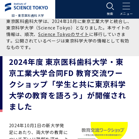
旧・東京医科歯科大学
東京医科歯科大学は、2024年10月に東京工業大学と統合し、
大学案内
東京科学大学（Science Tokyo）となりました。本サイトの
情報は、順次、
Science Tokyoのサイト
に移行していきま
す。公開されているページは東京科学大学の情報として有効
大学案内トップ
入学案内
なものです。
2024年度 東京医科歯科大学・東
学長メッセージ
入学案内トップ
学生生活
京工業大学合同FD 教育交流ワー
基本理念・沿革
大学案内
学生生活トップ
教育研究組織等
クショップ「学生と共に東京科学
大学の教育を語ろう」が開催され
基本理念・沿革トップ
東京医科歯科大学の特色
学部受験生向け「大学案内」（冊子）
Science Tokyo SPRING (医歯学系)
教育研究組織等トップ
大学病院
ました
理念
東京医科歯科大学の特色トップ
アクセス
学部入学案内
Science Tokyo SPRING (医歯学系) トップ
Science Tokyo BOOST (医歯学系)
教育理念
大学病院トップ
研究・連携
2024年10月1日の新大学発
足にあたり、両大学の教育に
沿革
学問と教育の聖地 湯島に建つ東京医科歯科大
アクセストップ
運営組織
学部入学案内トップ
大学院入学案内
今後の博士学生向け支援制度について
Science Tokyo BOOST (医歯学系)トップ
CS（クリニシャン・サイエンティスト）養成支
教育理念トップ
医学部（医学科･保健衛生学科）
医科（医系診療部門）
研究・連携トップ
国際交流