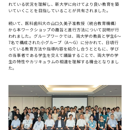
第3期】トップ
SPRING（MD）Program for the 2025
Exemption/Deferment)
奨学金についてトップ
日本学生支援機構
学費・入学金・奨学金について
大学院保健衛生学研究科
学生保険制度について
企業・官公庁・医療機関の皆様へ
サークル・学園祭トップ
博士課程 医歯学専攻
施設利用
れている状況を理解し、新大学に向けてより良い教育を築
難治疾患研究所
AMED研究費の年間公募スケジュール(学内専
倫理審査手続きについて
Academic Year by Eligible Students
第２期 中期目標・中期計画等について
3．自己点検・評価
いていくことを目指していることが共有されました。
博士課程 医歯学専攻
用)
学長×医学部学生懇談
英語版広報誌「TMDU ANNUAL NEWS」
写真で綴る 東京医科歯科大学トップ
３．自己点検・評価
「大学院学生の教育研究交流」に関する実施細
各複合領域コースの概要
学長選考・監察会議
クラウドファンディング実施プロジェクト一覧
医療管理政策学（MMA）コース（東京医科歯科
法定公開情報
東京医科歯科大学ダイバーシティ＆インクルー
コンプライアンス・ハラスメントトップ
難治疾患研究所
アルバイトについて
歯学部サマープログラム
医歯学総合研究科修士課程履修要項（シラバ
教育研究分野組織、指導教員研究内容
(*Autumn admission)
プレスリリース
オープンイノベーションセンター
剽窃チェックツール(学内専用)
【2026年4月入学者】入学料免除・徴収猶予申
（第１期中期目標期間中）年度計画、年度評価
奨学金について
日本学生支援機構
目
大学）
ジョン推進宣言等
学費・入学金・奨学金についてトップ
大学院医歯学総合研究科生体検査科学講座
国民年金について
在学生向け
お茶の水祭
施設利用トップ
博士課程 生命理工医療科学専攻
ス）
ボランティア
高等研究院
各種実験手続き例(学内専用)
請について（Admission Fee
続いて、医科歯科大の山口久美子准教授（統合教育機構）
等について
第３期中期目標・中期計画等について
4．指定国立大学法人構想に関する進捗状況に
博士課程 医歯学専攻トップ
博士課程 国際連携専攻（ジョイント・ディグリ
GAPファンド等の公募
Exemption&Admission Fee Deferment）
学長×歯学部学生懇談
学内向け広報誌「TMDUニュース」
第1回『学びの地』
編入学制度について（複数学士号）
統計データ
ハラスメントへの対応について
国際交流サイト
学生寮について
オンライン個別進学相談
から本ワークショップの趣旨と進行方法について説明が行
教育研究分野組織、指導教員研究内容トップ
履修要項（大学院シラバス）保健衛生学研究科
令和７年度（２０２５年度）総合知と癒しの次
青い鳥広場(学内専用)
各種センター
安全保障輸出管理(学内専用)
ついて
財団法人・地方公共団体等奨学金
ー・プログラム：JDP）
「複合領域コース｣｢編入学｣及び｢複数学士号｣
東京医科歯科大学ダイバーシティ＆インクルー
われました。グループワークでは、両大学の教員と学生6～
ダイバーシティ・インクルージョン室
奨学金について
研究テーマ検索システム
在学生向けトップ
学生相談窓口
新型コロナウイルス感染症に伴うお知らせ
保健管理センター
情報システム
大学病院
世代フロントランナー育成プログラム（医歯学
研究に必要な講習会等
（第２期中期目標期間中）年度計画・年度評価
7名で構成された小グループ（A～G）に分かれて、日頃行
に関する協定書
ジョン推進宣言等トップ
概要
系）「Science Tokyo SPRING (医歯学系)」
「修学支援に対する相談窓口」を設置しまし
東京医科歯科大学の歴史
医歯大ひろば
第2回『教育 講義・実習の軌跡』
土地・建物及び所在地／関係施設位置図
公益通報について
研究情報サイト
アパート等の紹介
地域特別枠推薦選抜説明会
看護先進科学専攻
５大学災害看護コンソーシアム履修の手引き
等について
高等研究院
利益相反
っている教育方法や指導内容を紹介し合うとともに、学び
関連リンク先
2025年度国立大学臨床検査学系博士後期課程
博士課程 生命理工医療科学専攻
（旧TMDU卓越大学院生制度）対象学生（秋入
た。
わくわく保育園（学内保育施設）
入学料・授業料の免除・徴収猶予について
お問い合わせ
学校推薦・求人情報について
ピアサポーター
卒業後の進路及び卒業者数
学生・女性支援センター
台風等の自然災害や交通機関運休による休講措
大学病院トップ
スポーツサイエンス機構
ES細胞/iPS細胞を使用する実験(学内専用)
の当事者である学生を交えて議論することで、両大学の学
優秀賞募集について
学対象）の募集について
「複合領域コース」の履修者に係る「編入学」
東京医科歯科大学ダイバーシティ＆インクルー
分野構成
置（湯島地区）Class Cancellation Measures
生の特性やカリキュラムの相違を理解する機会となりまし
第3回『知と癒しの匠の創造者たち』
東京医科歯科大学規則集
研究テーマ検索システム
学生保険制度について
入試説明会
統合教育機構学務企画課
（第３期中期目標期間中）年度計画・年度評価
臨床研究法における臨床研究の利益相反管理に
及び「複数学士号」に関する実施細目
ジョン推進宣言／基本方針／アクション・プラ
博士課程 生命理工医療科学専攻トップ
due to Natural Disasters, such as
履修要項（大学院シラバス）
た。
高等教育の修学支援制度
障がいのある学生のサポートについて
学内就職支援イベント
証明書関係
わくわく保育園
医科（医系診療部門）
M&Dデータ科学センター
等について
各種委員会関係(学内専用)
ついて
ン
Typhoons, and Transportation
Call for Applications to Science Tokyo
医歯学総合研究科博士課程医歯学系専攻履修要
その他の情報公開
卒業後の進路データ
キャンパス見学 ※現在は受け付けておりませ
設置計画履行状況報告書
Cancellation (for the Yushima area)
SPRING（MD）Program for the 2024
項（シラバス）
概要
年報
ん
証明書関係トップ
学外就職支援イベント
障がいのある学生サポート
フィットネスルーム・売店
歯科（歯系診療部門）
統合教育機構
特定認定再生医療等委員会
特定認定再生医療等委員会
Academic Year by Eligible Students
女性活躍推進法による一般事業主行動計画
研究不正の防止
サークル紹介
(*Autumn admission)
年報
新入学の大学院生へ To New Graduate
分野構成
年報トップ
統合教育機構学務企画課
ILA国府台 公開講座等のお知らせ
教養部在学生
障がいのある学生サポートトップ
インターンシップ
文部科学省からのお知らせ
国立美術館キャンパスメンバーズ
統合教育機構トップ
統合研究機構・統合イノベーション機構
ヒトES細胞倫理審査委員会
Students
次世代育成支援対策推進法による一般事業主行
会計監査人候補者の決定について
大学祭
令和６年度（２０２４年度）総合知と癒しの次
年報トップ
動計画
医歯学総合研究科博士課程生命理工学系専攻履
2024年（25.7MB）
セミナー・特別講義
キャンパス紹介
医学部在学生
修学上の支援について
就職支援サイトリンク集
世代フロントランナー育成プログラム（医歯学
令和７年度（２０２５年度）新入生向けPC購
医学・歯学分野における数理・データサイエン
統合研究機構・統合イノベーション機構トップ
オープンイノベーションセンター
利益相反に関する説明会資料(ダウンロード)(学
修要項（シラバス）
系）「Science Tokyo SPRING (医歯学系)」
入推奨仕様書
ス・AI教育開発事業
内専用)
教育等の情報
留学について
2024年（PDF：5.4MB）