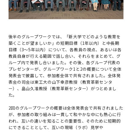
女性の活躍推進に向けた取り組み
（旧TMDU卓越大学院生制度）対象学生（秋入
2023年（49.5MB）
セミナー・特別講義トップ
設置計画履行状況報告書
歯学部在学生
学生相談支援室
就職支援ガイド
統合イノベーション機構
統合国際機構
学対象）の募集について
令和６年度（２０２４年度）東京医科歯科大学
大学統合時の教育・学生生活について（受験生
研究大学強化促進事業に関する情報・評価
動物実験等に関する情報
2023年（PDF：4.5MB）
次世代認定マーク「くるみん」を取得しました
「研究者早期育成コース」採用決定通知書授与
2022年（38.1 MB）
2026年度
向け）
大学院在学生
障害を理由とする差別の解消の推進に関する対
外国人留学生の就職情報について
統合イノベーション機構トップ
若手研究者支援センター（統合研究機構）
統合情報機構（図書館部門・ITセキュリティ部
（基準適合一般事業主認定）
Call for Applications to TMDU-SPRING
式を行いました。
Regarding education and student life after
応要領
門）
企業等からの資金提供状況の公表
2022年（PDF：53.8 MB）
Program (formerly the TMDU WISE
the integration（For prospective
後半のグループワークでは、「新大学でどのような教育を
2021年（PDF：71.9 MB）
2025年度
附属学校在学生
就職活動体験談について
医療ビッグデータによるトータル・ヘルスケア
研究基盤クラスター（統合研究機構）
Program) for the 2024 Academic Year
students）
築くことが望ましいか」の短期目標（1年以内）と中長期
令和５年度（２０２３年度）東京医科歯科大学
バリアフリーマップ
イノベーション創出の基盤構築プロジェクト
統合情報機構（図書館部門・ITセキュリティ部
学生支援・保健管理機構
女性活躍推進法による一般事業主行動計画
目標（3～5年以内）について、各教員の視点、あるいは各
2021年（PDF：4.5 MB）
「研究者早期育成コース及び研究者養成コー
2020年 （PDF：67.8MB）
2023年度
門）トップ
教員自身が行える範囲で話し合い、それらをまとめて、グ
OB・OG情報について
研究基盤クラスター（統合研究機構）トップ
先端医歯工学創成クラスター（統合研究機構）
令和6年度（2024年度）東京医科歯科大学
ス」採用決定通知書授与式を行いました。
大学統合時の教育・学生生活について（在学生
ループ内で発表し合いました。その後、各グループ代表の
困りごと対策貸出グッズ
オープンイノベーションセンター
学生支援・保健管理機構トップ
環境安全管理室
「TMDU-SPRING」対象学生の募集について
次世代育成支援対策推進法による一般事業主行
向け）
2020年 （PDF：4.6MB）
プレゼンターが、グループワーク1と2の概要について全体
2019年 （PDF：71.7MB）
2024年度
ITヘルプデスク（学内専用サイト）
（※春入学対象）について
動計画
Regarding education and student life after
内定取り消しについて
リサーチコアセンター
先端医歯工学創成クラスター（統合研究機構）
統合研究機構から他部局へ異動したセンター
令和４年度（２０２２年度）東京医科歯科大学
発表会で披露して、参加者全体で共有されました。全体発
the integration (For current students)
ヘルスサイエンスR&Dセンター
トップ
保健管理センター
環境安全管理室トップ
広報部
表会の司会は東工大の山下幸彦教授（教育革新センタ
「研究者早期育成コース及び研究者養成コー
2019年 （PDF：5.2MB）
2018年 （PDF：83.3MB）
2022年度
ITセキュリティ部門（学内専用サイト）
ー）、畠山久准教授（教育革新センター）がつとめまし
Call for Application to TMDU WISE
ス」採用決定通知書授与式を行いました。
女性の活躍推進に向けた取り組み
進路届の提出について
実験動物センター
統合研究機構から他部局へ異動したセンタート
た。
Programs (II) for the 2023 Academic Year
教学IR関連公開情報
再生医療研究センター
ップ
湯島学生支援センター
環境報告書
2018年 （PDF：18.7MB）
by Eligible Students (*Autumn admission)
2017年 （PDF：75.1MB）
2021年度
図書館部門
令和３年度（２０２１年度）東京医科歯科大学
目標とする教員の適正な年齢構成
その他 就職関連情報（推薦書等）
生命倫理研究センター
2回のグループワークの概要は全体発表会で共有されました
「卓越大学院生制度（Ⅰ）」採用決定通知書授
教学IR関連公開情報トップ
再生医療研究センター（微生物安全性グルー
低侵襲医療センター（旧：低侵襲医歯学研究セ
湯島学生支援センタートップ
が、参加者の取り組みは一貫して和やかな中にも熱心に行
2017年 （PDF：7.2MB）
令和５年度（２０２３年度）東京医科歯科大学
与式を行いました。
われ、互いの違いを知ることの重要性、そのために短期的
2016年 （PDF：73.0MB）
2020年度
プ）
ンター）
図書館部門トップ
デジタル変革推進事務室
キャンパスマスタープラン2016
疾患バイオリソースセンター
にできることとして、互いの現場（ラボ）見学や
「卓越大学院生制度（Ⅱ）」対象学生（秋入学
卒業生進路アンケート
学生相談支援室