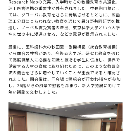
2016年 （PDF：13.5MB）
Research Mapの充実、入学時からの教養教育の共通化、
対象）の募集について
学位の申請
2015年 （PDF：83.3MB）
2019年度
脳統合機能研究センター
図書館
連絡先一覧
国立大学法人ガバナンス・コード報告書
理工医歯連携の重要性が共有されました。中長期目標とし
ては、グローバル教育をさらに発展させるとともに、医歯
卒後3年大学評価アンケート
ダイバーシティ・インクルージョン室
2015年 （PDF：2.3MB）
理工分野にとらわれない教育を通じて異分野共同研究を推
2014年 （PDF：21.4MB）
2018年度
核酸・ペプチド創薬治療研究センター
図書館講習会
役員会議事概要について
進し、ノーベル賞受賞者の輩出、東京科学大学という大学
卒業時大学評価アンケート
名を世の中に浸透させる、などの意見が提示されました。
2013年 （PDF：6.4MB）
2017年度
アクティブラーニング教室・情報検索室
企業活動と医療機関等の透明性ガイドライン
最後に、医科歯科大の秋田恵一副機構長（統合教育機構）
科目評価（旧 科目別アンケート）
から閉会の挨拶があり、今後両大学が、研究と教育を通じ
2016年度
イマキク
て高度職業人に必要な知識と技術を学生に伝授し、世界で
教学IR 業績・活動
活躍する人材の育成に取り組むために、このような教員交
流の機会をさらに増やしていくことが重要であると確認さ
2015年度
情報システムポータル
れました。閉会後は、同会場で懇親会が行われ48名が参加
し、26階からの風景で懇親も深まり、新大学発展に向けて
2014年度
お茶の水医学雑誌
熱い議論を交わしました。
2013年度
2012年度