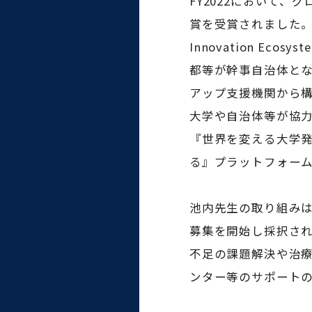
FY2022において、
大学病院
コンプライアンス・ハラス
賞を受賞されました。『Gr
メント
Innovation Ecos
都等が幹事自治体とな
アップ支援機関から
大学や自治体等が協
統合教育機構
『世界を変える大学
る』プラットフォー
統合研究機構・統合イノベ
ーション機構
池内先生の取り組みは、
募集を開始し採択され
不足の課題解決や治療
ンター等のサポート