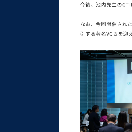
統合情報機構（図書館部
今後、池内先生のGT
門・ITセキュリティ部門）
なお、今回開催されたG
学生支援・保健管理機構
引する著名VCらを迎
環境安全管理室