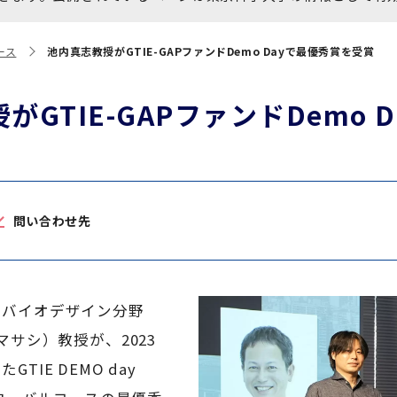
大学院保健衛生学研究科
博士課程 医歯学専攻
統合研究機構から他部局へ
写真で綴る 東京医科歯科大
ース
池内真志教授がGTIE-GAPファンドDemo Dayで最優秀賞を受賞
異動したセンター
学
証明書関係
がGTIE-GAPファンドDemo
障がいのある学生サポート
教学IR関連公開情報
学費・入学金・奨学金につ
博士課程 生命理工医療科学
いて
専攻
問い合わせ先
年報
年報
・バイオデザイン分野
マサシ）教授が、2023
TIE DEMO day