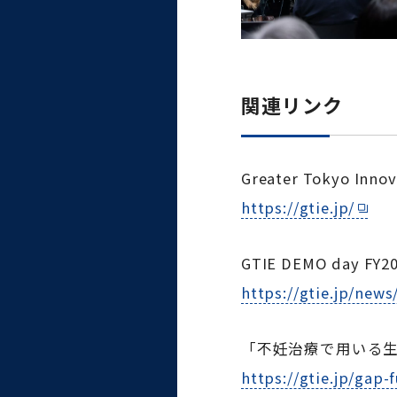
関連リンク
Greater Tokyo In
https://gtie.jp/
GTIE DEMO day 
https://gtie.jp/news
「不妊治療で用いる
https://gtie.jp/gap-