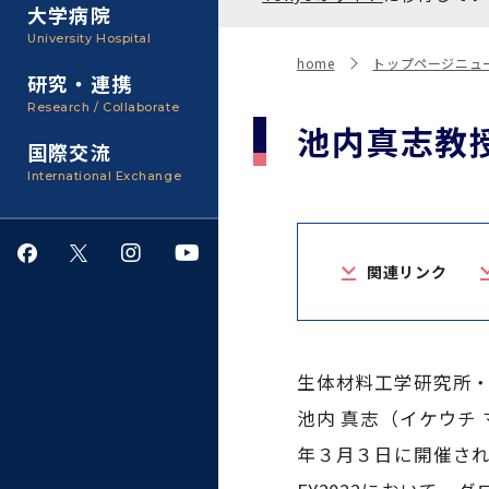
聴講生・科目等履修生およ
大学病院
び大学院研究生募集
大学院医歯学総合研究科
広報誌・刊行物
事務部
University Hospital
入学料・授業料・奨学金
home
トップページニュ
研究・連携
大学院保健衛生学研究科
大学の計画と評価
Research / Collaborate
池内真志教授
国際交流
四大学連合
学生生活サポート
International Exchange
情報公開・個人情報
関連リンク
就職・キャリア支援
サークル・学園祭
生体材料工学研究所
池内 真志（イケウチ 
施設利用
年３月３日に開催されたG
ダイバーシティ