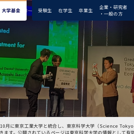
企業・研究者
受験生
在学生
卒業生
大学基金
・一般の方
大学紹介動画
大学評価の制度について
四大学連合憲章等
東京医科歯科大学ダイバー
募集要項
授業料・入学料・検定料
ポリシー
修士課程 医歯理工保健学専
統合イノベーション機構
シティ＆インクルージョン
攻
推進宣言等
1-1．第４期中期目標・中期
複合領域コース(四大学共
入試制度
入学料・授業料免除・徴収
医学部（医学科･保健衛生学
湯島学生支援センター
計画等について【6年間】
通)
猶予について(Admission &
在学生向け
科）
Tuition
学部などについて
Exemption/Deferment)
1-2.年度計画・年度評価等
歯学部（歯学科･口腔保健学
研究基盤クラスター（統合
について【第1期～第3期】
科）
研究機構）
図書館部門
広報誌
学生生活などについて
教育研究分野組織、指導教
奨学金について
員研究内容
大学院医歯学総合研究科
先端医歯工学創成クラスタ
10月に東京工業大学と統合し、東京科学大学（Science To
イベント
ー（統合研究機構）
きます。公開されているページは東京科学大学の情報として有