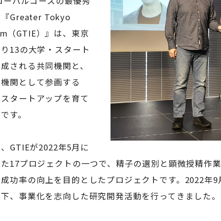
グローバルコースの最優秀
セミナー・特別講義
eater Tokyo
ystem（GTIE）』は、東京
り13の大学・スタート
構成される共同機関と、
力機関として参画する
発スタートアップを育て
ムです。
GTIEが2022年5月に
た17プロジェクトの一つで、精子の選別と顕微授精作業
成功率の向上を目的としたプロジェクトです。2022年9
の下、事業化を志向した研究開発活動を行ってきました。