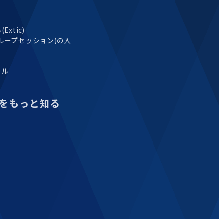
xtic)
ループセッション)の入
タル
をもっと知る