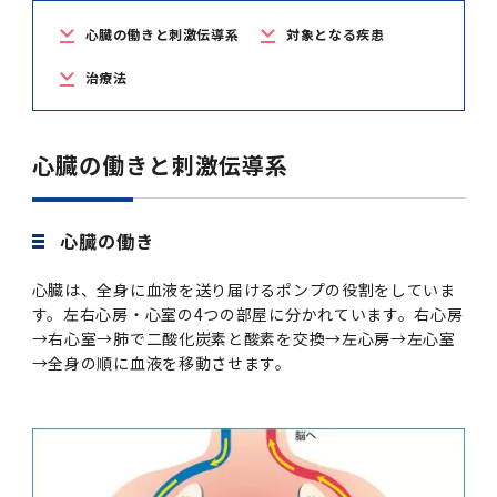
学
援制度
心臓の働きと刺激伝導系
対象となる疾患
建物沿革
キャンパスマップ
運営組織トップ
広報誌・刊行物
アドミッション・ポリシー
大学院入学案内トップ
聴講生・科目等履修生および大学院研究生募集
令和8年度（2026年度）総合知と癒しの次世代
令和8年度（2026年度）トップレベルAI研究の
ポリシー
歯学部（歯学科･口腔保健学科）
歯科（歯系診療部門）
外部資金
大学基金
教育について
フロントランナー育成プログラム Science
ための共創型エキスパート人材育成プログラム
CS（クリニシャン・サイエンティスト）養成支
授業・カリキュラム
治療法
Tokyo Post-SPRING(医歯学系)春募集につい
対象学生（Science Tokyo BOOST（医歯学
援制度トップ
歴代校長及び学長
大学組織一覧
広報誌・刊行物トップ
大学の計画と評価
入試制度
募集要項
聴講生・科目等履修生および大学院研究生募集
入学に関するお問い合わせ窓口
ポリシートップ
医学部（医学科･保健衛生学科）
教養部
外部資金トップ
研究手続き
受験生
在学生
卒業生
て
系）生）の募集について
研究について
トップ
授業・カリキュラムトップ
入学料・授業料・奨学金
企業・研究者・一般の方
令和８年度（2026年度）CS（クリニシャン・
心臓の働きと刺激伝導系
学生歌
学長・役員
大学紹介動画
大学の計画と評価トップ
入試制度トップ
募集要項トップ
四大学連合
学部などについて
WEB出願
医学部（医学科･保健衛生学科）
医学部（医学科･保健衛生学科）トップ
歯学部（歯学科･口腔保健学科）
教養部トップ
大学院医歯学総合研究科
研究費獲得支援
研究手続きトップ
研究活動
病院をご利用の方
令和7年度（2025年度）「総合知と癒しの次世
令和7年度トップレベルAI研究のための共創型
サイエンティスト）養成支援制度の募集につい
医療について
医学部
四大学連合･複合領域コース
入学料・授業料・奨学金トップ
留学情報
代フロントランナー育成プログラム Science
エキスパート人材育成プログラム対象学生（医
て
大学紹介動画トップ
ブランド
副学長
大学概要（冊子）
大学評価の制度について
四大学連合トップ
学部入試の変更点（予告）
学部などについてトップ
医歯学総合研究科
情報公開・個人情報
学生生活などについて
アドミッション・ポリシー
歯学部（歯学科･口腔保健学科）
医学科
歯学部（歯学科･口腔保健学科）トップ
大学院医歯学総合研究科
公開講座・公開シンポジウム・講演会等のお知
大学院医歯学総合研究科トップ
大学院保健衛生学研究科
産学官連携
倫理審査申請システム
研究活動トップ
研究組織
Tokyo SPRING(医歯学系)」対象学生の春募集
歯学系-BOOST生）の募集について
心臓の働き
アクセス
学内サイト
EN
東京医科歯科大学の誓い
歯学部
教育要項（学部シラバス）
授業料・入学料・検定料
学生生活サポート
らせ
について
Call for Applications for the Clinician
心臓は、全身に血液を送り届けるポンプの役割をしていま
大学紹介動画
大学評価の制度についてトップ
理事･監事
統合報告書
1-1．第４期中期目標・中期計画等について【6
四大学連合憲章等
情報公開・個人情報トップ
入試データ
ILA国府台
学生生活などについてトップ
保健衛生学研究科
東京医科歯科大学ＳＤＧｓ推進宣言
イベント
過去の試験問題・入試データ
大学院医歯学総合研究科
保健衛生学科 【看護学専攻】
歯学科
大学院医歯学総合研究科トップ
大学院保健衛生学研究科
修士課程 医歯理工保健学専攻
大学院保健衛生学研究科トップ
寄附講座・寄附部門一覧
e-Rad 府省共通研究開発管理システム(外部サ
利益相反申告システム(学外利用時VPN必要)
研究情報データベース
研究組織トップ
取り組み・規制
令和６年度（2024年度）TMDUトップレベル
Scientist (CS) Training Support Program
す。左右心房・心室の4つの部屋に分かれています。右心房
世界大学ランキング
年間】
生体材料工学研究所
授業料・入学料・検定料トップ
履修要項（大学院シラバス）
入学料・授業料免除・徴収猶予について
学生生活サポートトップ
各種支援制度
ILA国府台担当教員一覧
イト)
Call for Applications to Science Tokyo
AI研究のための共創型エキスパート人材育成プ
for Academic Year 2026
→右心室→肺で二酸化炭素と酸素を交換→左心房→左心室
(Admission & Tuition
キャンパスライフ編
概説
四大学連合憲章等トップ
Post-SPRING（MD）Program for the 2026
ログラム 対象学生（TMDU-BOOST生）の募
役員会
広報誌
複合領域コース(四大学共通)
情報公開制度
これまでの学部入試変更点
医学部
授業料・入学料・検定料
イベントトップ
FAQ
男性職員の育児休業等取得推進宣言
資料請求
TOEFL-ITP試験結果（スコアレポート）の返
大学院保健衛生学研究科
保健衛生学科 【検査技術学専攻】
口腔保健学科【口腔保健衛生学専攻】
修士課程 医歯理工保健学専攻
大学院保健衛生学研究科トップ
修士課程 医歯理工保健学専攻トップ
修士課程 医歯理工保健学専攻【医療管理政策
研究科長挨拶
ジョイントリサーチ講座・ジョイントリサーチ
臨床研究審査委員会申請システム
機関リポジトリ
若手研究者支援センター（YISC）
取り組み・規制トップ
事務部
→全身の順に血液を移動させます。
Exemption/Deferment)
1-1．第４期中期目標・中期計画等について【6
Academic Year by Eligible Students
集について
1-2.年度計画・年度評価等について【第1期～
却について
難治疾患研究所
授業料・入学料・検定料
保健衛生学研究科科目等履修生について
アルバイトについて
就職・キャリア支援
学（MMA）コース】
部門一覧
科研費電子申請システム(外部サイト)
年間】トップ
(*Spring admission)
第3期】
留学制度編
広報誌トップ
１．国立大学法人評価
四大学連合憲章
複合領域コース(四大学共通)トップ
経営協議会
大学案内 【受験生向け】（冊子）
複合領域コース（東京医科歯科大学）
個人情報保護制度
歯学部
奨学金について
オープンキャンパス
医歯学総合研究科博士課程 国際連携専攻（ジ
ダイバーシティ
合格発表
口腔保健学科【口腔保健工学専攻】
修士課程 医歯理工保健学専攻【医療管理政策
博士課程看護先進科学専攻
概要
概要
実験計画書のWeb申請システム(学外利用時
研究テーマ検索
重点研究領域
研究不正の防止
事務部トップ
入学料・授業料免除・徴収猶予について
奨学金について
ョイント・ディグリープログラム：JDP）
大学院入学希望者向け入試説明会
大学院研究生
入学料・授業料免除・徴収猶予について
アパート等の紹介
就職・キャリア支援トップ
学（MMA）コース】
サークル・学園祭
修士課程 医歯理工保健学専攻 グローバルヘル
生体材料工学研究所
研究助成金
VPN必要)
(Admission & Tuition
第１期 中期目標・中期計画等について
1-2.年度計画・年度評価等について【第1期～
Call for Applications to Science Tokyo
2．認証評価
(Admission & Tuition
スリーダー養成 (MPH) コース
多職種連携教育編
広報誌「Bloom! 医科歯科大」
２．大学認証評価
「大学院学生の教育研究交流」に関する協定書
複合領域コースについて
教育研究評議会
写真で綴る 東京医科歯科大学
三大学連合（外部サイト）
統合報告書
ダイバーシティトップ
生体材料工学研究所
入学料・授業料の免除・徴収猶予について
医学部医学科サマープログラム
コンプライアンス・ハラスメント
試験問題及び解答例等の公表
博士課程共同災害看護学専攻
分野構成
組織
research map
統合研究機構・統合イノベーション推進機構
研究不正等の公表について
各種お問い合わせ先(事務部)
Exemption/Deferment)トップ