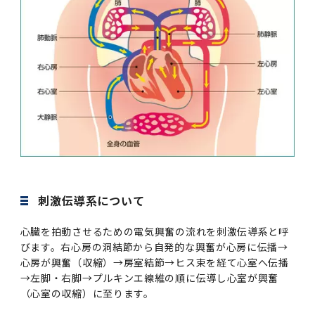
第3期】トップ
SPRING（MD）Program for the 2025
Exemption/Deferment)
奨学金についてトップ
日本学生支援機構
学費・入学金・奨学金について
大学院保健衛生学研究科
学生保険制度について
企業・官公庁・医療機関の皆様へ
サークル・学園祭トップ
博士課程 医歯学専攻
施設利用
難治疾患研究所
AMED研究費の年間公募スケジュール(学内専
倫理審査手続きについて
Academic Year by Eligible Students
第２期 中期目標・中期計画等について
3．自己点検・評価
博士課程 医歯学専攻
用)
学長×医学部学生懇談
英語版広報誌「TMDU ANNUAL NEWS」
写真で綴る 東京医科歯科大学トップ
３．自己点検・評価
「大学院学生の教育研究交流」に関する実施細
各複合領域コースの概要
学長選考・監察会議
クラウドファンディング実施プロジェクト一覧
医療管理政策学（MMA）コース（東京医科歯科
法定公開情報
東京医科歯科大学ダイバーシティ＆インクルー
コンプライアンス・ハラスメントトップ
難治疾患研究所
アルバイトについて
歯学部サマープログラム
医歯学総合研究科修士課程履修要項（シラバ
教育研究分野組織、指導教員研究内容
(*Autumn admission)
プレスリリース
オープンイノベーションセンター
剽窃チェックツール(学内専用)
【2026年4月入学者】入学料免除・徴収猶予申
（第１期中期目標期間中）年度計画、年度評価
奨学金について
日本学生支援機構
目
大学）
ジョン推進宣言等
学費・入学金・奨学金についてトップ
大学院医歯学総合研究科生体検査科学講座
国民年金について
在学生向け
お茶の水祭
施設利用トップ
博士課程 生命理工医療科学専攻
ス）
ボランティア
高等研究院
各種実験手続き例(学内専用)
請について（Admission Fee
等について
第３期中期目標・中期計画等について
4．指定国立大学法人構想に関する進捗状況に
博士課程 医歯学専攻トップ
博士課程 国際連携専攻（ジョイント・ディグリ
GAPファンド等の公募
Exemption&Admission Fee Deferment）
学長×歯学部学生懇談
学内向け広報誌「TMDUニュース」
第1回『学びの地』
編入学制度について（複数学士号）
統計データ
ハラスメントへの対応について
国際交流サイト
学生寮について
オンライン個別進学相談
教育研究分野組織、指導教員研究内容トップ
履修要項（大学院シラバス）保健衛生学研究科
令和７年度（２０２５年度）総合知と癒しの次
青い鳥広場(学内専用)
各種センター
安全保障輸出管理(学内専用)
ついて
財団法人・地方公共団体等奨学金
ー・プログラム：JDP）
「複合領域コース｣｢編入学｣及び｢複数学士号｣
東京医科歯科大学ダイバーシティ＆インクルー
ダイバーシティ・インクルージョン室
奨学金について
研究テーマ検索システム
在学生向けトップ
学生相談窓口
新型コロナウイルス感染症に伴うお知らせ
保健管理センター
情報システム
大学病院
世代フロントランナー育成プログラム（医歯学
研究に必要な講習会等
（第２期中期目標期間中）年度計画・年度評価
に関する協定書
ジョン推進宣言等トップ
概要
系）「Science Tokyo SPRING (医歯学系)」
「修学支援に対する相談窓口」を設置しまし
東京医科歯科大学の歴史
医歯大ひろば
第2回『教育 講義・実習の軌跡』
土地・建物及び所在地／関係施設位置図
公益通報について
研究情報サイト
アパート等の紹介
地域特別枠推薦選抜説明会
看護先進科学専攻
５大学災害看護コンソーシアム履修の手引き
等について
高等研究院
利益相反
関連リンク先
2025年度国立大学臨床検査学系博士後期課程
博士課程 生命理工医療科学専攻
（旧TMDU卓越大学院生制度）対象学生（秋入
た。
わくわく保育園（学内保育施設）
入学料・授業料の免除・徴収猶予について
お問い合わせ
学校推薦・求人情報について
ピアサポーター
卒業後の進路及び卒業者数
学生・女性支援センター
台風等の自然災害や交通機関運休による休講措
大学病院トップ
スポーツサイエンス機構
ES細胞/iPS細胞を使用する実験(学内専用)
優秀賞募集について
学対象）の募集について
「複合領域コース」の履修者に係る「編入学」
東京医科歯科大学ダイバーシティ＆インクルー
分野構成
置（湯島地区）Class Cancellation Measures
第3回『知と癒しの匠の創造者たち』
東京医科歯科大学規則集
研究テーマ検索システム
学生保険制度について
入試説明会
統合教育機構学務企画課
（第３期中期目標期間中）年度計画・年度評価
臨床研究法における臨床研究の利益相反管理に
及び「複数学士号」に関する実施細目
ジョン推進宣言／基本方針／アクション・プラ
博士課程 生命理工医療科学専攻トップ
due to Natural Disasters, such as
履修要項（大学院シラバス）
高等教育の修学支援制度
障がいのある学生のサポートについて
学内就職支援イベント
証明書関係
わくわく保育園
医科（医系診療部門）
M&Dデータ科学センター
等について
各種委員会関係(学内専用)
ついて
ン
Typhoons, and Transportation
Call for Applications to Science Tokyo
医歯学総合研究科博士課程医歯学系専攻履修要
その他の情報公開
卒業後の進路データ
キャンパス見学 ※現在は受け付けておりませ
設置計画履行状況報告書
Cancellation (for the Yushima area)
刺激伝導系について
SPRING（MD）Program for the 2024
項（シラバス）
概要
年報
ん
証明書関係トップ
学外就職支援イベント
障がいのある学生サポート
フィットネスルーム・売店
歯科（歯系診療部門）
統合教育機構
特定認定再生医療等委員会
特定認定再生医療等委員会
Academic Year by Eligible Students
女性活躍推進法による一般事業主行動計画
心臓を拍動させるための電気興奮の流れを刺激伝導系と呼
研究不正の防止
サークル紹介
(*Autumn admission)
年報
新入学の大学院生へ To New Graduate
分野構成
年報トップ
統合教育機構学務企画課
びます。右心房の洞結節から自発的な興奮が心房に伝播→
ILA国府台 公開講座等のお知らせ
教養部在学生
障がいのある学生サポートトップ
インターンシップ
文部科学省からのお知らせ
国立美術館キャンパスメンバーズ
統合教育機構トップ
統合研究機構・統合イノベーション機構
ヒトES細胞倫理審査委員会
Students
次世代育成支援対策推進法による一般事業主行
心房が興奮（収縮）→房室結節→ヒス束を経て心室へ伝播
会計監査人候補者の決定について
大学祭
令和６年度（２０２４年度）総合知と癒しの次
年報トップ
動計画
→左脚・右脚→プルキンエ線維の順に伝導し心室が興奮
医歯学総合研究科博士課程生命理工学系専攻履
2024年（25.7MB）
セミナー・特別講義
キャンパス紹介
医学部在学生
修学上の支援について
就職支援サイトリンク集
世代フロントランナー育成プログラム（医歯学
令和７年度（２０２５年度）新入生向けPC購
医学・歯学分野における数理・データサイエン
統合研究機構・統合イノベーション機構トップ
オープンイノベーションセンター
利益相反に関する説明会資料(ダウンロード)(学
（心室の収縮）に至ります。
修要項（シラバス）
系）「Science Tokyo SPRING (医歯学系)」
入推奨仕様書
ス・AI教育開発事業
内専用)
教育等の情報
留学について
2024年（PDF：5.4MB）