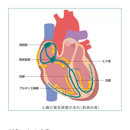
女性の活躍推進に向けた取り組み
（旧TMDU卓越大学院生制度）対象学生（秋入
2023年（49.5MB）
セミナー・特別講義トップ
設置計画履行状況報告書
歯学部在学生
学生相談支援室
就職支援ガイド
統合イノベーション機構
統合国際機構
学対象）の募集について
令和６年度（２０２４年度）東京医科歯科大学
大学統合時の教育・学生生活について（受験生
研究大学強化促進事業に関する情報・評価
動物実験等に関する情報
2023年（PDF：4.5MB）
次世代認定マーク「くるみん」を取得しました
「研究者早期育成コース」採用決定通知書授与
2022年（38.1 MB）
2026年度
向け）
大学院在学生
障害を理由とする差別の解消の推進に関する対
外国人留学生の就職情報について
統合イノベーション機構トップ
若手研究者支援センター（統合研究機構）
統合情報機構（図書館部門・ITセキュリティ部
（基準適合一般事業主認定）
Call for Applications to TMDU-SPRING
式を行いました。
Regarding education and student life after
応要領
門）
企業等からの資金提供状況の公表
2022年（PDF：53.8 MB）
Program (formerly the TMDU WISE
the integration（For prospective
2021年（PDF：71.9 MB）
2025年度
附属学校在学生
就職活動体験談について
医療ビッグデータによるトータル・ヘルスケア
研究基盤クラスター（統合研究機構）
Program) for the 2024 Academic Year
students）
令和５年度（２０２３年度）東京医科歯科大学
バリアフリーマップ
イノベーション創出の基盤構築プロジェクト
統合情報機構（図書館部門・ITセキュリティ部
学生支援・保健管理機構
女性活躍推進法による一般事業主行動計画
2021年（PDF：4.5 MB）
「研究者早期育成コース及び研究者養成コー
2020年 （PDF：67.8MB）
2023年度
門）トップ
OB・OG情報について
研究基盤クラスター（統合研究機構）トップ
先端医歯工学創成クラスター（統合研究機構）
令和6年度（2024年度）東京医科歯科大学
ス」採用決定通知書授与式を行いました。
大学統合時の教育・学生生活について（在学生
困りごと対策貸出グッズ
オープンイノベーションセンター
学生支援・保健管理機構トップ
環境安全管理室
「TMDU-SPRING」対象学生の募集について
次世代育成支援対策推進法による一般事業主行
向け）
2020年 （PDF：4.6MB）
2019年 （PDF：71.7MB）
2024年度
ITヘルプデスク（学内専用サイト）
（※春入学対象）について
動計画
Regarding education and student life after
内定取り消しについて
リサーチコアセンター
先端医歯工学創成クラスター（統合研究機構）
統合研究機構から他部局へ異動したセンター
令和４年度（２０２２年度）東京医科歯科大学
the integration (For current students)
ヘルスサイエンスR&Dセンター
トップ
保健管理センター
環境安全管理室トップ
広報部
「研究者早期育成コース及び研究者養成コー
2019年 （PDF：5.2MB）
2018年 （PDF：83.3MB）
2022年度
ITセキュリティ部門（学内専用サイト）
Call for Application to TMDU WISE
ス」採用決定通知書授与式を行いました。
女性の活躍推進に向けた取り組み
進路届の提出について
実験動物センター
統合研究機構から他部局へ異動したセンタート
Programs (II) for the 2023 Academic Year
教学IR関連公開情報
再生医療研究センター
ップ
湯島学生支援センター
環境報告書
2018年 （PDF：18.7MB）
by Eligible Students (*Autumn admission)
2017年 （PDF：75.1MB）
2021年度
図書館部門
令和３年度（２０２１年度）東京医科歯科大学
目標とする教員の適正な年齢構成
その他 就職関連情報（推薦書等）
生命倫理研究センター
「卓越大学院生制度（Ⅰ）」採用決定通知書授
教学IR関連公開情報トップ
再生医療研究センター（微生物安全性グルー
低侵襲医療センター（旧：低侵襲医歯学研究セ
湯島学生支援センタートップ
2017年 （PDF：7.2MB）
令和５年度（２０２３年度）東京医科歯科大学
与式を行いました。
2016年 （PDF：73.0MB）
2020年度
プ）
ンター）
図書館部門トップ
デジタル変革推進事務室
キャンパスマスタープラン2016
疾患バイオリソースセンター
「卓越大学院生制度（Ⅱ）」対象学生（秋入学
卒業生進路アンケート
学生相談支援室