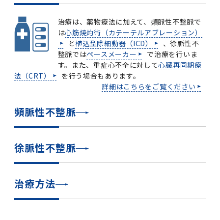
2011年度
治療は、薬物療法に加えて、頻脈性不整脈で
は
心筋焼灼術（カテーテルアブレーション）
と
植込型除細動器（ICD）
、徐脈性不
整脈では
ペースメーカー
で治療を行いま
す。また、重症心不全に対して
心臓再同期療
法（CRT）
を行う場合もあります。
詳細はこちらをご覧ください
頻脈性不整脈
徐脈性不整脈
治療方法