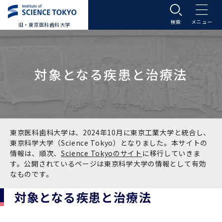
旧・東京医科歯科大学
大学案内
対象となる疾患と治療法
大学案内トップ
入学案内
学長メッセージ
入学案内トップ
学生生活
基本理念・沿革
大学案内
学生生活トップ
教育研究組織等
東京医科歯科大学は、2024年10月に東京工業大学と統合し、
東京科学大学（Science Tokyo）となりました。本サイトの
情報は、順次、
Science Tokyoのサイト
に移行していきま
基本理念・沿革トップ
東京医科歯科大学の特色
学部受験生向け「大学案内」（冊子）
Science Tokyo SPRING (医歯学系)
教育研究組織等トップ
大学病院
す。公開されているページは東京科学大学の情報として有効
なものです。
理念
東京医科歯科大学の特色トップ
アクセス
学部入学案内
Science Tokyo SPRING (医歯学系) トップ
Science Tokyo BOOST (医歯学系)
教育理念
大学病院トップ
研究・連携
対象となる疾患と治療法
沿革
学問と教育の聖地 湯島に建つ東京医科歯科大
アクセストップ
運営組織
学部入学案内トップ
大学院入学案内
今後の博士学生向け支援制度について
Science Tokyo BOOST (医歯学系)トップ
CS（クリニシャン・サイエンティスト）養成支
教育理念トップ
医学部（医学科･保健衛生学科）
医科（医系診療部門）
研究・連携トップ
国際交流