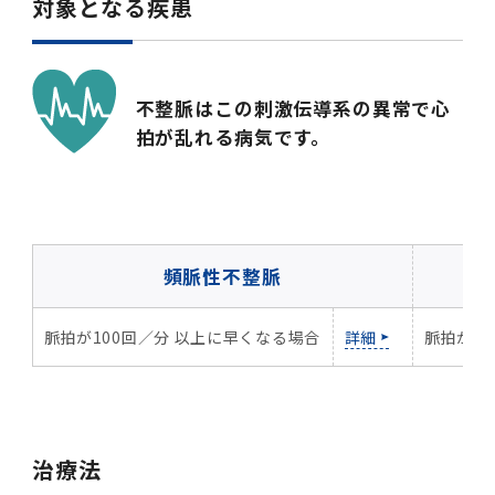
対象となる疾患
2016年 （PDF：13.5MB）
対象）の募集について
学位の申請
2015年 （PDF：83.3MB）
2019年度
脳統合機能研究センター
図書館
連絡先一覧
国立大学法人ガバナンス・コード報告書
卒後3年大学評価アンケート
ダイバーシティ・インクルージョン室
2015年 （PDF：2.3MB）
2014年 （PDF：21.4MB）
2018年度
核酸・ペプチド創薬治療研究センター
図書館講習会
役員会議事概要について
不整脈はこの刺激伝導系の異常で心
卒業時大学評価アンケート
拍が乱れる病気です。
2013年 （PDF：6.4MB）
2017年度
アクティブラーニング教室・情報検索室
企業活動と医療機関等の透明性ガイドライン
科目評価（旧 科目別アンケート）
2016年度
イマキク
教学IR 業績・活動
2015年度
情報システムポータル
頻脈性不整脈
2014年度
お茶の水医学雑誌
脈拍が100回／分 以上に早くなる場合
詳細
脈拍が5
2013年度
2012年度
治療法