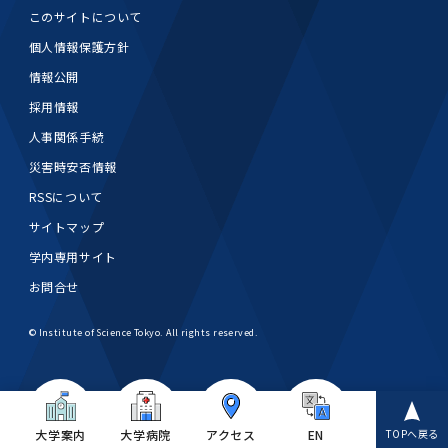
第3期】トップ
SPRING（MD）Program for the 2025
Exemption/Deferment)
奨学金についてトップ
日本学生支援機構
学費・入学金・奨学金について
大学院保健衛生学研究科
学生保険制度について
企業・官公庁・医療機関の皆様へ
サークル・学園祭トップ
博士課程 医歯学専攻
施設利用
難治疾患研究所
AMED研究費の年間公募スケジュール(学内専
倫理審査手続きについて
このサイトについて
Academic Year by Eligible Students
第２期 中期目標・中期計画等について
3．自己点検・評価
博士課程 医歯学専攻
用)
学長×医学部学生懇談
英語版広報誌「TMDU ANNUAL NEWS」
写真で綴る 東京医科歯科大学トップ
３．自己点検・評価
「大学院学生の教育研究交流」に関する実施細
各複合領域コースの概要
学長選考・監察会議
クラウドファンディング実施プロジェクト一覧
医療管理政策学（MMA）コース（東京医科歯科
法定公開情報
東京医科歯科大学ダイバーシティ＆インクルー
コンプライアンス・ハラスメントトップ
難治疾患研究所
アルバイトについて
歯学部サマープログラム
医歯学総合研究科修士課程履修要項（シラバ
教育研究分野組織、指導教員研究内容
個人情報保護方針
(*Autumn admission)
プレスリリース
オープンイノベーションセンター
剽窃チェックツール(学内専用)
【2026年4月入学者】入学料免除・徴収猶予申
（第１期中期目標期間中）年度計画、年度評価
奨学金について
日本学生支援機構
目
大学）
ジョン推進宣言等
学費・入学金・奨学金についてトップ
大学院医歯学総合研究科生体検査科学講座
国民年金について
在学生向け
お茶の水祭
施設利用トップ
博士課程 生命理工医療科学専攻
ス）
ボランティア
高等研究院
各種実験手続き例(学内専用)
請について（Admission Fee
情報公開
等について
第３期中期目標・中期計画等について
4．指定国立大学法人構想に関する進捗状況に
博士課程 医歯学専攻トップ
博士課程 国際連携専攻（ジョイント・ディグリ
GAPファンド等の公募
Exemption&Admission Fee Deferment）
学長×歯学部学生懇談
学内向け広報誌「TMDUニュース」
第1回『学びの地』
編入学制度について（複数学士号）
統計データ
ハラスメントへの対応について
国際交流サイト
学生寮について
オンライン個別進学相談
教育研究分野組織、指導教員研究内容トップ
履修要項（大学院シラバス）保健衛生学研究科
令和７年度（２０２５年度）総合知と癒しの次
青い鳥広場(学内専用)
各種センター
安全保障輸出管理(学内専用)
採用情報
ついて
財団法人・地方公共団体等奨学金
ー・プログラム：JDP）
「複合領域コース｣｢編入学｣及び｢複数学士号｣
東京医科歯科大学ダイバーシティ＆インクルー
ダイバーシティ・インクルージョン室
奨学金について
研究テーマ検索システム
在学生向けトップ
学生相談窓口
新型コロナウイルス感染症に伴うお知らせ
保健管理センター
情報システム
大学病院
世代フロントランナー育成プログラム（医歯学
研究に必要な講習会等
人事関係手続
（第２期中期目標期間中）年度計画・年度評価
に関する協定書
ジョン推進宣言等トップ
概要
系）「Science Tokyo SPRING (医歯学系)」
「修学支援に対する相談窓口」を設置しまし
東京医科歯科大学の歴史
医歯大ひろば
第2回『教育 講義・実習の軌跡』
土地・建物及び所在地／関係施設位置図
公益通報について
研究情報サイト
アパート等の紹介
地域特別枠推薦選抜説明会
看護先進科学専攻
５大学災害看護コンソーシアム履修の手引き
等について
高等研究院
利益相反
災害時安否情報
関連リンク先
2025年度国立大学臨床検査学系博士後期課程
博士課程 生命理工医療科学専攻
（旧TMDU卓越大学院生制度）対象学生（秋入
た。
わくわく保育園（学内保育施設）
入学料・授業料の免除・徴収猶予について
お問い合わせ
学校推薦・求人情報について
ピアサポーター
卒業後の進路及び卒業者数
学生・女性支援センター
台風等の自然災害や交通機関運休による休講措
大学病院トップ
スポーツサイエンス機構
ES細胞/iPS細胞を使用する実験(学内専用)
優秀賞募集について
RSSについて
学対象）の募集について
「複合領域コース」の履修者に係る「編入学」
東京医科歯科大学ダイバーシティ＆インクルー
分野構成
置（湯島地区）Class Cancellation Measures
第3回『知と癒しの匠の創造者たち』
東京医科歯科大学規則集
研究テーマ検索システム
学生保険制度について
入試説明会
統合教育機構学務企画課
（第３期中期目標期間中）年度計画・年度評価
臨床研究法における臨床研究の利益相反管理に
サイトマップ
及び「複数学士号」に関する実施細目
ジョン推進宣言／基本方針／アクション・プラ
博士課程 生命理工医療科学専攻トップ
due to Natural Disasters, such as
履修要項（大学院シラバス）
高等教育の修学支援制度
障がいのある学生のサポートについて
学内就職支援イベント
証明書関係
わくわく保育園
医科（医系診療部門）
M&Dデータ科学センター
等について
各種委員会関係(学内専用)
ついて
ン
Typhoons, and Transportation
学内専用サイト
Call for Applications to Science Tokyo
医歯学総合研究科博士課程医歯学系専攻履修要
その他の情報公開
卒業後の進路データ
キャンパス見学 ※現在は受け付けておりませ
設置計画履行状況報告書
Cancellation (for the Yushima area)
SPRING（MD）Program for the 2024
お問合せ
項（シラバス）
概要
年報
ん
証明書関係トップ
学外就職支援イベント
障がいのある学生サポート
フィットネスルーム・売店
歯科（歯系診療部門）
統合教育機構
特定認定再生医療等委員会
特定認定再生医療等委員会
Academic Year by Eligible Students
女性活躍推進法による一般事業主行動計画
研究不正の防止
サークル紹介
(*Autumn admission)
年報
© Institute of Science Tokyo. All rights reserved.
新入学の大学院生へ To New Graduate
分野構成
年報トップ
統合教育機構学務企画課
ILA国府台 公開講座等のお知らせ
教養部在学生
障がいのある学生サポートトップ
インターンシップ
文部科学省からのお知らせ
国立美術館キャンパスメンバーズ
統合教育機構トップ
統合研究機構・統合イノベーション機構
ヒトES細胞倫理審査委員会
Students
次世代育成支援対策推進法による一般事業主行
会計監査人候補者の決定について
大学祭
令和６年度（２０２４年度）総合知と癒しの次
年報トップ
動計画
医歯学総合研究科博士課程生命理工学系専攻履
2024年（25.7MB）
セミナー・特別講義
キャンパス紹介
医学部在学生
修学上の支援について
就職支援サイトリンク集
世代フロントランナー育成プログラム（医歯学
令和７年度（２０２５年度）新入生向けPC購
医学・歯学分野における数理・データサイエン
統合研究機構・統合イノベーション機構トップ
オープンイノベーションセンター
利益相反に関する説明会資料(ダウンロード)(学
修要項（シラバス）
系）「Science Tokyo SPRING (医歯学系)」
入推奨仕様書
大学案内
大学病院
アクセス
EN
TOPへ戻る
ス・AI教育開発事業
内専用)
教育等の情報
留学について
2024年（PDF：5.4MB）