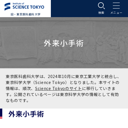
旧・東京医科歯科大学
大学案内
外来小手術
大学案内トップ
入学案内
学長メッセージ
入学案内トップ
学生生活
基本理念・沿革
大学案内
学生生活トップ
教育研究組織等
東京医科歯科大学は、2024年10月に東京工業大学と統合し、
東京科学大学（Science Tokyo）となりました。本サイトの
情報は、順次、
Science Tokyoのサイト
に移行していきま
基本理念・沿革トップ
東京医科歯科大学の特色
学部受験生向け「大学案内」（冊子）
Science Tokyo SPRING (医歯学系)
教育研究組織等トップ
大学病院
す。公開されているページは東京科学大学の情報として有効
なものです。
理念
東京医科歯科大学の特色トップ
アクセス
学部入学案内
Science Tokyo SPRING (医歯学系) トップ
Science Tokyo BOOST (医歯学系)
教育理念
大学病院トップ
研究・連携
外来小手術
沿革
学問と教育の聖地 湯島に建つ東京医科歯科大
アクセストップ
運営組織
学部入学案内トップ
大学院入学案内
今後の博士学生向け支援制度について
Science Tokyo BOOST (医歯学系)トップ
CS（クリニシャン・サイエンティスト）養成支
教育理念トップ
医学部（医学科･保健衛生学科）
医科（医系診療部門）
研究・連携トップ
国際交流