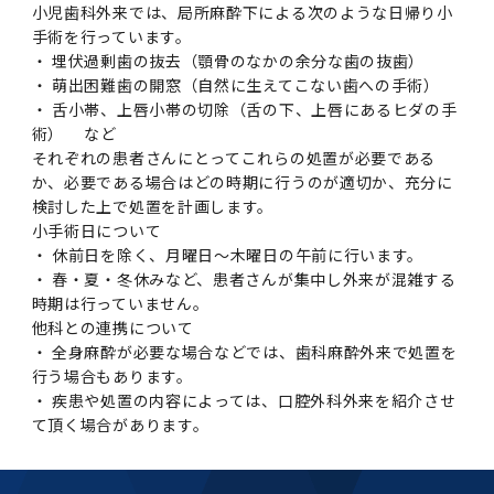
学
援制度
小児歯科外来では、局所麻酔下による次のような日帰り小
手術を行っています。
建物沿革
キャンパスマップ
運営組織トップ
広報誌・刊行物
アドミッション・ポリシー
大学院入学案内トップ
聴講生・科目等履修生および大学院研究生募集
令和8年度（2026年度）総合知と癒しの次世代
令和8年度（2026年度）トップレベルAI研究の
ポリシー
歯学部（歯学科･口腔保健学科）
歯科（歯系診療部門）
外部資金
大学基金
・ 埋伏過剰歯の抜去（顎骨のなかの余分な歯の抜歯）
教育について
フロントランナー育成プログラム Science
ための共創型エキスパート人材育成プログラム
CS（クリニシャン・サイエンティスト）養成支
授業・カリキュラム
・ 萌出困難歯の開窓（自然に生えてこない歯への手術）
Tokyo Post-SPRING(医歯学系)春募集につい
対象学生（Science Tokyo BOOST（医歯学
援制度トップ
歴代校長及び学長
大学組織一覧
広報誌・刊行物トップ
大学の計画と評価
入試制度
募集要項
聴講生・科目等履修生および大学院研究生募集
入学に関するお問い合わせ窓口
ポリシートップ
医学部（医学科･保健衛生学科）
教養部
外部資金トップ
研究手続き
・ 舌小帯、上唇小帯の切除（舌の下、上唇にあるヒダの手
受験生
在学生
卒業生
て
系）生）の募集について
研究について
トップ
授業・カリキュラムトップ
入学料・授業料・奨学金
術） など
企業・研究者・一般の方
令和８年度（2026年度）CS（クリニシャン・
それぞれの患者さんにとってこれらの処置が必要である
学生歌
学長・役員
大学紹介動画
大学の計画と評価トップ
入試制度トップ
募集要項トップ
四大学連合
学部などについて
WEB出願
医学部（医学科･保健衛生学科）
医学部（医学科･保健衛生学科）トップ
歯学部（歯学科･口腔保健学科）
教養部トップ
大学院医歯学総合研究科
研究費獲得支援
研究手続きトップ
研究活動
病院をご利用の方
か、必要である場合はどの時期に行うのが適切か、充分に
令和7年度（2025年度）「総合知と癒しの次世
令和7年度トップレベルAI研究のための共創型
サイエンティスト）養成支援制度の募集につい
医療について
医学部
四大学連合･複合領域コース
入学料・授業料・奨学金トップ
留学情報
検討した上で処置を計画します。
代フロントランナー育成プログラム Science
エキスパート人材育成プログラム対象学生（医
て
大学紹介動画トップ
ブランド
副学長
大学概要（冊子）
大学評価の制度について
四大学連合トップ
学部入試の変更点（予告）
学部などについてトップ
医歯学総合研究科
情報公開・個人情報
学生生活などについて
アドミッション・ポリシー
歯学部（歯学科･口腔保健学科）
医学科
歯学部（歯学科･口腔保健学科）トップ
小手術日について
大学院医歯学総合研究科
公開講座・公開シンポジウム・講演会等のお知
大学院医歯学総合研究科トップ
大学院保健衛生学研究科
産学官連携
倫理審査申請システム
研究活動トップ
研究組織
Tokyo SPRING(医歯学系)」対象学生の春募集
歯学系-BOOST生）の募集について
アクセス
学内サイト
EN
東京医科歯科大学の誓い
・ 休前日を除く、月曜日～木曜日の午前に行います。
歯学部
教育要項（学部シラバス）
授業料・入学料・検定料
学生生活サポート
らせ
について
Call for Applications for the Clinician
・ 春・夏・冬休みなど、患者さんが集中し外来が混雑する
大学紹介動画
大学評価の制度についてトップ
理事･監事
統合報告書
1-1．第４期中期目標・中期計画等について【6
四大学連合憲章等
情報公開・個人情報トップ
入試データ
ILA国府台
学生生活などについてトップ
保健衛生学研究科
東京医科歯科大学ＳＤＧｓ推進宣言
イベント
過去の試験問題・入試データ
大学院医歯学総合研究科
保健衛生学科 【看護学専攻】
歯学科
大学院医歯学総合研究科トップ
大学院保健衛生学研究科
修士課程 医歯理工保健学専攻
大学院保健衛生学研究科トップ
寄附講座・寄附部門一覧
e-Rad 府省共通研究開発管理システム(外部サ
利益相反申告システム(学外利用時VPN必要)
研究情報データベース
研究組織トップ
取り組み・規制
令和６年度（2024年度）TMDUトップレベル
Scientist (CS) Training Support Program
時期は行っていません。
世界大学ランキング
年間】
生体材料工学研究所
授業料・入学料・検定料トップ
履修要項（大学院シラバス）
入学料・授業料免除・徴収猶予について
学生生活サポートトップ
各種支援制度
ILA国府台担当教員一覧
イト)
Call for Applications to Science Tokyo
AI研究のための共創型エキスパート人材育成プ
for Academic Year 2026
他科との連携について
(Admission & Tuition
・ 全身麻酔が必要な場合などでは、歯科麻酔外来で処置を
キャンパスライフ編
概説
四大学連合憲章等トップ
Post-SPRING（MD）Program for the 2026
ログラム 対象学生（TMDU-BOOST生）の募
役員会
広報誌
複合領域コース(四大学共通)
情報公開制度
これまでの学部入試変更点
医学部
授業料・入学料・検定料
イベントトップ
FAQ
男性職員の育児休業等取得推進宣言
資料請求
TOEFL-ITP試験結果（スコアレポート）の返
大学院保健衛生学研究科
保健衛生学科 【検査技術学専攻】
口腔保健学科【口腔保健衛生学専攻】
修士課程 医歯理工保健学専攻
大学院保健衛生学研究科トップ
修士課程 医歯理工保健学専攻トップ
修士課程 医歯理工保健学専攻【医療管理政策
研究科長挨拶
ジョイントリサーチ講座・ジョイントリサーチ
臨床研究審査委員会申請システム
機関リポジトリ
若手研究者支援センター（YISC）
取り組み・規制トップ
事務部
Exemption/Deferment)
行う場合もあります。
1-1．第４期中期目標・中期計画等について【6
Academic Year by Eligible Students
集について
1-2.年度計画・年度評価等について【第1期～
却について
難治疾患研究所
授業料・入学料・検定料
保健衛生学研究科科目等履修生について
アルバイトについて
就職・キャリア支援
学（MMA）コース】
部門一覧
科研費電子申請システム(外部サイト)
・ 疾患や処置の内容によっては、口腔外科外来を紹介させ
年間】トップ
(*Spring admission)
第3期】
留学制度編
広報誌トップ
１．国立大学法人評価
四大学連合憲章
複合領域コース(四大学共通)トップ
経営協議会
大学案内 【受験生向け】（冊子）
複合領域コース（東京医科歯科大学）
個人情報保護制度
歯学部
奨学金について
オープンキャンパス
医歯学総合研究科博士課程 国際連携専攻（ジ
ダイバーシティ
合格発表
口腔保健学科【口腔保健工学専攻】
修士課程 医歯理工保健学専攻【医療管理政策
博士課程看護先進科学専攻
概要
概要
実験計画書のWeb申請システム(学外利用時
研究テーマ検索
重点研究領域
研究不正の防止
事務部トップ
て頂く場合があります。
入学料・授業料免除・徴収猶予について
奨学金について
ョイント・ディグリープログラム：JDP）
大学院入学希望者向け入試説明会
大学院研究生
入学料・授業料免除・徴収猶予について
アパート等の紹介
就職・キャリア支援トップ
学（MMA）コース】
サークル・学園祭
修士課程 医歯理工保健学専攻 グローバルヘル
生体材料工学研究所
研究助成金
VPN必要)
(Admission & Tuition
第１期 中期目標・中期計画等について
1-2.年度計画・年度評価等について【第1期～
Call for Applications to Science Tokyo
2．認証評価
(Admission & Tuition
スリーダー養成 (MPH) コース
多職種連携教育編
広報誌「Bloom! 医科歯科大」
２．大学認証評価
「大学院学生の教育研究交流」に関する協定書
複合領域コースについて
教育研究評議会
写真で綴る 東京医科歯科大学
三大学連合（外部サイト）
統合報告書
ダイバーシティトップ
生体材料工学研究所
入学料・授業料の免除・徴収猶予について
医学部医学科サマープログラム
コンプライアンス・ハラスメント
試験問題及び解答例等の公表
博士課程共同災害看護学専攻
分野構成
組織
research map
統合研究機構・統合イノベーション推進機構
研究不正等の公表について
各種お問い合わせ先(事務部)
Exemption/Deferment)トップ